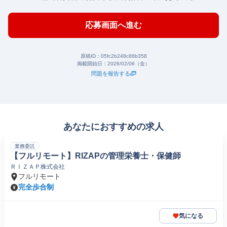
応募画面へ進む
原稿ID：
05fc2b248c86b358
掲載開始日：
2026/02/06（金）
問題を報告する
あなたにおすすめの求人
業務委託
【フルリモート】RIZAPの管理栄養士・保健師
ＲＩＺＡＰ株式会社
フルリモート
完全歩合制
気になる