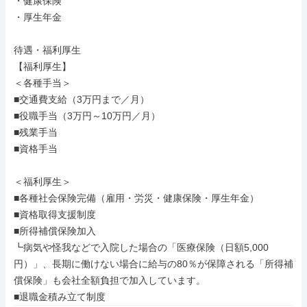
・健康保険

・厚生年金

待遇・福利厚生

【福利厚生】

＜各種手当＞

■交通費支給（3万円まで／月）

■役職手当（3万円～10万円／月）

■残業手当

■資格手当

＜福利厚生＞

■各種社会保険完備（雇用・労災・健康保険・厚生年金）

■資格取得支援制度

■所得補償保険加入

┗病気や怪我などで入院した場合の「医療保険（日額5,000
円）」、長期に働けない場合に給与の80％が保障される「所得補
償保険」も会社全額負担で加入しています。

■退職金積み立て制度