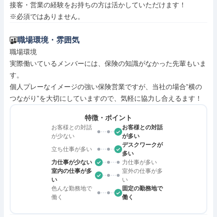
接客・営業の経験をお持ちの方は活かしていただけます！

※必須ではありません。
職場環境・雰囲気
職場環境

実際働いているメンバーには、保険の知識がなかった先輩もいま
す。

個人プレーなイメージの強い保険営業ですが、当社の場合”横の
つながり”を大切にしていますので、気軽に協力し合えるます！
特徴・ポイント
お客様との対話
お客様との対話
が少ない
が多い
デスクワークが
立ち仕事が多い
多い
力仕事が少ない
力仕事が多い
室内の仕事が多
室外の仕事が多
い
い
色んな勤務地で
固定の勤務地で
働く
働く