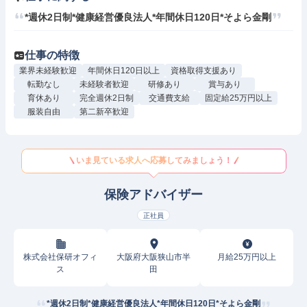
*週休2日制*健康経営優良法人*年間休日120日*そよら金剛
仕事の特徴
業界未経験歓迎
年間休日120日以上
資格取得支援あり
転勤なし
未経験者歓迎
研修あり
賞与あり
育休あり
完全週休2日制
交通費支給
固定給25万円以上
服装自由
第二新卒歓迎
いま見ている求人へ応募してみましょう！
保険アドバイザー
正社員
株式会社保研オフィ
大阪府大阪狭山市半
月給25万円以上
ス
田
*週休2日制*健康経営優良法人*年間休日120日*そよら金剛