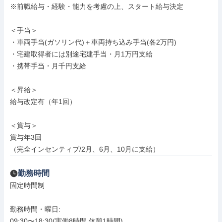
※前職給与・経験・能力を考慮の上、スタート給与決定

＜手当＞

・車両手当(ガソリン代)＋車両持ち込み手当(各2万円)

・宅建取得者には別途宅建手当・月1万円支給

・携帯手当・月千円支給

＜昇給＞

給与改定有（年1回）

＜賞与＞

賞与年3回

（完全インセンティブ/2月、6月、10月に支給）
勤務時間
固定時間制

勤務時間・曜日: 

09:30〜18:30(実働8時間 休憩1時間)
