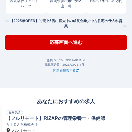
株式会社リアルト・
静岡県浜松市中央区
月給30万円～40万円
ハーツ
山下町
【2025年OPEN】＼売上5倍に拡大中の成長企業／中古住宅の仕入れ営
業
応募画面へ進む
原稿ID：
05cb3f307e8111dd
掲載開始日：
2026/03/23（月）
問題を報告する
あなたにおすすめの求人
業務委託
【フルリモート】RIZAPの管理栄養士・保健師
ＲＩＺＡＰ株式会社
フルリモート