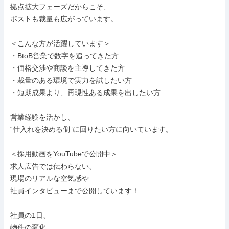
拠点拡大フェーズだからこそ、

ポストも裁量も広がっています。

＜こんな方が活躍しています＞

・BtoB営業で数字を追ってきた方

・価格交渉や商談を主導してきた方

・裁量のある環境で実力を試したい方

・短期成果より、再現性ある成果を出したい方

営業経験を活かし、

“仕入れを決める側”に回りたい方に向いています。

＜採用動画をYouTubeで公開中＞

求人広告では伝わらない、

現場のリアルな空気感や

社員インタビューまで公開しています！

社員の1日、

物件の変化、
