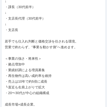
↓

・課長（30代前半）

↓

・支店長代理（30代前半）

↓

・支店長

若手でも仕入れ判断と価格交渉を任される環境。

営業で終わらず、“事業を動かす側”へ進めます。

＜事業の強さ・将来性＞

・拠点増加中

・業績好調による増員募集

・再生物件は高い成約率を維持

・売上は10年で約5倍に成長

┗直近も右肩上がりで拡大

・20〜30代が中心の組織構成

成長市場×成長企業。
