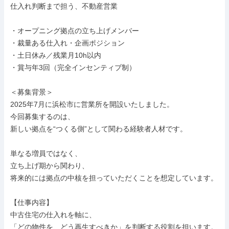
仕入れ判断まで担う、不動産営業

・オープニング拠点の立ち上げメンバー

・裁量ある仕入れ・企画ポジション

・土日休み／残業月10h以内

・賞与年3回（完全インセンティブ制）

＜募集背景＞

2025年7月に浜松市に営業所を開設いたしました。

今回募集するのは、

新しい拠点を“つくる側”として関わる経験者人材です。

単なる増員ではなく、

立ち上げ期から関わり、

将来的には拠点の中核を担っていただくことを想定しています。

【仕事内容】

中古住宅の仕入れを軸に、

「どの物件を、どう再生すべきか」を判断する役割を担います。
