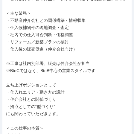
＜主な業務＞

・不動産仲介会社との関係構築・情報収集

・仕入候補物件の現地調査・査定

・社内での仕入可否判断・価格調整

・リフォーム／新築プランの検討

・仕入後の販売促進（仲介会社向け）

※工事は社内別部署、販売は仲介会社が担当

※BtoCではなく、BtoB中心の営業スタイルです

立ち上げポジションとして

・仕入れエリア・動き方の設計

・仲介会社との関係づくり

・拠点としての“型づくり”

にも関わっていただきます。

＜この仕事の本質＞
