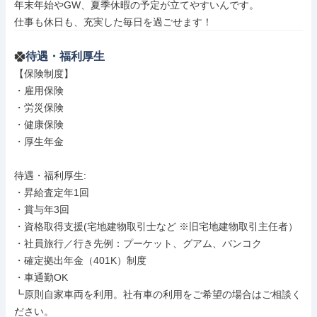
年末年始やGW、夏季休暇の予定が立てやすいんです。

仕事も休日も、充実した毎日を過ごせます！
待遇・福利厚生
【保険制度】

・雇用保険

・労災保険

・健康保険

・厚生年金

待遇・福利厚生: 

・昇給査定年1回

・賞与年3回

・資格取得支援(宅地建物取引士など ※旧宅地建物取引主任者）

・社員旅行／行き先例：プーケット、グアム、バンコク

・確定拠出年金（401K）制度

・車通勤OK

┗原則自家車両を利用。社有車の利用をご希望の場合はご相談く
ださい。
