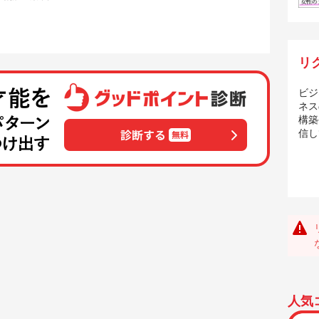
リ
ビジ
ネス
構築
信し
人気