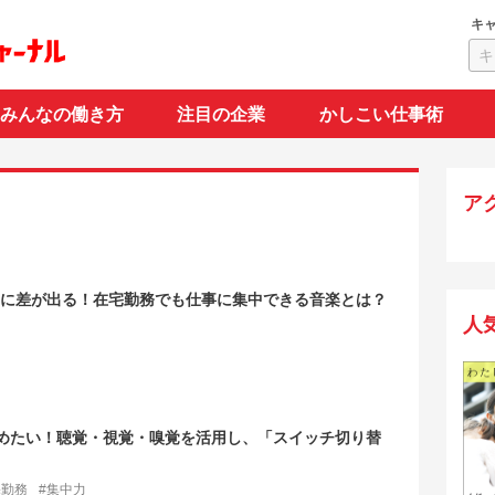
キ
みんなの働き方
注目の企業
かしこい仕事術
ア
率に差が出る！在宅勤務でも仕事に集中できる音楽とは？
人
高めたい！聴覚・視覚・嗅覚を活用し、「スイッチ切り替
宅勤務
#集中力