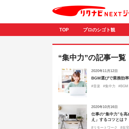
TOP
プロのシゴト観
“集中力”の記事一覧
2020年11月12日
BGM選びで業務効
#音楽
#集中力
#BGM
2020年10月16日
仕事の“集中力”を
え」するコツとは？
#リモートワーク
#在