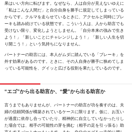
果はいい方向に転びます。なぜなら、人は自分が見えないゆえに
「私はこんな人間だ」と自分自身を勝手に規定してしまっている
からです。クルマを走らせているときに、アクセルと同時にブレ
ーキも踏み続けている状態です。こういう人は、人から助言でも
受けない限り、変化しようとしません。「自分本来の強みで生き
よう！」「新しいことにチャレンジしよう！」「新しい人生を切
り開こう！」という気持ちになりません。
パートナーの助言には、本人がムダに踏んでいる「ブレーキ」を
外す効果があるのです。ときに、その人自身が勝手に狭めてしま
っている可能性を、グイッと広げる役割を果たしているのです。
“エゴ”から出る助言か、“愛”から出る助言か
言うまでもありませんが、パートナーの助言が功を奏すのは、夫
婦の信頼関係が構築されているケースに限ります。仮に、お互い
が過度に依存し合っていたり、精神的に自立していなかったりし
た場合では、相手の可能性の芽を摘む（相手の足を引っ張る）助
言をするパートナーもいます。また、自分のエゴを一方的に押し