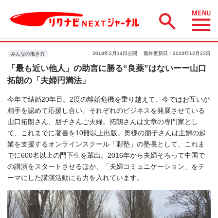
2018年2月14日公開
最終更新日：2020年12月23日
みんなの働き方
「最も近い他人」の助言に勝る“良薬”はないーー山口
拓朗の「夫婦円満法」
今年で結婚20年目。2度の離婚危機を乗り越えて、今ではお互いが
相手を認めて応援し合い、それぞれのビジネスを発展させている
山口拓朗さん、朋子さんご夫婦。拓朗さんは文章の専門家とし
て、これまでに著書を10冊以上出版。奥様の朋子さんは主婦の起
業を支援するオンラインスクール「彩塾」の塾長として、これま
でに600名以上の門下生を輩出。2016年から夫婦そろって中国で
の講演をスタートさせるほか、「夫婦コミュニケーション」をテ
ーマにした講演活動にも力を入れています。