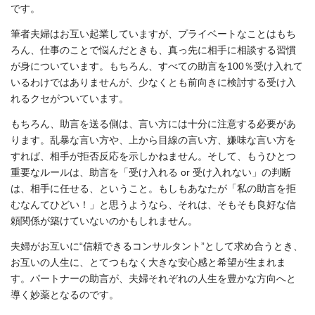
です。
筆者夫婦はお互い起業していますが、プライベートなことはもち
ろん、仕事のことで悩んだときも、真っ先に相手に相談する習慣
が身についています。もちろん、すべての助言を100％受け入れて
いるわけではありませんが、少なくとも前向きに検討する受け入
れるクセがついています。
もちろん、助言を送る側は、言い方には十分に注意する必要があ
ります。乱暴な言い方や、上から目線の言い方、嫌味な言い方を
すれば、相手が拒否反応を示しかねません。そして、もうひとつ
重要なルールは、助言を「受け入れる or 受け入れない」の判断
は、相手に任せる、ということ。もしもあなたが「私の助言を拒
むなんてひどい！」と思うようなら、それは、そもそも良好な信
頼関係が築けていないのかもしれません。
夫婦がお互いに“信頼できるコンサルタント”として求め合うとき、
お互いの人生に、とてつもなく大きな安心感と希望が生まれま
す。パートナーの助言が、夫婦それぞれの人生を豊かな方向へと
導く妙薬となるのです。