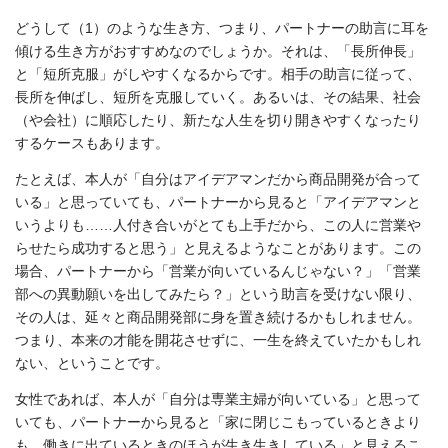
どうして（1）のような生き方、つまり、パートナーの助言に耳を
傾ける生き方がおすすめなのでしょうか。それは、「長所伸長」
と「短所克服」がしやすくなるからです。相手の助言に従って、
長所を伸ばし、短所を克服していく。あるいは、その結果、社会
（や会社）に順応したり、新たな人生を切り開きやすくなったり
するケースもあります。
たとえば、本人が「自分はアイデアマンだから商品開発が合って
いる」と思っていても、パートナーから見ると「アイデアマンと
いうよりも……人付き合いがとても上手だから、この人に営業や
らせたら成功すると思う」と見えるようなことがあります。この
場合、パートナーから「営業が向いているんじゃない？」「営業
部への異動願いを出してみたら？」という助言を受けない限り、
その人は、延々と商品開発部に身を置き続けるかもしれません。
つまり、本来の才能を開花させずに、一生を終えていたかもしれ
ない、ということです。
女性であれば、本人が「自分は専業主婦が向いている」と思って
いても、パートナーから見ると「家に閉じこもっているときより
も、働きに出ているときのほうが生き生きしている」と見えるこ