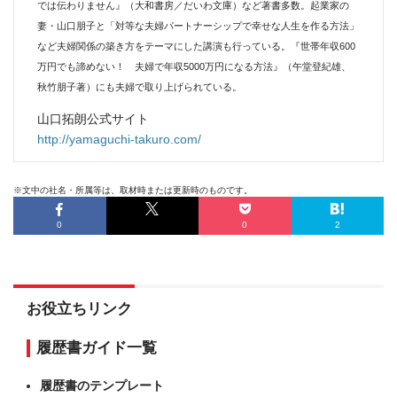
では伝わりません』（大和書房／だいわ文庫）など著書多数。起業家の
妻・山口朋子と「対等な夫婦パートナーシップで幸せな人生を作る方法」
など夫婦関係の築き方をテーマにした講演も行っている。『世帯年収600
万円でも諦めない！ 夫婦で年収5000万円になる方法』（午堂登紀雄、
秋竹朋子著）にも夫婦で取り上げられている。
山口拓朗公式サイト
http://yamaguchi-takuro.com/
※文中の社名・所属等は、取材時または更新時のものです。
0
0
2
お役立ちリンク
履歴書ガイド一覧
履歴書のテンプレート