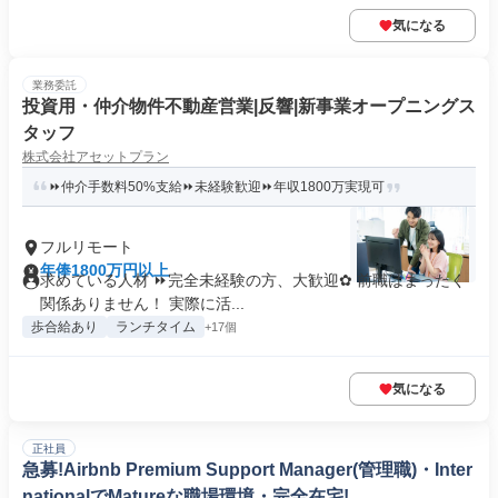
気になる
業務委託
投資用・仲介物件不動産営業|反響|新事業オープニングス
タッフ
株式会社アセットプラン
⏩仲介手数料50%支給⏩未経験歓迎⏩年収1800万実現可
フルリモート
年俸1800万円以上
求めている人材 ⏩完全未経験の方、大歓迎✿ 前職はまったく
関係ありません！ 実際に活...
歩合給あり
ランチタイム
+17個
気になる
正社員
急募!Airbnb Premium Support Manager(管理職)・Inter
nationalでMatureな職場環境・完全在宅!