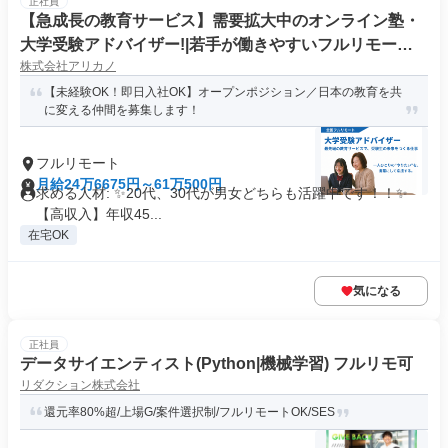
正社員
【急成長の教育サービス】需要拡大中のオンライン塾・
大学受験アドバイザー!|若手が働きやすいフルリモート
株式会社アリカノ
勤務
【未経験OK！即日入社OK】オープンポジション／日本の教育を共
に変える仲間を募集します！
フルリモート
月給24万6675円～61万500円
求める人材: ✨️20代、30代が男女どちらも活躍中です！！✨️
【高収入】年収45...
在宅OK
気になる
正社員
データサイエンティスト(Python|機械学習) フルリモ可
リダクション株式会社
還元率80%超/上場G/案件選択制/フルリモートOK/SES