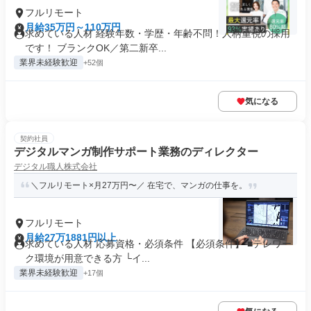
フルリモート
月給35万円～110万円
求めている人材 経験年数・学歴・年齢不問！人柄重視の採用
です！ ブランクOK／第二新卒...
業界未経験歓迎
+52個
気になる
契約社員
デジタルマンガ制作サポート業務のディレクター
デジタル職人株式会社
＼フルリモート×月27万円〜／ 在宅で、マンガの仕事を。
フルリモート
月給27万1881円以上
求めている人材 応募資格・必須条件 【必須条件】 ■テレワー
ク環境が用意できる方 └イ...
業界未経験歓迎
+17個