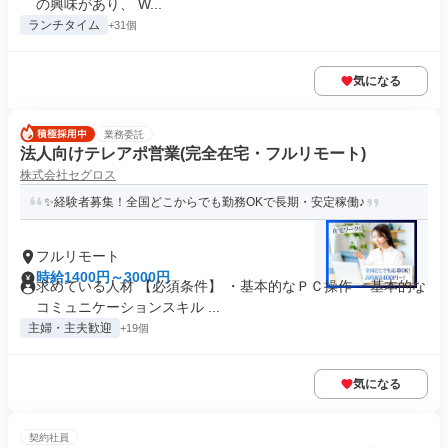
の興味があり、 W...
ランチタイム
+31個
気になる
業務委託
法人向けテレアポ営業(完全在宅・フルリモート)
株式会社セグロス
✨経験者募集！全国どこからでも勤務OKで長期・安定稼働♪
フルリモート
時給1400円～3000円
求めている人材 【必須条件】 ・基本的なＰＣ操作 ・基本的な
コミュニケーションスキル ...
主婦・主夫歓迎
+19個
気になる
契約社員