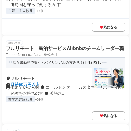
働時間を守って働ける方 丁...
主婦・主夫歓迎
+17個
気になる
契約社員
フルリモート 民泊サービスAirbnbのチームリーダー職
Teleperformance Japan株式会社
深夜帯勤務で稼ぐ・バイリンガルの方必見！(TP18PSTL)
フルリモート
月給50万円以上
求めている人材 ⚫ コールセンター、カスタマーサポートのご
経験をお持ちの方 ⚫ 英語ス...
業界未経験歓迎
+32個
気になる