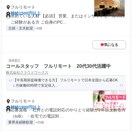
フルリモート
時給1500円以上
求めている人材 【必須】 営業、またはインサイドセールスの
ご経験がある方 ご自身のPC...
主婦・主夫歓迎
+8個
気になる
業務委託
コールスタッフ フルリモート 20代30代活躍中
株式会社クラウドワークス
【中長期前提稼働できる方】 フルリモートで日本全国から応募OK
♪ 月稼働80時間で安定収入...
フルリモート
時給1900円以上
応募資格 ・社外との電話対応のやりとり経験が2年以上ある方
（toB） ・在宅での電話対...
業界未経験歓迎
+29個