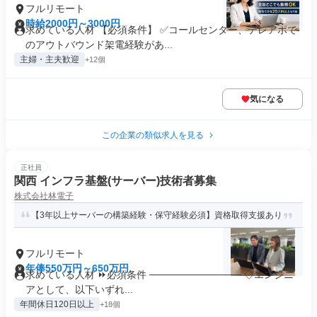
フルリモート
時給2000円～3000円
求めている人材 【必須条件】 ✅コールセンター、テレアポで
のアウトバウンド架電経験があ...
主婦・主夫歓迎
+12個
気になる
この企業の類似求人を見る
正社員
関西 インフラ基盤(サーバー)技術者募集
株式会社林電子
【3年以上サーバーの構築経験・保守経験必須】資格取得支援あり
フルリモート
年俸550万円～650万円
求めている人材 ⏩必須条件 ───────────── ◇エンジニ
アとして、以下いずれ...
年間休日120日以上
+18個