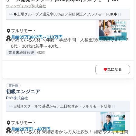
ウィンヴォルブ株式会社
◆上場グループ／還元率80%超／前給保証／フルリモートOK◆
フルリモート
月給35万3667円～110万円
求めている人材 ＼年齢・学歴不問！人柄重視の採用です♪／ 2
0代・30代の若手～40代...
業界未経験歓迎
+52個
気になる
正社員
初級エンジニア
RaY株式会社
自社ITスクールで基礎から／土日祝休み・フルリモート研修
フルリモート
月給28万円～40万円
求めている人材 未経験者からの入社多数！ 経験やスキルは問