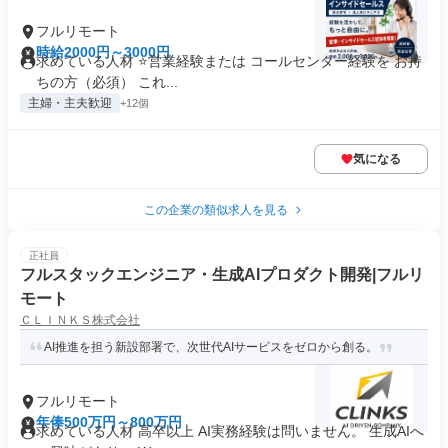
フルリモート
時給2000円～3000円
求めている人材 ⭐営業経験または コールセンター経験を お持
ちの方（必須） これ...
主婦・主夫歓迎
+12個
気になる
この企業の類似求人を見る
正社員
フルスタックエンジニア・生成AIプロダクト開発|フルリ
モート
ＣＬＩＮＫＳ株式会社
AI推進を担う新設部署で、次世代AIサービスをゼロから創る。
フルリモート
年俸500万円～800万円
求めている人材 高卒以上 AI実務経験は問いません。 生成AIへ