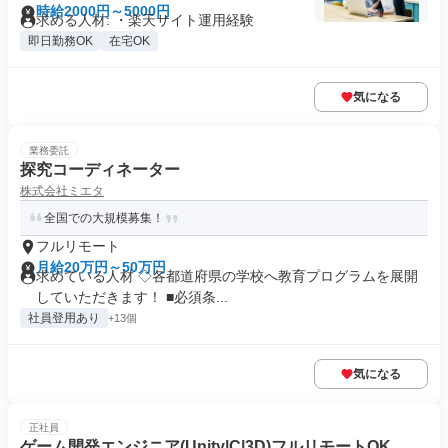
時給2000円～5000円
求める人材: ・楽天サイト運用経験
即日勤務OK
在宅OK
気になる
業務委託
探究コーディネーター
株式会社ミエタ
全国での大規模募集！
フルリモート
月給20万円～50万円
求めている人材 ◇各都道府県の学校へ教育プログラムを展開
していただきます！ ■必須条...
社員登用あり
+13個
気になる
正社員
ゲーム開発エンジニア(Unity|C|3D)フルリモートOK