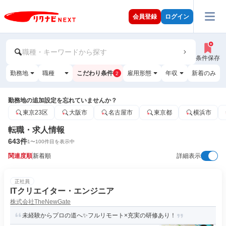
会員登録
ログイン
職種・キーワードから探す
条件保存
勤務地
職種
こだわり条件
雇用形態
年収
新着のみ
2
勤務地の追加設定を忘れていませんか？
東京23区
大阪市
名古屋市
東京都
横浜市
転職・求人情報
643
件
1
〜
100
件目を表示中
関連度順
新着順
詳細表示
正社員
ITクリエイター・エンジニア
株式会社TheNewGate
未経験からプロの道へ✨フルリモート×充実の研修あり！