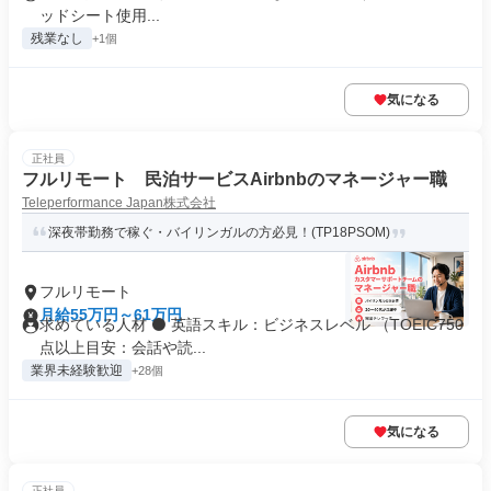
ッドシート使用...
残業なし
+1個
気になる
正社員
フルリモート 民泊サービスAirbnbのマネージャー職
Teleperformance Japan株式会社
深夜帯勤務で稼ぐ・バイリンガルの方必見！(TP18PSOM)
フルリモート
月給55万円～61万円
求めている人材 ⚫ 英語スキル：ビジネスレベル （TOEIC750
点以上目安：会話や読...
業界未経験歓迎
+28個
気になる
正社員