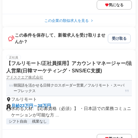
気になる
この企業の類似求人を見る
この条件を保存して、新着求人を受け取りませ
受け取る
んか？
正社員
【フルリモート/正社員採用】アカウントマネージャー/法
人営業(日韓マーケティング・SNS/EC支援)
アドスクエア株式会社
韓国語を活かせる日韓クロスボーダー営業／フルリモート・スーパ
ーフレックス
フルリモート
月給23万円～38万円
求める人材: 【応募資格（必須）】 ・日本語での業務コミュニ
ケーションが可能な方 ...
シフト自由
残業なし