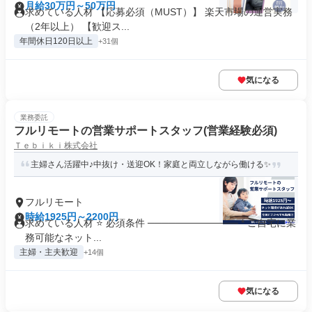
月給30万円～50万円
求めている人材 【応募必須（MUST）】 楽天市場の運営実務
（2年以上） 【歓迎ス...
年間休日120日以上
+31個
気になる
業務委託
フルリモートの営業サポートスタッフ(営業経験必須)
Ｔｅｂｉｋｉ株式会社
主婦さん活躍中♪中抜け・送迎OK！家庭と両立しながら働ける✨
フルリモート
時給1925円～2200円
求めている人材 ⭐ 必須条件 ───────────── * ご自宅に業
務可能なネット...
主婦・主夫歓迎
+14個
気になる