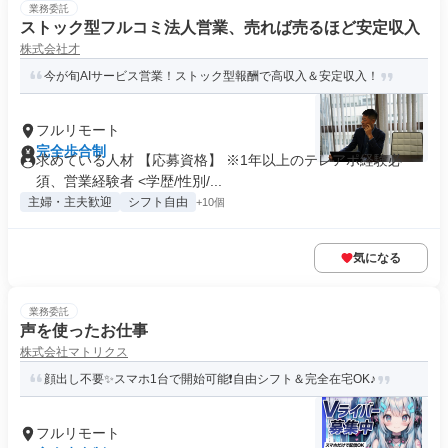
業務委託
ストック型フルコミ法人営業、売れば売るほど安定収入
株式会社才
今が旬AIサービス営業！ストック型報酬で高収入＆安定収入！
フルリモート
完全歩合制
求めている人材 【応募資格】 ※1年以上のテレアポ経験必
須、営業経験者 <学歴/性別/...
主婦・主夫歓迎
シフト自由
+10個
気になる
業務委託
声を使ったお仕事
株式会社マトリクス
顔出し不要✨スマホ1台で開始可能❗自由シフト＆完全在宅OK♪
フルリモート