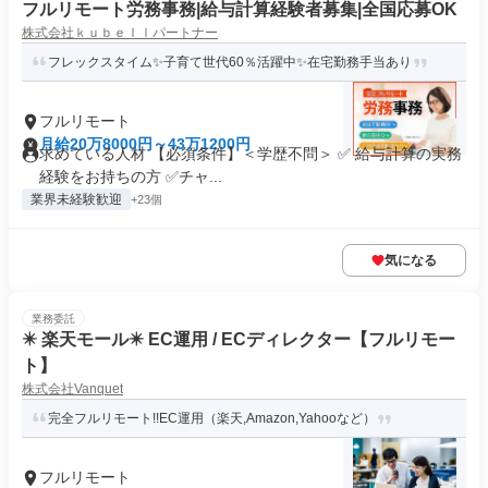
フルリモート労務事務|給与計算経験者募集|全国応募OK
株式会社ｋｕｂｅｌｌパートナー
フレックスタイム✨子育て世代60％活躍中✨在宅勤務手当あり
フルリモート
月給20万8000円～43万1200円
求めている人材 【必須条件】＜学歴不問＞ ✅ 給与計算の実務
経験をお持ちの方 ✅️チャ...
業界未経験歓迎
+23個
気になる
業務委託
✴️ 楽天モール✴️ EC運用 / ECディレクター【フルリモー
ト】
株式会社Vanquet
完全フルリモート!!EC運用（楽天,Amazon,Yahooなど）
フルリモート