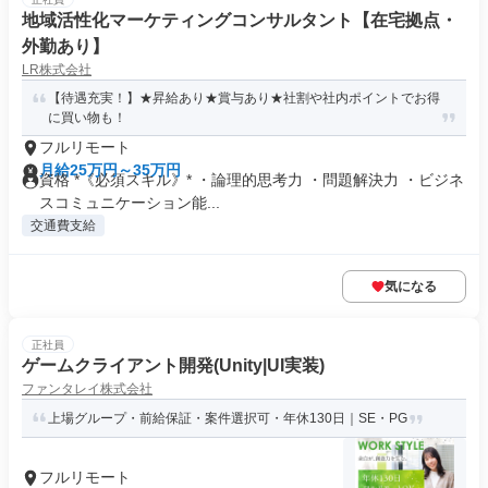
地域活性化マーケティングコンサルタント【在宅拠点・
外勤あり】
LR株式会社
【待遇充実！】★昇給あり★賞与あり★社割や社内ポイントでお得
に買い物も！
フルリモート
月給25万円～35万円
資格 *《必須スキル》* ・論理的思考力 ・問題解決力 ・ビジネ
スコミュニケーション能...
交通費支給
気になる
正社員
ゲームクライアント開発(Unity|UI実装)
ファンタレイ株式会社
上場グループ・前給保証・案件選択可・年休130日｜SE・PG
フルリモート