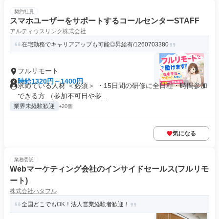
契約社員
スマホユーザーをサポートするコールセンターSTAFF
アルティウスリンク株式会社
在宅勤務でキャリアアップも可能◎昇給有/1260703380
フルリモート
時給1320円～1400円
求めている人材 ＜必須＞ ・15日間の研修に全日程・時間参加
できる方 （参加不可日や参...
業界未経験歓迎
+20個
気になる
業務委託
Webマーケティング会社のインサイドセールス(フルリモ
ート)
株式会社ハタフル
全国どこでもOK！法人営業経験者歓迎！