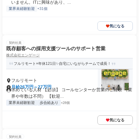
いません。ITに興味があり、...
業界未経験歓迎
+31個
気になる
契約社員
既存顧客への採用支援ツールのサポート営業
株式会社エンゲージ
フルリモート×年休121日✨自宅にいながらチームで成長！
フルリモート
月給26万円～27万円
求めている人材 【必須】 コールセンターか営業のご経験 （業
界や年数は不問） 【歓迎...
業界未経験歓迎
歩合給あり
+28個
気になる
契約社員