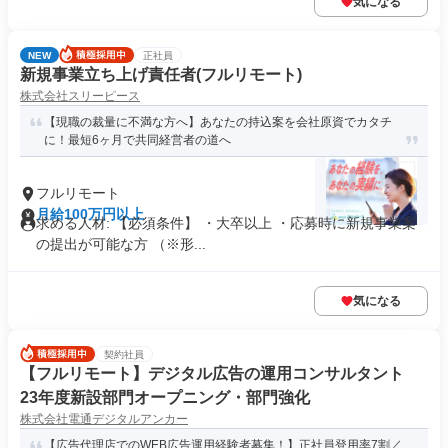
気になる
NEW
正社員
新規事業立ち上げ責任者(フルリモート)
株式会社スリーピース
【現職の裁量に不満な方へ】あなたの持込案を会社原資でカタチ
に！最短6ヶ月で共同経営者の道へ
フルリモート
月給100万円以上
求める人材: 【必須条件】 ・大卒以上 ・応募時に新規事業案
の提出が可能な方 （※形...
気になる
契約社員
【フルリモート】デジタル広告の運用コンサルタント
23年度新設部門オープニング・部門強化
株式会社電通デジタルアンカー
【広告代理店でのWEB広告運用経験者募集！】正社員登用率7割／