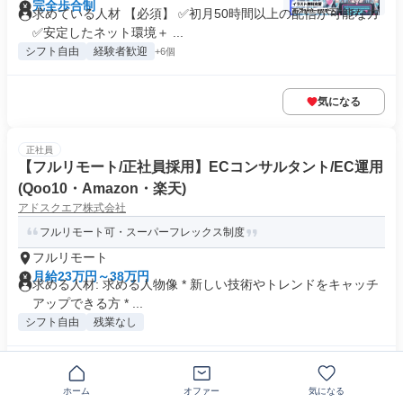
完全歩合制
求めている人材 【必須】 ✅初月50時間以上の配信が可能な方
✅安定したネット環境＋ ...
シフト自由
経験者歓迎
+6個
気になる
正社員
【フルリモート/正社員採用】ECコンサルタント/EC運用
(Qoo10・Amazon・楽天)
アドスクエア株式会社
フルリモート可・スーパーフレックス制度
フルリモート
月給23万円～38万円
求める人材: 求める人物像 * 新しい技術やトレンドをキャッチ
アップできる方 * ...
シフト自由
残業なし
気になる
ホーム
オファー
気になる