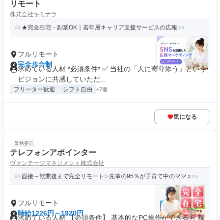
リモート
株式会社キミナラ
★完全在宅・副業OK｜若年層キャリア支援サービスの広報
フルリモート
完全歩合制
求めている人材 *必須条件* ✅ 当社の「人に寄り添う」という
ビジョンに共感していただ...
フリーター歓迎
シフト自由
+7個
気になる
業務委託
テレフォンアポインター
ヴァンテージマネジメント株式会社
面接～就業後まで完全リモート✨先輩の95％が子育て中のママ♫
フルリモート
時給1226円～1920円
求めている人材 【必須条件】 基本的なPC操作ができる方 稼