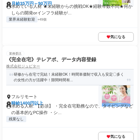
月給35万円～90万円
求めている人材 ★未経験からの挑戦OK★経験年数不問★何か
しらの開発orインフラ経験が...
業界未経験歓迎
+49個
気になる
業務委託
《完全在宅》テレアポ、データ内容登録
株式会社ジュピター
研修から在宅で完結！未経験OK！時間単価制で収入も安定〇多く
の女性の方が活躍中！隙間時間有...
フルリモート
時給1400円以上
求める人材: 【必須】 ・完全在宅勤務なので、タイピングなど
の基本的なPC操作 ・シ...
残業なし
気になる