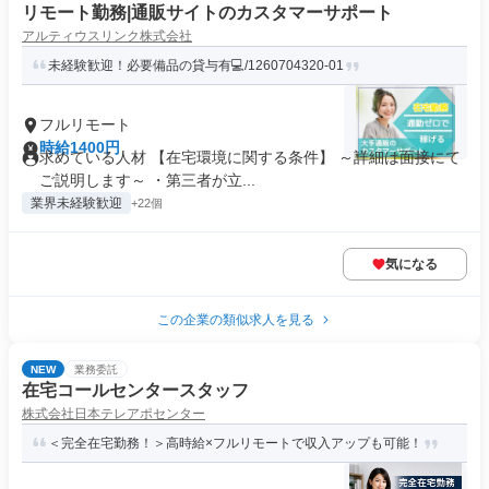
リモート勤務|通販サイトのカスタマーサポート
アルティウスリンク株式会社
未経験歓迎！必要備品の貸与有💻/1260704320-01
フルリモート
時給1400円
求めている人材 【在宅環境に関する条件】 ～詳細は面接にて
ご説明します～ ・第三者が立...
業界未経験歓迎
+22個
気になる
この企業の類似求人を見る
NEW
業務委託
在宅コールセンタースタッフ
株式会社日本テレアポセンター
＜完全在宅勤務！＞高時給×フルリモートで収入アップも可能！