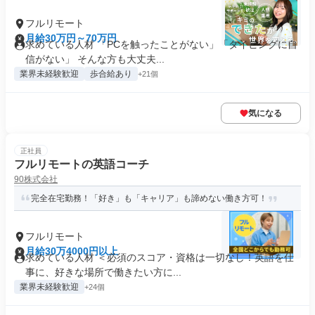
フルリモート
月給30万円～70万円
求めている人材 「PCを触ったことがない」「タイピングに自
信がない」 そんな方も大丈夫...
業界未経験歓迎
歩合給あり
+21個
気になる
正社員
フルリモートの英語コーチ
90株式会社
完全在宅勤務！「好き」も「キャリア」も諦めない働き方可！
フルリモート
月給30万4000円以上
求めている人材 ＜必須のスコア・資格は一切なし！英語を仕
事に、好きな場所で働きたい方に...
業界未経験歓迎
+24個