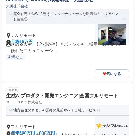
大川株式会社
完全在宅！◎WLB整うインターナショナルな環境◎キャリアパス
も豊富◎
フルリモート
月給55万円
求める人材: 【必須条件】＊ポテンシャル採用もあります。 *
優れたコミュニケーシ...
残業なし
気になる
正社員
生成AIプロダクト開発エンジニア|全国フルリモート
ＣＬＩＮＫＳ株式会社
地方在住のまま、AI開発の最前線へ｜自社サービス
フルリモート
年俸500万円～800万円