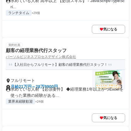
求めている人材 高卒以上 【必須スキル】 - JavaScript/TypeSc
ri...
ランチタイム
+29個
気になる
契約社員
顧客の経理業務代行スタッフ
パーソルビジネスプロセスデザイン株式会社
【入社日からフルリモート】顧客の経理業務代行スタッフ！
フルリモート
月給21万円～28万9900円
求めている人材 【必須要件】 ◆経理業務1年以上かつExcelを
使った業務の経験がある...
業界未経験歓迎
+24個
気になる