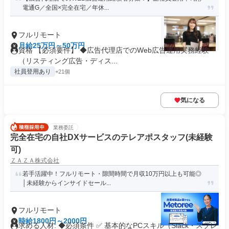
電通G／全国×完全在宅／年休...
フルリモート
月給25万円～50万円
資格 【必須要件】 ◆広告代理店でのWeb広告運用実務経験
（リスティング広告・ディス...
社員登用あり
+21個
気になる
業務委託
完全在宅の自社DXサービスのテレアポスタッフ(未経験
可)
ＺＡＺＡ株式会社
若手活躍中！フルリモート・隙間時間で月収10万円以上も可能◎
│未経験からインサイドセール...
フルリモート
時給1800円～2000円
求める人材: ◆必須条件 ✅ 基本的なPCスキル（Slack・スプレ