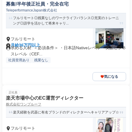
募集!半年後正社員・完全在宅
TeleperformanceJapan株式会社
フルリモート◎残業なしのワークライフバランス◎充実のトレーニ
ング◎語学を活かして将来キャリ...
フルリモート
月給36万円以上
求める人材: ＜必須条件＞ ・日本語Nativeレベル ・英語ビジネ
スレベル（CEF...
社員登用あり
残業なし
気になる
正社員
楽天市場中心のEC運営ディレクター
株式会社ワンプルーフ
楽天経験を武器に有名ブランドのディレクターへキャリアアップ☆
フルリモート