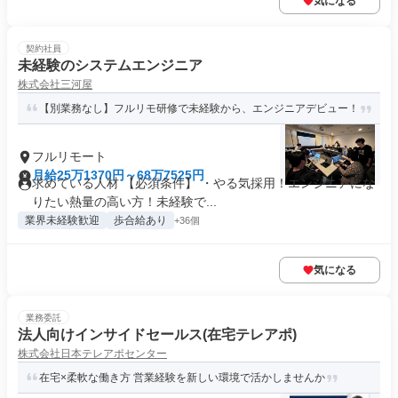
気になる
契約社員
未経験のシステムエンジニア
株式会社三河屋
【別業務なし】フルリモ研修で未経験から、エンジニアデビュー！
フルリモート
月給25万1370円～68万7525円
求めている人材 【必須条件】 ・やる気採用！エンジニアにな
りたい熱量の高い方！未経験で...
業界未経験歓迎
歩合給あり
+36個
気になる
業務委託
法人向けインサイドセールス(在宅テレアポ)
株式会社日本テレアポセンター
在宅×柔軟な働き方 営業経験を新しい環境で活かしませんか