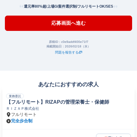
還元率80%超/上場G/案件選択制/フルリモートOK/SES
応募画面へ進む
原稿ID：
c0e9addf400e71f7
掲載開始日：
2026/02/18（水）
問題を報告する
あなたにおすすめの求人
業務委託
【フルリモート】RIZAPの管理栄養士・保健師
ＲＩＺＡＰ株式会社
フルリモート
完全歩合制