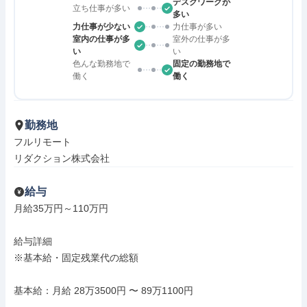
デスクワークが
立ち仕事が多い
多い
力仕事が少ない
力仕事が多い
室内の仕事が多
室外の仕事が多
い
い
色んな勤務地で
固定の勤務地で
働く
働く
勤務地
フルリモート

リダクション株式会社
給与
月給35万円～110万円

給与詳細

※基本給・固定残業代の総額

基本給：月給 28万3500円 〜 89万1100円
