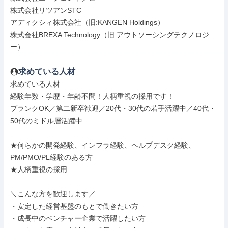
株式会社リツアンSTC

アディクシィ株式会社（旧:KANGEN Holdings）

株式会社BREXA Technology（旧:アウトソーシングテクノロジ
ー）
求めている人材
求めている人材

経験年数・学歴・年齢不問！人柄重視の採用です！

ブランクOK／第二新卒歓迎／20代・30代の若手活躍中／40代・
50代のミドル層活躍中

★何らかの開発経験、インフラ経験、ヘルプデスク経験、
PM/PMO/PL経験のある方

★人柄重視の採用

＼こんな方を歓迎します／

・安定した経営基盤のもとで働きたい方

・成長中のベンチャー企業で活躍したい方
