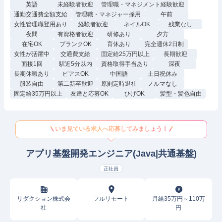
英語
未経験者歓迎
管理職・マネジメント経験歓迎
通勤交通費全額支給
管理職・マネジャー採用
午前
女性管理職登用あり
経験者歓迎
ネイルOK
残業なし
夜間
有資格者歓迎
研修あり
夕方
在宅OK
ブランクOK
育休あり
完全週休2日制
女性が活躍中
交通費支給
固定給25万円以上
長期歓迎
面接1回
駅近5分以内
資格取得手当あり
深夜
長期休暇あり
ピアスOK
中国語
土日祝休み
服装自由
第二新卒歓迎
原則定時退社
ノルマなし
固定給35万円以上
友達と応募OK
ひげOK
髪型・髪色自由
いま見ている求人へ応募してみましょう！
アプリ基盤開発エンジニア(Java|共通基盤)
正社員
リダクション株式会
フルリモート
月給35万円～110万
社
円