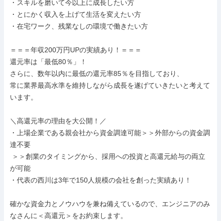
・スキルを磨いて今以上に成長したい方

・とにかく収入を上げて生活を変えたい方

・在宅ワーク、残業なしの環境で働きたい方

＝＝＝年収200万円UPの実績あり！＝＝＝

還元率は「最低80％」！

さらに、数年以内に最低の還元率85％を目指しており、

常に業界最高水準を維持しながら成長を遂げていきたいと考えて
います。

＼高還元率の理由を大公開！／

・上場企業である親会社から資金調達可能＞＞外部からの資金調
達不要

 ＞＞創業のタイミングから、採用への投資と高還元給与の両立
が可能

・代表の西川は3年で150人規模の会社を創った実績あり！

確かな資金力とノウハウを兼ね備えているので、エンジニアのみ
なさんに＜高還元＞をお約束します。