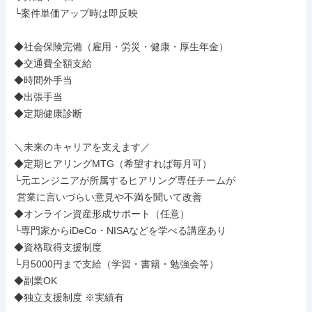
└案件単価アップ時は即反映

◆社会保険完備（雇用・労災・健康・厚生年金）

◆交通費全額支給

◆時間外手当

◆出張手当

◆定期健康診断

＼未来のキャリアを支えます／

◆定期ヒアリングMTG（希望すれば毎月可）

└元エンジニアが所属するヒアリング専任チームが

 営業に言いづらい意見や不満を聞いて改善

◆オンライン資産形成サポート（任意）

└専門家からiDeCo・NISAなどを学べる講座あり

◆資格取得支援制度

└月5000円まで支給（学習・書籍・勉強会等）

◆副業OK

◆独立支援制度 ※実績有
