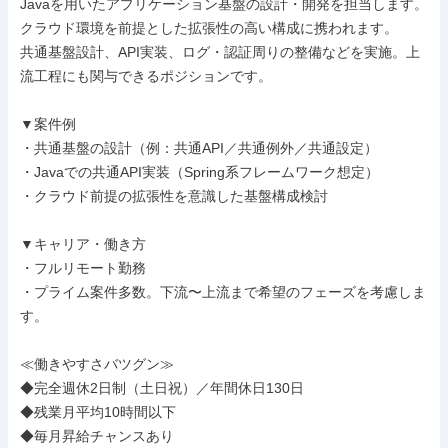
Javaを用いたアプリケーション基盤の設計・開発を担当します。
クラウド環境を前提とした拡張性の高い構成に携われます。

共通基盤設計、API実装、ログ・認証周りの整備などを実施。上
流工程にも関与できるポジションです。

▼案件例

・共通基盤の設計（例：共通API／共通例外／共通設定）

・Javaでの共通API実装（Spring系フレームワーク想定）

・クラウド前提の拡張性を意識した基盤構成検討

▼キャリア・働き方

・フルリモート勤務

・プライム案件多数。下流〜上流まで希望のフェーズを考慮しま
す。

≪働きやすさバツグン≫

◆完全週休2日制（土日祝）／年間休日130日

◆残業月平均10時間以下

◆毎月昇給チャンスあり
