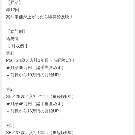
【昇給】

年12回

案件単価が上がったら即昇給反映！

【給与例】

給与例

【 月収例 】

例1）

PG／24歳／入社1年目（※経験1年）

★月給35万円（諸手当含めず）

→前職から10万円の月給UP！

例2）

SE／28歳／入社2年目（※経験5年）

★月給46万円（諸手当含めず）

→前職から16万円の月給UP！

例3）

SE／37歳／入社1年目（※経験9年）
