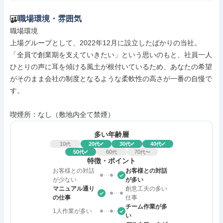
職場環境・雰囲気
職場環境

上場グループとして、2022年12月に設立したばかりの当社。
「全員で創業期を支えていきたい」という思いのもと、社員一人
ひとりの声に耳を傾ける風土が根付いているため、あなたの希望
がそのまま会社の制度となるような柔軟性の高さが一番の自慢で
す。

喫煙所：なし（敷地内全て禁煙）
多い年齢層
10
20
30
40
代
代
代
代
50
60
70
代
代
代〜
特徴・ポイント
お客様との対話
お客様との対話
が少ない
が多い
マニュアル通り
創意工夫の多い
の仕事
仕事
チーム作業が多
1人作業が多い
い