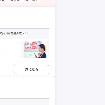
総務
人事
中国語
で共同経営者の道へ
.
気になる