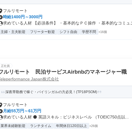
フルリモート
時給1400円～3000円
求めている人材 【必須条件】 ・基本的なＰＣ操作 ・基本的なコミュニケ
主婦・主夫歓迎
フリーター歓迎
シフト自由
学歴不問
+16個
正社員
フルリモート 民泊サービスAirbnbのマネージャー職
Teleperformance Japan株式会社
深夜帯勤務で稼ぐ・バイリンガルの方必見！(TP18PSOM)
フルリモート
月給55万円～61万円
求めている人材 ⚫ 英語スキル：ビジネスレベル （TOEIC750点以...
業界未経験歓迎
ランチタイム
年間休日120日以上
+26個