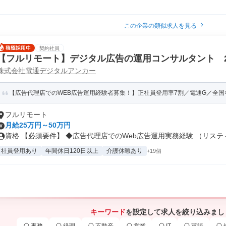
この企業の類似求人を見る
契約社員
【フルリモート】デジタル広告の運用コンサルタント 
株式会社電通デジタルアンカー
ング・部門強化
【広告代理店でのWEB広告運用経験者募集！】正社員登用率7割／電通G／全国×完
フルリモート
月給25万円～50万円
資格 【必須要件】 ◆広告代理店でのWeb広告運用実務経験 （リスティ.
社員登用あり
年間休日120日以上
介護休暇あり
+19個
キーワード
を設定して求人を絞り込みまし