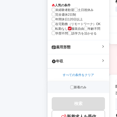
人気の条件
未経験者歓迎
土日祝休み
完全週休2日制
年間休日120日以上
在宅勤務（リモートワーク）OK
転勤なし
服装自由
年齢不問
学歴不問
語学力を活かせる
雇用形態
年収
すべての条件をクリア
新着のみ
検索
新着求人を受信