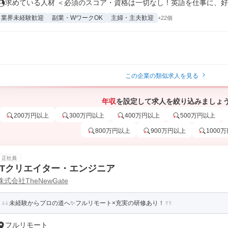
求めている人材 ＜必須のスコア・資格は一切なし！英語を仕事に、好き
業界未経験歓迎
副業・WワークOK
主婦・主夫歓迎
+22個
この企業の類似求人を見る
年収
を設定して求人を絞り込みましょ
200万円以上
300万円以上
400万円以上
500万円以上
800万円以上
900万円以上
1000
正社員
ITクリエイター・エンジニア
株式会社TheNewGate
未経験からプロの道へ✨フルリモート×充実の研修あり！
フルリモート