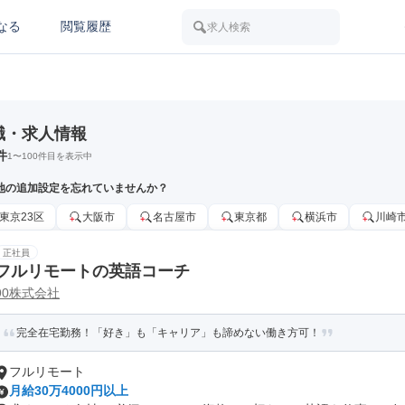
なる
閲覧履歴
求人検索
職・求人情報
件
1
〜
100
件目を表示中
地の追加設定を忘れていませんか？
東京23区
大阪市
名古屋市
東京都
横浜市
川崎
正社員
フルリモートの英語コーチ
90株式会社
完全在宅勤務！「好き」も「キャリア」も諦めない働き方可！
フルリモート
月給30万4000円以上