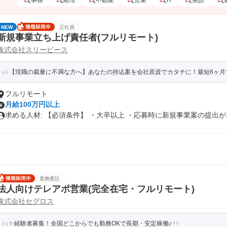
事務
経理
不動産
営業
IT
英語
NEW
正社員
新規事業立ち上げ責任者(フルリモート)
株式会社スリーピース
【現職の裁量に不満な方へ】あなたの持込案を会社原資でカタチに！最短6ヶ月
フルリモート
月給100万円以上
求める人材: 【必須条件】 ・大卒以上 ・応募時に新規事業案の提出が..
業務委託
法人向けテレアポ営業(完全在宅・フルリモート)
株式会社セグロス
✨経験者募集！全国どこからでも勤務OKで長期・安定稼働♪