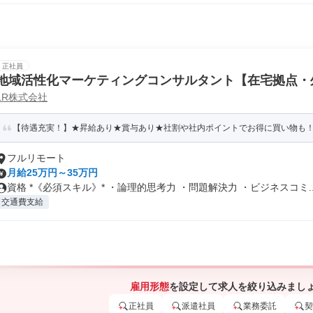
正社員
地域活性化マーケティングコンサルタント【在宅拠点・
LR株式会社
【待遇充実！】★昇給あり★賞与あり★社割や社内ポイントでお得に買い物も
フルリモート
月給25万円～35万円
資格 *《必須スキル》* ・論理的思考力 ・問題解決力 ・ビジネスコミ..
交通費支給
雇用形態
を設定して求人を絞り込みまし
正社員
派遣社員
業務委託
契