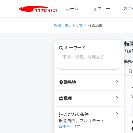
ホーム
オファー
気に
転職・求人トップ
/
検索結果
転
キーワード
716
勤務
勤務地
職種
こだわり条件
服装自由、フルリモート
条件をクリア