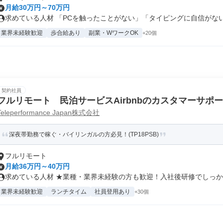
月給30万円～70万円
求めている人材 「PCを触ったことがない」「タイピングに自信がない」 
業界未経験歓迎
歩合給あり
副業・WワークOK
+20個
契約社員
フルリモート 民泊サービスAirbnbのカスタマーサポ
Teleperformance Japan株式会社
深夜帯勤務で稼ぐ・バイリンガルの方必見！(TP18PSB)
フルリモート
月給36万円～40万円
求めている人材 ★業種・業界未経験の方も歓迎！入社後研修でしっかり
業界未経験歓迎
ランチタイム
社員登用あり
+30個