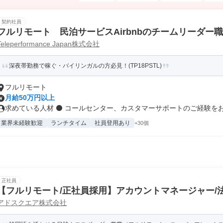
契約社員
フルリモート 民泊サービスAirbnbのチームリーダー職
Teleperformance Japan株式会社
深夜帯勤務で稼ぐ・バイリンガルの方必見！(TP18PSTL)
フルリモート
月給50万円以上
求めている人材 ⚫ コールセンター、カスタマーサポートのご経験をお持
業界未経験歓迎
ランチタイム
社員登用あり
+30個
正社員
【フルリモート/正社員採用】アカウントマネージャー/
アドスクエア株式会社
グ・SNS/EC支援)