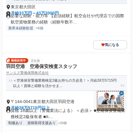
東京都大田区
月給33万円～43万2000円
必要な経験・能力等 【必須経験】航空会社や代理店での国際
航空貨物業務の経験（経験年数不...
業界未経験歓迎
+6個
気になる
正社員
羽田空港 空港保安検査スタッフ
サンエス警備保障株式会社
＜空港保安警備業務検定2級お持ちの方必見！＞月給28万5715円
以上！資格と経験を活かせま...
〒144-0041東京都大田区羽田空港
月給28万5715円以上
資格 18歳以上（警備業法による） ＜必須＞ ■空港保安警備業
務検定2級保有者 ■X-...
制服あり
資格取得支援あり
+20個