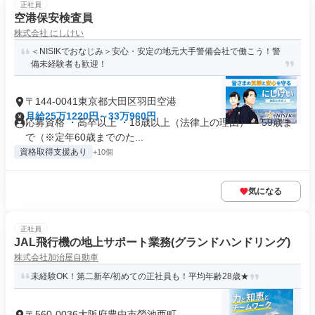
正社員
空港保安検査員
株式会社 にしけい
＜NISIKでおなじみ＞安心・安定の地元大手警備会社で働こう！警
備未経験者も歓迎！
〒144-0041東京都大田区羽田空港
月給25万1220円～33万960円
応募資格 ・高卒以上 ・18歳以上（法律上の理由） ・59歳ま
で（※定年60歳までのた...
資格取得支援あり
+10個
気になる
正社員
JAL飛行機の地上サポート業務(グランドハンドリング)
株式会社加治屋自動車
未経験OK！第二新卒/初めての正社員も！平均年齢28歳★
〒560-0036大阪府豊中市螢池西町