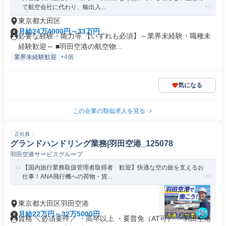
て航空会社に代わり、輸出入...
東京都大田区
月給24万4000円～33万円
必要な経験・能力等 【いずれも必須】～業界未経験・職種未
経験歓迎～ ■羽田空港の航空物...
業界未経験歓迎
+4個
気になる
この企業の類似求人を見る
正社員
グランドハンドリング業務|羽田空港_125078
羽田空港サービスグループ
【国内旅行業務取扱管理者取得者 歓迎】快適な空の旅を支えるお
仕事！ANA飛行機への荷物・貨...
東京都大田区羽田空港
月給22万円～32万5000円
資格 ＼必須要件／ ・高卒以上 ・要普免（AT可） 「羽田空港