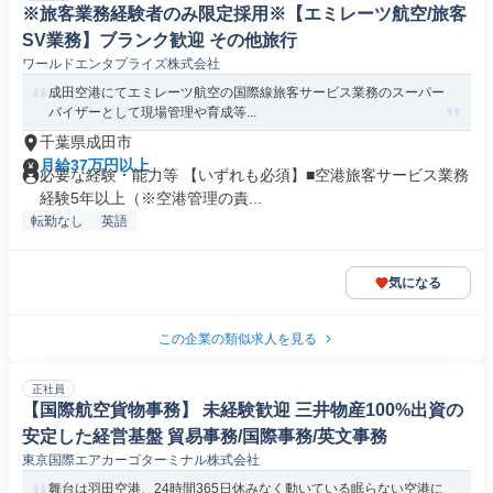
※旅客業務経験者のみ限定採用※【エミレーツ航空/旅客
SV業務】ブランク歓迎 その他旅行
ワールドエンタプライズ株式会社
成田空港にてエミレーツ航空の国際線旅客サービス業務のスーパー
バイザーとして現場管理や育成等...
千葉県成田市
月給37万円以上
必要な経験・能力等 【いずれも必須】■空港旅客サービス業務
経験5年以上（※空港管理の責...
転勤なし
英語
気になる
この企業の類似求人を見る
正社員
【国際航空貨物事務】 未経験歓迎 三井物産100%出資の
安定した経営基盤 貿易事務/国際事務/英文事務
東京国際エアカーゴターミナル株式会社
舞台は羽田空港、24時間365日休みなく動いている眠らない空港に