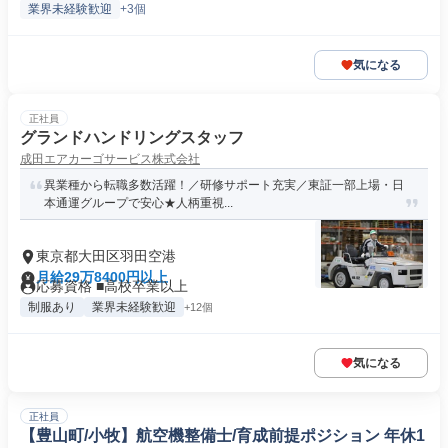
業界未経験歓迎
+3個
気になる
正社員
グランドハンドリングスタッフ
成田エアカーゴサービス株式会社
異業種から転職多数活躍！／研修サポート充実／東証一部上場・日
本通運グループで安心★人柄重視...
東京都大田区羽田空港
月給29万8400円以上
応募資格 ■高校卒業以上
制服あり
業界未経験歓迎
+12個
気になる
正社員
【豊山町/小牧】航空機整備士/育成前提ポジション 年休1