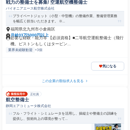
戦力の整備士を募集! 空運航空機整備士
パイオニアエース航空株式会社
プライベートジェット（小型・中型機）の整備作業、整備管理業務
を幅広く担当いただきます。 ※...
福岡県北九州市小倉南区
月給33万5000円以上
必要な経験・能力等 【必須資格】■二等航空運航整備士（飛行
機。ピストンもしくはタービン...
業界未経験歓迎
+3個
気になる
この企業の類似求人を見る
正社員
航空整備士
静岡エアコミュータ株式会社
フル・フライト・シミュレータを活用し、操縦士や整備士の訓練を
提供し、技術向上の環境が整って...