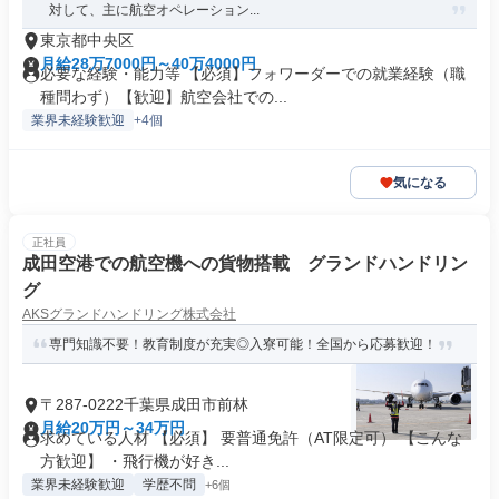
対して、主に航空オペレーション...
東京都中央区
月給28万7000円～40万4000円
必要な経験・能力等 【必須】フォワーダーでの就業経験（職
種問わず）【歓迎】航空会社での...
業界未経験歓迎
+4個
気になる
正社員
成田空港での航空機への貨物搭載 グランドハンドリン
グ
AKSグランドハンドリング株式会社
専門知識不要！教育制度が充実◎入寮可能！全国から応募歓迎！
〒287-0222千葉県成田市前林
月給20万円～34万円
求めている人材 【必須】 要普通免許（AT限定可） 【こんな
方歓迎】 ・飛行機が好き...
業界未経験歓迎
学歴不問
+6個