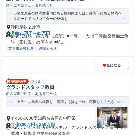
静岡エアコミュータ株式会社
◇牧之原市の静岡空港内にある格納庫または、静岡市にある静岡ヘ
リポートでヘリコプターの整備を...
静岡県牧之原市
月給21万円～45万円
必要な経験・能力等 【必須】■一等、または二等航空整備士免
許（回転翼）の保有者 ■航...
業界未経験歓迎
退職金あり
気になる
正社員
グランドスタッフ教員
名古屋市中区栄にある専門学校
エアライン業界へ就職し、活躍する姿を一緒に応援してください♪
〒460-0008愛知県名古屋市中区栄
年俸300万円～350万円
求めている人材 ★必須スキル：グランドスタッフ業務 ★教官
業務・指導育成業務経験者優遇