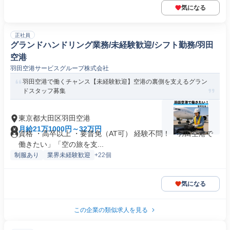
気になる
正社員
グランドハンドリング業務/未経験歓迎/シフト勤務/羽田
空港
羽田空港サービスグループ株式会社
羽田空港で働くチャンス【未経験歓迎】空港の裏側を支えるグラン
ドスタッフ募集
東京都大田区羽田空港
月給21万1000円～32万円
資格 ・高卒以上 ・要普免（AT可） 経験不問！「羽田空港で
働きたい」「空の旅を支...
制服あり
業界未経験歓迎
+22個
気になる
この企業の類似求人を見る