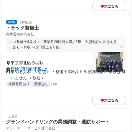
気になる
NEW
契約社員
トラック整備士
白井運輸株式会社
＜整備士3級以上／残業月20時間未満／2級・大型免許の取得支援
あり＞月収39万円以上も可能...
東京都北区赤羽駅
日給1万7800円以上
求める人材: ＜必須＞ ・整備士3級以上 ※実務経験の年数は問
いません ＜歓迎＞ ...
社員登用あり
残業なし
+1個
気になる
正社員
グランドハンドリングの業務調整・運航サポート
スカイポートサービス株式会社