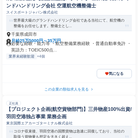
ンドハンドリング会社 空運航空機整備士
スイスポートジャパン株式会社
世界最大級のグランドハンドリング会社である当社にて、航空機の
整備をお任せします。整備士とし...
千葉県成田市
月給25万5000円～35万円
必要な経験・能力等 ・航空整備業務経験 ・普通自動車免許 ・
英語力：TOEIC500点...
業界未経験歓迎
+4個
気になる
この企業の類似求人を見る
正社員
【プロジェクト企画(航空貨物部門)】三井物産100%出資/
羽田空港独占事業 業務企画
東京国際エアカーゴターミナル株式会社
コロナ収束後、羽田空港の国際貨物は急速に回復しており、当社の
取扱う貨物量も想定を大きく超え...