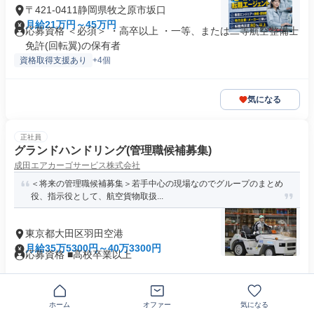
〒421-0411静岡県牧之原市坂口
月給21万円～45万円
応募資格 ＜必須＞ ・高卒以上 ・一等、または二等航空整備士
免許(回転翼)の保有者
資格取得支援あり
+4個
気になる
正社員
グランドハンドリング(管理職候補募集)
成田エアカーゴサービス株式会社
＜将来の管理職候補募集＞若手中心の現場なのでグループのまとめ
役、指示役として、航空貨物取扱...
東京都大田区羽田空港
月給35万5300円～40万3300円
応募資格 ■高校卒業以上
気になる
ホーム
オファー
気になる