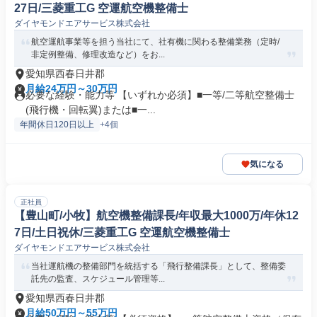
27日/三菱重工G 空運航空機整備士
ダイヤモンドエアサービス株式会社
航空運航事業等を担う当社にて、社有機に関わる整備業務（定時/
非定例整備、修理改造など）をお...
愛知県西春日井郡
月給24万円～30万円
必要な経験・能力等 【いずれか必須】■一等/二等航空整備士
(飛行機・回転翼)または■一...
年間休日120日以上
+4個
気になる
正社員
【豊山町/小牧】航空機整備課長/年収最大1000万/年休12
7日/土日祝休/三菱重工G 空運航空機整備士
ダイヤモンドエアサービス株式会社
当社運航機の整備部門を統括する「飛行整備課長」として、整備委
託先の監査、スケジュール管理等...
愛知県西春日井郡
月給50万円～55万円