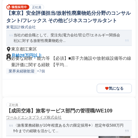
正社員
【東京】安全評価担当/放射性廃棄物処分分野のコンサル
タント/フレックス その他ビジネスコンサルタント
東電設計株式会社
当社の総合職として、受注先(電力会社/官公庁/エネルギー関係会
社)に対する放射性廃棄物処分...
東京都江東区
月給28万円以上
必要な経験・能力等 【必須】■原子力施設や放射線設備等の線
量評価に関する経験 【平均...
業界未経験歓迎
+7個
気になる
正社員
【成田空港】旅客サービス部門の管理職/WE109
ワールドエンタプライズ株式会社
〈旅客業務経験が10年程度ある方の限定採用✈〉想定年収588万円
❗今までの経験を活かして...