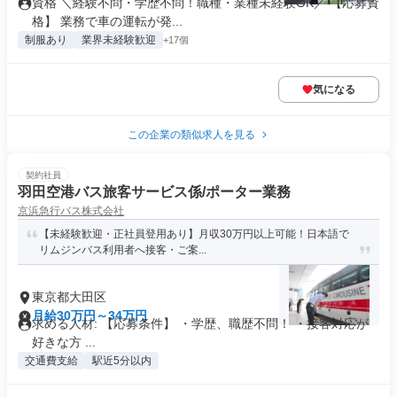
資格 ＼経験不問・学歴不問！職種・業種未経験OK／ 【応募資
格】 業務で車の運転が発...
制服あり
業界未経験歓迎
+17個
気になる
この企業の類似求人を見る
契約社員
羽田空港バス旅客サービス係/ポーター業務
京浜急行バス株式会社
【未経験歓迎・正社員登用あり】月収30万円以上可能！日本語で
リムジンバス利用者へ接客・ご案...
東京都大田区
月給30万円～34万円
求める人材: 【応募条件】 ・学歴、職歴不問！ ・接客対応が
好きな方 ...
交通費支給
駅近5分以内