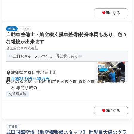
気になる
NEW
正社員
自動車整備士・航空機支援車整備(特殊車両もあり、色々
な経験が出来ます
名空自動車株式会社
土日祝休み ノルマなし 昇給賞与有り
愛知県西春日井郡豊山町
月給21万円～46万円
求める人材: 未経験者歓迎 経験不問 資格不問 整備に興味があ
る 専門領域の...
交通費支給
気になる
正社員
成田国際空港【航空機整備スタッフ】 世界最大級のグラ