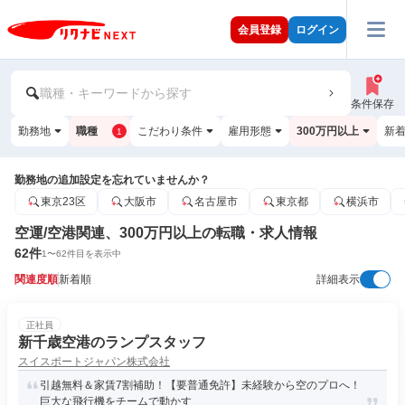
会員登録
ログイン
職種・キーワードから探す
条件保存
勤務地
職種
こだわり条件
雇用形態
300万円以上
新
1
勤務地の追加設定を忘れていませんか？
東京23区
大阪市
名古屋市
東京都
横浜市
空運/空港関連、300万円以上の転職・求人情報
62
件
1
〜
62
件目を表示中
関連度順
新着順
詳細表示
正社員
新千歳空港のランプスタッフ
スイスポートジャパン株式会社
引越無料＆家賃7割補助！【要普通免許】未経験から空のプロへ！
巨大な飛行機をチームで動かす