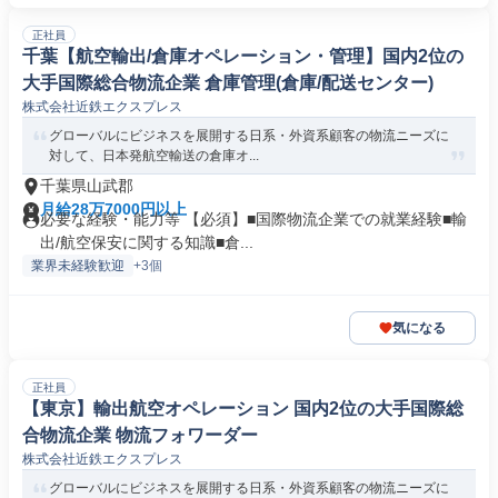
正社員
千葉【航空輸出/倉庫オペレーション・管理】国内2位の
大手国際総合物流企業 倉庫管理(倉庫/配送センター)
株式会社近鉄エクスプレス
グローバルにビジネスを展開する日系・外資系顧客の物流ニーズに
対して、日本発航空輸送の倉庫オ...
千葉県山武郡
月給28万7000円以上
必要な経験・能力等 【必須】■国際物流企業での就業経験■輸
出/航空保安に関する知識■倉...
業界未経験歓迎
+3個
気になる
正社員
【東京】輸出航空オペレーション 国内2位の大手国際総
合物流企業 物流フォワーダー
株式会社近鉄エクスプレス
グローバルにビジネスを展開する日系・外資系顧客の物流ニーズに