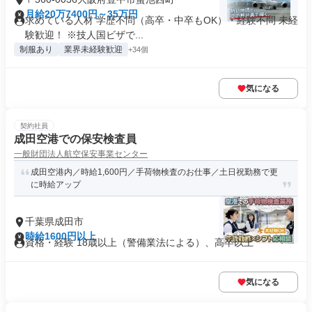
月給20万7400円～35万円
求めている人材 学歴不問（高卒・中卒もOK）・経験不問 未経
験歓迎！ ※技人国ビザで...
制服あり
業界未経験歓迎
+34個
気になる
契約社員
成田空港での保安検査員
一般財団法人航空保安事業センター
成田空港内／時給1,600円／手荷物検査のお仕事／土日祝勤務で更
に時給アップ
千葉県成田市
時給1600円以上
資格・経験 18歳以上（警備業法による）、高卒以上
気になる