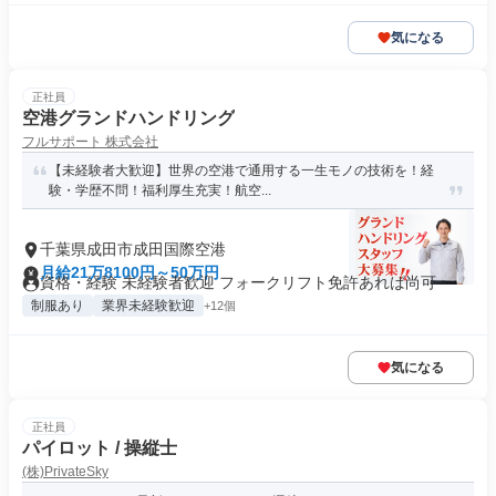
気になる
正社員
空港グランドハンドリング
フルサポート 株式会社
【未経験者大歓迎】世界の空港で通用する一生モノの技術を！経
験・学歴不問！福利厚生充実！航空...
千葉県成田市成田国際空港
月給21万8100円～50万円
資格・経験 未経験者歓迎 フォークリフト免許あれば尚可
制服あり
業界未経験歓迎
+12個
気になる
正社員
パイロット / 操縦士
(株)PrivateSky