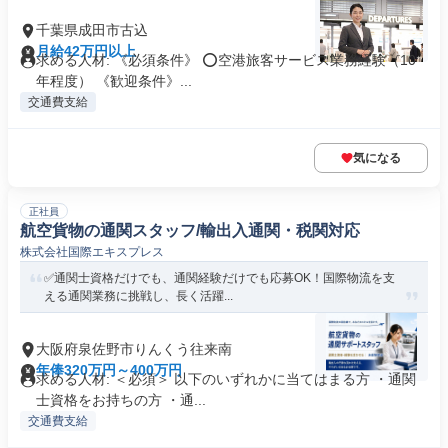
千葉県成田市古込
月給42万円以上
求める人材: 《必須条件》 ⭕空港旅客サービス業務経験（10
年程度） 《歓迎条件》...
交通費支給
気になる
正社員
航空貨物の通関スタッフ/輸出入通関・税関対応
株式会社国際エキスプレス
✅通関士資格だけでも、通関経験だけでも応募OK！国際物流を支
える通関業務に挑戦し、長く活躍...
大阪府泉佐野市りんくう往来南
年俸320万円～400万円
求める人材: ＜必須＞ 以下のいずれかに当てはまる方 ・通関
士資格をお持ちの方 ・通...
交通費支給