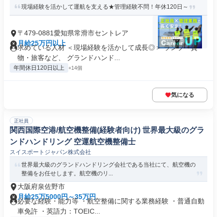
現場経験を活かして運航を支える★管理経験不問！年休120日～
〒479-0881愛知県常滑市セントレア
月給25万円以上
求めている人材 ＜現場経験を活かして成長◎＞ ランプ・貨
物・旅客など、 グランドハンド...
年間休日120日以上
+14個
気になる
正社員
関西国際空港/航空機整備(経験者向け) 世界最大級のグラ
ンドハンドリング 空運航空機整備士
スイスポートジャパン株式会社
世界最大級のグランドハンドリング会社である当社にて、航空機の
整備をお任せします。航空機のリ...
大阪府泉佐野市
月給25万5000円～35万円
必要な経験・能力等 ・航空整備に関する業務経験 ・普通自動
車免許 ・英語力：TOEIC...