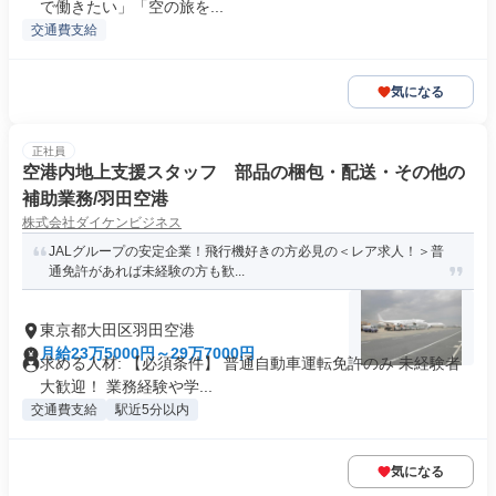
で働きたい」「空の旅を...
交通費支給
気になる
正社員
空港内地上支援スタッフ 部品の梱包・配送・その他の
補助業務/羽田空港
株式会社ダイケンビジネス
JALグループの安定企業！飛行機好きの方必見の＜レア求人！＞普
通免許があれば未経験の方も歓...
東京都大田区羽田空港
月給23万5000円～29万7000円
求める人材: 【必須条件】 普通自動車運転免許のみ 未経験者
大歓迎！ 業務経験や学...
交通費支給
駅近5分以内
気になる