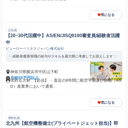
気になる
正社員
【20~30代活躍中】AS/EN/JISQ9100審査員/経験者活躍
中
ビューローベリタスジャパン株式会社
経験者優遇!前職の給与やスキルを最大限に考慮してお迎えします
神奈川県横浜市中区山下町
月給25万円以上
求める人材: 【必須】 ・直近の8年間に航空宇宙及び防衛（AS
D）産業界において通算...
気になる
契約社員
北九州【航空機整備士(プライベートジェット担当)】即