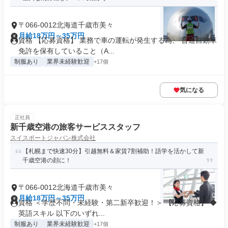
〒066-0012北海道千歳市美々
月給18万円～35万円
資格 【応募資格】 業務で車の運転が発生する為、 普通自動車
免許を保有していること（A...
制服あり
業界未経験歓迎
+17個
気になる
正社員
新千歳空港の旅客サービススタッフ
スイスポートジャパン株式会社
【札幌まで快速30分】引越無料＆家賃7割補助！語学を活かして新
千歳空港の顔に！
〒066-0012北海道千歳市美々
月給18万円～35万円
資格 ＜学歴不問・未経験・第二新卒歓迎！＞ 【応募資格】 ◆
英語スキル 以下のいずれ...
制服あり
業界未経験歓迎
+17個