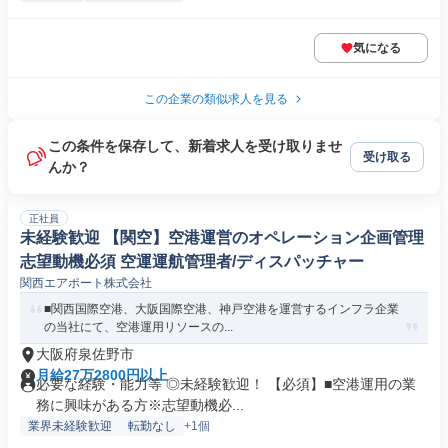
気になる
この企業の類似求人を見る
この条件を保存して、新着求人を受け取りませ
受け取る
んか？
正社員
未経験歓迎 【関空】空港運営のオペレーション企画管理
志望動機必須 空運運航管理者/ディスパッチャー
関西エアポート株式会社
■関西国際空港、大阪国際空港、神戸空港を運営するインフラ企業
の当社にて、空港運用リソースの...
大阪府泉佐野市
月給27万2800円以上
必要な経験・能力等 ◎未経験歓迎！ 【必須】■空港運用の業
務に興味がある方※志望動機必...
業界未経験歓迎
転勤なし
+1個