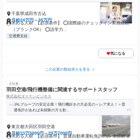
千葉県成田市古込
月給24万円～30万円
求める人材: 【必須条件】 ⭕国際線のチェックイン実務経験
（ブランクOK） ⭕語学力...
交通費支給
気になる
この企業の類似求人を見る
正社員
羽田空港/飛行機整備に関連するサポートスタッフ
株式会社ダイケンビジネス
JALグループの安定企業！飛行機好きの方必見の＜レア求人！＞普
通免許があれば未経験の方も歓...
東京都大田区羽田空港
月給23万5000円～29万7000円
求める人材: 【必須条件】 普通自動車運転免許のみ 未経験者