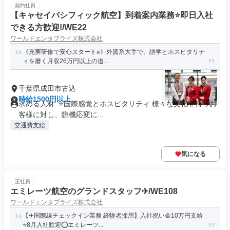
契約社員
【キャセイパシフィック航空】到着案内業務⭐️即日入社
できる方歓迎!/WE22
ワールドエンタプライズ株式会社
《充実研修で安心スタート✊️》外資系大手で、語学とホスピタリテ
ィを磨く月収26万円以上の道...
千葉県成田市古込
時給1500円以上
求める人材: ⭐️国際感覚とホスピタリティ 様々な文化を持つお
客様に対し、臨機応変に...
交通費支給
気になる
正社員
エミレーツ航空のグランドスタッフ✈/WE108
ワールドエンタプライズ株式会社
【✈国際線チェックイン業務 経験者採用】入社祝い金10万円支給
⭐️8月入社歓迎⭕エミレーツ...