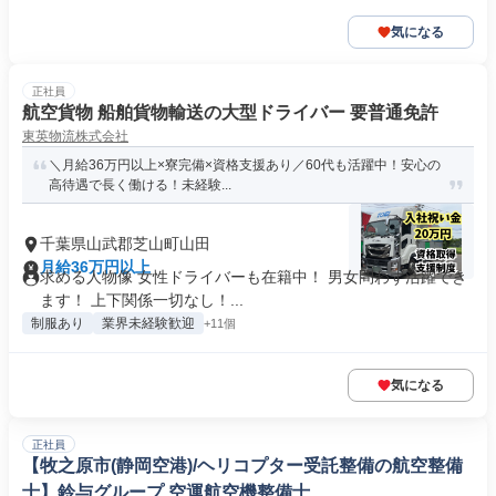
気になる
正社員
航空貨物 船舶貨物輸送の大型ドライバー 要普通免許
東英物流株式会社
＼月給36万円以上×寮完備×資格支援あり／60代も活躍中！安心の
高待遇で長く働ける！未経験...
千葉県山武郡芝山町山田
月給36万円以上
求める人物像 女性ドライバーも在籍中！ 男女問わず活躍でき
ます！ 上下関係一切なし！...
制服あり
業界未経験歓迎
+11個
気になる
正社員
【牧之原市(静岡空港)/ヘリコプター受託整備の航空整備
士】鈴与グループ 空運航空機整備士