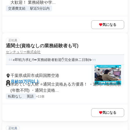
大歓迎！ 業務経験や学...
交通費支給
駅近5分以内
気になる
正社員
通関士(資格なしの業務経験者も可)
センチュリー株式会社
✊即戦力求む‼⏩実務経験者歓迎✋完全週休二日制☕
千葉県成田市成田国際空港
月給35万円以上
求めている人材 ⭐通関士資格ある方優遇！ ・通関の職務経験
(年数不問) ・通関士資格...
転勤なし
英語
+11個
気になる
正社員