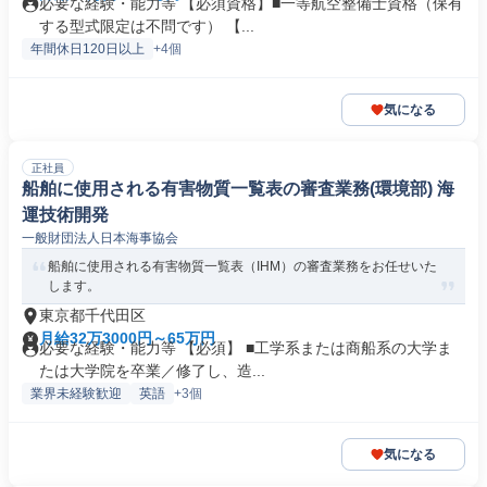
必要な経験・能力等 【必須資格】■一等航空整備士資格（保有
する型式限定は不問です） 【...
年間休日120日以上
+4個
気になる
正社員
船舶に使用される有害物質一覧表の審査業務(環境部) 海
運技術開発
一般財団法人日本海事協会
船舶に使用される有害物質一覧表（IHM）の審査業務をお任せいた
します。
東京都千代田区
月給32万3000円～65万円
必要な経験・能力等 【必須】 ■工学系または商船系の大学ま
たは大学院を卒業／修了し、造...
業界未経験歓迎
英語
+3個
気になる