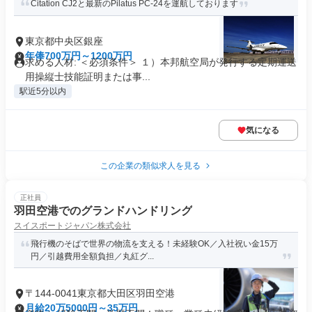
Citation CJ2と最新のPilatus PC-24を運航しております
東京都中央区銀座
年俸700万円～1200万円
求める人材: ＜必須条件＞ １）本邦航空局が発行する定期運送
用操縦士技能証明または事...
駅近5分以内
気になる
この企業の類似求人を見る
正社員
羽田空港でのグランドハンドリング
スイスポートジャパン株式会社
飛行機のそばで世界の物流を支える！未経験OK／入社祝い金15万
円／引越費用全額負担／丸紅グ...
〒144-0041東京都大田区羽田空港
月給20万5000円～35万円