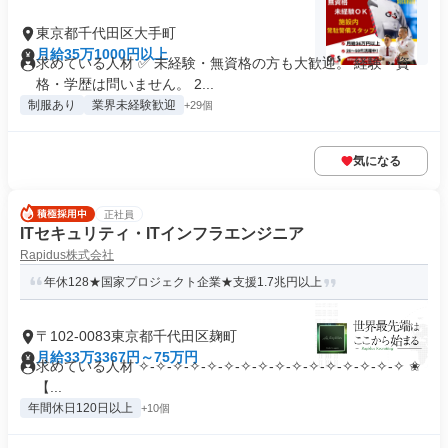
東京都千代田区大手町
月給35万1000円以上
求めている人材 ✅ 未経験・無資格の方も大歓迎。 経験・資
格・学歴は問いません。 2...
制服あり
業界未経験歓迎
+29個
気になる
正社員
ITセキュリティ・ITインフラエンジニア
Rapidus株式会社
年休128★国家プロジェクト企業★支援1.7兆円以上
〒102-0083東京都千代田区麹町
月給33万3367円～75万円
求めている人材 ✧-✧-✧-✧-✧-✧-✧-✧-✧-✧-✧-✧-✧-✧-✧-✧ ✬
【...
年間休日120日以上
+10個