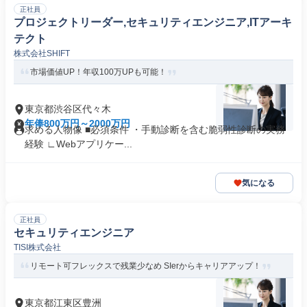
正社員
プロジェクトリーダー,セキュリティエンジニア,ITアーキ
テクト
株式会社SHIFT
市場価値UP！年収100万UPも可能！
東京都渋谷区代々木
年俸800万円～2000万円
求める人物像 ■必須条件 ・手動診断を含む脆弱性診断の実務
経験 ∟Webアプリケー...
気になる
正社員
セキュリティエンジニア
TISI株式会社
リモート可フレックスで残業少なめ SIerからキャリアアップ！
東京都江東区豊洲