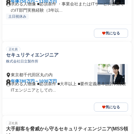
年俸750万円～1100万円
求める人物像 ■必須条件 ・事業会社またはITサービス企業で
のIT部門実務経験（3年以...
土日祝休み
気になる
正社員
セキュリティエンジニア
株式会社日立製作所
東京都千代田区丸の内
年俸780万円～1030万円
求める人物像 ■必須条件 ■大卒以上 ■要件定義基本設計の経験
ITエンジニアとしての...
気になる
正社員
大手顧客を脅威から守るセキュリティエンジニア(MSS領