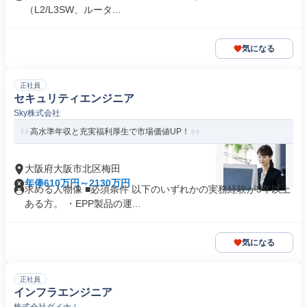
（L2/L3SW、ルータ...
気になる
正社員
セキュリティエンジニア
Sky株式会社
高水準年収と充実福利厚生で市場価値UP！
大阪府大阪市北区梅田
年俸610万円～2130万円
求める人物像 ■必須条件 以下のいずれかの実務経験が5年以上
ある方。 ・EPP製品の運...
気になる
正社員
インフラエンジニア