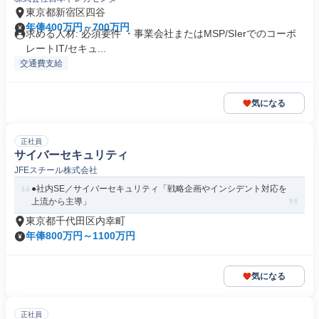
東京都新宿区四谷
年俸400万円～700万円
求める人材: 必須要件 ・事業会社またはMSP/SIerでのコーポ
レートIT/セキュ...
交通費支給
気になる
正社員
サイバーセキュリティ
JFEスチール株式会社
●社内SE／サイバーセキュリティ「戦略企画やインシデント対応を
上流から主導」
東京都千代田区内幸町
年俸800万円～1100万円
気になる
正社員