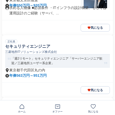
東京都文京区後楽
年俸550万円～920万円
求める人物像 ■必須条件 ・ITインフラの設計構築、もしくは
運用設計のご経験（サーバ、...
気になる
正社員
セキュリティエンジニア
三菱地所ITソリューションズ株式会社
「週2リモート」セキュリティエンジニア「サーバーエンジニア歓
迎／三菱地所ユーザー系企業」
東京都千代田区丸の内
年俸563万円～951万円
気になる
正社員
インフラコンサルタント
ホーム
オファー
気になる
株式会社サイバーセキュリティクラウド