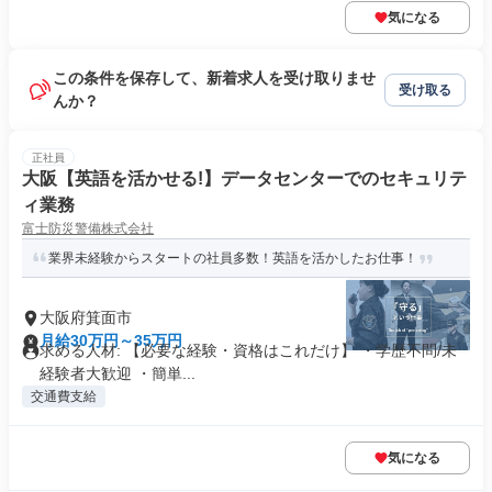
気になる
この条件を保存して、新着求人を受け取りませ
受け取る
んか？
正社員
大阪【英語を活かせる!】データセンターでのセキュリテ
ィ業務
富士防災警備株式会社
業界未経験からスタートの社員多数！英語を活かしたお仕事！
大阪府箕面市
月給30万円～35万円
求める人材: 【必要な経験・資格はこれだけ】 ・学歴不問/未
経験者大歓迎 ・簡単...
交通費支給
気になる