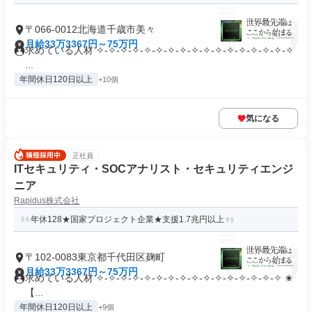
〒066-0012北海道千歳市美々
月給33万3367円～75万円
求めている人材 ✧-✧-✧-✧-✧-✧-✧-✧-✧-✧-✧-✧-✧-✧-✧-✧-✧
...
年間休日120日以上
+10個
気になる
正社員
ITセキュリティ・SOCアナリスト・セキュリティエンジ
ニア
Rapidus株式会社
年休128★国家プロジェクト企業★支援1.7兆円以上
〒102-0083東京都千代田区麹町
月給33万3367円～75万円
求めている人材 ✧-✧-✧-✧-✧-✧-✧-✧-✧-✧-✧-✧-✧-✧-✧-✧ ✬
【...
年間休日120日以上
+9個