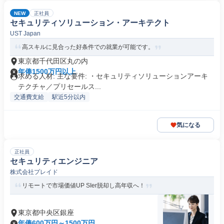
NEW
正社員
セキュリティソリューション・アーキテクト
UST Japan
高スキルに見合った好条件での就業が可能です。
東京都千代田区丸の内
年俸1500万円以上
求める人材: 主な要件: ・セキュリティソリューションアーキ
テクチャ／プリセールス...
交通費支給
駅近5分以内
気になる
正社員
セキュリティエンジニア
株式会社プレイド
リモートで市場価値UP SIer脱却し高年収へ！
東京都中央区銀座
年俸600万円～1500万円