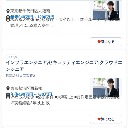
東京都千代田区九段南
年俸640万円～1200万円
求める人物像 ■必須条件 ・大卒以上 ・数千ユーザー規模のID
管理／IDaaS導入案件...
気になる
正社員
インフラエンジニア,セキュリティエンジニア,クラウドエ
ンジニア
株式会社日立製作所
東京都港区西新橋
年俸490万円～760万円
求める人物像 ■必須条件 ■大卒以上 ■要件定義基本設計の経験
※実務経験3年以上 以...
気になる