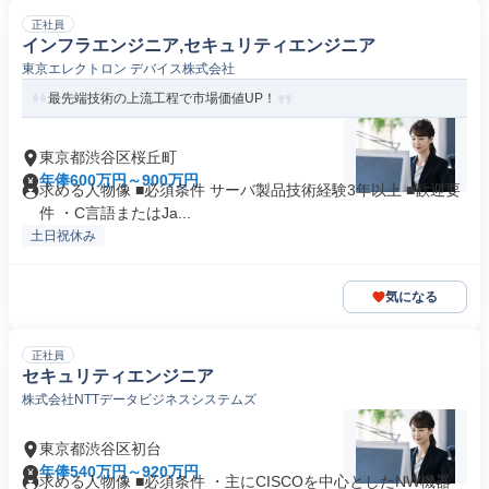
正社員
インフラエンジニア,セキュリティエンジニア
東京エレクトロン デバイス株式会社
最先端技術の上流工程で市場価値UP！
東京都渋谷区桜丘町
年俸600万円～900万円
求める人物像 ■必須条件 サーバ製品技術経験3年以上 ■歓迎要
件 ・C言語またはJa...
土日祝休み
気になる
正社員
セキュリティエンジニア
株式会社NTTデータビジネスシステムズ
東京都渋谷区初台
年俸540万円～920万円
求める人物像 ■必須条件 ・主にCISCOを中心としたNW機器