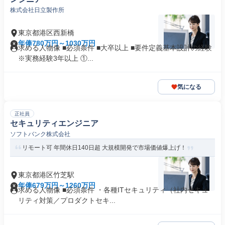
株式会社日立製作所
東京都港区西新橋
年俸780万円～1030万円
求める人物像 ■必須条件 ■大卒以上 ■要件定義基本設計の経験
※実務経験3年以上 ①...
気になる
正社員
セキュリティエンジニア
ソフトバンク株式会社
リモート可 年間休日140日超 大規模開発で市場価値爆上げ！
東京都港区竹芝駅
年俸679万円～1260万円
求める人物像 ■必須条件 ・各種ITセキュリティ（社内セキュ
リティ対策／プロダクトセキ...