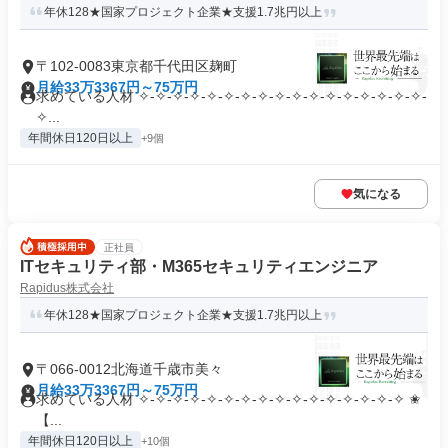
年休128★国家プロジェクト企業★支援1.7兆円以上
〒102-0083東京都千代田区麹町
月給33万3367円～75万円
求めている人材 ✧-✧-✧-✧-✧-✧-✧-✧-✧-✧-✧-✧-✧-✧-✧-✧-✧-
✧...
年間休日120日以上
+9個
気になる
正社員
ITセキュリティ部・M365セキュリティエンジニア
Rapidus株式会社
年休128★国家プロジェクト企業★支援1.7兆円以上
〒066-0012北海道千歳市美々
月給33万3367円～75万円
求めている人材 ✧-✧-✧-✧-✧-✧-✧-✧-✧-✧-✧-✧-✧-✧-✧-✧ ✬
【...
年間休日120日以上
+10個