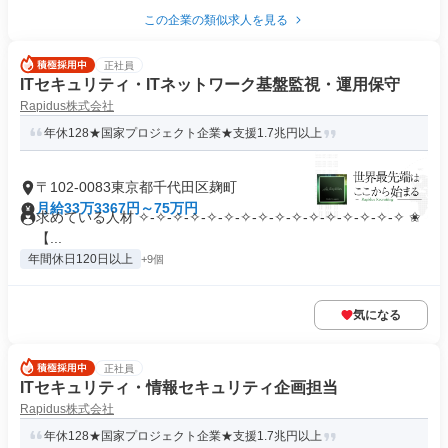
この企業の類似求人を見る
正社員
ITセキュリティ・ITネットワーク基盤監視・運用保守
Rapidus株式会社
年休128★国家プロジェクト企業★支援1.7兆円以上
〒102-0083東京都千代田区麹町
月給33万3367円～75万円
求めている人材 ✧-✧-✧-✧-✧-✧-✧-✧-✧-✧-✧-✧-✧-✧-✧-✧ ✬
【...
年間休日120日以上
+9個
気になる
正社員
ITセキュリティ・情報セキュリティ企画担当
Rapidus株式会社
年休128★国家プロジェクト企業★支援1.7兆円以上