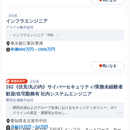
気になる
正社員
インフラエンジニア
アスクル株式会社
インフラエンジニア「PM」
東京都江東区豊洲
年俸800万円～1000万円
気になる
正社員
162《伏見/丸の内》サイバーセキュリティ/実務未経験者
歓迎/在宅勤務有 社内システムエンジニア
豊田合成株式会社
豊田合成およびグループ全体におけるセキュリティポリシー、ガイ
ドラインの策定・展開等お任せし...
愛知県名古屋市中区
月給25万円～50万円
必要な経験・能力等 【必須】インフラ、ネットワーク、サー