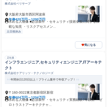
株式会社ベリサーブ
大阪府大阪市西区阿波座
年俸420万円～1200万円
求める人物像 ■必須条件 ・セキュリティ技術全般に関する広
範な知見 ・リスクアセスメン...
土日祝休み
気になる
正社員
インフラエンジニア,セキュリティエンジニア,ITアーキテ
クト
株式会社ケアリッツ・テクノロジーズ
年間休日120日以上！プライム案件で年収アップ！
〒160-0022東京都新宿区新宿
年俸604万円～1204万円
求める人物像 ■必須条件 ・セキュリティ実務経験7年以上 ・ゼ
ロトラストアーキテクチャ...