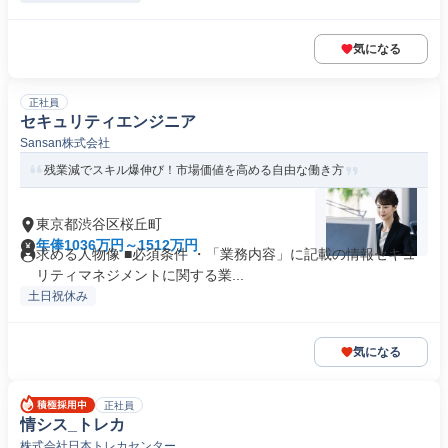
気になる
正社員
セキュリティエンジニア
Sansan株式会社
残業減でスキル爆伸び！市場価値を高める自由な働き方
東京都渋谷区桜丘町
年俸1036万円～1512万円
求める人物像 ■必須条件 ・「業務内容」に記載の情報セキュ
リティマネジメントに関する業...
土日祝休み
気になる
正社員
情シス_トレカ
株式会社日本トレカセンター