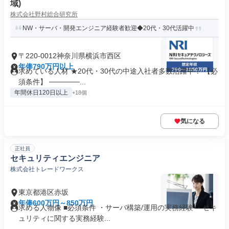
域)
株式会社野村総合研究所
NW・サーバ・開発エンジニア経験者歓迎◆20代・30代活躍中
〒220-0012神奈川県横浜市西区
年俸790万円以上
求めている人材 ★20代・30代の中途入社者多数活躍中！ 【必
須条件】 ──────...
年間休日120日以上
+18個
気になる
正社員
セキュリティエンジニア
株式会社トレードワークス
東京都港区赤坂
年俸600万円～850万円
求める人物像 ■必須条件 ・サーバ構築/運用の実務経験 ・セキ
ュリティに関する実務経験...