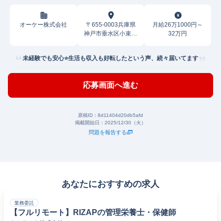
オーケー株式会社
〒655-0003兵庫県
月給26万1000円～
神戸市垂水区小束山
32万円
本町
未経験でも安心⭐生活も収入も好転したという声、続々届いてます
応募画面へ進む
原稿ID：
8d11404d20db5afd
掲載開始日：
2025/12/30（火）
問題を報告する
あなたにおすすめの求人
業務委託
【フルリモート】RIZAPの管理栄養士・保健師