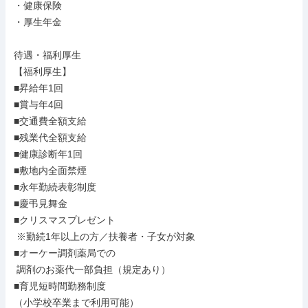
・健康保険

・厚生年金

待遇・福利厚生

【福利厚生】

■昇給年1回

■賞与年4回

■交通費全額支給

■残業代全額支給

■健康診断年1回

■敷地内全面禁煙

■永年勤続表彰制度

■慶弔見舞金

■クリスマスプレゼント

 ※勤続1年以上の方／扶養者・子女が対象

■オーケー調剤薬局での

 調剤のお薬代一部負担（規定あり）

■育児短時間勤務制度

（小学校卒業まで利用可能）
