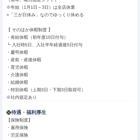
※年始（1月1日～3日）は全店休業

⭐「三が日休み」なのでゆっくり休める

【 そのほか休暇制度 】

・有給休暇（初年度10日付与）

┗ 入社時5日、入社半年経過後5日付与

・慶弔休暇

・産前・産後休暇

・育児休暇

・介護休暇

・結婚休暇

・特別休暇（上期3日・下期3日取得可）

※社内規定あり
待遇・福利厚生
【保険制度】

・雇用保険

・労災保険
