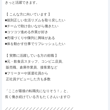
きっと活躍できます。

【 こんな方に向いています 】

■規則正しい生活リズムを取り戻したい

■チームで助け合いながら働きたい

■コツコツ進める作業が好き

■売場づくりや陳列に興味がある

■体を動かす仕事でリフレッシュしたい

【 実際に活躍している方の前職 】

■元・飲食店スタッフ、コンビニ店員、

 販売職、倉庫作業員、接客業など

■フリーターや派遣社員から

 正社員デビューした方も多数

「ここが最後の転職先になりそう！」と、

長く働き続けている方もたくさんいます◎

／／／／／／／／／／／／／／／／／／／／
