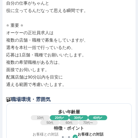
自分の仕事がちゃんと

役に立ってるんだなって思える瞬間です。

⭐ 重要 ⭐

オーケーの正社員求人は

複数の店舗・職種で募集をしていますが、

選考を本社一括で行っているため、

応募は1店舗・職種でお願いいたします。

複数の希望職種がある方は、

面接でお伺いします。

配属店舗は90分以内を目安に

通える範囲で考慮いたします。
職場環境・雰囲気
多い年齢層
10
20
30
40
代
代
代
代
50
60
70
代
代
代〜
特徴・ポイント
お客様との対話
お客様との対話