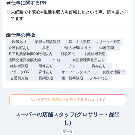
仕事に関するPR
未経験でも安心⭐生活も収入も好転したという声、続々届い
てます
仕事の特徴
制服あり
業界未経験歓迎
主婦・主夫歓迎
フリーター歓迎
介護休暇あり
早朝
中途入社50％以上
学歴不問
月平均残業時間20時間以内
経験不問
未経験者歓迎
通勤交通費全額支給
午前
女性管理職登用あり
経験者歓迎
研修あり
夕方
賞与あり
ブランクOK
育休あり
オープニングスタッフ
女性が活躍中
交通費支給
長期歓迎
第二新卒歓迎
ノルマなし
いま見ている求人へ応募してみましょう！
スーパーの店舗スタッフ(グロサリー・品出
し)
正社員