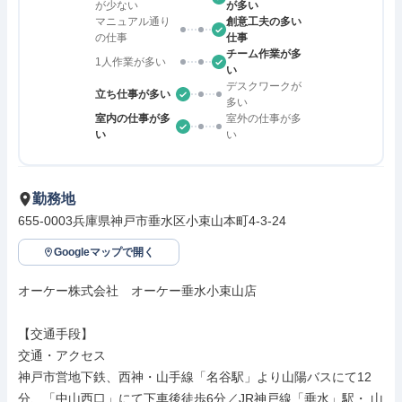
が少ない
が多い
マニュアル通り
創意工夫の多い
の仕事
仕事
チーム作業が多
1人作業が多い
い
デスクワークが
立ち仕事が多い
多い
室内の仕事が多
室外の仕事が多
い
い
勤務地
655-0003兵庫県神戸市垂水区小束山本町4-3-24
Googleマップで開く
オーケー株式会社　オーケー垂水小束山店

【交通手段】

交通・アクセス

神戸市営地下鉄、西神・山手線「名谷駅」より山陽バスにて12
分、「中山西口」にて下車後徒歩6分／JR神戸線「垂水」駅・ 山