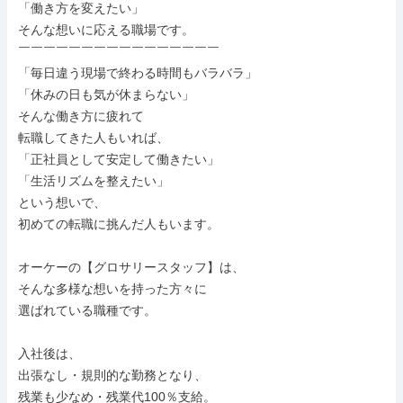
「働き方を変えたい」

そんな想いに応える職場です。

￣￣￣￣￣￣￣￣￣￣￣￣￣￣￣￣

「毎日違う現場で終わる時間もバラバラ」

「休みの日も気が休まらない」

そんな働き方に疲れて

転職してきた人もいれば、

「正社員として安定して働きたい」

「生活リズムを整えたい」

という想いで、

初めての転職に挑んだ人もいます。

オーケーの【グロサリースタッフ】は、

そんな多様な想いを持った方々に

選ばれている職種です。

入社後は、

出張なし・規則的な勤務となり、

残業も少なめ・残業代100％支給。
