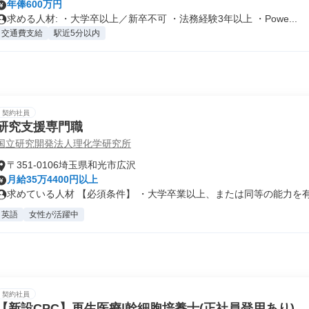
年俸600万円
求める人材: ・大学卒以上／新卒不可 ・法務経験3年以上 ・Powe...
交通費支給
駅近5分以内
契約社員
研究支援専門職
国立研究開発法人理化学研究所
〒351-0106埼玉県和光市広沢
月給35万4400円以上
求めている人材 【必須条件】 ・大学卒業以上、または同等の能力を有す
英語
女性が活躍中
契約社員
【新設CPC】再生医療|幹細胞培養士(正社員登用あり)