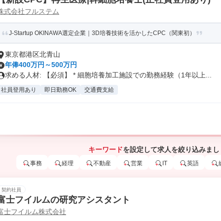
株式会社フルステム
J-Startup OKINAWA選定企業｜3D培養技術を活かしたCPC（関東初）
東京都港区北青山
年俸400万円～500万円
求める人材: 【必須】 * 細胞培養加工施設での勤務経験（1年以上...
社員登用あり
即日勤務OK
交通費支給
キーワード
を設定して求人を絞り込みまし
事務
経理
不動産
営業
IT
英語
契約社員
富士フイルムの研究アシスタント
富士フイルム株式会社