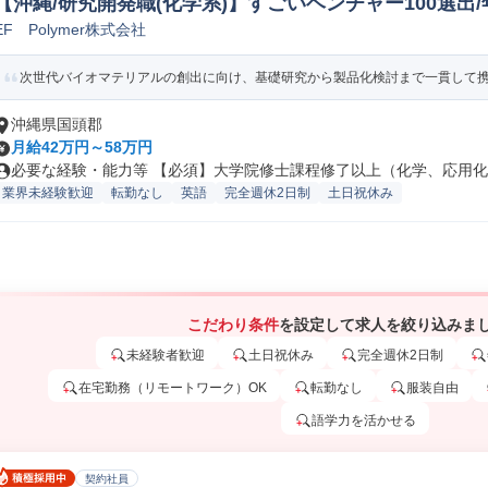
【沖縄/研究開発職(化学系)】すごいベンチャー100選出/年
EF Polymer株式会社
粧品研究開発
次世代バイオマテリアルの創出に向け、基礎研究から製品化検討まで一貫して携わ
沖縄県国頭郡
月給42万円～58万円
必要な経験・能力等 【必須】大学院修士課程修了以上（化学、応用化学
業界未経験歓迎
転勤なし
英語
完全週休2日制
土日祝休み
こだわり条件
を設定して求人を絞り込みま
未経験者歓迎
土日祝休み
完全週休2日制
在宅勤務（リモートワーク）OK
転勤なし
服装自由
語学力を活かせる
契約社員