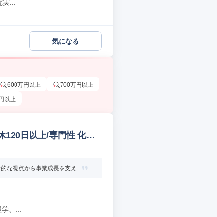
...
気になる
う
600万円以上
700万円以上
万円以上
120日以上/専門性 化学
な視点から事業成長を支え...
、...