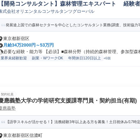
【開発コンサルタント】森林管理エキスパート 経験者募
株式会社オリエンタルコンサルタンツグローバル
ンサルタント
発展途上国での森林セクターを中心としたコンサルタント業務(調査、技術協力
東京都新宿区
月給34万2000円～53万円
必要な経験・能力等 【必須】■森林分野（持続的森林管理、参加型森林管
業界未経験歓迎
副業・WワークOK
年間休日120日以上
+6個
契約社員
慶應義塾大学の学術研究支援課専門員・契約担当(有期)
慶應義塾
【語学スキルが活かせる！】法務経験3年以上ある方を募集！土日祝休み/17時定時
東京都新宿区信濃町