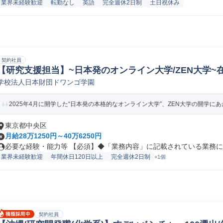
業界未経験歓迎
転勤なし
英語
完全週休2日制
土日祝休み
契約社員
【研究支援担当】~日本発のオンライン大学/ZEN大学~
学校法人日本財団ドワンゴ学園
務/大学事務/教務事務
2025年4月に開学した“日本発の本格的なオンライン大学”、ZEN大学の開学にあた
東京都中央区
月給28万1250円～40万6250円
必要な経験・能力等 【必須】◆「業務内容」に記載されている業務につ
業界未経験歓迎
年間休日120日以上
完全週休2日制
+1個
契約社員