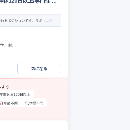
休120日以上/専門性 化
るポジションです。ラボ・...
、材...
気になる
しょう
年間休日120日以上
年齢不問
学歴不問