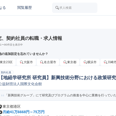
なる
閲覧履歴
求人検索
究、契約社員の転職・求人情報
1
〜
90
件目を表示中
地の追加設定を忘れていませんか？
東京23区
大阪市
名古屋市
東京都
横浜市
川崎
契約社員
【地経学研究所 研究員】新興技術分野における政策研究
公益財団法人国際文化会館
他学術研究
「新興技術グループ」にて研究及びプログラムの推進を中心に業務を行っていただ
東京都港区
月給41万6668円～75万円