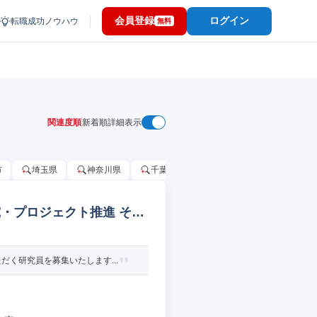
会員登録
ログイン
転職成功ノウハウ
無料
関連度順
新着順
詳細表示
市
埼玉県
神奈川県
千葉市
大阪府
千葉県
・プロジェクト推進 その
く研究員を募集いたします...