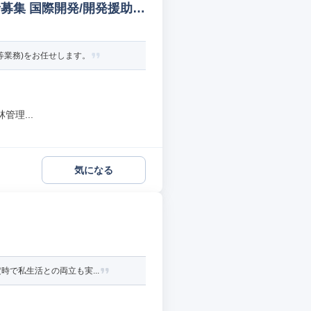
集 国際開発/開発援助コ
等業務)をお任せします。
理...
気になる
で私生活との両立も実...