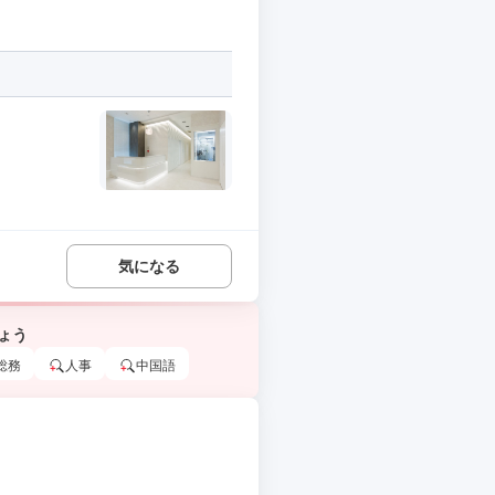
気になる
ょう
総務
人事
中国語