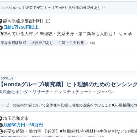
✨地元×大手企業で安定キャリア⭐正社員登用の可能性あり
静岡県榛原郡吉田町川尻
日給1万750円以上
求めている人材 ／ 未経験・文系出身・第二新卒も大歓迎！ ＼ ⭐ 学...
業界未経験歓迎
社員登用あり
主婦・主夫歓迎
+16個
契約社員
【Hondaグループ/研究職】ヒト理解のためのセンシン
株式会社ホンダ・リサーチ・インスティチュート・ジャパン
以下の技術領域において全体像を把握し研究の道筋をつけること■人-機械間のコミ
埼玉県和光市
月給30万円～69万円
必要な経験・能力等 【必須】■無機材料/有機材料/生体材料などの領域で