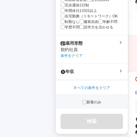
完全週休2日制
年間休日120日以上
在宅勤務（リモートワーク）OK
転勤なし
服装自由
年齢不問
学歴不問
語学力を活かせる
雇用形態
契約社員
条件をクリア
年収
すべての条件をクリア
新着のみ
検索