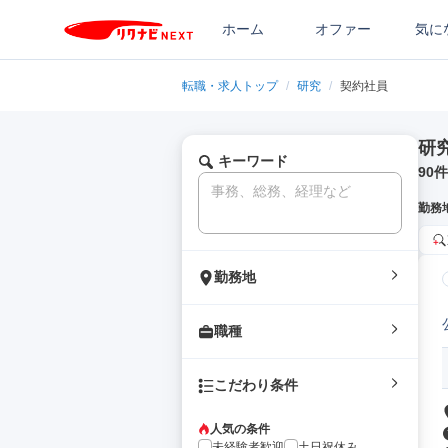
ホーム
オファー
気に
転職・求人トップ
/
研究
/
契約社員
研
キーワード
90
件
勤務
勤務地
職種
こだわり条件
人気の条件
未経験者歓迎
土日祝休み