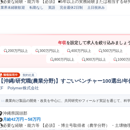
必要な経験・能力等 【必須】 ■5年以上の実務経験または相当する研究実
業界未経験歓迎
転勤なし
英語
完全週休2日制
土日祝休み
年収
を設定して求人を絞り込みましょ
200万円以上
300万円以上
400万円以上
500万円以上
800万円以上
900万円以上
1000
契約社員
【沖縄/研究職(農業分野)】すごいベンチャー100選出/年休
EF Polymer株式会社
製品開発
農業向け製品の開発・改良を中心に、共同研究やフィールド実証を通じて、科学的
沖縄県国頭郡
月給42万円～58万円
必要な経験・能力等 【必須】・博士号取得者（農学分野） ・土壌物理学