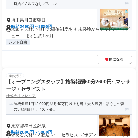
時給✅️ノルマなし✅スキル...
埼玉県川口市朝日
時給2490円～3990円
求める人材: ⭐️無料の研修制度あり 未経験からセラピストデビ
ュー！ まずは約1ヶ月...
シフト自由
気になる
業務委託
【オープニングスタッフ】施術報酬60分2600円~,マッサ
ージ・セラピスト
株式会社フレイア
待機保障1日12,000円◎月40万円以上も可！大人気店・ほぐしの森
の5店舗目セラピスト募...
東京都墨田区錦糸
時給2600円～3000円
求める人材: *＜歓迎＞* ・セラピスト(ボディ・ヘッド) ・リフ