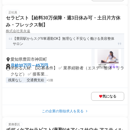
正社員
セラピスト【給料30万保障・週3日休み可・土日片方休
み・フレックス制】
株式会社美永遠
【豊田駅からスグ!!/車通勤OK】無理なく不安なく働ける美容整体
サロン
愛知県豊田市神田町
月給30万円～45万円
求める人材: 【応募条件】 ✅ 業界経験者（エステ・整体・リラ
クなど） ✅ 接客業...
残業なし
交通費支給
+1個
気になる
この企業の類似求人を見る
業務委託
ボディケアセラピスト(夜勤)/オアシスサウナ アスティル