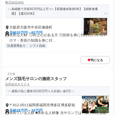
株式会社elvic
未経験で月収50万円以上可☆♪【長期連休取得OK】【経験者優
遇】【週3日OK】
大阪府大阪市中央区備後町
月給25万円～85万円
求める人材: ◎向上心がある方 ◎技術を身に付けたい方 ◎ア
ロマ・美容の知識を身に付...
社員登用あり
シフト自由
気になる
正社員
メンズ脱毛サロンの施術スタッフ
合同会社ＲＵＣＡ
成長の先に週休3日30万円☆入社祝い金5万
〒812-0011福岡県福岡市博多区博多駅前
月給28万円～34万円
求めている人材 ■求める人材像 当サロンでは、以下のご経験