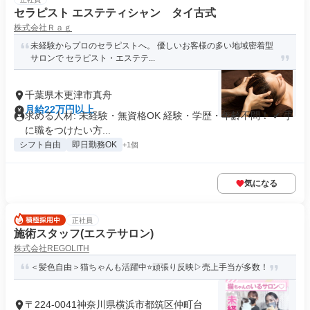
セラピスト エステティシャン タイ古式
株式会社Ｒａｇ
未経験からプロのセラピストへ。 優しいお客様の多い地域密着型
サロンで セラピスト・エステテ...
千葉県木更津市真舟
月給22万円以上
求める人材: 未経験・無資格OK 経験・学歴・年齢不問！ ✔ 手
に職をつけたい方...
シフト自由
即日勤務OK
+1個
気になる
正社員
施術スタッフ(エステサロン)
株式会社REGOLITH
＜髪色自由＞猫ちゃんも活躍中⭐頑張り反映▷売上手当が多数！
〒224-0041神奈川県横浜市都筑区仲町台