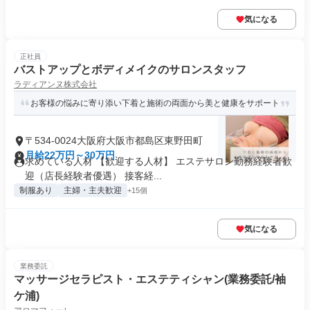
気になる
正社員
バストアップとボディメイクのサロンスタッフ
ラディアンヌ株式会社
お客様の悩みに寄り添い下着と施術の両面から美と健康をサポート
〒534-0024大阪府大阪市都島区東野田町
月給22万円～30万円
求めている人材 【歓迎する人材】 エステサロン勤務経験者歓
迎（店長経験者優遇） 接客経...
制服あり
主婦・主夫歓迎
+15個
気になる
業務委託
マッサージセラピスト・エステティシャン(業務委託/袖
ケ浦)