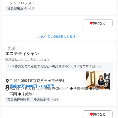
レクソロジスト ・...
社員登用あり
+1個
気になる
この企業の類似求人を見る
正社員
エステティシャン
株式会社ベルミーリレーション
研修充実で未経験でも安心✨有給取得率100％✨賞与年３回✨
〒192-0904東京都八王子市子安町
月給32万8480円～100万円
求めている人材 ＼✨ 未経験OK ✨／ ◆学歴不問 ◆経験スキル
不問 ◆未経験OK ...
業界未経験歓迎
歩合給あり
+31個
気になる