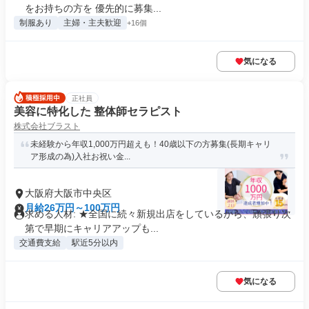
をお持ちの方を 優先的に募集...
制服あり
主婦・主夫歓迎
+16個
気になる
正社員
美容に特化した 整体師セラピスト
株式会社ブラスト
未経験から年収1,000万円超えも！40歳以下の方募集(長期キャリ
ア形成の為)入社お祝い金...
大阪府大阪市中央区
月給26万円～100万円
求める人材: ★全国に続々新規出店をしているから、頑張り次
第で早期にキャリアアップも...
交通費支給
駅近5分以内
気になる