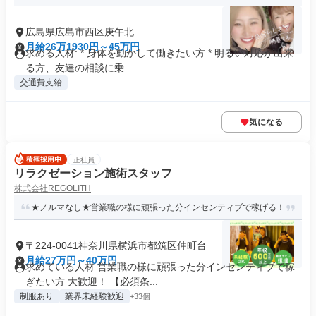
広島県広島市西区庚午北
月給26万1930円～45万円
求める人材: * 身体を動かして働きたい方 * 明るい対応が出来
る方、友達の相談に乗...
交通費支給
気になる
正社員
リラクゼーション施術スタッフ
株式会社REGOLITH
★ノルマなし★営業職の様に頑張った分インセンティブで稼げる！
〒224-0041神奈川県横浜市都筑区仲町台
月給27万円～40万円
求めている人材 営業職の様に頑張った分インセンティブで稼
ぎたい方 大歓迎！ 【必須条...
制服あり
業界未経験歓迎
+33個