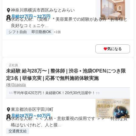
神奈川県横浜市西区みなとみらい
月給22万円～32万円
求める人材: 《資格》 * 美容業界での経験がある方 * お客様と
良好なコミュニケ...
シフト自由
即日勤務OK
+1個
気になる
正社員
未経験 給与28万〜 | 整体師 | 渋谷 • 池袋OPENにつき限
定3名 | 研修充実 | 応募で無料施術体験実施
(株)Scapula
平均年収420万円！未経験OK！20代30代活躍中！
東京都渋谷区宇田川町
月給28万円～60万円
求める人材: ＜＜ 人柄・意欲重視の採用です ＞＞ 「特別な資
格はないけれど、人と接...
交通費支給