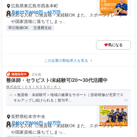
広島県東広島市西条本町
月給25万4000円～40万円
求める人材: ◎無資格・未経験OK また、スポーツトレーナー
や国家資格に落ちてしまっ...
即日勤務OK
交通費支給
気になる
この企業の類似求人を見る
正社員
整体師・セラピスト/未経験可/20〜30代活躍中
株式会社ＩＣＨＩＮＯＳＨＩＫＩ
＜無資格・未経験可＞地域の健康をサポート｜技術研修が充実でス
キルアップし続けられる｜賞与平...
長野県松本市中央
月給24万9000円～40万円
求める人材: ◎無資格・未経験OK また、スポーツトレーナー
や国家資格に落ちてしまっ...