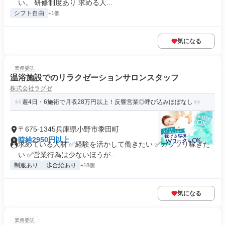
い。 研修制度あり 求める人...
シフト自由
+1個
気になる
業務委託
温浴施設でのリラクゼーションサロンスタッフ
株式会社ラグゼ
週4日・6施術で月収28万円以上！反響営業◎呼び込みほぼなし
〒675-1345兵庫県小野市黍田町
時給2950円以上
求めている人材 ✅経験を活かして働きたい ✅ガッツリ稼ぎた
い ✅営業行為は少ないほうが...
制服あり
歩合給あり
+18個
気になる
業務委託