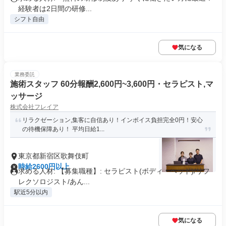
経験者は2日間の研修...
シフト自由
気になる
業務委託
施術スタッフ 60分報酬2,600円~3,600円・セラピスト,マ
ッサージ
株式会社フレイア
リラクゼーション,集客に自信あり！インボイス負担完全0円！安心
の待機保障あり！ 平均日給1...
東京都新宿区歌舞伎町
時給2600円以上
求める人材: 【募集職種】: セラピスト(ボディ・ヘッド)/リフ
レクソロジスト/あん...
駅近5分以内
気になる