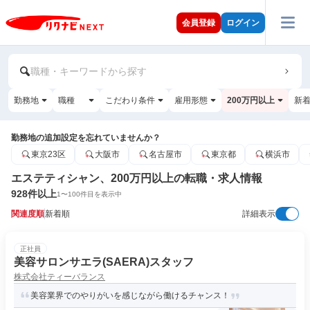
会員登録
ログイン
職種・キーワードから探す
勤務地
職種
こだわり条件
雇用形態
200万円以上
新
勤務地の追加設定を忘れていませんか？
東京23区
大阪市
名古屋市
東京都
横浜市
エステティシャン、200万円以上の転職・求人情報
928
件以上
1
〜
100
件目を表示中
関連度順
新着順
詳細表示
正社員
美容サロンサエラ(SAERA)スタッフ
株式会社ティーバランス
美容業界でのやりがいを感じながら働けるチャンス！