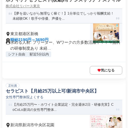
株式会社リバース東京
【夢を追いながら無理なく稼ぐ！】1分単位でしっかり報酬支給！
未経験OK！歌手や俳優、声優を...
東京都港区新橋
時給2190円～3690円
求める人材: フリーター、Wワークの方多数活躍中！！ ⭐️無料
の研修制度あり 未経...
シフト自由
駅近5分以内
気になる
正社員
セラピスト【月給25万以上可/新潟市中央区】
女性専門整体院よくする
【月給25万円〜・ホワイト企業認定・完全週休2日・研修充実】C
oCoLo新潟の女性専門整体...
新潟県新潟市中央区花園