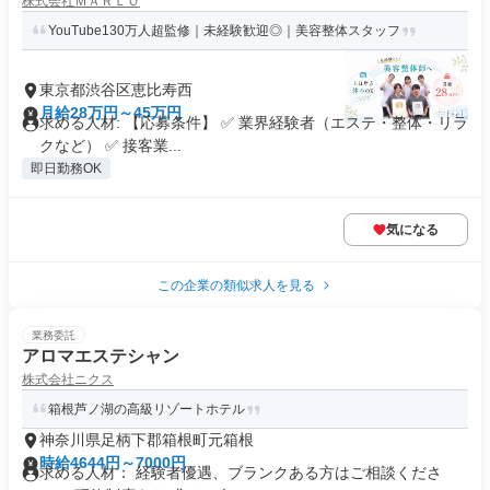
株式会社ＭＡＲＬＯ
YouTube130万人超監修｜未経験歓迎◎｜美容整体スタッフ
東京都渋谷区恵比寿西
月給28万円～45万円
求める人材: 【応募条件】 ✅ 業界経験者（エステ・整体・リラ
クなど） ✅ 接客業...
即日勤務OK
気になる
この企業の類似求人を見る
業務委託
アロマエステシャン
株式会社ニクス
箱根芦ノ湖の高級リゾートホテル
神奈川県足柄下郡箱根町元箱根
時給4644円～7000円
求める人材： 経験者優遇、ブランクある方はご相談くださ