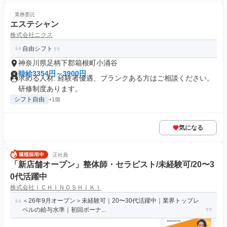
業務委託
エステシャン
株式会社ニクス
自由シフト
神奈川県足柄下郡箱根町小涌谷
時給3354円～3900円
求める人材: 経験者優遇、ブランクある方はご相談ください。
研修制度あります。
シフト自由
+1個
気になる
正社員
「新店舗オープン」整体師・セラピスト/未経験可/20〜3
0代活躍中
株式会社ＩＣＨＩＮＯＳＨＩＫＩ
＜26年9月オープン＞未経験可｜20〜30代活躍中｜業界トップレ
ベルの給与水準｜初回ボーナ...