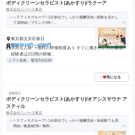
ボディクリーンセラピスト(あかすり)/ラクーア
株式会社リバース東京
✨️ラフィネグループ✨1分単位でしっかり報酬支給️✅経験を活かし
て高時給✅ブランクOK✅️...
東京都文京区春日
時給3510円～4290円
求める人材: ⭐️無料の研修制度あり すぐに働きたい方に最適！
経験者は2日間の研修...
シフト自由
駅近5分以内
気になる
業務委託
ボディクリーンセラピスト(あかすり)/オアシスサウナ ア
スティル
株式会社リバース東京
✨️ラフィネグループ✨1分単位でしっかり報酬支給️✅未経験でも高
時給✅️無資格OK✅️無料...