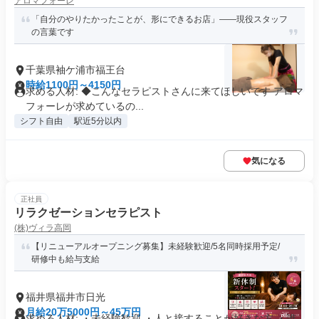
アロマフォーレ
「自分のやりたかったことが、形にできるお店」——現役スタッフ
の言葉です
千葉県袖ケ浦市福王台
時給1100円～4150円
求める人材: ◆こんなセラピストさんに来てほしいです アロマ
フォーレが求めているの...
シフト自由
駅近5分以内
気になる
正社員
リラクゼーションセラピスト
(株)ヴィラ高岡
【リニューアルオープニング募集】未経験歓迎/5名同時採用予定/
研修中も給与支給
福井県福井市日光
月給20万5000円～45万円
求める人材: ・未経験歓迎 ・人と接することが好きな方 ・誰