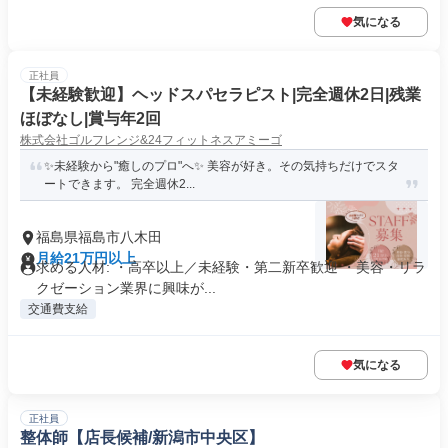
気になる
正社員
【未経験歓迎】ヘッドスパセラピスト|完全週休2日|残業
ほぼなし|賞与年2回
株式会社ゴルフレンジ&24フィットネスアミーゴ
✨未経験から"癒しのプロ"へ✨ 美容が好き。その気持ちだけでスタ
ートできます。 完全週休2...
福島県福島市八木田
月給21万円以上
求める人材: ・高卒以上／未経験・第二新卒歓迎 ・美容・リラ
クゼーション業界に興味が...
交通費支給
気になる
正社員
整体師【店長候補/新潟市中央区】