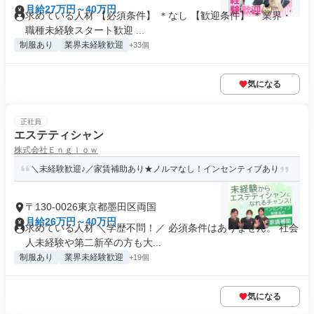
月給27万円～40万円
求めている人材 【必須条件】 ＊なし 【歓迎条件】 ＊業界・
職種未経験スタート歓迎 ...
制服あり
業界未経験歓迎
+33個
気になる
正社員
エステティシャン
株式会社Ｅｎｇｌｏｗ
＼未経験歓迎♪／家賃補助あり★ノルマなし！インセンティブあり
〒130-0026東京都墨田区両国
月給26万円～40万円
求めている人材 ＼学歴不問！／ 必須条件はありません。 社会
人未経験や第二新卒の方も大...
制服あり
業界未経験歓迎
+19個
気になる