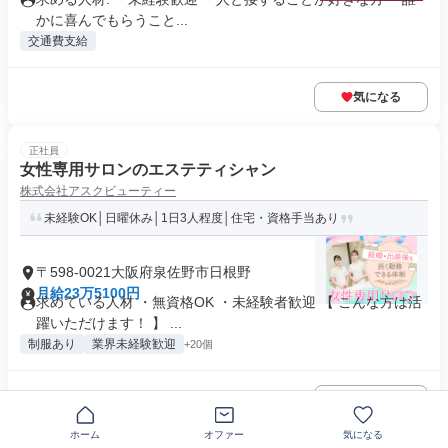
かに喜んでもらうこと...
交通費支給
気になる
正社員
女性専用サロンのエステティシャン
株式会社アスクビューティー
未経験OK│日曜休み│1日3人程度│住宅・資格手当あり
〒598-0021大阪府泉佐野市日根野
月給23万5100円
求めている人材 ・無資格OK ・未経験者歓迎 【 こんな方は活
躍いただけます！ 】 ...
制服あり
業界未経験歓迎
+20個
気になる
ホーム
オファー
気になる