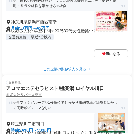
✨月給30万✨未経験歓迎・サロン経験者優遇✨エステ・痩身・脱
毛・リラク経験を活かせる✨社会...
神奈川県横浜市西区南幸
月給30万円～45万円
求める人材: 学歴不問✨20代30代女性活躍中✨ -----------------...
交通費支給
駅近5分以内
気になる
この企業の類似求人を見る
業務委託
アロマエステセラピスト/極楽湯 ロイヤル川口
株式会社リバース東京
✨️ラフィネグループ✨1分単位でしっかり報酬支給️✅経験を活かし
て高時給✅️ノルマなし✅️...
埼玉県川口市朝日
時給2490円～3990円
求める人材: ⭐️無料の研修制度あり すぐに働きたい方に最適！