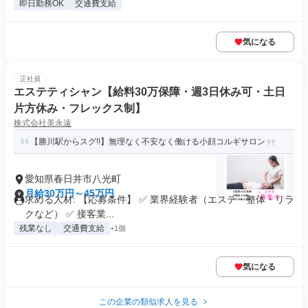
即日勤務OK
交通費支給
気になる
正社員
エステティシャン【給料30万保障・週3日休み可・土日
片方休み・フレックス制】
株式会社美永遠
【勝川駅からスグ!!】無理なく不安なく働ける小顔コルギサロン
愛知県春日井市八光町
月給30万円～45万円
求める人材: 【応募条件】 ✅ 業界経験者（エステ・整体・リラ
クなど） ✅ 接客業...
残業なし
交通費支給
+1個
気になる
この企業の類似求人を見る