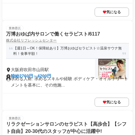
気になる
業務委託
万博おゆば内サロンで働くセラピスト/6117
株式会社リフレッシュセンター
【週1日～OK！保障給あり】万博おゆばセラピスト☆温泉サウナ無
料！食事半額！
大阪府吹田市山田駅
時給2760円～4200円
求める人材: 求めるスキルや経験 ボディケア・オイルトリート
メントを基本に、その他施...
気になる
業務委託
リラクゼーションサロンのセラピスト【高歩合】【シフ
ト自由】20-30代のスタッフが中心に活躍中!