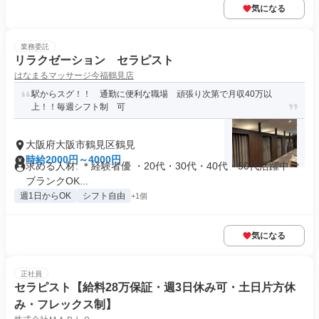
気になる
業務委託
リラクゼーション セラピスト
はなまるマッサージ今福鶴見店
駅からスグ！！ 通勤に便利な職場 頑張り次第で月収40万以
上！！毎週シフト制 可
大阪府大阪市鶴見区鶴見
時給2000円～4000円
求める人材: ＊経験者優 ・20代・30代・40代・50代活躍中 ＊
ブランクOK...
週1日からOK
シフト自由
+1個
気になる
正社員
セラピスト【給料28万保証・週3日休み可・土日片方休
み・フレックス制】