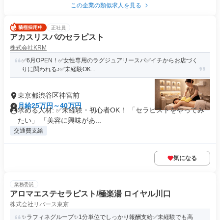
この企業の類似求人を見る
正社員
アカスリスパのセラピスト
株式会社KRM
✅6月OPEN！✅女性専用のラグジュアリースパ✅イチからお店づく
りに関われる♪✅未経験OK...
東京都渋谷区神宮前
月給25万円～40万円
求める人材: ✅未経験・初心者OK！ 「セラピストをやってみ
たい」 「美容に興味があ...
交通費支給
気になる
業務委託
アロマエステセラピスト/極楽湯 ロイヤル川口
株式会社リバース東京
✨️ラフィネグループ✨1分単位でしっかり報酬支給️✅未経験でも高