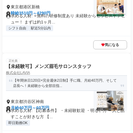
東京都港区新橋
時給3510円～4290円
求める人材: ⭐️無料の研修制度あり 未経験からセラピストデビ
ュー！ まずは約1ヶ月...
シフト自由
駅近5分以内
気になる
正社員
【未経験可】メンズ眉毛サロンスタッフ
株式会社LAVIA
【年間休日120日×完全週休2日制】手に職、月給40万円、そして
店長へ！未経験から全部目指...
東京都渋谷区神南
月給40万円～60万円
求める人材: 【応募条件】 ・未経験歓迎 ・明るい方 ・人と話
すことが好きな方 【...
即日勤務OK