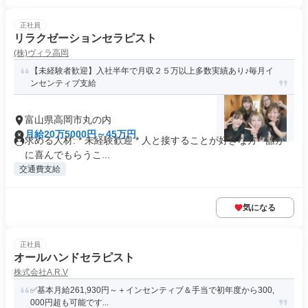
正社員
リラクゼーションセラピスト
(株)ヴィラ高岡
【未経験者歓迎】入社半年で月収２５万以上多数実績あり♪毎月イ
ンセンティブ支給
富山県高岡市丸の内
月給20万5000円～45万円
求める人材: * 未経験歓迎 * 人と接することが好きな方 * 誰か
に喜んでもらうこ...
交通費支給
気になる
正社員
オールハンドセラピスト
株式会社A.R.V
✅基本月給261,930円～＋インセンティブ＆手当で初年度から300,
000円超も可能です...