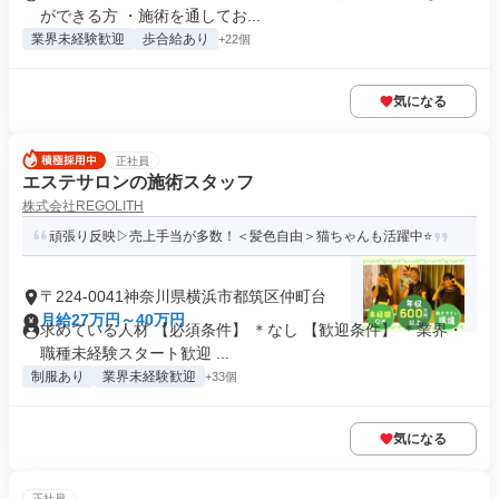
ができる方 ・施術を通してお...
業界未経験歓迎
歩合給あり
+22個
気になる
正社員
エステサロンの施術スタッフ
株式会社REGOLITH
頑張り反映▷売上手当が多数！＜髪色自由＞猫ちゃんも活躍中⭐
〒224-0041神奈川県横浜市都筑区仲町台
月給27万円～40万円
求めている人材 【必須条件】 ＊なし 【歓迎条件】 ＊業界・
職種未経験スタート歓迎 ...
制服あり
業界未経験歓迎
+33個
気になる
正社員