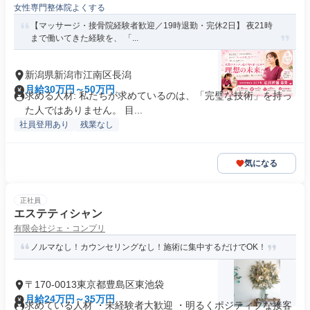
女性専門整体院よくする
【マッサージ・接骨院経験者歓迎／19時退勤・完休2日】 夜21時
まで働いてきた経験を、 「...
新潟県新潟市江南区長潟
月給30万円～50万円
求める人材: 私たちが求めているのは、「完璧な技術」を持っ
た人ではありません。 目...
社員登用あり
残業なし
気になる
正社員
エステティシャン
有限会社ジェ・コンプリ
ノルマなし！カウンセリングなし！施術に集中するだけでOK！
〒170-0013東京都豊島区東池袋
月給24万円～35万円
求めている人材 ・未経験者大歓迎 ・明るくポジティブな接客