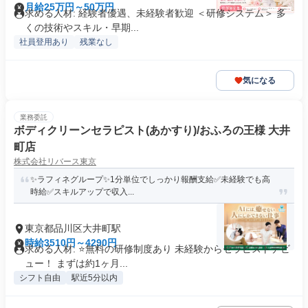
月給25万円～50万円
求める人材: 経験者優遇、未経験者歓迎 ＜研修システム＞ 多
くの技術やスキル・早期...
社員登用あり
残業なし
気になる
業務委託
ボディクリーンセラピスト(あかすり)/おふろの王様 大井
町店
株式会社リバース東京
✨️ラフィネグループ✨1分単位でしっかり報酬支給️✅未経験でも高
時給✅️スキルアップで収入...
東京都品川区大井町駅
時給3510円～4290円
求める人材: ⭐️無料の研修制度あり 未経験からセラピストデビ
ュー！ まずは約1ヶ月...
シフト自由
駅近5分以内