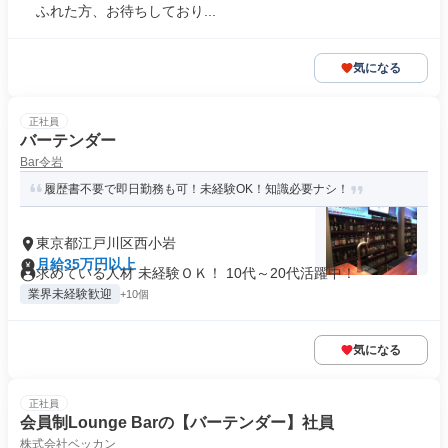
ふれた方、お待ちしており...
気になる
正社員
バーテンダー
Bar令岩
履歴書不要で即日勤務も可！未経験OK！知識必要ナシ！
東京都江戸川区西小岩
月給35万円以上
求めている人材 未経験ＯＫ！ 10代～20代活躍中！
業界未経験歓迎
+10個
気になる
正社員
会員制Lounge Barの【バーテンダー】社員
株式会社ベッカン