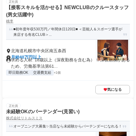
正社員
【接客スキルを活かせる】NEWCLUBのクルースタッフ
(男女活躍中)
桃李
■初年度年収530万円／年間休日120日■ ＜芸能人＆スポーツ選手が
来店する有名CLUB＞...
北海道札幌市中央区南五条西
月給40万円以上
求める人材: 18歳以上（深夜勤務を含む為） ※深夜勤務がある
ため、労働基準法第61...
即日勤務OK
交通費支給
+1個
気になる
正社員
未経験OKのバーテンダー(見習い)
株式会社リトルスミス
オープニング大募集✨当店なら未経験からバーテンダーになれる！