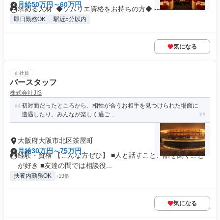
月給50万円～60万円
求める人材: ◆ソムリエ資格をお持ちの方◆ -------------------...
即日勤務OK
駅近5分以内
気になる
正社員
バースタッフ
株式会社JIS
初対面だったところから、相性が合うお相手を見つけられた場面に
遭遇したり。みんなが楽しく過ご...
大阪府大阪市北区茶屋町
月給30万円～75万円
経験・資格 【こんな方ぜひ】 ■人と話すこと、話を聞くこと
が好き ■友達の間では相談役...
扶養内勤務OK
+19個
気になる