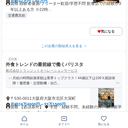
月給32万円～45万円
資格 経験者優遇/フリーター歓迎/学歴不問 飲食店での経験が3
年以上ある方 ※22時...
交通費支給
気になる
この企業の類似求人を見る
正社員
外食トレンドの最前線で働くバリスタ
株式会社トランジットオペレーションサービス
月給の時間給換算額は業界トップクラス！44歳以下は100％面談保
障！履歴書・志望動機・自己...
〒530-0011大阪府大阪市北区大深町
月給24万4000円～33万1500円
資格 【必須条件】 ◆ 学歴・経験不問。未経験の方、第二新卒
の方も歓迎！ 【歓迎条件...
制服あり
業界未経験歓迎
+29個
ホーム
オファー
気になる