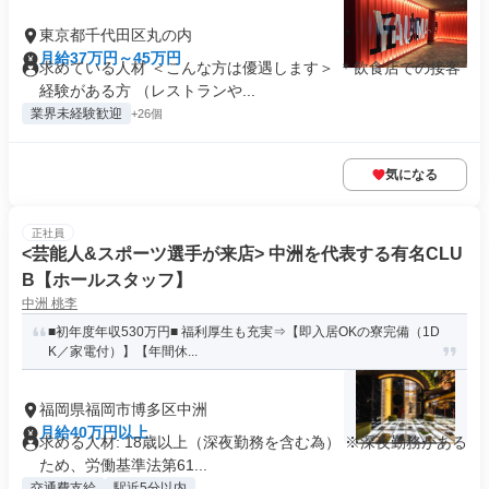
東京都千代田区丸の内
月給37万円～45万円
求めている人材 ＜こんな方は優遇します＞ ＊飲食店での接客
経験がある方 （レストランや...
業界未経験歓迎
+26個
気になる
正社員
<芸能人&スポーツ選手が来店> 中洲を代表する有名CLU
B【ホールスタッフ】
中洲 桃李
■初年度年収530万円■ 福利厚生も充実⇒【即入居OKの寮完備（1D
K／家電付）】【年間休...
福岡県福岡市博多区中洲
月給40万円以上
求める人材: 18歳以上（深夜勤務を含む為） ※深夜勤務がある
ため、労働基準法第61...
交通費支給
駅近5分以内