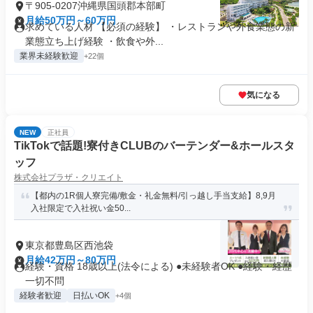
〒905-0207沖縄県国頭郡本部町
月給50万円～60万円
求めている人材 【必須の経験】 ・レストランや外食業態の新
業態立ち上げ経験 ・飲食や外...
業界未経験歓迎
+22個
気になる
NEW
正社員
TikTokで話題!寮付きCLUBのバーテンダー&ホールスタ
ッフ
株式会社プラザ・クリエイト
【都内の1R個人寮完備/敷金・礼金無料/引っ越し手当支給】8,9月
入社限定で入社祝い金50...
東京都豊島区西池袋
月給42万円～80万円
経験・資格 18歳以上(法令による) ●未経験者OK ●経験・経歴
一切不問
経験者歓迎
日払いOK
+4個