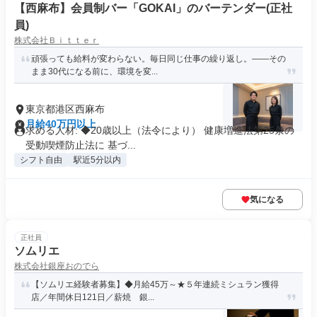
【西麻布】会員制バー「GOKAI」のバーテンダー(正社
員)
株式会社Ｂｉｔｔｅｒ
頑張っても給料が変わらない。毎日同じ仕事の繰り返し。——その
まま30代になる前に、環境を変...
東京都港区西麻布
月給40万円以上
求める人材: ◆20歳以上（法令により） 健康増進法第25条の
受動喫煙防止法に 基づ...
シフト自由
駅近5分以内
気になる
正社員
ソムリエ
株式会社銀座おのでら
【ソムリエ経験者募集】◆月給45万～★５年連続ミシュラン獲得
店／年間休日121日／薪焼 銀...