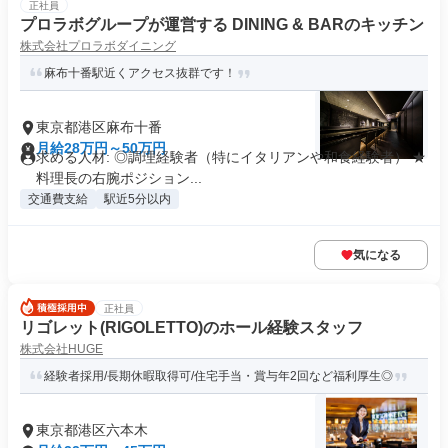
正社員
プロラボグループが運営する DINING & BARのキッチン
株式会社プロラボダイニング
麻布十番駅近くアクセス抜群です！
東京都港区麻布十番
月給28万円～50万円
求める人材: ◎調理経験者（特にイタリアンや和食経験者） ★
料理長の右腕ポジション...
交通費支給
駅近5分以内
気になる
正社員
リゴレット(RIGOLETTO)のホール経験スタッフ
株式会社HUGE
経験者採用/長期休暇取得可/住宅手当・賞与年2回など福利厚生◎
東京都港区六本木