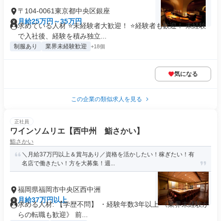
〒104-0061東京都中央区銀座
月給25万円～35万円
求めている人材 ⭐未経験者大歓迎！ ⭐経験者も歓迎！ 未経験
で入社後、経験を積み独立...
制服あり
業界未経験歓迎
+18個
気になる
この企業の類似求人を見る
正社員
ワインソムリエ【西中州 鮨さかい】
鮨さかい
＼月給37万円以上＆賞与あり／資格を活かしたい！稼ぎたい！有
名店で働きたい！方を大募集！週...
福岡県福岡市中央区西中洲
月給37万円以上
求める人材: 【学歴不問】 ・経験年数3年以上 《業界未経験か
らの転職も歓迎》 前...