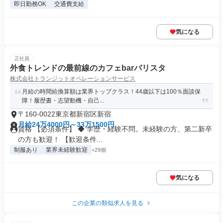
即日勤務OK
交通費支給
気になる
正社員
外食トレンドの最前線のカフェbarバリスタ
株式会社トランジットオペレーションサービス
月給の時間給換算額は業界トップクラス！44歳以下は100％面談保
障！履歴書・志望動機・自己...
〒160-0022東京都新宿区新宿
月給24万4000円～33万1500円
資格 【必須条件】 ◆ 学歴・経験不問。未経験の方、第二新卒
の方も歓迎！ 【歓迎条件...
制服あり
業界未経験歓迎
+29個
気になる
この企業の類似求人を見る