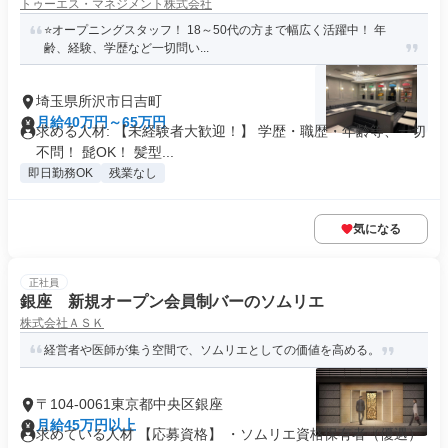
トゥーエス・マネジメント株式会社
⭐オープニングスタッフ！ 18～50代の方まで幅広く活躍中！ 年
齢、経験、学歴など一切問い...
埼玉県所沢市日吉町
月給40万円～65万円
求める人材: 【未経験者大歓迎！】 学歴・職歴・年齢等、一切
不問！ 髭OK！ 髪型...
即日勤務OK
残業なし
気になる
正社員
銀座 新規オープン会員制バーのソムリエ
株式会社ＡＳＫ
経営者や医師が集う空間で、ソムリエとしての価値を高める。
〒104-0061東京都中央区銀座
月給45万円以上
求めている人材 【応募資格】 ・ソムリエ資格保有者（優遇）