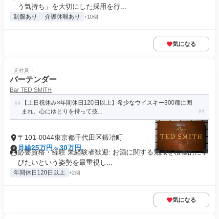
う気持ち」を大切にした採用を行...
制服あり
介護休暇あり
+10個
気になる
正社員
バーテンダー
Bar TED SMITH
【土日祝休み×年間休日120日以上】希少なウイスキー300種に囲
まれ、心にゆとりを持って技...
〒101-0044東京都千代田区鍛冶町
月給25万円～30万円
必要資格・経験 未経験者歓迎: お酒に関する知識を積極的に学
びたいという姿勢を最重視し...
年間休日120日以上
+2個
気になる