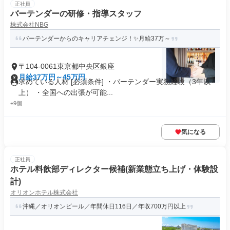
正社員
バーテンダーの研修・指導スタッフ
株式会社NBG
バーテンダーからのキャリアチェンジ！✨月給37万～
〒104-0061東京都中央区銀座
月給37万円～45万円
求めている人材 [必須条件] ・バーテンダー実務経験（3年以
上） ・全国への出張が可能...
+9個
気になる
正社員
ホテル料飲部ディレクター候補(新業態立ち上げ・体験設
計)
オリオンホテル株式会社
沖縄／オリオンビール／年間休日116日／年収700万円以上