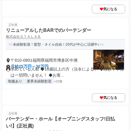
気になる
正社員
リニューアルしたBARでのバーテンダー
株式会社ＳＴＡＬＡＢ
未経験歓迎！髪型・ネイル自由！20代が中心に活躍中♪
〒810-0801福岡県福岡市博多区中洲
月給25万円～30万円
求めている人材 ◆18歳以上の方（法令による） ◆経験や学歴
は一切問いません！ ◆お客...
制服あり
業界未経験歓迎
+22個
気になる
正社員
バーテンダー・ホール【オープニングスタッフ!日払
い!】(正社員)