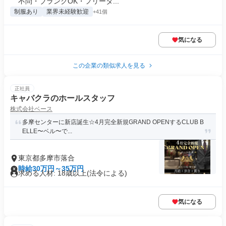
不問・ブランクOK・フリータ...
制服あり
業界未経験歓迎
+41個
気になる
この企業の類似求人を見る
正社員
キャバクラのホールスタッフ
株式会社ベース
多摩センターに新店誕生☆4月完全新規GRAND OPENするCLUB B
ELLE〜ベル〜で...
東京都多摩市落合
時給30万円～35万円
求める人材: 18歳以上(法令による)
気になる