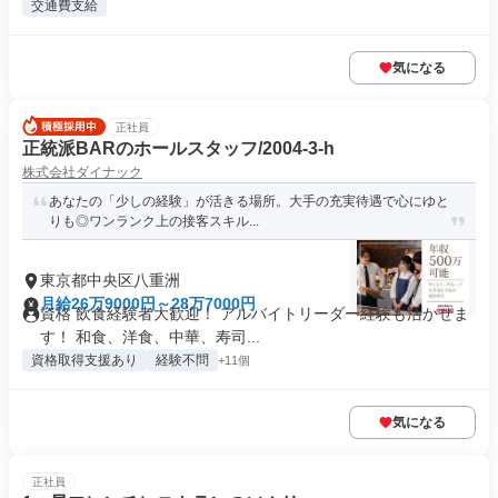
交通費支給
気になる
正社員
正統派BARのホールスタッフ/2004-3-h
株式会社ダイナック
あなたの「少しの経験」が活きる場所。大手の充実待遇で心にゆと
りも◎ワンランク上の接客スキル...
東京都中央区八重洲
月給26万9000円～28万7000円
資格 飲食経験者大歓迎！ アルバイトリーダー経験も活かせま
す！ 和食、洋食、中華、寿司...
資格取得支援あり
経験不問
+11個
気になる
正社員