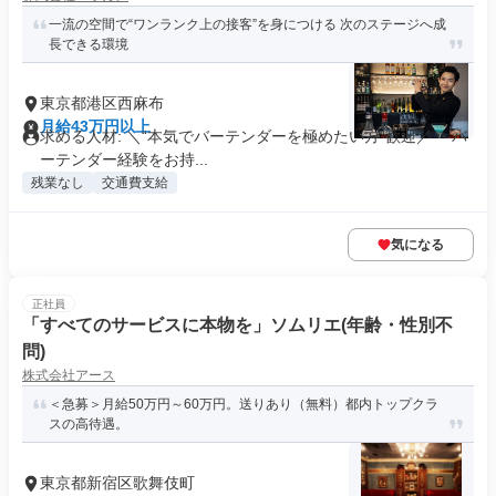
一流の空間で“ワンランク上の接客”を身につける 次のステージへ成
長できる環境
東京都港区西麻布
月給43万円以上
求める人材: ＼“本気でバーテンダーを極めたい方”歓迎／ ・バ
ーテンダー経験をお持...
残業なし
交通費支給
気になる
正社員
「すべてのサービスに本物を」ソムリエ(年齢・性別不
問)
株式会社アース
＜急募＞月給50万円～60万円。送りあり（無料）都内トップクラ
スの高待遇。
東京都新宿区歌舞伎町