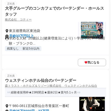
正社員
大手グループのコンカフェでのバーテンダー・ホールス
タッフ
株式会社 コティー
東京都豊島区東池袋
月給33万円以上
求める人材: 20歳以上(健康増進法により) ✨学歴不問！ ✨未経
験・ブランクO...
残業なし
駅近5分以内
気になる
正社員
ウェスティンホテル仙台のバーテンダー
森トラスト・ホテルズ＆リゾーツ株式会社 ウェスティンホテル仙台
経験者採用枠★23時閉店★週休2日★賞与5.1ヶ月
〒980-0811宮城県仙台市青葉区一番町