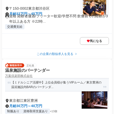
〒150-0002東京都渋谷区
月給32万円～45万円
資格 経験者優遇/フリーター歓迎/学歴不問 飲食店での経験が3
年以上ある方 ※22時...
交通費支給
気になる
この企業の類似求人を見る
正社員
温泉施設のバーテンダー
万葉倶楽部株式会社
【ミドルシニア活躍中】上位会員様が集うVIPルーム／東京豊洲の
温浴施設内BARのバーテンダ...
東京都江東区豊洲
月給30万円～40万円
制服あり
資格取得支援あり
+13個