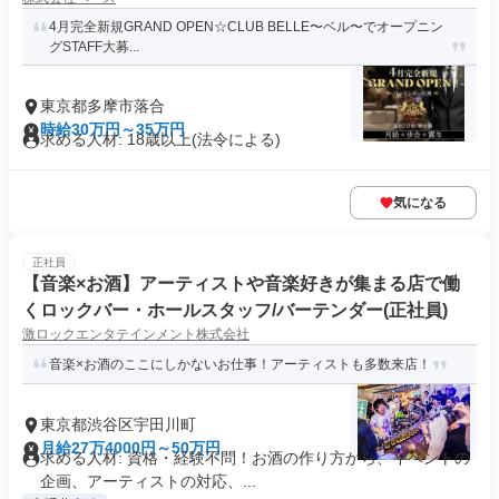
4月完全新規GRAND OPEN☆CLUB BELLE〜ベル〜でオープニン
グSTAFF大募...
東京都多摩市落合
時給30万円～35万円
求める人材: 18歳以上(法令による)
気になる
正社員
【音楽×お酒】アーティストや音楽好きが集まる店で働
くロックバー・ホールスタッフ/バーテンダー(正社員)
激ロックエンタテインメント株式会社
音楽×お酒のここにしかないお仕事！アーティストも多数来店！
東京都渋谷区宇田川町
月給27万4000円～50万円
求める人材: 資格・経験不問！お酒の作り方から、イベントの
企画、アーティストの対応、...