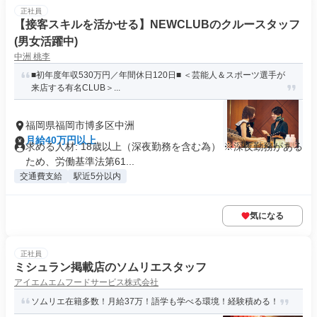
正社員
【接客スキルを活かせる】NEWCLUBのクルースタッフ
(男女活躍中)
中洲 桃李
■初年度年収530万円／年間休日120日■ ＜芸能人＆スポーツ選手が
来店する有名CLUB＞...
福岡県福岡市博多区中洲
月給40万円以上
求める人材: 18歳以上（深夜勤務を含む為） ※深夜勤務がある
ため、労働基準法第61...
交通費支給
駅近5分以内
気になる
正社員
ミシュラン掲載店のソムリエスタッフ
アイエムエムフードサービス株式会社
ソムリエ在籍多数！月給37万！語学も学べる環境！経験積める！