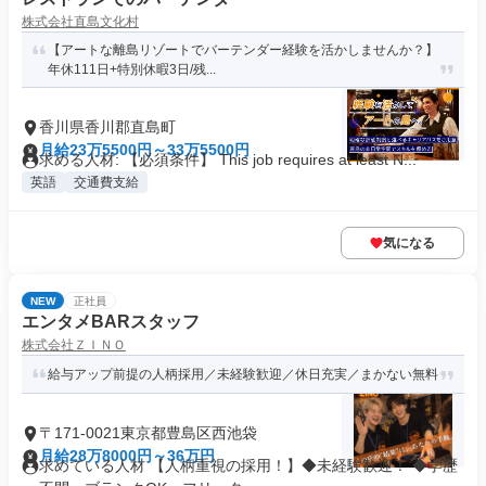
株式会社直島文化村
【アートな離島リゾートでバーテンダー経験を活かしませんか？】
年休111日+特別休暇3日/残...
香川県香川郡直島町
月給23万5500円～33万5500円
求める人材: 【必須条件】 This job requires at least N...
英語
交通費支給
気になる
NEW
正社員
エンタメBARスタッフ
株式会社ＺＩＮＯ
給与アップ前提の人柄採用／未経験歓迎／休日充実／まかない無料
〒171-0021東京都豊島区西池袋
月給28万8000円～36万円
求めている人材 【人柄重視の採用！】◆未経験歓迎！ ◆学歴