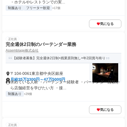
・ホテルやレストランでの実...
制服あり
フリーター歓迎
+17個
気になる
正社員
完全週休2日制のバーテンダー業務
Assemblage株式会社
【経験者募集】完全週休2日制×残業原則無し×年2回賞与有り
〒104-0061東京都中央区銀座
月給35万3300円～47万5000円
求めている人材 ・バーテンダー経験者 ・バーテンダー経験か
ら店舗経営を学びたい方 ・接...
制服あり
+29個
気になる
正社員