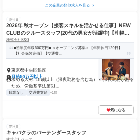
この企業の類似求人を見る
正社員
2026年 秋オープン【接客スキルを活かせる仕事】NEW
CLUBのクルースタッフ(20代の男女が活躍中)【札幌を
株式会社B&G
代表する大手グループが東京エリアに初上陸】
■初年度年収600万円■ ＜オープニング募集＞【年間休日120日】
【社会保険完備】【交通費...
東京都中央区銀座
月給50万円以上
求める人材: 18歳以上（深夜勤務を含む為） ※深夜勤務がある
ため、労働基準法第61...
残業なし
交通費支給
+1個
気になる
正社員
キャバクラのバーテンダースタッフ
株式会社ベース