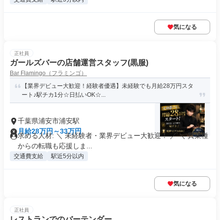
気になる
正社員
ガールズバーの店舗運営スタッフ(黒服)
Bar Flamingo（フラミンゴ）
【業界デビュー大歓迎！経験者優遇】未経験でも月給28万円スタ
ート♪駅チカ1分☆日払いOK☆...
千葉県浦安市浦安駅
月給28万円～33万円
求める人材: ＼ 未経験者・業界デビュー大歓迎！ ／ ＼ 異業種
からの転職も応援しま...
交通費支給
駅近5分以内
気になる
正社員
レストランでのバーテンダー