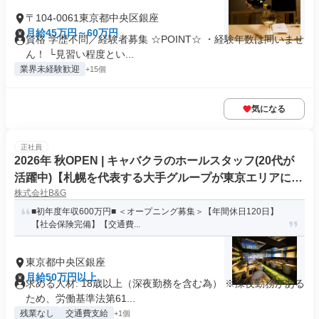
〒104-0061東京都中央区銀座
月給45万円～60万円
資格 学歴不問／経験者募集 ☆POINT☆ ・経験年数は問いませ
ん！ └見習い程度とい...
業界未経験歓迎
+15個
気になる
正社員
2026年 秋OPEN | キャバクラのホールスタッフ(20代が
活躍中)【札幌を代表する大手グループが東京エリアに初
株式会社B&G
上陸】
■初年度年収600万円■ ＜オープニング募集＞【年間休日120日】
【社会保険完備】【交通費...
東京都中央区銀座
月給50万円以上
求める人材: 18歳以上（深夜勤務を含む為） ※深夜勤務がある
ため、労働基準法第61...
残業なし
交通費支給
+1個