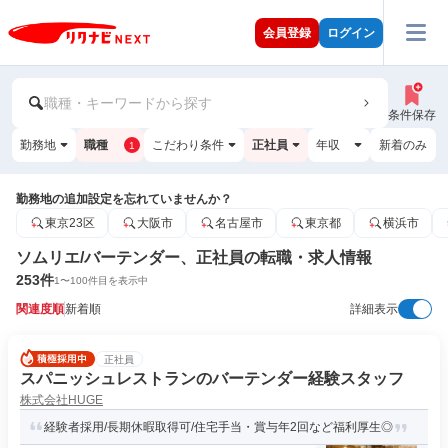
会員登録
ログイン
職種・キーワードから探す
条件保存
勤務地
職種
こだわり条件
正社員
年収
新着のみ
1
勤務地の追加設定を忘れていませんか？
東京23区
大阪市
名古屋市
東京都
横浜市
ソムリエ/バーテンダー、正社員の転職・求人情報
253
件
1
〜
100
件目を表示中
関連度順
新着順
詳細表示
正社員
スパニッシュレストランのバーテンダー経験スタッフ
株式会社HUGE
経験者採用/長期休暇取得可/住宅手当・賞与年2回など福利厚生◎