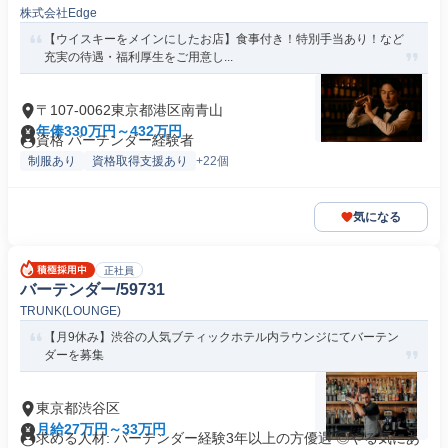
株式会社Edge
【ウイスキーをメインにしたお店】食事付き！特別手当あり！など
充実の待遇・福利厚生をご用意し...
〒107-0062東京都港区南青山
年俸330万円～432万円
資格 バーテンダー経験者
制服あり
資格取得支援あり
+22個
気になる
正社員
バーテンダー/59731
TRUNK(LOUNGE)
【月9休み】渋谷の人気ブティックホテル内ラウンジにてバーテン
ダーを募集
東京都渋谷区
月給27万円～33万円
求める人材: バーテンダー経験3年以上の方優遇 ◎やる気にあ