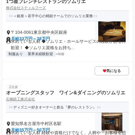
1つ星フレンチレストランのソムリエ
株式会社スティルフーズ
＜銀座＞若手中心の精鋭チームでのソムリエ業務
〒104-0061東京都中央区銀座
月給33万円～38万円
求めている人材 ◆ソムリエ・ホールサービスの経験がある方
歓迎！ ◆ソムリエ資格をお持ち...
制服あり
業界未経験歓迎
+36個
気になる
正社員
オープニングスタッフ ワイン&ダイニングのソムリエ
石橋鉄工株式会社
ディズニー好きオーナーと創る『夢のレストラン』
愛知県名古屋市中村区名駅
月給35万円～50万円
求めている人材 経験や資格だけでなく、人柄や「お客様を想