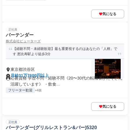
気になる
正社員
バーテンダー
株式会社ピューターズ
【経験不問・未経験歓迎】最も重要視するのはあなたの「人柄」で
す 恵比寿駅より徒歩3分
東京都渋谷区
月給31万7600円以上
応募資格 学歴不問・経験不問《20〜30代の転職者がたくさん
活躍しています》 ・飲食...
フリーター歓迎
+4個
気になる
正社員
バーテンダー(グリルレストラン&バー)5320