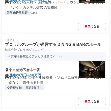
月給25万8000円～33万円
求めている人材 ＜必須条件＞ バー・ラウンジ・飲食店でのド
リンク／カクテル調製の実務経...
業界未経験歓迎
+16個
気になる
正社員
プロラボグループが運営する DINING & BARのホール
株式会社プロラボダイニング
麻布十番駅近くアクセス抜群です！
東京都港区麻布十番
月給28万円～50万円
求める人材: ◎ホール経験者 ・ソムリエ資格保持者 ・年齢関
係なく、責任ある仕事...
交通費支給
駅近5分以内
気になる