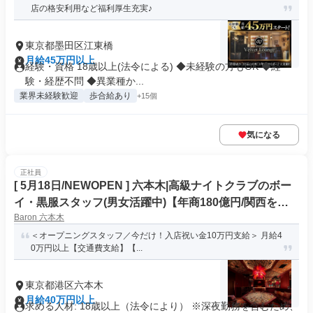
店の格安利用など福利厚生充実♪
東京都墨田区江東橋
月給45万円以上
経験・資格 18歳以上(法令による) ◆未経験の方もOK ◆経
験・経歴不問 ◆異業種か...
業界未経験歓迎
歩合給あり
+15個
気になる
正社員
[ 5月18日/NEWOPEN ] 六本木|高級ナイトクラブのボー
イ・黒服スタッフ(男女活躍中)【年商180億円/関西を代
Baron 六本木
表する大手グループ】
＜オープニングスタッフ／今だけ！入店祝い金10万円支給＞ 月給4
0万円以上【交通費支給】【...
東京都港区六本木
月給40万円以上
求める人材: 18歳以上（法令により） ※深夜勤務を含むため、