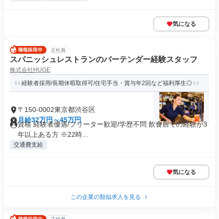
気になる
正社員
スパニッシュレストランのバーテンダー経験スタッフ
株式会社HUGE
経験者採用/長期休暇取得可/住宅手当・賞与年2回など福利厚生◎
〒150-0002東京都渋谷区
月給32万円～45万円
資格 経験者優遇/フリーター歓迎/学歴不問 飲食店での経験が3
年以上ある方 ※22時...
交通費支給
気になる
この企業の類似求人を見る