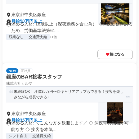
東京都中央区銀座
月給50万円以上
求める人材: 18歳以上（深夜勤務を含む為） ※深夜勤務がある
ため、労働基準法第61...
残業なし
交通費支給
+1個
気になる
NEW
正社員
銀座のBAR接客スタッフ
株式会社カルマ
未経験OK！月収35万円〜◎キャリアアップもできる！接客を楽し
みながら成長できる♩
東京都中央区銀座
月給35万円以上
求める人材: ＼こんな方を歓迎します／ ◇ 深夜帯の勤務が可
能な方 ◇ 接客を本気...
シフト自由
交通費支給