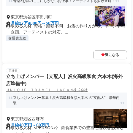
音楽×お酒のここにしかないお仕事！アーティストも多数来店！
東京都渋谷区宇田川町
月給27万4000円～50万円
求める人材: 資格・経験不問！お酒の作り方から、イベントの
企画、アーティストの対応、...
交通費支給
気になる
正社員
立ち上げメンバー【支配人】炭火高級和食 六本木(海外
店準備中)
ＵＮＩＱＵＥ ＴＲＡＶＥＬ ＪＡＰＡＮ株式会社
立ち上げメンバー募集！炭火高級和食@六本木 の”支配人” 豪華内
装
東京都港区西麻布
月給40万円～60万円
求める人材: <PERSON>》 飲食業界での豊富な経験をお持ち