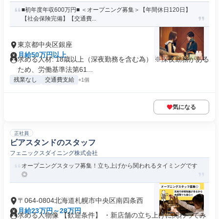
■初年度年収600万円■ ＜オープニング募集＞【年間休日120日】
【社会保険完備】【交通費...
東京都中央区銀座
月給50万円以上
求める人材: 18歳以上（深夜勤務を含む為） ※深夜勤務がある
ため、労働基準法第61...
残業なし
交通費支給
+1個
気になる
正社員
ビアスタンドのスタッフ
フェニックスダイニング株式会社
オープニングスタッフ募集！立ち上げから関われるタイミングです
◎
〒064-0804北海道札幌市中央区南四条西
月給23万円～28万円
求める人物像 【歓迎条件】 ・新店舗の立ち上げに関わってみ