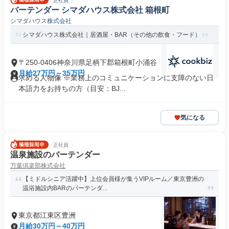
正社員
バーテンダー シマダハウス株式会社 箱根町
シマダハウス株式会社
シマダハウス株式会社｜居酒屋・BAR（その他の飲食・フード）
〒250-0406神奈川県足柄下郡箱根町小涌谷
月給27万円～35万円
求める人物像 ※業務上のコミュニケーションに支障のない日
本語力をお持ちの方（目安：BJ...
気になる
正社員
温泉施設のバーテンダー
万葉倶楽部株式会社
【ミドルシニア活躍中】上位会員様が集うVIPルーム／東京豊洲の
温浴施設内BARのバーテンダ...
東京都江東区豊洲
月給30万円～40万円