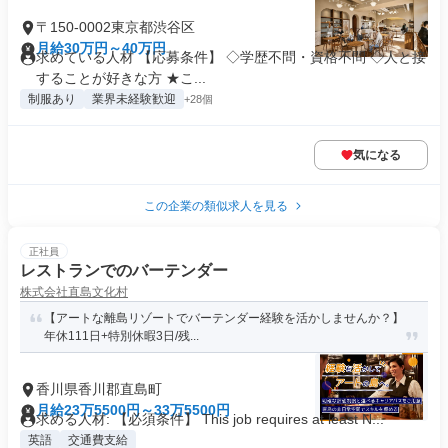
〒150-0002東京都渋谷区
月給30万円～40万円
求めている人材 【応募条件】 ◇学歴不問・資格不問 ◇人と接
することが好きな方 ★こ...
制服あり
業界未経験歓迎
+28個
気になる
この企業の類似求人を見る
正社員
レストランでのバーテンダー
株式会社直島文化村
【アートな離島リゾートでバーテンダー経験を活かしませんか？】
年休111日+特別休暇3日/残...
香川県香川郡直島町
月給23万5500円～33万5500円
求める人材: 【必須条件】 This job requires at least N...
英語
交通費支給