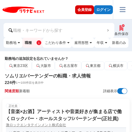
会員登録
ログイン
職種・キーワードから探す
条件保存
勤務地
職種
こだわり条件
雇用形態
年収
新着のみ
1
勤務地の追加設定を忘れていませんか？
東京23区
大阪市
名古屋市
東京都
横浜市
ソムリエ/バーテンダーの転職・求人情報
224
件
1
〜
100
件目を表示中
関連度順
新着順
詳細表示
正社員
【音楽×お酒】アーティストや音楽好きが集まる店で働
くロックバー・ホールスタッフ/バーテンダー(正社員)
激ロックエンタテインメント株式会社