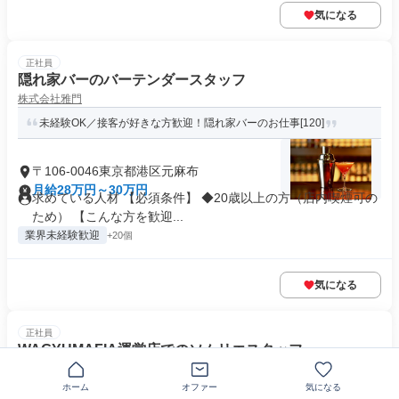
気になる
正社員
隠れ家バーのバーテンダースタッフ
株式会社雅門
未経験OK／接客が好きな方歓迎！隠れ家バーのお仕事[120]
〒106-0046東京都港区元麻布
月給28万円～30万円
求めている人材 【必須条件】 ◆20歳以上の方（店内喫煙可の
ため） 【こんな方を歓迎...
業界未経験歓迎
+20個
気になる
正社員
WAGYUMAFIA運営店でのソムリエスタッフ
WAGYUMAFIA JAPAN株式会社
ホーム
オファー
気になる
接客もワインも、どちらも極めるステージ✨ソムリエ候補募集