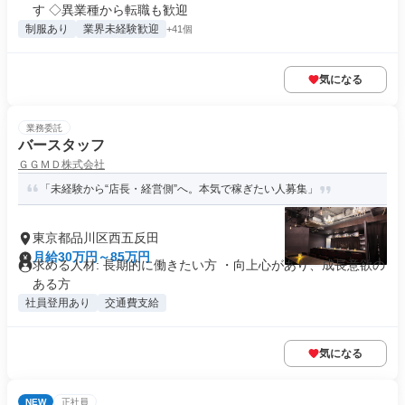
す ◇異業種から転職も歓迎
制服あり
業界未経験歓迎
+41個
気になる
業務委託
バースタッフ
ＧＧＭＤ株式会社
「未経験から“店長・経営側”へ。本気で稼ぎたい人募集」
東京都品川区西五反田
月給30万円～85万円
求める人材: 長期的に働きたい方 ・向上心があり、成長意欲の
ある方
社員登用あり
交通費支給
気になる
NEW
正社員