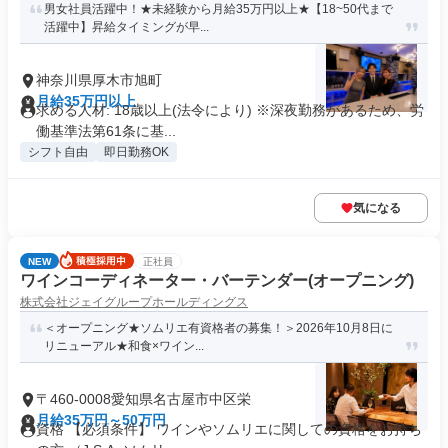
男女社員活躍中！★未経験から月給35万円以上★【18~50代まで
活躍中】昇給タイミングが早...
神奈川県厚木市旭町
月給35万円以上
求める人材: 18歳以上(法令により) ※深夜勤務があるため、労
働基準法第61条に基...
シフト自由
即日勤務OK
気になる
NEW
正社員
ワインコーディネーター・バーテンダー(オープニング)
株式会社ジェイグループホールディングス
＜オープニング★ソムリエ有資格者の募集！＞2026年10月8日に
リニューアル★和食×ワイン...
〒460-0008愛知県名古屋市中区栄
月給35万円～50万円
資格 【必須条件】 ワインやソムリエに関しての資格をお持ち