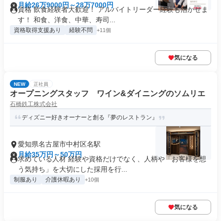
月給26万9000円～28万7000円
資格 飲食経験者大歓迎！ アルバイトリーダー経験も活かせま
す！ 和食、洋食、中華、寿司...
資格取得支援あり
経験不問
+11個
気になる
NEW
正社員
オープニングスタッフ ワイン&ダイニングのソムリエ
石橋鉄工株式会社
ディズニー好きオーナーと創る『夢のレストラン』
愛知県名古屋市中村区名駅
月給35万円～50万円
求めている人材 経験や資格だけでなく、人柄や「お客様を想
う気持ち」を大切にした採用を行...
制服あり
介護休暇あり
+10個
気になる