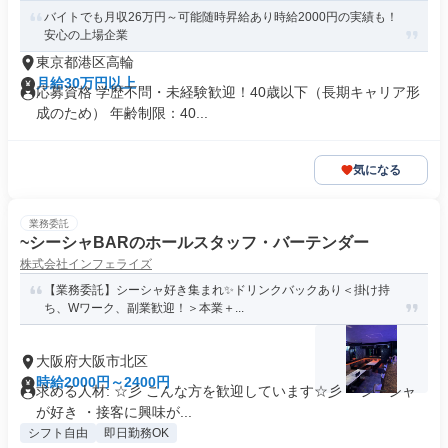
輪
バイトでも月収26万円～可能随時昇給あり時給2000円の実績も！
安心の上場企業
東京都港区高輪
月給30万円以上
応募資格 学歴不問・未経験歓迎！40歳以下（長期キャリア形
成のため） 年齢制限：40...
気になる
業務委託
~シーシャBARのホールスタッフ・バーテンダー
株式会社インフェライズ
【業務委託】シーシャ好き集まれ✨ドリンクバックあり＜掛け持
ち、Wワーク、副業歓迎！＞本業＋...
大阪府大阪市北区
時給2000円～2400円
求める人材: ☆彡 こんな方を歓迎しています☆彡 ・シーシャ
が好き ・接客に興味が...
シフト自由
即日勤務OK