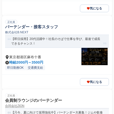
気になる
正社員
バーテンダー・接客スタッフ
株式会社B.NEXT
【即日採用】20代活躍中！社長のそばで仕事を学び、最速で成長
できるチャンス！
東京都港区麻布十番
時給2000円～3500円
即日勤務OK
交通費支給
気になる
正社員
会員制ラウンジのバーテンダー
合同会社ZION
【只今、夏に向けて採用強化中】バーテンダー大募集！ジムや飲食