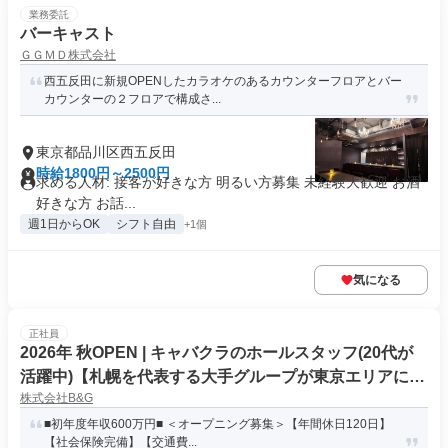
業務委託
バーキャスト
ＧＧＭＤ株式会社
西五反田に新規OPENしたカラオケのあるカウンターフロアとバー
カウンターの２フロアで構成さ...
東京都品川区西五反田
時給1800円～2500円
求める人材: 接客が好きな方 明るい方募集 未経験大歓迎 お酒
好きな方 お話...
週1日からOK
シフト自由
+1個
気になる
正社員
2026年 秋OPEN | キャバクラのホールスタッフ(20代が
活躍中)【札幌を代表する大手グループが東京エリアに初
株式会社B&G
上陸】
■初年度年収600万円■ ＜オープニング募集＞【年間休日120日】
【社会保険完備】【交通費...