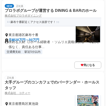
NEW
正社員
プロラボグループが運営する DINING & BARのホール
株式会社プロラボダイニング
麻布十番駅近くアクセス抜群です！
東京都港区麻布十番
月給28万円～50万円
求める人材: ◎ホール経験者 ・ソムリエ資格保持者 ・年齢関
係なく、責任ある仕事...
交通費支給
駅近5分以内
気になる
正社員
大手グループのコンカフェでのバーテンダー・ホールス
タッフ
株式会社 コティー
東京都豊島区東池袋