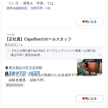
たい方 ・接客を「作業」では...
業界未経験歓迎
学歴不問
+4個
気になる
正社員
【正社員】CigarBarのホールスタッフ
株式会社Ｔ’ｓ
【大人の隠れ家Cigar Bar】オープニングメンバー募集！お酒の知
識は不問！髪型自由/昇...
東京都品川区五反田駅
月給38万円～60万円
求める人材: ※喫煙店の勤務のため未成年不可 ・未経験OK ・
経験者優遇 ・経験不問...
駅近5分以内
気になる