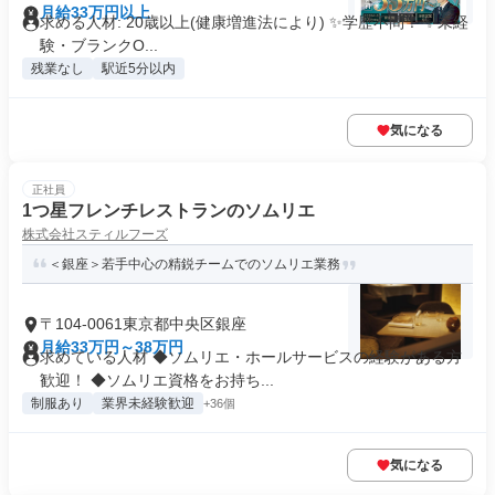
月給33万円以上
求める人材: 20歳以上(健康増進法により) ✨学歴不問！ ✨未経
験・ブランクO...
残業なし
駅近5分以内
気になる
正社員
1つ星フレンチレストランのソムリエ
株式会社スティルフーズ
＜銀座＞若手中心の精鋭チームでのソムリエ業務
〒104-0061東京都中央区銀座
月給33万円～38万円
求めている人材 ◆ソムリエ・ホールサービスの経験がある方
歓迎！ ◆ソムリエ資格をお持ち...
制服あり
業界未経験歓迎
+36個
気になる