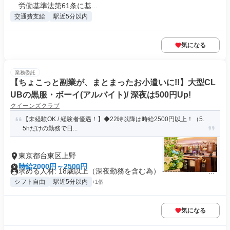
労働基準法第61条に基...
交通費支給
駅近5分以内
気になる
業務委託
【ちょこっと副業が、まとまったお小遣いに!!】大型CL
UBの黒服・ボーイ(アルバイト)/ 深夜は500円Up!
クイーンズクラブ
【未経験OK / 経験者優遇！】◆22時以降は時給2500円以上！（5.
5hだけの勤務で日...
東京都台東区上野
時給2000円～2500円
求める人材: 18歳以上（深夜勤務を含む為） ------------------...
シフト自由
駅近5分以内
+1個
気になる