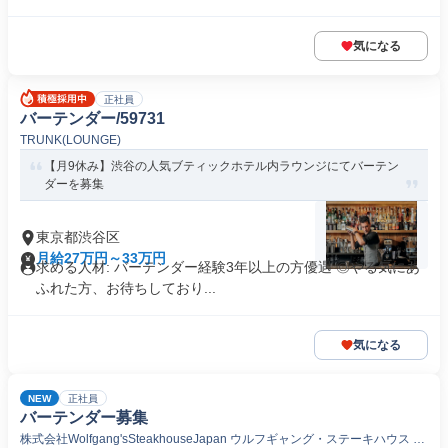
気になる
正社員
バーテンダー/59731
TRUNK(LOUNGE)
【月9休み】渋谷の人気ブティックホテル内ラウンジにてバーテン
ダーを募集
東京都渋谷区
月給27万円～33万円
求める人材: バーテンダー経験3年以上の方優遇 ◎やる気にあ
ふれた方、お待ちしており...
気になる
NEW
正社員
バーテンダー募集
株式会社Wolfgang'sSteakhouseJapan ウルフギャング・ステーキハウス 高