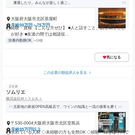
遭遇したり。みんなが楽しく過ご...
大阪府大阪市北区茶屋町
月給30万円～75万円
経験・資格 【こんな方ぜひ】 ■人と話すこと、話を聞くこと
が好き ■友達の間では相談役...
扶養内勤務OK
+19個
気になる
この企業の類似求人を見る
正社員
ソムリエ
株式会社ＭＩＹＵＫＩ
北新地の新規OPEN高級店で、ワインの知識と一流の接客を磨く
〒530-0004大阪府大阪市北区堂島浜
月給35万円以上
求めている人材 ◇未経験の方も全然OK ◇経験・経歴は不問で