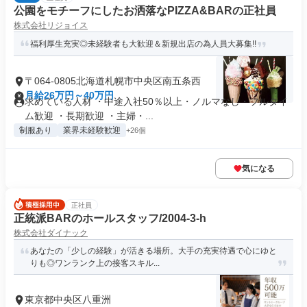
公園をモチーフにしたお洒落なPIZZA&BARの正社員
株式会社リジョイス
福利厚生充実◎未経験者も大歓迎＆新規出店の為人員大募集!!
〒064-0805北海道札幌市中央区南五条西
月給26万円～40万円
求めている人材 ・中途入社50％以上・ノルマなし・フルタイ
ム歓迎 ・長期歓迎 ・主婦・...
制服あり
業界未経験歓迎
+26個
気になる
正社員
正統派BARのホールスタッフ/2004-3-h
株式会社ダイナック
あなたの「少しの経験」が活きる場所。大手の充実待遇で心にゆと
りも◎ワンランク上の接客スキル...
東京都中央区八重洲