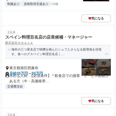
制服あり
資格取得支援あり
+13個
気になる
正社員
スペイン料理百名店の店長候補・マネージャー
株式会社Ａｍａｚｅ
海外の三つ星名店で研鑽を積んだシェフとさらなる新境地を目指
す。食べログスペイン料理百名店｜...
東京都港区西麻布
月給35万円～50万円
求める人材: 【必須条件】 * 飲食店での接客・サービス経験が
ある方（中・高価格帯...
交通費支給
気になる
正社員