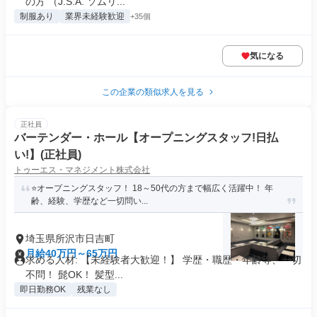
の方 （J.S.A. ソムリ...
制服あり
業界未経験歓迎
+35個
気になる
この企業の類似求人を見る
正社員
バーテンダー・ホール【オープニングスタッフ!日払
い!】(正社員)
トゥーエス・マネジメント株式会社
⭐オープニングスタッフ！ 18～50代の方まで幅広く活躍中！ 年
齢、経験、学歴など一切問い...
埼玉県所沢市日吉町
月給40万円～65万円
求める人材: 【未経験者大歓迎！】 学歴・職歴・年齢等、一切
不問！ 髭OK！ 髪型...
即日勤務OK
残業なし