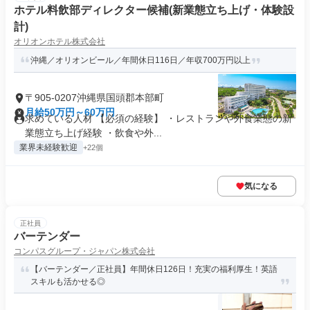
ホテル料飲部ディレクター候補(新業態立ち上げ・体験設
計)
オリオンホテル株式会社
沖縄／オリオンビール／年間休日116日／年収700万円以上
〒905-0207沖縄県国頭郡本部町
月給50万円～60万円
求めている人材 【必須の経験】 ・レストランや外食業態の新
業態立ち上げ経験 ・飲食や外...
業界未経験歓迎
+22個
気になる
正社員
バーテンダー
コンパスグループ・ジャパン株式会社
【バーテンダー／正社員】年間休日126日！充実の福利厚生！英語
スキルも活かせる◎