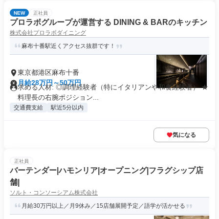
NEW
正社員
プロラボグループが運営する DINING & BARのキッチン
株式会社プロラボダイニング
麻布十番駅近くアクセス抜群です！
東京都港区麻布十番
月給28万円～50万円
求める人材: ◎調理経験者（特にイタリアンや和食経験者） ★
料理長の右腕ポジション...
交通費支給
駅近5分以内
気になる
正社員
バーテンダー|ハモンリア|オープニング|フラグシップ店
舗|
ソルト・コンソーシアム株式会社
月給30万円以上／月9休み／15店舗展開予定／語学が活かせる