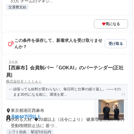
の方 チームのマネジ...
交通費支給
気になる
この条件を保存して、新着求人を受け取りませ
受け取る
んか？
正社員
【西麻布】会員制バー「GOKAI」のバーテンダー(正社
員)
株式会社Ｂｉｔｔｅｒ
頑張っても給料が変わらない。毎日同じ仕事の繰り返し。——その
まま30代になる前に、環境を変...
東京都港区西麻布
月給40万円以上
求める人材: ◆20歳以上（法令により） 健康増進法第25条の
受動喫煙防止法に 基づ...
シフト自由
駅近5分以内