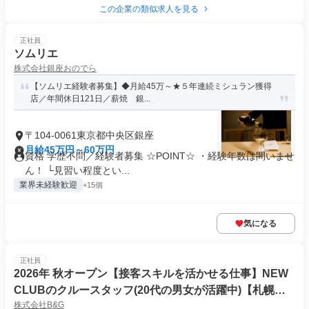
この企業の類似求人を見る
正社員
ソムリエ
株式会社銀座おのでら
【ソムリエ経験者募集】◆月給45万～★５年連続ミシュラン獲得
店／年間休日121日／薪焼 銀...
〒104-0061東京都中央区銀座
月給45万円～60万円
資格 学歴不問／経験者募集 ☆POINT☆ ・経験年数は問いませ
ん！ └見習い程度とい...
業界未経験歓迎
+15個
気になる
正社員
2026年 秋オープン【接客スキルを活かせる仕事】NEW
CLUBのクルースタッフ(20代の男女が活躍中)【札幌を
株式会社B&G
代表する大手グループが東京エリアに初上陸】