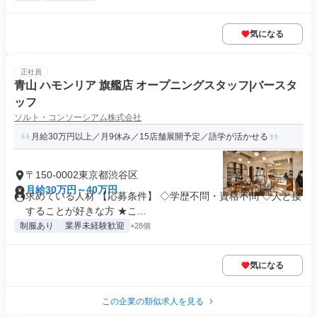
気になる
正社員
青山 ハモンリア 旗艦店 オープニングスタッフ|バースタ
ッフ
ソルト・コンソーシアム株式会社
月給30万円以上／月9休み／15店舗展開予定／語学が活かせる
〒150-0002東京都渋谷区
月給30万円～40万円
求めている人材 【応募条件】 ◇学歴不問・資格不問 ◇人と接
することが好きな方 ★こ...
制服あり
業界未経験歓迎
+28個
気になる
この企業の類似求人を見る