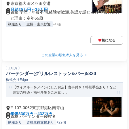
東京都大田区羽田空港
月給25万円～35万円
資格 学歴・年齢不問,経験者歓迎,英語が話せる方 年齢の条件
と理由：定年65歳
制服あり
主婦・主夫歓迎
+17個
気になる
この企業の類似求人を見る
正社員
バーテンダー(グリルレストラン&バー)5320
株式会社Edge
【ウイスキーをメインにしたお店】食事付き！特別手当あり！など
充実の待遇・福利厚生をご用意し...
〒107-0062東京都港区南青山
年俸330万円～432万円
資格 バーテンダー経験者
制服あり
資格取得支援あり
+22個