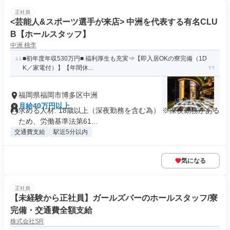
正社員
<芸能人&スポーツ選手が来店> 中洲を代表する有名CLU
B【ホールスタッフ】
中洲 桃李
■初年度年収530万円■ 福利厚生も充実⇒【即入居OKの寮完備（1D
K／家電付）】【年間休...
福岡県福岡市博多区中洲
月給40万円以上
求める人材: 18歳以上（深夜勤務を含む為） ※深夜勤務がある
ため、労働基準法第61...
交通費支給
駅近5分以内
気になる
正社員
【未経験から正社員】ガールズバーのホールスタッフ/寮
完備・交通費全額支給
株式会社SR