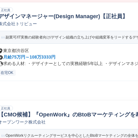
正社員
デザインマネージャー(Design Manager)【正社員】
株式会社トリビュー
副業可/IT実務の経験者向け/デザイン組織の立ち上げや組織変革をリードするデザイ
東京都渋谷区
月給75万円～108万3333円
求める人材: ・デザイナーとしての実務経験5年以上 ・デザインマネジ.
在宅OK
正社員
【CMO候補】『OpenWork』のBtoBマーケティング
オープンワーク株式会社
者/CMO/Chief Marketing Officer
OpenWorkリクルーティングサービスを中心としたBtoBマーケティングの全体を