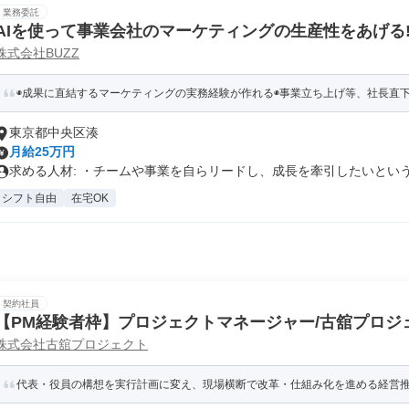
業務委託
AIを使って事業会社のマーケティングの生産性をあげる!
株式会社BUZZ
◉成果に直結するマーケティングの実務経験が作れる◉事業立ち上げ等、社長直下の
東京都中央区湊
月給25万円
求める人材: ・チームや事業を自らリードし、成長を牽引したいという意
シフト自由
在宅OK
契約社員
【PM経験者枠】プロジェクトマネージャー/古舘プロジ
株式会社古舘プロジェクト
進PM
代表・役員の構想を実行計画に変え、現場横断で改革・仕組み化を進める経営推進