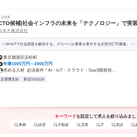
正社員
CTO候補|社会インフラの未来を「テクノロジー」で実
ＧＢＰ株式会社
ジション
AI×IoTで社会課題を解決する。グローバル事業を牽引する次世代CTO募集。
東京都港区浜松町
年俸1000万円～2000万円
求める人材: 必須条件 * AI・IoT・クラウド・SaaS開発領...
交通費支給
駅近5分以内
キーワード
を設定して求人を絞り込みまし
事務
経理
不動産
営業
IT
英語