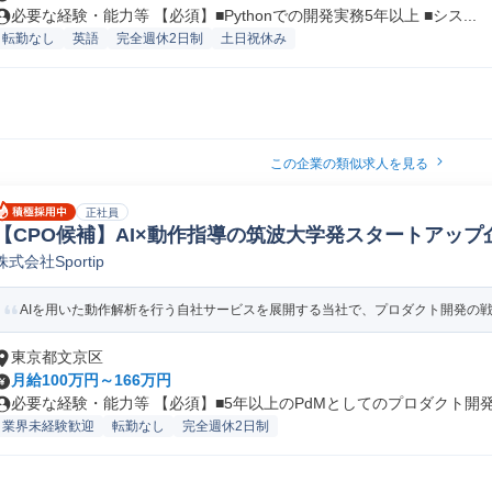
必要な経験・能力等 【必須】■Pythonでの開発実務5年以上 ■シス...
転勤なし
英語
完全週休2日制
土日祝休み
この企業の類似求人を見る
正社員
【CPO候補】AI×動作指導の筑波大学発スタートアップ
株式会社Sportip
ャー
AIを用いた動作解析を行う自社サービスを展開する当社で、プロダクト開発の戦略
東京都文京区
月給100万円～166万円
必要な経験・能力等 【必須】■5年以上のPdMとしてのプロダクト開発主
業界未経験歓迎
転勤なし
完全週休2日制