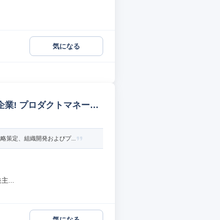
気になる
企業! プロダクトマネージ
策定、組織開発およびプ...
...
気になる