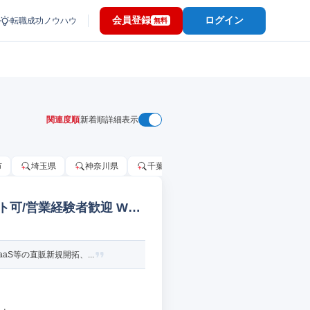
会員登録
ログイン
転職成功ノウハウ
無料
関連度順
新着順
詳細表示
市
埼玉県
神奈川県
千葉市
大阪府
千葉県
ト可/営業経験者歓迎 Web
S等の直販新規開拓、...