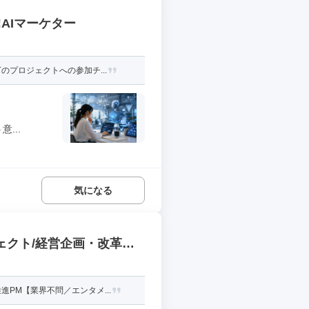
AIマーケター
プロジェクトへの参加チ...
...
気になる
ェクト/経営企画・改革推
PM【業界不問／エンタメ...