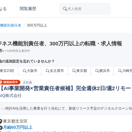
なる
閲覧履歴
求人検索
機能別責任者
/
300万円以上
ジネス機能別責任者、300万円以上の転職・求人情報
件
1
〜
100
件目を表示中
地の追加設定を忘れていませんか？
東京23区
大阪市
名古屋市
東京都
横浜市
川崎
正社員
【AI事業開発×営業責任者候補】完全週休2日/週2リモー
AIQ株式会社
サービス法人営業
特許AIを活用した事業を行う当社にて、新規リリース予定のデジタルクローンSaa
東京都文京区
月給60万円以上