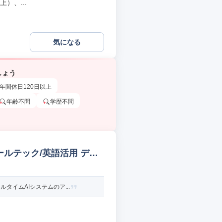
）、...
気になる
しょう
年間休日120日以上
年齢不問
学歴不問
ールテック/英語活用 デー
イムAIシステムのア...