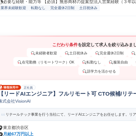
必要な経験・能力等 【必須】無形商材の提案型法人営業経験（３年以上
業界未経験歓迎
転勤なし
完全週休2日制
土日祝休み
こだわり条件
を設定して求人を絞り込みま
未経験者歓迎
土日祝休み
完全週休2日制
在宅勤務（リモートワーク）OK
転勤なし
服装自由
語学力を活かせる
正社員
【リードAIエンジニア】フルリモート可 CTO候補/リテ
株式会社VisionAI
タサイエンティスト
リテールテック事業を行う当社にて、リードAIエンジニアをお任せします。リアルタ
東京都渋谷区
月給67万円以上