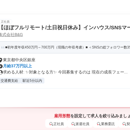
正社員
【ほぼフルリモート/土日祝日休み】インハウス/SNSマ
株式会社B&G
影・編集)※20代/30代の女性が活躍中
■初年度年収450万円～700万円（現職の年収考慮）■ ＜SNSの総フォロワー数35
東京都中央区銀座
月給37万円以上
求める人材: ✨対象となる方✨ 今回募集するのは 現在の成長フェー...
交通費支給
駅近5分以内
雇用形態
を設定して求人を絞り込みまし
正社員
派遣社員
業務委託
契