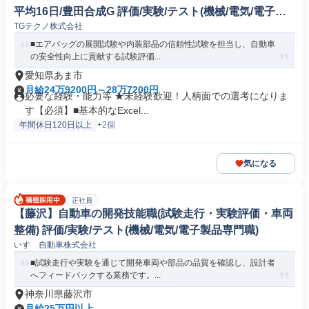
平均16日/豊田合成G 評価/実験/テスト(機械/電気/電子製
TGテクノ株式会社
品専門職)
■エアバッグの展開試験や内装部品の信頼性試験を担当し、自動車
の安全性向上に貢献する試験評価...
愛知県あま市
月給24万9200円～28万7200円
必要な経験・能力等 ★未経験歓迎！人柄面での選考になりま
す【必須】■基本的なExcel...
年間休日120日以上
+2個
気になる
正社員
【藤沢】自動車の開発技能職(試験走行・実験評価・車両
整備) 評価/実験/テスト(機械/電気/電子製品専門職)
いすゞ自動車株式会社
■試験走行や実験を通じて開発車両や部品の品質を確認し、設計者
へフィードバックする業務です。...
神奈川県藤沢市
月給25万円以上