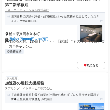
第二新卒歓迎
トキ・コーポレーション株式会社
照明器具の試験や評価・品質確認といった業務を担当していただき
ます。 www.toki.co...
栃木県真岡市並木町
月給21万8000円～30万円
求める人材: 【必須】・・・・ 【歓迎】 * ものづくりが好きな
方 * チャレン...
交通費支給
気になる
契約社員
加速器の運転支援業務
スプリングエイトサービス株式会社
【未経験者歓迎】最初は契約社員から焦らずプロを目指せる環境で
す◆正社員登用制度あり/残業月...