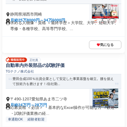
静岡県湖西市岡崎
月給25万8000円～34万6000円
求める人物像・資格 ＜最終学歴＞大学院、大学、短期大学、
専修・各種学校、高等専門学校、...
気になる
正社員
自動車内外装部品の試験評価
TGテクノ株式会社
豊田合成100％出資企業として安定した事業基盤を確立。腰を据え
て技術力を磨けます！/自社勤...
〒490-1207愛知県あま市二ツ寺
月給24万円～28万円
応募資格 ＜必須＞ ・基本的なExcel操作が可能な方 ＜歓迎＞
・試験評価業務の経...
車通勤OK
経験者歓迎