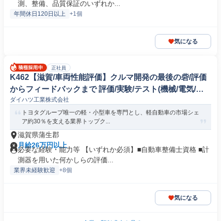
測、整備、品質保証のいずれか...
年間休日120日以上
+1個
気になる
正社員
K462【滋賀/車両性能評価】クルマ開発の最後の砦/評価
からフィードバックまで 評価/実験/テスト(機械/電気/電
ダイハツ工業株式会社
子製品専門職)
トヨタグループ唯一の軽・小型車を専門とし、軽自動車の市場シェ
ア約30％を支える業界トップク...
滋賀県蒲生郡
月給26万円以上
必要な経験・能力等 【いずれか必須】■自動車整備士資格 ■計
測器を用いた何かしらの評価...
業界未経験歓迎
+8個
気になる