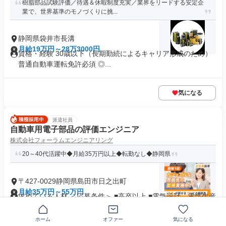
樹脂部品試験評価／待遇＆休暇制度充実／業界をリードする安定企
業で、世界基準のモノづくりに挑...
静岡県袋井市長溝
月給19万円～28万3000円
資格・経験 30歳以下（長期勤続によるキャリア形成のため）
普通自動車運転免許必須 ◎...
気になる
派遣社員
自動車用電子部品の評価エンジニア
株式会社フォーラムエンジニアリング
20～40代活躍中◆月給35万円以上◆転勤なし◆静岡県
〒427-0029静岡県島田市日之出町
月給35万円～55万円
求めている人材 ＜応募条件＞ ■高卒以上 ■電気設計、電気生産
技術、電気生産管理 電気...
業界未経験歓迎
+20個
ホーム
オファー
気になる