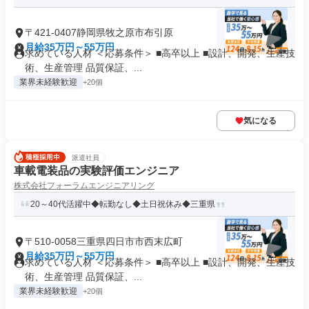
〒421-0407静岡県牧之原市布引原
月給35万円～55万円
求めている人材 ＜応募条件＞ ■高卒以上 ■設計、開発、生産技
術、生産管理 品質保証、...
業界未経験歓迎
+20個
気になる
派遣社員
車載電装品の実験評価エンジニア
株式会社フォーラムエンジニアリング
20～40代活躍中◆転勤なし◆土日祝休み◆三重県
〒510-0058三重県四日市市西末広町
月給35万円～55万円
求めている人材 ＜応募条件＞ ■高卒以上 ■設計、開発、生産技
術、生産管理 品質保証、...
業界未経験歓迎
+20個