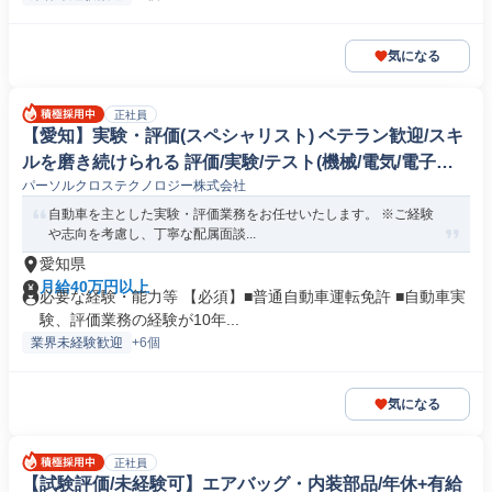
気になる
正社員
【愛知】実験・評価(スペシャリスト) ベテラン歓迎/スキ
ルを磨き続けられる 評価/実験/テスト(機械/電気/電子製
パーソルクロステクノロジー株式会社
品専門職)
自動車を主とした実験・評価業務をお任せいたします。 ※ご経験
や志向を考慮し、丁寧な配属面談...
愛知県
月給40万円以上
必要な経験・能力等 【必須】■普通自動車運転免許 ■自動車実
験、評価業務の経験が10年...
業界未経験歓迎
+6個
気になる
正社員
【試験評価/未経験可】エアバッグ・内装部品/年休+有給