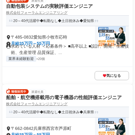
派遣社員
自動包装システムの実験評価エンジニア
株式会社フォーラムエンジニアリング
20～40代活躍中◆転勤なし◆土日祝休み◆愛知県
〒485-0832愛知県小牧市応時
月給35万円～55万円
求めている人材 ＜応募条件＞ ■高卒以上 ■設計、開発、生産技
術、生産管理 品質保証、...
業界未経験歓迎
+20個
気になる
派遣社員
船舶・航空機搭載用の電子機器の性能評価エンジニア
株式会社フォーラムエンジニアリング
20～40代活躍中◆転勤なし◆土日祝休み◆兵庫県
〒662-0842兵庫県西宮市芦原町
月給35万円～55万円