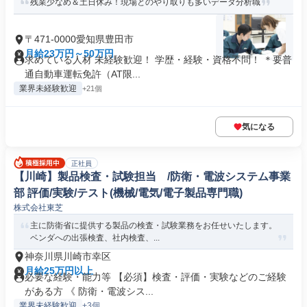
残業少なめ＆土日休み！現場とのやり取りも多いデータ分析職
〒471-0000愛知県豊田市
月給23万円～50万円
求めている人材 未経験歓迎！ 学歴・経験・資格不問！ ＊要普
通自動車運転免許（AT限...
業界未経験歓迎
+21個
気になる
正社員
【川崎】製品検査・試験担当 /防衛・電波システム事業
部 評価/実験/テスト(機械/電気/電子製品専門職)
株式会社東芝
主に防衛省に提供する製品の検査・試験業務をお任せいたします。
ベンダへの出張検査、社内検査、...
神奈川県川崎市幸区
月給25万円以上
必要な経験・能力等 【必須】検査・評価・実験などのご経験
がある方 《 防衛・電波シス...
業界未経験歓迎
+3個