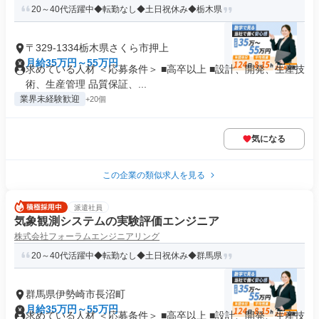
20～40代活躍中◆転勤なし◆土日祝休み◆栃木県
〒329-1334栃木県さくら市押上
月給35万円～55万円
求めている人材 ＜応募条件＞ ■高卒以上 ■設計、開発、生産技
術、生産管理 品質保証、...
業界未経験歓迎
+20個
気になる
この企業の類似求人を見る
派遣社員
気象観測システムの実験評価エンジニア
株式会社フォーラムエンジニアリング
20～40代活躍中◆転勤なし◆土日祝休み◆群馬県
群馬県伊勢崎市長沼町
月給35万円～55万円
求めている人材 ＜応募条件＞ ■高卒以上 ■設計、開発、生産技