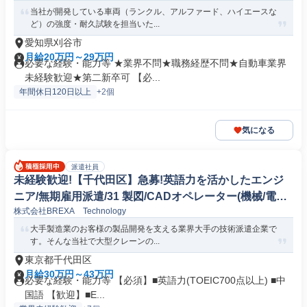
当社が開発している車両（ランクル、アルファード、ハイエースな
ど）の強度・耐久試験を担当いた...
愛知県刈谷市
月給20万円～29万円
必要な経験・能力等 ★業界不問★職務経歴不問★自動車業界
未経験歓迎★第二新卒可 【必...
年間休日120日以上
+2個
気になる
派遣社員
未経験歓迎!【千代田区】急募!英語力を活かしたエンジ
ニア/無期雇用派遣/31 製図/CADオペレーター(機械/電気/
株式会社BREXA Technology
電子製品専門職)
大手製造業のお客様の製品開発を支える業界大手の技術派遣企業で
す。そんな当社で大型クレーンの...
東京都千代田区
月給30万円～43万円
必要な経験・能力等 【必須】■英語力(TOEIC700点以上) ■中
国語 【歓迎】■E...