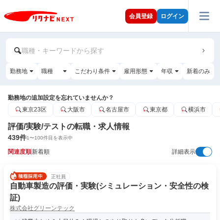
会員登録
ログイン
職種・キーワードから探す
勤務地
職種
こだわり条件
雇用形態
年収
新着のみ
勤務地の追加設定を忘れていませんか？
東京23区
大阪市
名古屋市
東京都
横浜市
評価/実験/テストの転職・求人情報
439
件
1
〜
100
件目を表示中
関連度順
新着順
詳細表示
正社員
自動車製造の評価・実験(シミュレーション・安全性の検
証)
株式会社グリーンテック