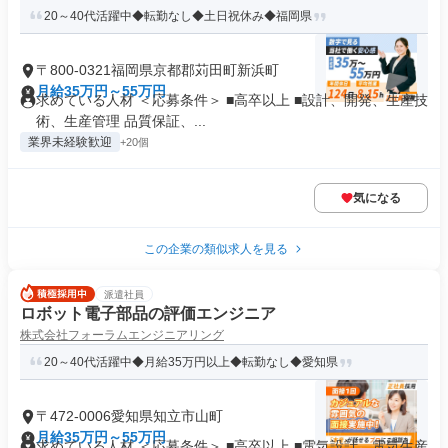
20～40代活躍中◆転勤なし◆土日祝休み◆福岡県
〒800-0321福岡県京都郡苅田町新浜町
月給35万円～55万円
求めている人材 ＜応募条件＞ ■高卒以上 ■設計、開発、生産技
術、生産管理 品質保証、...
業界未経験歓迎
+20個
気になる
この企業の類似求人を見る
派遣社員
ロボット電子部品の評価エンジニア
株式会社フォーラムエンジニアリング
20～40代活躍中◆月給35万円以上◆転勤なし◆愛知県
〒472-0006愛知県知立市山町
月給35万円～55万円
求めている人材 ＜応募条件＞ ■高卒以上 ■電気設計、電気生産