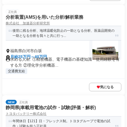
正社員
分析装置(AMS)を用いた分析/解析業務
株式会社 加速器分析研究所
後世に残る分析、地球温暖化防止の一助となる分析、医薬品開発の
一助となる分析を我々と共に行っ...
福島県白河市白坂
月給25万円～40万円
求める人材: ①精密機器、電子機器の基礎知識・使用経験を有
する方 ②理化学分析機器...
交通費支給
気になる
NEW
正社員
静岡県|車載用電池の試作・試験(評価・解析)
トヨタバッテリー株式会社
年間休日【121】日・フレックス制。トヨタグループで電池の試
作・試験を担う正社員