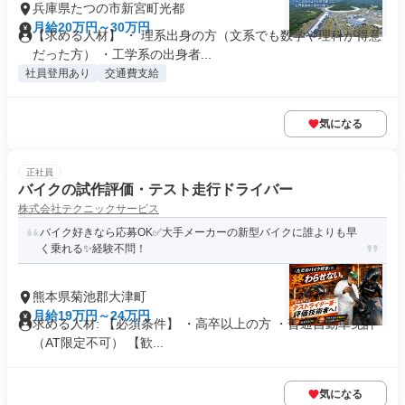
兵庫県たつの市新宮町光都
月給20万円～30万円
【求める人材】 ・ 理系出身の方（文系でも数学や理科が得意
だった方） ・工学系の出身者...
社員登用あり
交通費支給
気になる
正社員
バイクの試作評価・テスト走行ドライバー
株式会社テクニックサービス
バイク好きなら応募OK✅️大手メーカーの新型バイクに誰よりも早
く乗れる✨️経験不問！
熊本県菊池郡大津町
月給19万円～24万円
求める人材: 【必須条件】 ・高卒以上の方 ・普通自動車免許
（AT限定不可） 【歓...
気になる