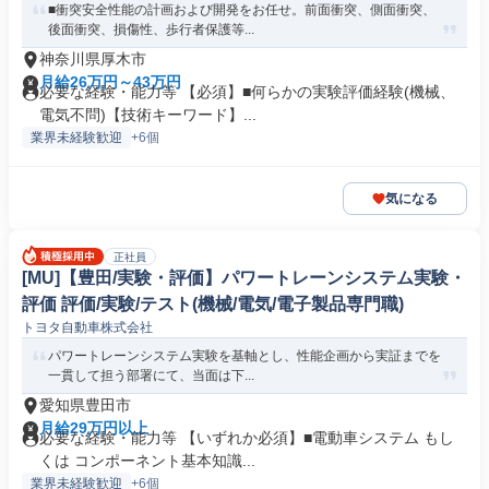
■衝突安全性能の計画および開発をお任せ。前面衝突、側面衝突、
後面衝突、損傷性、歩行者保護等...
神奈川県厚木市
月給26万円～43万円
必要な経験・能力等 【必須】■何らかの実験評価経験(機械、
電気不問)【技術キーワード】...
業界未経験歓迎
+6個
気になる
正社員
[MU]【豊田/実験・評価】パワートレーンシステム実験・
評価 評価/実験/テスト(機械/電気/電子製品専門職)
トヨタ自動車株式会社
パワートレーンシステム実験を基軸とし、性能企画から実証までを
一貫して担う部署にて、当面は下...
愛知県豊田市
月給29万円以上
必要な経験・能力等 【いずれか必須】■電動車システム もし
くは コンポーネント基本知識...
業界未経験歓迎
+6個