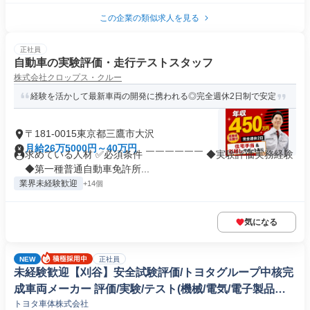
この企業の類似求人を見る
正社員
自動車の実験評価・走行テストスタッフ
株式会社クロップス・クルー
経験を活かして最新車両の開発に携われる◎完全週休2日制で安定
〒181-0015東京都三鷹市大沢
月給26万5000円～40万円
求めている人材 ✅必須条件 ￣￣￣￣￣￣ ◆実験評価実務経験
◆第一種普通自動車免許所...
業界未経験歓迎
+14個
気になる
NEW
正社員
未経験歓迎【刈谷】安全試験評価/トヨタグループ中核完
成車両メーカー 評価/実験/テスト(機械/電気/電子製品専
トヨタ車体株式会社
門職)