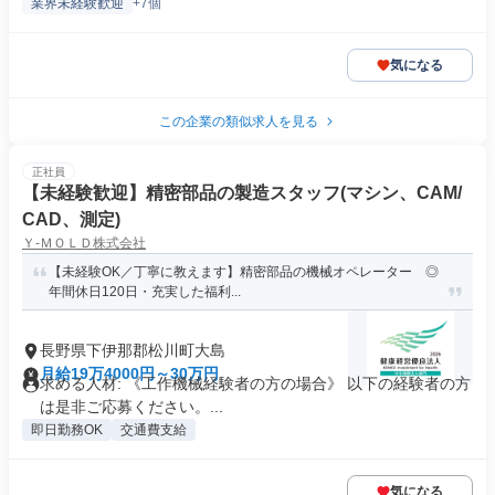
業界未経験歓迎
+7個
気になる
この企業の類似求人を見る
正社員
【未経験歓迎】精密部品の製造スタッフ(マシン、CAM/
CAD、測定)
Ｙ‐ＭＯＬＤ株式会社
【未経験OK／丁寧に教えます】精密部品の機械オペレーター ◎
年間休日120日・充実した福利...
長野県下伊那郡松川町大島
月給19万4000円～30万円
求める人材: 《工作機械経験者の方の場合》 以下の経験者の方
は是非ご応募ください。...
即日勤務OK
交通費支給
気になる