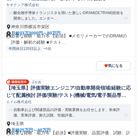
キオクシア株式会社
酸化物半導体トランジスタを用いた新しいDRAM(OCTRAM)技術を
開発しました。エンター...
神奈川県横浜市栄区
月給33万3000円～80万円
必要な経験・能力等 【必須】 ■メモリメーカーでのDRAMの
評価・解析の経験 ■テスト...
年間休日120日以上
+4個
気になる
正社員
【埼玉県】評価実験エンジニア/自動車開発領域/経験に応
じて配属検討 評価/実験/テスト(機械/電気/電子製品専門
エイム株式会社
職)
自動車および関連部品の評価・実験業務をお任せします。単体評
価、実車評価、耐久試験、性能評価...
埼玉県
月給25万円～40万円
必要な経験・能力等 【必須】■評価実験、品質評価、試験、計