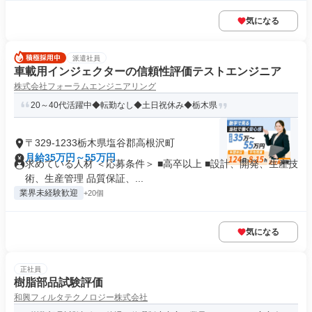
気になる
派遣社員
車載用インジェクターの信頼性評価テストエンジニア
株式会社フォーラムエンジニアリング
20～40代活躍中◆転勤なし◆土日祝休み◆栃木県
〒329-1233栃木県塩谷郡高根沢町
月給35万円～55万円
求めている人材 ＜応募条件＞ ■高卒以上 ■設計、開発、生産技
術、生産管理 品質保証、...
業界未経験歓迎
+20個
気になる
正社員
樹脂部品試験評価
和興フィルタテクノロジー株式会社