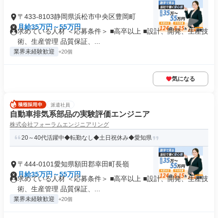
〒433-8103静岡県浜松市中央区豊岡町
月給35万円～55万円
求めている人材 ＜応募条件＞ ■高卒以上 ■設計、開発、生産技
術、生産管理 品質保証、...
業界未経験歓迎
+20個
気になる
派遣社員
自動車排気系部品の実験評価エンジニア
株式会社フォーラムエンジニアリング
20～40代活躍中◆転勤なし◆土日祝休み◆愛知県
〒444-0101愛知県額田郡幸田町長嶺
月給35万円～55万円
求めている人材 ＜応募条件＞ ■高卒以上 ■設計、開発、生産技
術、生産管理 品質保証、...
業界未経験歓迎
+20個