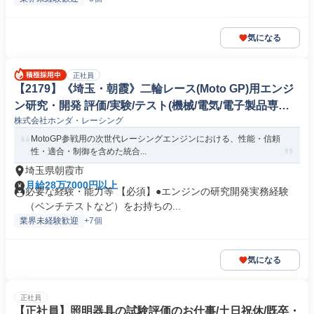
気になる
正社員
【2179】《埼玉・朝霞》二輪レース(Moto GP)用エンジ
ン研究・開発 評価/実験/テスト(機械/電気/電子製品専門
株式会社ホンダ・レーシング
職)
MotoGP参戦用の次世代レーシングエンジンにおける、性能・信頼
性・適合・制御を含めた統合...
埼玉県朝霞市
月給28万7000円以上
必要な経験・能力等 【必須】●エンジンの研究開発実務経験
（ベンチテストなど）をお持ちの...
業界未経験歓迎
+7個
気になる
正社員
【正社員】照明器具の試験評価のお仕事/土日祝休/既卒・