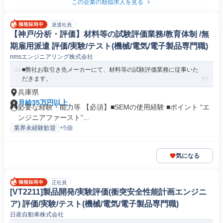
この企業の類似求人を見る
派遣社員
【神戸/分析・評価】材料等の試験評価業務/教育体制 /無
期雇用派遣 評価/実験/テスト(機械/電気/電子製品専門職)
nmsエンジニアリング株式会社
■弊社お取引き先メーカーにて、材料等の試験評価業務に従事いた
だきます。
兵庫県
月給35万円以上
必要な経験・能力等 【必須】■SEMの使用経験 ■ポイント “エ
ンジニアファースト”...
業界未経験歓迎
+5個
気になる
正社員
[VT2211]製品開発/実験評価(衝突安全性能計画エンジニ
ア) 評価/実験/テスト(機械/電気/電子製品専門職)
日産自動車株式会社