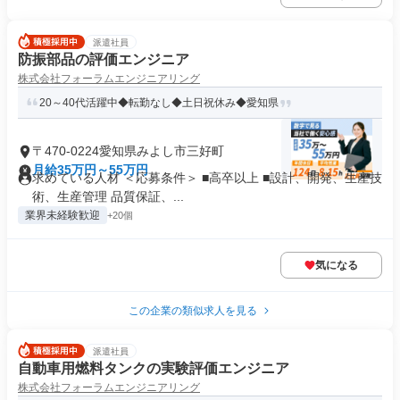
派遣社員
防振部品の評価エンジニア
株式会社フォーラムエンジニアリング
20～40代活躍中◆転勤なし◆土日祝休み◆愛知県
〒470-0224愛知県みよし市三好町
月給35万円～55万円
求めている人材 ＜応募条件＞ ■高卒以上 ■設計、開発、生産技
術、生産管理 品質保証、...
業界未経験歓迎
+20個
気になる
この企業の類似求人を見る
派遣社員
自動車用燃料タンクの実験評価エンジニア
株式会社フォーラムエンジニアリング