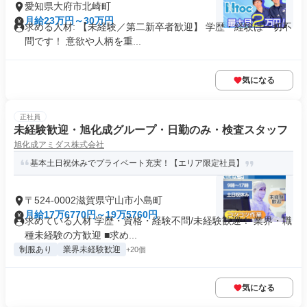
愛知県大府市北崎町
月給23万円～30万円
求める人材: 【未経験／第二新卒者歓迎】 学歴・経験は一切不
問です！ 意欲や人柄を重...
気になる
正社員
未経験歓迎・旭化成グループ・日勤のみ・検査スタッフ
旭化成アミダス株式会社
基本土日祝休みでプライベート充実！【エリア限定社員】
〒524-0002滋賀県守山市小島町
月給17万6770円～19万5760円
求めている人材 学歴・資格・経験不問/未経験歓迎！ 業界・職
種未経験の方歓迎 ■求め...
制服あり
業界未経験歓迎
+20個
気になる