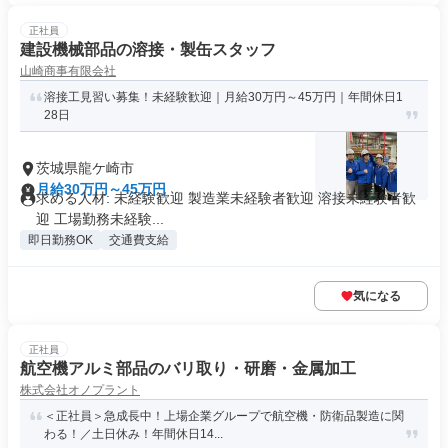
正社員
建設機械部品の溶接・製缶スタッフ
山崎商事有限会社
溶接工見習い募集！未経験歓迎｜月給30万円～45万円｜年間休日1
28日
茨城県龍ケ崎市
月給30万円～45万円
求める人材: 未経験歓迎 製造業未経験者歓迎 溶接未経験者歓
迎 工場勤務未経験...
即日勤務OK
交通費支給
気になる
正社員
航空機アルミ部品のバリ取り・研磨・金属加工
株式会社オノプラント
＜正社員＞急成長中！上場企業グループで航空機・防衛品製造に関
わる！／土日休み！年間休日14...