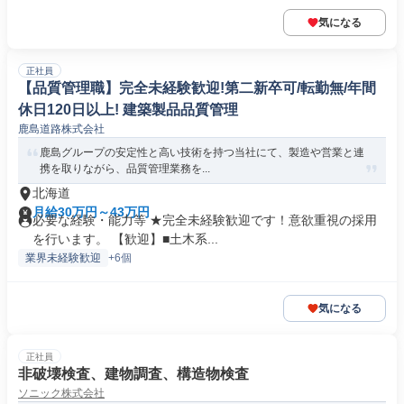
気になる
正社員
【品質管理職】完全未経験歓迎!第二新卒可/転勤無/年間
休日120日以上! 建築製品品質管理
鹿島道路株式会社
鹿島グループの安定性と高い技術を持つ当社にて、製造や営業と連
携を取りながら、品質管理業務を...
北海道
月給30万円～43万円
必要な経験・能力等 ★完全未経験歓迎です！意欲重視の採用
を行います。 【歓迎】■土木系...
業界未経験歓迎
+6個
気になる
正社員
非破壊検査、建物調査、構造物検査
ソニック株式会社