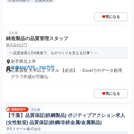
社員登用あり
交通費支給
気になる
正社員
鋳造製品の品質管理スタッフ
株式会社IJTT
品質改善とDX推進で、ものづくりを支える仕事！
岩手県北上市
年俸450万円～700万円
応募資格 大卒以上 スキル 【必須】 ・Excelでのデータ処理、
グラフ作成が可能な...
気になる
正社員
【千葉】品質保証(鉄鋼製品) ポジティブアクション求人
(女性歓迎) 品質保証(鉄鋼/非鉄金属/金属製品)
JFEスチール株式会社