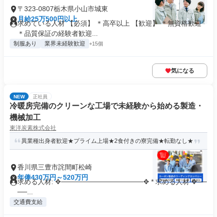
〒323-0807栃木県小山市城東
月給25万500円以上
求めている人材 【必須】 ＊高卒以上 【歓迎】 ＊無資格歓迎
＊品質保証の経験者歓迎...
制服あり
業界未経験歓迎
+15個
気になる
NEW
正社員
冷暖房完備のクリーンな工場で未経験から始める製造・
機械加工
東洋炭素株式会社
異業種出身者歓迎★プライム上場★2食付きの寮完備★転勤なし★
香川県三豊市詫間町松崎
年俸430万円～520万円
求める人材: ✥─────────────────✥ * 求める人材 ✥──
──...
交通費支給