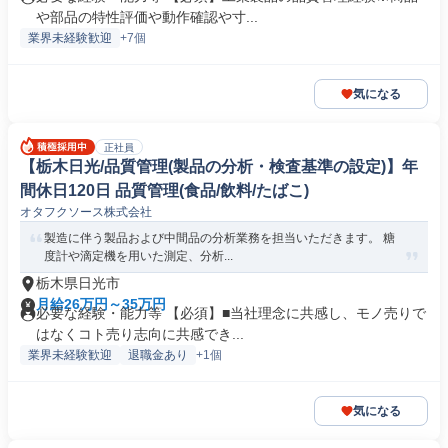
や部品の特性評価や動作確認や寸...
業界未経験歓迎
+7個
気になる
正社員
【栃木日光/品質管理(製品の分析・検査基準の設定)】年
間休日120日 品質管理(食品/飲料/たばこ)
オタフクソース株式会社
製造に伴う製品および中間品の分析業務を担当いただきます。 糖
度計や滴定機を用いた測定、分析...
栃木県日光市
月給26万円～35万円
必要な経験・能力等 【必須】■当社理念に共感し、モノ売りで
はなくコト売り志向に共感でき...
業界未経験歓迎
退職金あり
+1個
気になる