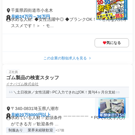
千葉県四街道市小名木
月給24万円～36万円
求める人材: ◆女性活躍中◎ ◆ブランクOK！ ＜こんな人にオ
ススメです！＞ ・モ...
気になる
この企業の類似求人を見る
正社員
ゴム製品の検査スタッフ
イナバゴム株式会社
＼土日祝休／女性活躍✨PC入力できればOK！賞与4ヶ月分支給
〒340-0831埼玉県八潮市
月給20万8000円以上
求めている人材 ✅必須条件 ￣￣￣￣￣￣ ＊PCでの文字入力
ができる方 ✅歓迎条件 ...
制服あり
業界未経験歓迎
+17個