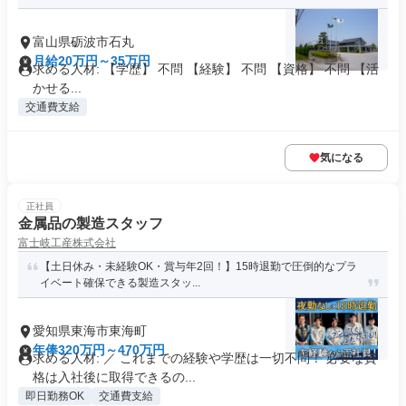
富山県砺波市石丸
月給20万円～35万円
求める人材: 【学歴】 不問 【経験】 不問 【資格】 不問 【活
かせる...
交通費支給
気になる
正社員
金属品の製造スタッフ
富士岐工産株式会社
【土日休み・未経験OK・賞与年2回！】15時退勤で圧倒的なプラ
イベート確保できる製造スタッ...
愛知県東海市東海町
年俸320万円～470万円
求める人材: ／ これまでの経験や学歴は一切不問！ 必要な資
格は入社後に取得できるの...
即日勤務OK
交通費支給