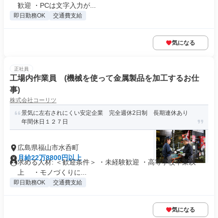
歓迎 ・PCは文字入力が...
即日勤務OK
交通費支給
気になる
正社員
工場内作業員 (機械を使って金属製品を加工するお仕
事)
株式会社コーリツ
景気に左右されにくい安定企業 完全週休2日制 長期連休あり
年間休日１２７日
広島県福山市水呑町
月給22万8800円以上
求める人材: ＜歓迎条件＞ ・未経験歓迎 ・高等学校卒業以
上 ・モノづくりに...
即日勤務OK
交通費支給
気になる