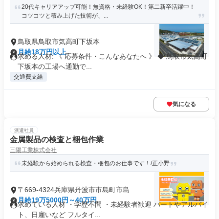
20代キャリアアップ可能！無資格・未経験OK！第二新卒活躍中！
コツコツと積み上げた技術が、...
鳥取県鳥取市気高町下坂本
月給18万円以上
求める人材: 《 応募条件・こんなあなたへ 》 ◆ 鳥取市気高町
下坂本の工場へ通勤で...
交通費支給
気になる
派遣社員
金属製品の検査と梱包作業
三陽工業株式会社
未経験から始められる検査・梱包のお仕事です！/正小野
〒669-4324兵庫県丹波市市島町市島
月給19万5000円～40万円
求めている人材 ・学歴不問 ・未経験者歓迎 パートやアルバイ
ト、日雇いなど フルタイ...