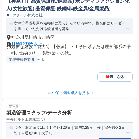
【神奈川】品質保証(鉄鋼製品) ポジティブアクション求
人(女性歓迎) 品質保証(鉄鋼/非鉄金属/金属製品)
JFEスチール株式会社
女性管理職登用を積極的に取り組んでいる中で、将来的にリーダー
を担っていただける候補者を募集...
神奈川県川崎市川崎区
月給32万円以上
必要な経験・能力等 【必須】 ・工学部系または理学部系の学
科ご出身の方 ・製造業での就...
業界未経験歓迎
+6個
気になる
この企業の類似求人を見る
正社員
製造管理スタッフ/データ分析
中央ビルト工業株式会社
【今月限定面接1回！】年休126日｜賞与3.25ヶ月分｜完全週休2日
制｜車通勤OK｜大手な...