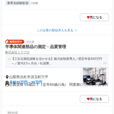
業界未経験歓迎
+20個
気になる
この企業の類似求人を見る
正社員
半導体関連部品の測定・品質管理
株式会社ミラプロ
【三次元測定経験を活かせる】能力給制度導入／想定年収450万円
～／賞与3.5ヶ月分／社員寮...
山梨県北杜市須玉町穴平
月給20万円～30万円
応募資格 59歳以下（定年60歳の為） 同業務にご興味がある方
気になる
契約社員