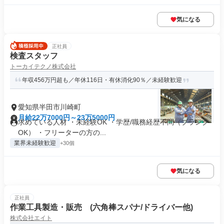
気になる
正社員
検査スタッフ
トーカイテクノ株式会社
年収456万円超も／年休116日・有休消化90％／未経験歓迎
愛知県半田市川崎町
月給22万7000円～23万5000円
求めている人材 ・未経験OK ・学歴/職務経歴不問（ブランク
OK） ・フリーターの方の...
業界未経験歓迎
+30個
気になる
正社員
作業工具製造・販売 (六角棒スパナ/ドライバー他)
株式会社エイト