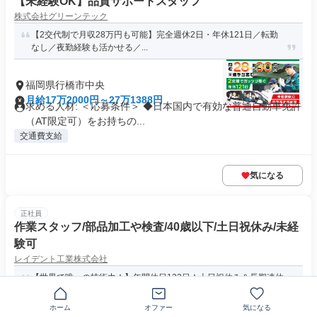
【未経験OK】品質サポートスタッフ
株式会社グリーンテック
【2交代制で月収28万円も可能】完全週休2日・年休121日／転勤
なし／夜勤経験も活かせる／...
福岡県行橋市中央
月給17万2000円～27万1388円
求める人材: ＜応募条件＞ ◆日本国内で有効な普通自動車免許
（AT限定可）をお持ちの...
交通費支給
気になる
正社員
作業スタッフ/部品加工や検査/40歳以下/土日祝休み/未経
験可
レイデント工業株式会社
【世界で唯一の技術力！】年間休日123日！土日祝休み＆長期連休
ありでメリハリ抜群！20・3...
ホーム
オファー
気になる