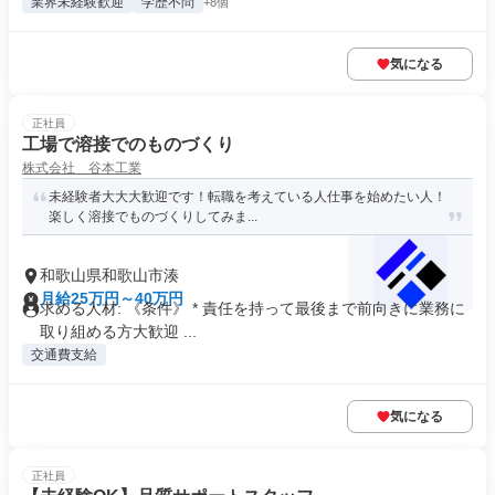
業界未経験歓迎
学歴不問
+8個
気になる
正社員
工場で溶接でのものづくり
株式会社 谷本工業
未経験者大大大歓迎です！転職を考えている人仕事を始めたい人！
楽しく溶接でものづくりしてみま...
和歌山県和歌山市湊
月給25万円～40万円
求める人材: 《条件》 * 責任を持って最後まで前向きに業務に
取り組める方大歓迎 ...
交通費支給
気になる
正社員