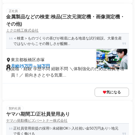
正社員
金属製品などの検査:検品(三次元測定機・画像測定機・
その他)
ミクロ精工株式会社
＜検査＞ものづくりの喜びが根底にある地道な試行錯誤。大量生産
ではないからこその難しさが醍醐...
東京都板橋区赤塚
月給25万円～38万円
資格・経験 学歴不問 経験不問 ＼体制強化のため正社員を増
員！／ 前向きさとやる気重...
気になる
契約社員
ヤマハ期間工/正社員登用あり
ヤマハ発動機ビズパートナー株式会社
正社員登用前提の採用✨未経験OK✨入社祝い金50万円あり✨地元
で長く働ける