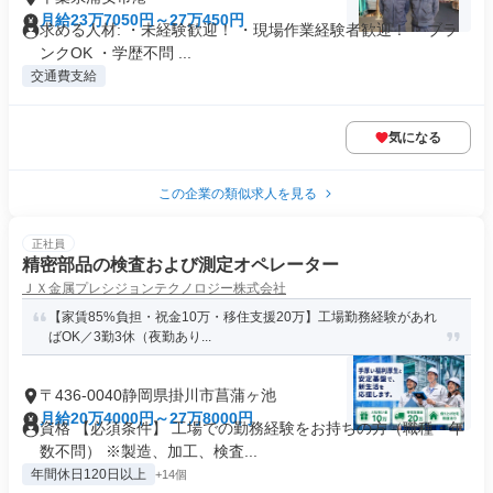
月給23万7050円～27万450円
求める人材: ​・未経験歓迎！ ・現場作業経験者歓迎！ ・ブラ
ンクOK ・学歴不問 ...
交通費支給
気になる
この企業の類似求人を見る
正社員
精密部品の検査および測定オペレーター
ＪＸ金属プレシジョンテクノロジー株式会社
【家賃85%負担・祝金10万・移住支援20万】工場勤務経験があれ
ばOK／3勤3休（夜勤あり...
〒436-0040静岡県掛川市菖蒲ヶ池
月給20万4000円～27万8000円
資格 【必須条件】 工場での勤務経験をお持ちの方（職種・年
数不問） ※製造、加工、検査...
年間休日120日以上
+14個