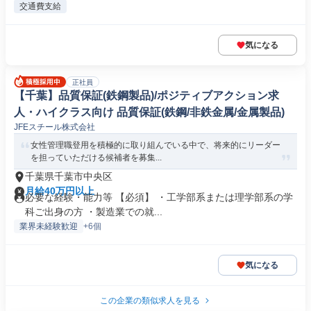
交通費支給
気になる
正社員
【千葉】品質保証(鉄鋼製品)/ポジティブアクション求
人・ハイクラス向け 品質保証(鉄鋼/非鉄金属/金属製品)
JFEスチール株式会社
女性管理職登用を積極的に取り組んでいる中で、将来的にリーダー
を担っていただける候補者を募集...
千葉県千葉市中央区
月給40万円以上
必要な経験・能力等 【必須】 ・工学部系または理学部系の学
科ご出身の方 ・製造業での就...
業界未経験歓迎
+6個
気になる
この企業の類似求人を見る