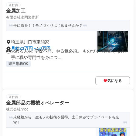
正社員
金属加工
有限会社永岡製作所
手に職を！！モノづくりはじめませんか？
埼玉県川口市東領家
月給23万円～50万円
求める人材: 学歴不問、やる気必須。 ものづくりが好きな方、
手に職や専門性を身につ...
即日勤務OK
気になる
正社員
金属部品の機械オペレーター
株式会社Ntoc
未経験から一生モノの技術を習得。土日休みでプライベートも充
実！