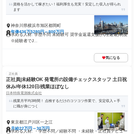
資格を活かして稼ぎたい！福利厚生も充実！安定した収入が得られ
ます
神奈川県横浜市旭区都岡町
年俸436万5280円～800万円
求める人材: 学歴不問 未経験可 奨学金返還支援(代理返還)制度
※経験者でJ...
気になる
正社員
正社員|未経験OK 発電所の設備チェックスタッフ 土日祝
休み/年休120日/残業ほぼなし
日本特殊電測株式会社
残業月平均3時間！ 点検するだけのコツコツ作業で、安定収入＋手
に職が身につく
東京都江戸川区一之江
月給22万円～30万円
求める人材: ・学歴不問／経験不問 ・未経験・正社員デビュー