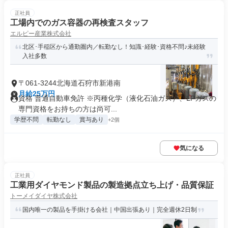
正社員
工場内でのガス容器の再検査スタッフ
エルピー産業株式会社
北区･手稲区から通勤圏内／転勤なし！知識･経験･資格不問♪未経験
入社多数
〒061-3244北海道石狩市新港南
月給25万円
資格 普通自動車免許 ※丙種化学（液化石油ガス）、LPガスの
専門資格をお持ちの方は尚可...
学歴不問
転勤なし
賞与あり
+2個
気になる
正社員
工業用ダイヤモンド製品の製造拠点立ち上げ・品質保証
トーメイダイヤ株式会社
国内唯一の製品を手掛ける会社｜中国出張あり｜完全週休2日制