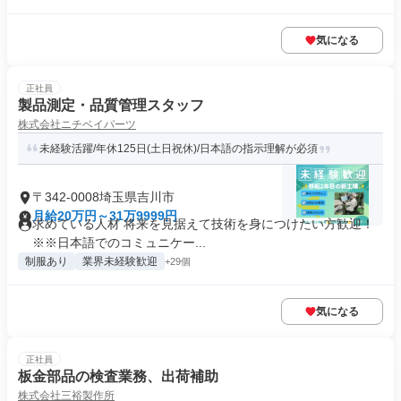
気になる
正社員
製品測定・品質管理スタッフ
株式会社ニチベイパーツ
未経験活躍/年休125日(土日祝休)/日本語の指示理解が必須
〒342-0008埼玉県吉川市
月給20万円～31万9999円
求めている人材 将来を見据えて技術を身につけたい方歓迎！
※※日本語でのコミュニケー...
制服あり
業界未経験歓迎
+29個
気になる
正社員
板金部品の検査業務、出荷補助
株式会社三裕製作所