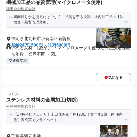
機械加工品の品質管理(マイクロメータ使用)
和田合金株式会社
図面通りかを測るだけでなく、品質を守る役割。社内加工品の寸法
検査・品質管理業務。
福岡県北九州市小倉南区新曽根
月給24万1500円～31万5000円
求める人材: 【必須】 ・マイクロメータを使った寸法測定経験
※年数・業界不問 ・図...
交通費支給
気になる
正社員
ステンレス材料の金属加工(切断)
松井鋼材株式会社
【17時半ピタ上がり】土日休み＆年休123日！賞与年2回・住宅/家
族手当充実でプライベート...
千葉県浦安市港