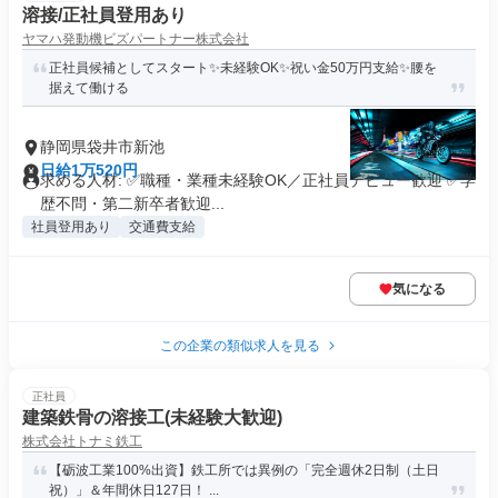
溶接/正社員登用あり
ヤマハ発動機ビズパートナー株式会社
正社員候補としてスタート✨未経験OK✨祝い金50万円支給✨腰を
据えて働ける
静岡県袋井市新池
日給1万520円
求める人材: ✅職種・業種未経験OK／正社員デビュー歓迎 ✅学
歴不問・第二新卒者歓迎...
社員登用あり
交通費支給
気になる
この企業の類似求人を見る
正社員
建築鉄骨の溶接工(未経験大歓迎)
株式会社トナミ鉄工
【砺波工業100%出資】鉄工所では異例の「完全週休2日制（土日
祝）」＆年間休日127日！ ...