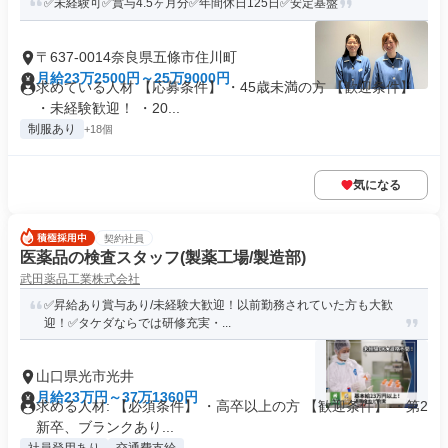
✅未経験可✅賞与4.5ヶ月分✅年間休日125日✅安定基盤
〒637-0014奈良県五條市住川町
月給23万2500円～25万9000円
求めている人材 【応募条件】 ・45歳未満の方 【歓迎条件】
・未経験歓迎！ ・20...
制服あり
+18個
気になる
契約社員
医薬品の検査スタッフ(製薬工場/製造部)
武田薬品工業株式会社
✅昇給あり賞与あり/未経験大歓迎！以前勤務されていた方も大歓
迎！✅タケダならでは研修充実・...
山口県光市光井
月給23万円～37万1360円
求める人材: 【必須条件】 ・高卒以上の方 【歓迎条件】 ・第2
新卒、ブランクあり...