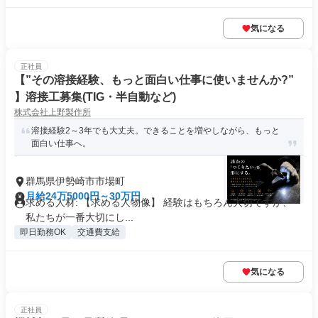
気になる
正社員
【”その溶接経験、もっと面白い仕事に使いませんか?”
】溶接工募集(TIG・半自動など)
株式会社上野製作所
溶接経験2～3年でも大丈夫。できることを増やしながら、もっと
面白い仕事へ。
群馬県伊勢崎市市場町
月給24万5000円～30万円
求める人材: 【求める人物像】 経験はもちろん大切ですが、
私たちが一番大切にし...
即日勤務OK
交通費支給
気になる
正社員