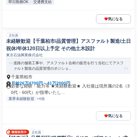
即日勤務OK
交通費支給
気になる
正社員
未経験歓迎【千葉柏市/品質管理】アスファルト製造/土日
祝休/年休120日以上予定 その他土木設計
東京石油興業株式会社
道路の舗装工事や、アスファルト合材の販売を行う当社にてアスフ
ァルト製造の品質管理のポジショ...
千葉県柏市
月給26万4700円～41万2000円
必要な経験・能力等 ★未経験歓迎★ 入社後は現所属の2名（3
0代・60代）が指導いたし...
業界未経験歓迎
+4個
気になる
正社員