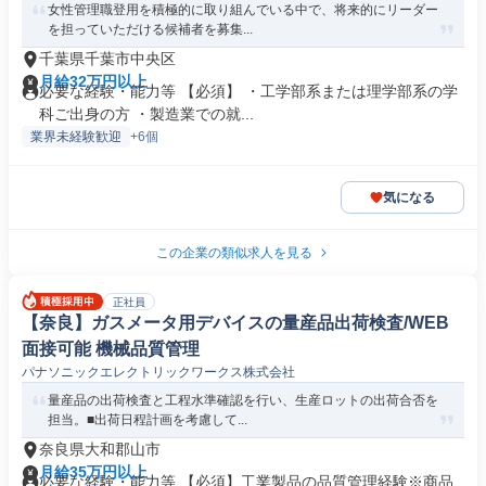
女性管理職登用を積極的に取り組んでいる中で、将来的にリーダー
を担っていただける候補者を募集...
千葉県千葉市中央区
月給32万円以上
必要な経験・能力等 【必須】 ・工学部系または理学部系の学
科ご出身の方 ・製造業での就...
業界未経験歓迎
+6個
気になる
この企業の類似求人を見る
正社員
【奈良】ガスメータ用デバイスの量産品出荷検査/WEB
面接可能 機械品質管理
パナソニックエレクトリックワークス株式会社
量産品の出荷検査と工程水準確認を行い、生産ロットの出荷合否を
担当。■出荷日程計画を考慮して...
奈良県大和郡山市
月給35万円以上
必要な経験・能力等 【必須】工業製品の品質管理経験※商品