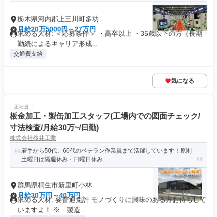
栃木県河内郡上三川町多功
月給20万5000円～27万円
求める人材: ＜応募条件＞ ・高卒以上 ・35歳以下の方（長期
勤続によるキャリア形成...
交通費支給
気になる
正社員
板金加工・製缶加工スタッフ(工場内での図面チェック/
寸法検査/月給30万~/日勤)
株式会社桜井工業
若手から50代、60代のベテラン作業員まで活躍しています！原則
土曜日は隔週休み・日曜日休み...
群馬県桐生市新里町小林
月給30万円～40万円
求める人材: 要普通免許 モノづくりに興味のある方お待ちして
いますよ！ ※ 製造...