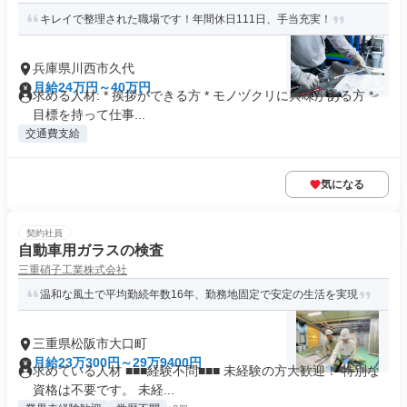
キレイで整理された職場です！年間休日111日、手当充実！
兵庫県川西市久代
月給24万円～40万円
求める人材: * 挨拶ができる方 * モノヅクリに興味がある方 *
目標を持って仕事...
交通費支給
気になる
契約社員
自動車用ガラスの検査
三重硝子工業株式会社
温和な風土で平均勤続年数16年、勤務地固定で安定の生活を実現
三重県松阪市大口町
月給23万300円～29万9400円
求めている人材 ■■■経験不問■■■ 未経験の方大歓迎！ 特別な
資格は不要です。 未経...