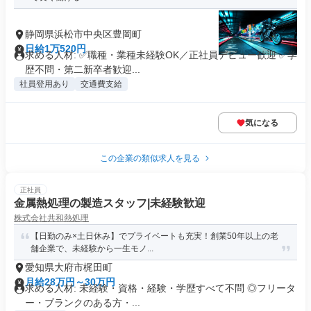
静岡県浜松市中央区豊岡町
日給1万520円
求める人材: ✅職種・業種未経験OK／正社員デビュー歓迎 ✅学
歴不問・第二新卒者歓迎...
社員登用あり
交通費支給
気になる
この企業の類似求人を見る
正社員
金属熱処理の製造スタッフ|未経験歓迎
株式会社共和熱処理
【日勤のみ×土日休み】でプライベートも充実！創業50年以上の老
舗企業で、未経験から一生モノ...
愛知県大府市梶田町
月給28万円～30万円
求める人材: 未経験・資格・経験・学歴すべて不問 ◎フリータ
ー・ブランクのある方・...