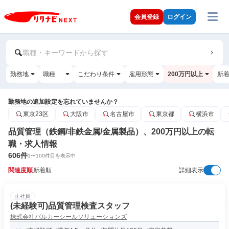
会員登録
ログイン
職種・キーワードから探す
勤務地
職種
こだわり条件
雇用形態
200万円以上
新
勤務地の追加設定を忘れていませんか？
東京23区
大阪市
名古屋市
東京都
横浜市
品質管理（鉄鋼/非鉄金属/金属製品）、200万円以上の転
職・求人情報
606
件
1
〜
100
件目を表示中
関連度順
新着順
詳細表示
正社員
(未経験可)品質管理検査スタッフ
株式会社バルカーシールソリューションズ