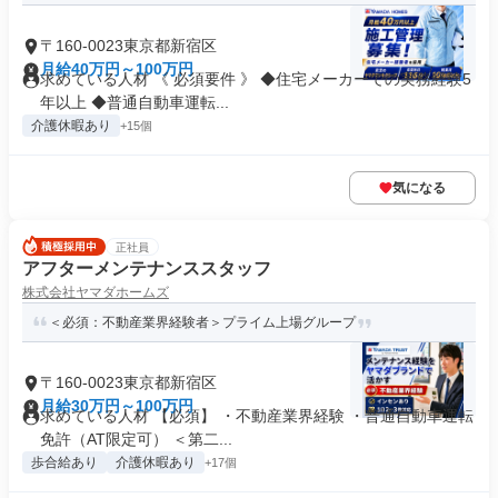
〒160-0023東京都新宿区
月給40万円～100万円
求めている人材 《 必須要件 》 ◆住宅メーカーでの実務経験5
年以上 ◆普通自動車運転...
介護休暇あり
+15個
気になる
正社員
アフターメンテナンススタッフ
株式会社ヤマダホームズ
＜必須：不動産業界経験者＞プライム上場グループ
〒160-0023東京都新宿区
月給30万円～100万円
求めている人材 【必須】 ・不動産業界経験 ・普通自動車運転
免許（AT限定可） ＜第二...
歩合給あり
介護休暇あり
+17個