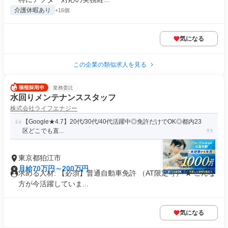
介護休暇あり
+16個
気になる
この企業の類似求人を見る
業務委託
水回りメンテナンススタッフ
株式会社ライフエナジー
【Google★4.7】20代/30代/40代活躍中◎免許だけでOK◎都内23
区どこでも直...
東京都狛江市
月給70万円～200万円
求める人材: 【必須】普通自動車免許 （AT限定可） ★ こんな
方が今活躍していま...
気になる