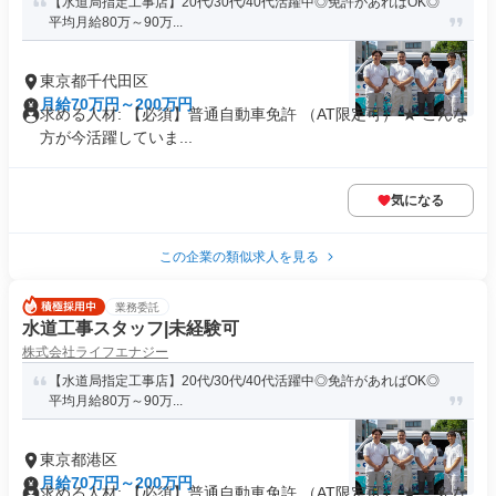
【水道局指定工事店】20代/30代/40代活躍中◎免許があればOK◎
平均月給80万～90万...
東京都千代田区
月給70万円～200万円
求める人材: 【必須】普通自動車免許 （AT限定可） ★ こんな
方が今活躍していま...
気になる
この企業の類似求人を見る
業務委託
水道工事スタッフ|未経験可
株式会社ライフエナジー
【水道局指定工事店】20代/30代/40代活躍中◎免許があればOK◎
平均月給80万～90万...
東京都港区
月給70万円～200万円
求める人材: 【必須】普通自動車免許 （AT限定可） ★ こんな