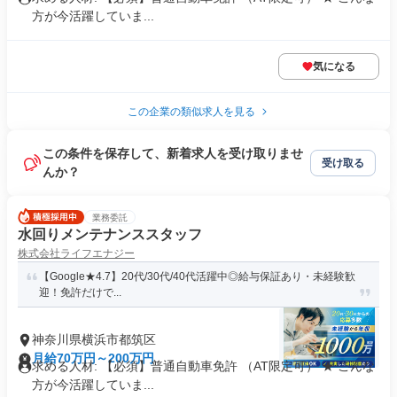
方が今活躍していま...
気になる
この企業の類似求人を見る
この条件を保存して、新着求人を受け取りませ
受け取る
んか？
業務委託
水回りメンテナンススタッフ
株式会社ライフエナジー
【Google★4.7】20代/30代/40代活躍中◎給与保証あり・未経験歓
迎！免許だけで...
神奈川県横浜市都筑区
月給70万円～200万円
求める人材: 【必須】普通自動車免許 （AT限定可） ★ こんな
方が今活躍していま...