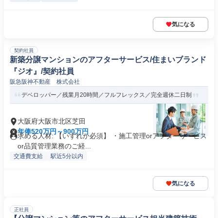
気になる
契約社員
新築分譲マンションのアフターサービス/住まいブランド
『ジオ』/契約社員
阪急阪神不動産 株式会社
デベロッパー／残業月20時間／フルフレックス／完全週休二日制
大阪府大阪市北区芝田
年俸520万円～900万円
求める人材: 【いずれか必須】 ・施工管理orアフターサービス
or品質管理業務のご経...
交通費支給
駅近5分以内
気になる
正社員