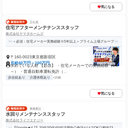
気になる
正社員
住宅アフターメンテナンススタッフ
株式会社ヤマダホームズ
＜必須：住宅メーカー実務経験※5年以上＞プライム上場グループ
〒160-0023東京都新宿区
月給40万円～100万円
求めている人材 【必須】 ・住宅メーカーでの実務経験（5年
～） ・普通自動車運転免許（...
歩合給あり
介護休暇あり
+15個
気になる
業務委託
水回りメンテナンススタッフ
株式会社ライフエナジー
【Google★4.7】20代/30代/40代活躍中◎免許だけでOK◎都内23