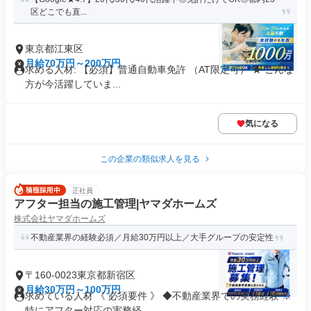
区どこでも直...
東京都江東区
月給70万円～200万円
求める人材: 【必須】普通自動車免許 （AT限定可） ★ こんな
方が今活躍していま...
気になる
この企業の類似求人を見る
正社員
アフター担当の施工管理|ヤマダホームズ
株式会社ヤマダホームズ
不動産業界の経験必須／月給30万円以上／大手グループの安定性
〒160-0023東京都新宿区
月給30万円～100万円
求めている人材 《 必須要件 》 ◆不動産業界での実務経験 ※
特にアフター対応の実務経...