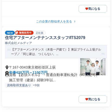
気になる
この企業の類似求人を見る
NEW
正社員
住宅アフターメンテナンススタッフ/ITS2079
株式会社メルディア
【アフターメンテナンス（木造一戸建て）】東証プライム上場グル
ープ／「同じ家は、つくらない。...
〒167-0043東京都杉並区上荻
年俸420万円～1100万円
資格 【必須スキル】 ・普通自動車運転免許（AT限定可） ・
施工管理（建築）経験3年以...
資格取得支援あり
+9個
気になる