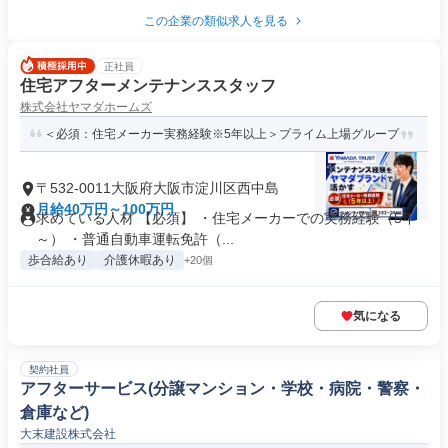
この企業の類似求人を見る
正社員
住宅アフターメンテナンススタッフ
株式会社ヤマダホームズ
＜必須：住宅メーカー実務経験※5年以上＞プライム上場グループ
〒532-0011大阪府大阪市淀川区西中島
月給40万円～100万円
求めている人材 【必須】 ・住宅メーカーでの実務経験（5年
～） ・普通自動車運転免許（...
歩合給あり
介護休暇あり
+20個
気になる
契約社員
アフターサービス(分譲マンション・学校・病院・警察・
倉庫など)
大末建設株式会社