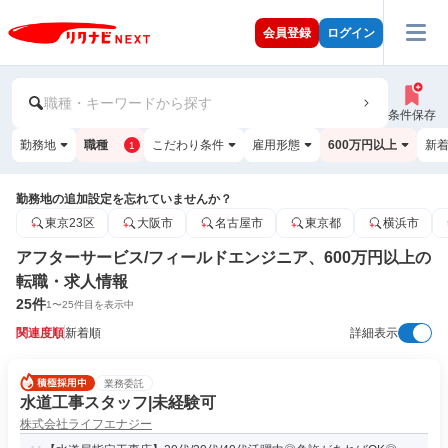
会員登録
ログイン
職種・キーワードから探す
条件保存
勤務地
職種
こだわり条件
雇用形態
600万円以上
新
1
勤務地の追加設定を忘れていませんか？
東京23区
大阪市
名古屋市
東京都
横浜市
アフターサービス/フィールドエンジニア、600万円以上の
転職・求人情報
25
件
1
〜
25
件目を表示中
関連度順
新着順
詳細表示
業務委託
水道工事スタッフ|未経験可
株式会社ライフエナジー