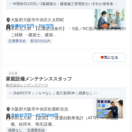
年間休日120日／2級建築士・建築施工管理技士いずれか保有者
大阪府大阪市中央区久太郎町
年俸550万円～750万円
求める人材: 【応募必須条件】 ・S造／RC造の建築施工管理の
ご経験 ・建築士、建築...
交通費支給
駅近5分以内
気になる
正社員
家庭設備メンテナンススタッフ
株式会社レジデンスアーク
月給65万可｜ノルマなし｜直行直帰OK｜残業なし
大阪府大阪市中央区松屋町住吉
月給35万円～65万5000円
求める人材: 【必須】 ✅普通自動車免許（AT可） ✅水道設
備、給排水、衛生設備...
残業なし
交通費支給