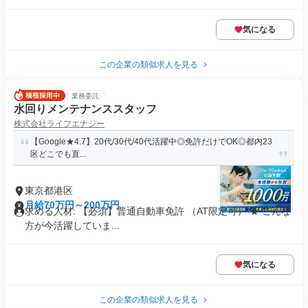
気になる
この企業の類似求人を見る
業務委託
水回りメンテナンススタッフ
株式会社ライフエナジー
【Google★4.7】20代/30代/40代活躍中◎免許だけでOK◎都内23
区どこでも直...
東京都港区
月給70万円～200万円
求める人材: 【必須】普通自動車免許 （AT限定可） ★ こんな
方が今活躍していま...
気になる
この企業の類似求人を見る