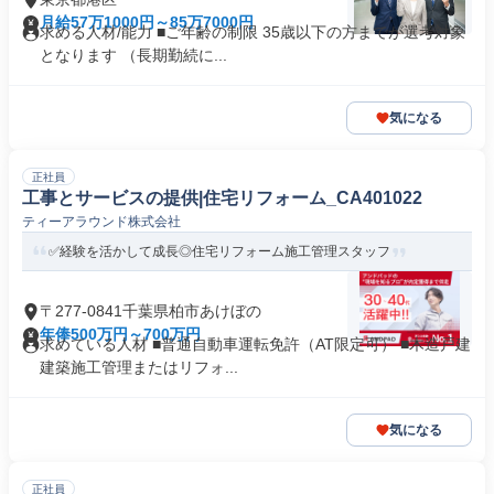
月給57万1000円～85万7000円
求める人材/能力 ■ご年齢の制限 35歳以下の方までが選考対象
となります （長期勤続に...
気になる
正社員
工事とサービスの提供|住宅リフォーム_CA401022
ティーアラウンド株式会社
✅経験を活かして成長◎住宅リフォーム施工管理スタッフ
〒277-0841千葉県柏市あけぼの
年俸500万円～700万円
求めている人材 ■普通自動車運転免許（AT限定可） ■木造戸建
建築施工管理またはリフォ...
気になる
正社員