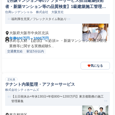
【分譲マンション等のアフターサービス担当建築技術
者・新築マンション等の品質検査】1級建築施工管理技
住商レジデンシャル 株式会社 大阪支社
士
福利厚生充実／フレックスタイム制あり
大阪府大阪市中央区北浜
年俸600万円～1000万円
求める人材: 【必須】 ≪必須≫ ・新築マンションの施工管理
業務等に関する実務経験5...
交通費支給
駅近5分以内
気になる
正社員
テナント内装監理・アフターサービス
株式会社シティホームズ
【土日祝休み×年休130日×年収800〜1200万円】東京都勤務の施工
管理募集
東京都港区