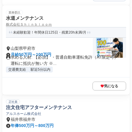
業務委託
水道メンテナンス
株式会社Ｓｈｉｎｂｌｏｏｍ
未経験歓迎！年間休日125日・残業20h未満/月
山梨県甲府市
月給50万円～100万円
求める人材: 【必須】 ・普通自動車運転免許（AT限定可） ・
運転に抵抗が無い方 ※...
交通費支給
駅近5分以内
気になる
正社員
注文住宅アフターメンテナンス
アルスホーム株式会社
福井県福井市
年俸500万円～800万円