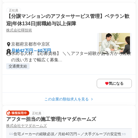
正社員
【分譲マンションのアフターサービス管理】ベテラン歓
迎|年休134日|前職給与以上保障
株式会社暉技術
京都府京都市中京区
月給42万円～60万円
求める人材: 【応募資格】 ＼＼アフター経験がある方から経験
の浅い方まで幅広く募集...
交通費支給
気になる
この企業の類似求人を見る
正社員
アフター担当の施工管理|ヤマダホームズ
株式会社ヤマダホームズ
住宅メーカーの経験必須／月給40万円～／大手グループの安定性