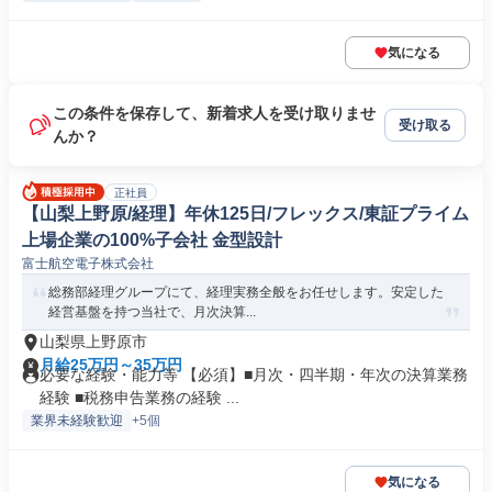
気になる
この条件を保存して、新着求人を受け取りませ
受け取る
んか？
正社員
【山梨上野原/経理】年休125日/フレックス/東証プライム
上場企業の100%子会社 金型設計
富士航空電子株式会社
総務部経理グループにて、経理実務全般をお任せします。安定した
経営基盤を持つ当社で、月次決算...
山梨県上野原市
月給25万円～35万円
必要な経験・能力等 【必須】■月次・四半期・年次の決算業務
経験 ■税務申告業務の経験 ...
業界未経験歓迎
+5個
気になる