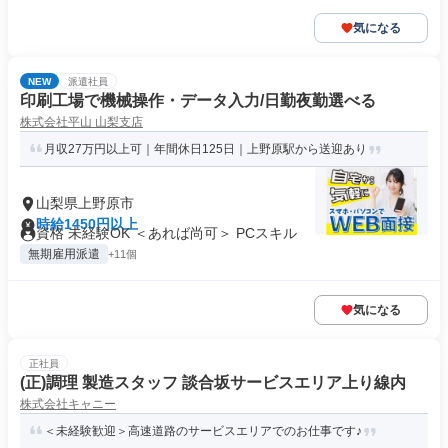
気になる
NEW
派遣社員
印刷工場で機械操作・データ入力/日勤夜勤選べる
株式会社平山 山梨支店
月収27万円以上可｜年間休日125日｜上野原駅から送迎あり
山梨県上野原市
時給1450円以上
資格 未経験OK ＜あれば尚可＞ PCスキル
無期雇用派遣
+11個
気になる
正社員
(正)調理 製造スタッフ 談合坂サービスエリア上り線内
株式会社キャニー
＜未経験歓迎＞高速道路のサービスエリアでのお仕事です♪