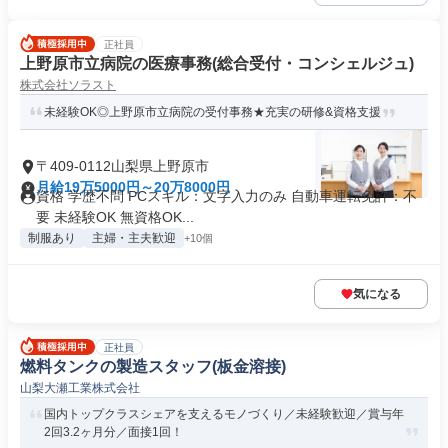
正社員
上野原市立病院の医療事務(総合受付・コンシェルジュ)
株式会社ソラスト
未経験OK◎上野原市立病院の受付事務★充実の研修&資格支援
〒409-0112山梨県上野原市
月給19万5000円～20万8000円
資格 学歴不問 PCスキル：文字入力のみ 自動車運転免許：不
要 未経験OK 無資格OK...
制服あり
主婦・主夫歓迎
+10個
気になる
正社員
燃料タンクの製造スタッフ(板金溶接)
山梨大瀬工業株式会社
国内トップクラスシェアを支えるモノづくり／未経験歓迎／賞与年
2回3.2ヶ月分／面接1回！