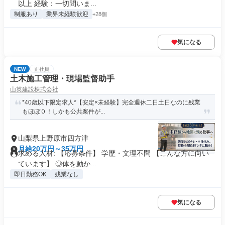
以上 経験：一切問いま...
制服あり
業界未経験歓迎
+28個
気になる
NEW
正社員
土木施工管理・現場監督助手
山英建設株式会社
*40歳以下限定求人*【安定×未経験】完全週休二日土日なのに残業
もほぼ０！しかも公共案件が...
山梨県上野原市四方津
月給20万円～35万円
求める人材: 【応募条件】 学歴・文理不問 【こんな方に向い
ています】 ◎体を動か...
即日勤務OK
残業なし
気になる