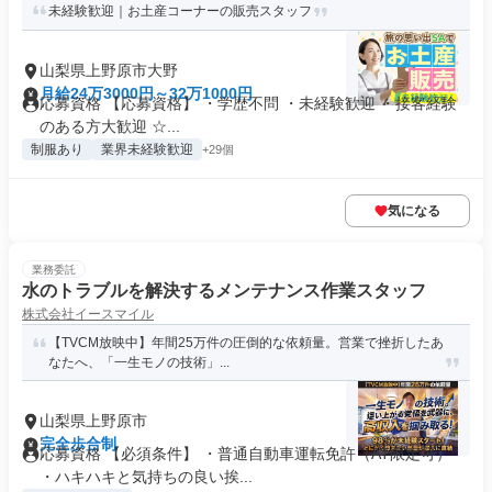
未経験歓迎｜お土産コーナーの販売スタッフ
山梨県上野原市大野
月給24万3000円～32万1000円
応募資格 【応募資格】 ・学歴不問 ・未経験歓迎 ・接客経験
のある方大歓迎 ☆...
制服あり
業界未経験歓迎
+29個
気になる
業務委託
水のトラブルを解決するメンテナンス作業スタッフ
株式会社イースマイル
【TVCM放映中】年間25万件の圧倒的な依頼量。営業で挫折したあ
なたへ、「一生モノの技術」...
山梨県上野原市
完全歩合制
応募資格 【必須条件】 ・普通自動車運転免許（AT限定可）
・ハキハキと気持ちの良い挨...