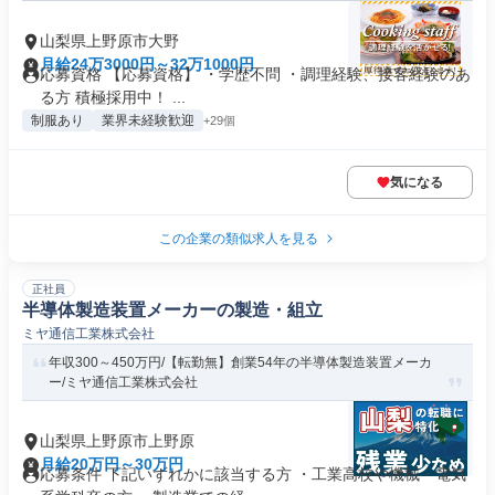
山梨県上野原市大野
月給24万3000円～32万1000円
応募資格 【応募資格】 ・学歴不問 ・調理経験、接客経験のあ
る方 積極採用中！ ...
制服あり
業界未経験歓迎
+29個
気になる
この企業の類似求人を見る
正社員
半導体製造装置メーカーの製造・組立
ミヤ通信工業株式会社
年収300～450万円/【転勤無】創業54年の半導体製造装置メーカ
ー/ミヤ通信工業株式会社
山梨県上野原市上野原
月給20万円～30万円
応募条件 下記いずれかに該当する方 ・工業高校や機械・電気