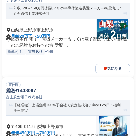
ミヤ通信工業株式会社
年収320～450万円/創業54年の半導体製造装置メーカー/転勤無し/
ミヤ通信工業株式会社
山梨県上野原市上野原
月給20万円～28万円
応募条件 電子・電機メーカーもしくは電子部品商社での調達
のご経験をお持ちの方 学歴 ...
転勤なし
賞与あり
+1個
気になる
正社員
総務/1448097
富士航空電子株式会社
【経理職】上場企業100%子会社で安定性抜群／年休125日・福利
厚生充実
〒409-0112山梨県上野原市
年俸450万円～700万円
資格 ＜必須条件＞ ■月次・4半期、年次の決算業務経験 ■税務