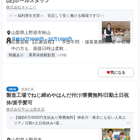
(正)ホールスタッフ
株式会社キャニー
＜福利厚生充実＞ 安定して長く働ける職場です◎
山梨県上野原市秋山
月給24万3000円～32万1000円
応募資格 【応募資格】 ・学歴不問 ・接客業務経験者 ☆在職
中の方も、面接日時は柔軟...
制服あり
業界未経験歓迎
+29個
気になる
NEW
派遣社員
製造工場でねじ締めやはんだ付け/寮費無料/日勤土日祝
休/派手髪可
株式会社平山 山梨支店
【補助6万4000円支給あり寮費無料】神奈川・東京にも近い人気エ
リア／日勤×土日祝休み×基...
山梨県上野原市