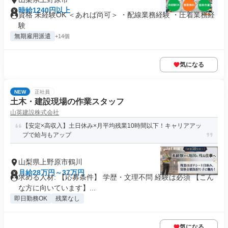
時給1240円以上
資格 未経験OK ＜あれば尚可＞ ・配線業務経験 ・圧着業務経
験
無期雇用派遣
+14個
気になる
NEW
正社員
土木・建設現場の作業スタッフ
山英建設株式会社
【安定×高収入】土日休み×月平均残業10時間以下！キャリアアッ
プで給与もアップ
山梨県上野原市鶴川
月給28万円～37万円
求める人材: 【応募条件】 学歴・文理不問 経験は必須 【こん
な方に向いています】...
即日勤務OK
残業なし
気になる