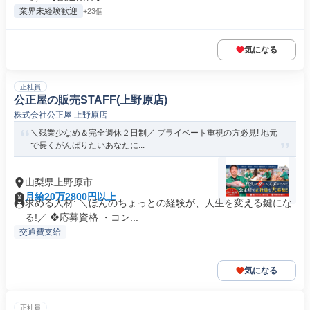
業界未経験歓迎
+23個
気になる
正社員
公正屋の販売STAFF(上野原店)
株式会社公正屋 上野原店
＼残業少なめ＆完全週休２日制／ プライベート重視の方必見! 地元
で長くがんばりたいあなたに...
山梨県上野原市
月給20万2800円以上
求める人材: ＼ほんのちょっとの経験が、人生を変える鍵にな
る!／ ❖応募資格 ・コン...
交通費支給
気になる
正社員