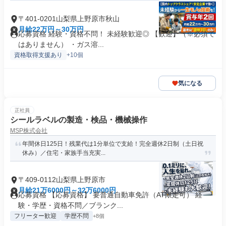
〒401-0201山梨県上野原市秋山
月給22万円～30万円
応募資格 経験・資格不問！ 未経験歓迎◎ 【歓迎】（※必須で
はありません） ・ガス溶...
資格取得支援あり
+10個
気になる
正社員
シールラベルの製造・検品・機械操作
MSP株式会社
年間休日125日！残業代は1分単位で支給！完全週休2日制（土日祝
休み）／住宅・家族手当充実...
〒409-0112山梨県上野原市
月給21万6000円～32万6000円
応募資格 【応募資格】 要普通自動車免許（AT限定可） 経
験・学歴・資格不問／ブランク...
フリーター歓迎
学歴不問
+8個