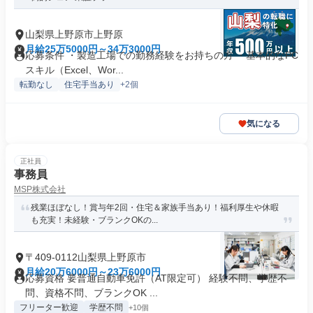
山梨県上野原市上野原
月給25万5000円～34万3000円
応募条件 ・製造工場での勤務経験をお持ちの方 ・基本的なPC
スキル（Excel、Wor...
転勤なし
住宅手当あり
+2個
気になる
正社員
事務員
MSP株式会社
残業ほぼなし！賞与年2回・住宅＆家族手当あり！福利厚生や休暇
も充実！未経験・ブランクOKの...
〒409-0112山梨県上野原市
月給20万6000円～23万6000円
応募資格 要普通自動車免許（AT限定可） 経験不問、学歴不
問、資格不問、ブランクOK ...
フリーター歓迎
学歴不問
+10個