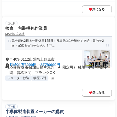
気になる
正社員
検査 包装梱包作業員
MSP株式会社
完全週休2日＆年間休日125日！残業代は1分単位で支給！賞与年2
回・家族＆住宅手当あり！マ...
〒409-0112山梨県上野原市
月給21万6000円～24万6000円
応募資格 要普通自動車免許（AT限定可） 経験不問、学歴不
問、資格不問、ブランクOK ...
フリーター歓迎
学歴不問
+8個
気になる
正社員
半導体製造装置メーカーの購買