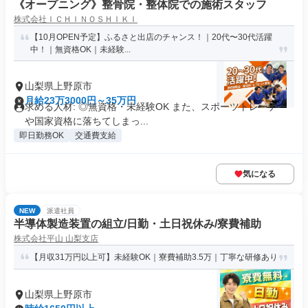
《オープニング》整骨院・整体院での施術スタッフ
株式会社ＩＣＨＩＮＯＳＨＩＫＩ
【10月OPEN予定】ふるさと出店のチャンス！｜20代〜30代活躍
中！｜無資格OK｜未経験...
山梨県上野原市
月給23万3000円～35万円
求める人材: ◎無資格・未経験OK また、スポーツトレーナー
や国家資格に落ちてしまっ...
即日勤務OK
交通費支給
気になる
NEW
派遣社員
半導体製造装置の組立/日勤・土日祝休み/寮費補助
株式会社平山 山梨支店
【月収31万円以上可】未経験OK｜寮費補助3.5万｜丁寧な研修あり
山梨県上野原市