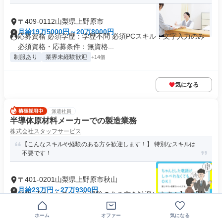
〒409-0112山梨県上野原市
月給19万5000円～20万8000円
応募資格 必須学歴：学歴不問 必須PCスキル：文字入力のみ
必須資格・応募条件：無資格...
制服あり
業界未経験歓迎
+14個
気になる
派遣社員
半導体原材料メーカーでの製造業務
株式会社スタッフサービス
【こんなスキルや経験のある方を歓迎します！】 特別なスキルは
不要です！
〒401-0201山梨県上野原市秋山
月給23万円～27万9300円
資格 【こんなスキルや経験のある方を歓迎します！】 特別な
スキルは不要です！ 理系学...
業界未経験歓迎
+30個
ホーム
オファー
気になる