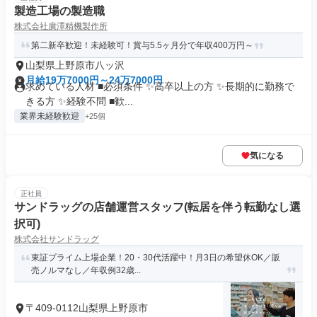
製造工場の製造職
株式会社廣澤精機製作所
第二新卒歓迎！未経験可！賞与5.5ヶ月分で年収400万円～
山梨県上野原市八ッ沢
月給19万7000円～24万7000円
求めている人材 ■必須条件 ✨高卒以上の方 ✨長期的に勤務で
きる方 ✨経験不問 ■歓...
業界未経験歓迎
+25個
気になる
正社員
サンドラッグの店舗運営スタッフ(転居を伴う転勤なし選
択可)
株式会社サンドラッグ
東証プライム上場企業！20・30代活躍中！月3日の希望休OK／販
売ノルマなし／年収例32歳...
〒409-0112山梨県上野原市