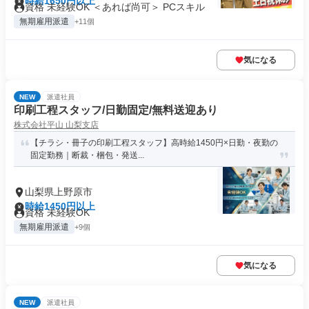
時給1650円以上
資格 未経験OK ＜あれば尚可＞ PCスキル
無期雇用派遣
+11個
気になる
NEW
派遣社員
印刷工程スタッフ/日勤固定/無料送迎あり
株式会社平山 山梨支店
【チラシ・冊子の印刷工程スタッフ】高時給1450円×日勤・夜勤の
固定勤務｜断裁・梱包・発送...
山梨県上野原市
時給1450円以上
資格 未経験OK
無期雇用派遣
+9個
気になる
NEW
派遣社員