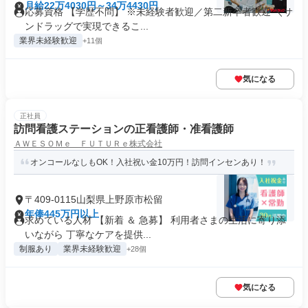
月給22万4030円～34万4430円
応募資格 【学歴不問】 ※未経験者歓迎／第二新卒者歓迎 ＼サ
ンドラッグで実現できるこ...
業界未経験歓迎
+11個
気になる
正社員
訪問看護ステーションの正看護師・准看護師
ＡＷＥＳＯＭｅ ＦＵＴＵＲｅ株式会社
オンコールなしもOK！入社祝い金10万円！訪問インセンあり！
〒409-0115山梨県上野原市松留
年俸445万円以上
求めている人材 【新着 ＆ 急募】 利用者さまの生活に寄り添
いながら 丁寧なケアを提供...
制服あり
業界未経験歓迎
+28個
気になる