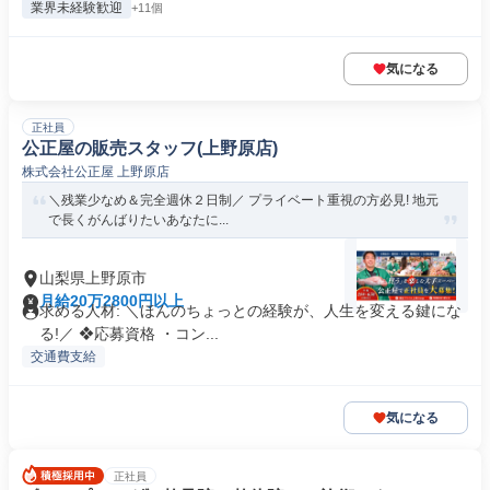
業界未経験歓迎
+11個
気になる
正社員
公正屋の販売スタッフ(上野原店)
株式会社公正屋 上野原店
＼残業少なめ＆完全週休２日制／ プライベート重視の方必見! 地元
で長くがんばりたいあなたに...
山梨県上野原市
月給20万2800円以上
求める人材: ＼ほんのちょっとの経験が、人生を変える鍵にな
る!／ ❖応募資格 ・コン...
交通費支給
気になる
正社員