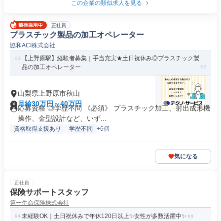
この企業の類似求人を見る
正社員
プラスチック製品の加工オペレーター
協和ACI株式会社
【上野原駅】経験者募集｜手当充実★土日祝休み◎プラスチック製
品の加工オペレーター
山梨県上野原市秋山
月給30万円～40万円
応募資格 ◎学歴不問 《必須》 プラスチック加工、射出成形機
操作、金型設計など、いず...
資格取得支援あり
学歴不問
+6個
気になる
正社員
保険サポートスタッフ
第一生命保険株式会社
未経験OK｜土日祝休みで年休120日以上✨女性が多数活躍中✨