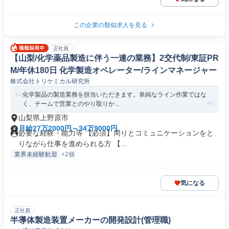
この企業の類似求人を見る
正社員
【山梨/化学薬品製造に伴う一連の業務】2交代制/東証PR
M/年休180日 化学製造オペレーター/ラインマネージャー
株式会社トリケミカル研究所
化学製品の製造業務を担当いただきます。単純なライン作業ではな
く、チームで営業とのやり取りか...
山梨県上野原市
月給27万2000円～34万9000円
必要な経験・能力等 【必須】周りとコミュニケーションをと
りながら仕事を進められる方 【...
業界未経験歓迎
+2個
気になる
正社員
半導体製造装置メーカーの開発設計(管理職)