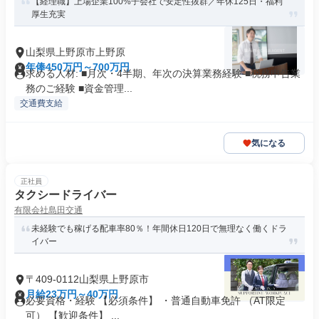
【経理職】上場企業100%子会社で安定性抜群／年休125日・福利
厚生充実
山梨県上野原市上野原
年俸450万円～700万円
求める人材: ■月次・4半期、年次の決算業務経験 ■税務申告業
務のご経験 ■資金管理...
交通費支給
気になる
正社員
タクシードライバー
有限会社島田交通
未経験でも稼げる配車率80％！年間休日120日で無理なく働くドラ
イバー
〒409-0112山梨県上野原市
月給23万円～40万円
必要資格・経験 【必須条件】 ・普通自動車免許 （AT限定
可） 【歓迎条件】 ...