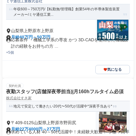
ミヤ通信工業株式会社
年収600～750万円/【転勤無/管理職】創業54年の半導体製造装置
メーカー/ミヤ通信工業...
山梨県上野原市上野原
月給40万円～50万円
応募条件 ・機械工学系の専攻 かつ 3D-CADを使用した機械設
計の経験をお持ちの方 ...
+5個
気になる
契約社員
夜勤スタッフ(店舗深夜帯担当)|月160hフルタイム必須
株式会社すき家
地元で安定して働きたい20代〜50代が活躍中*深夜手当あり*
〒409-0125山梨県上野原市野田尻
月給22万4000円～27万円
求めている人材 40～50代活躍中！未経験大歓迎！ 学歴：高卒