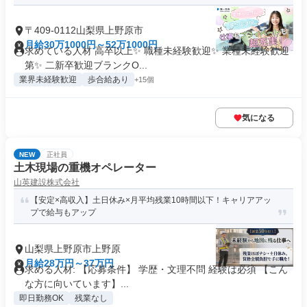
〒409-0112山梨県上野原市
月給30万1000円～52万1000円
求めている人材 高卒以上✨ 職種未経験歓迎✨ 業種未経験歓迎
第✨ 二新卒歓迎ブランクO...
業界未経験歓迎
歩合給あり
+15個
気になる
NEW
正社員
土木現場の重機オペレーター
山英建設株式会社
【安定×高収入】土日休み×月平均残業10時間以下！キャリアアッ
プで給与もアップ
山梨県上野原市上野原
月給28万円～37万円
求める人材: 【応募条件】 学歴・文理不問 経験は必須 【こん
な方に向いています】...
即日勤務OK
残業なし