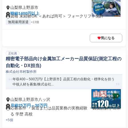
山梨県上野原市
時給1400円以上
資格 未経験OK ＜あれば尚可＞ フォークリフト免許
無期雇用派遣
+13個
気になる
正社員
精密電子部品向け金属加工メーカー品質保証(測定工程の
自動化・DX担当)
株式会社市村製作所
年収400～500万円/【上野原市】品質工程の自動化・標準化を担う
中核人材を募集/株式会社...
山梨県上野原市八ッ沢
月給25万円～30万円
応募条件 ・製造または品質業務の実務経験 ・図面読解が出来
る 学歴 高校
+5個