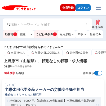
会員登録
ログイン
職種・キーワードから探す
条件保存
勤務地
職種
こだわり条件
雇用形態
年収
新着のみ
1
1
こだわり条件の追加設定を忘れていませんか？
土日祝休み
年間休日120日以上
完全週休2日制
学歴
上野原市（山梨県）、転勤なしの転職・求人情報
52
件
1
〜
52
件目を表示中
関連度順
新着順
詳細表示
正社員
半導体用化学薬品メーカーの労働安全衛生担当
株式会社トリケミカル研究所
年収500～800万円/【転勤無し/年間128日】半導体用化学薬品の圧
倒的シェア/東証プラ...