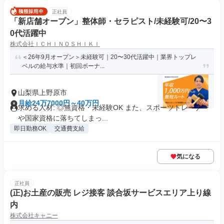
正社員
「新店舗オープン」整体師・セラピスト/未経験可/20〜3
0代活躍中
株式会社ＩＣＨＩＮＯＳＨＩＫＩ
＜26年9月オープン＞未経験可｜20〜30代活躍中｜業界トップレ
ベルの給与水準｜初回ボーナ...
山梨県上野原市
月給24万7000円～40万円
求める人材: ◎無資格・未経験OK また、スポーツトレーナー
や国家資格に落ちてしまっ...
即日勤務OK
交通費支給
気になる
正社員
(正)お土産の販売 レジ接客 談合坂サービスエリア上り線
内
株式会社キャニー