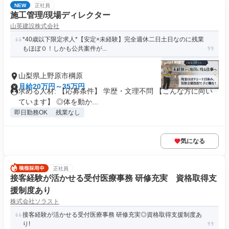
NEW
正社員
施工管理/現場ディレクター
山英建設株式会社
*40歳以下限定求人*【安定×未経験】完全週休二日土日なのに残業
もほぼ０！しかも公共案件が...
山梨県上野原市棡原
月給20万円～35万円
求める人材: 【応募条件】 学歴・文理不問 【こんな方に向い
ています】 ◎体を動か...
即日勤務OK
残業なし
気になる
正社員
接客経験が活かせる受付医療事務 研修充実 資格取得支
援制度あり
株式会社ソラスト
接客経験が活かせる受付医療事務 研修充実◎資格取得支援制度あ
り!