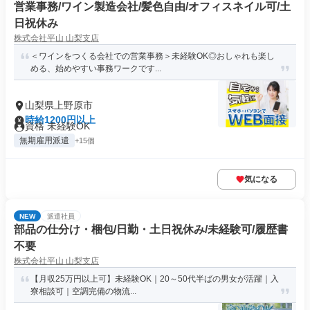
営業事務/ワイン製造会社/髪色自由/オフィスネイル可/土
日祝休み
株式会社平山 山梨支店
＜ワインをつくる会社での営業事務＞未経験OK◎おしゃれも楽し
める、始めやすい事務ワークです...
山梨県上野原市
時給1200円以上
資格 未経験OK
無期雇用派遣
+15個
気になる
NEW
派遣社員
部品の仕分け・梱包/日勤・土日祝休み/未経験可/履歴書
不要
株式会社平山 山梨支店
【月収25万円以上可】未経験OK｜20～50代半ばの男女が活躍｜入
寮相談可｜空調完備の物流...