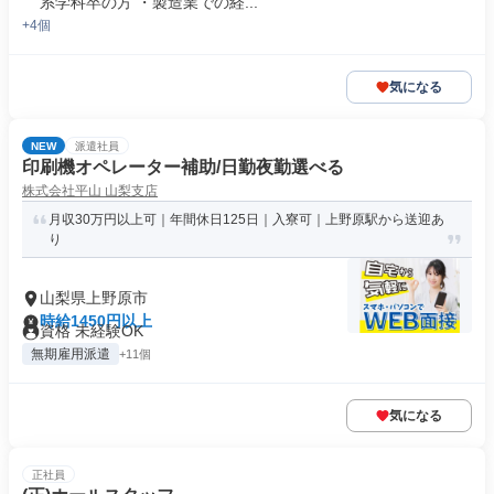
系学科卒の方 ・製造業での経...
+4個
気になる
NEW
派遣社員
印刷機オペレーター補助/日勤夜勤選べる
株式会社平山 山梨支店
月収30万円以上可｜年間休日125日｜入寮可｜上野原駅から送迎あ
り
山梨県上野原市
時給1450円以上
資格 未経験OK
無期雇用派遣
+11個
気になる
正社員