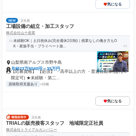
気になる
NEW
正社員
工場設備の組立・加工スタッフ
株式会社山十産業
未経験OK｜土日祝休み(完全週休2日制)｜残業なしの働き方もO
K・家族手当・プライベート旅...
山梨県南アルプス市野牛島
月給23万8040円～35万円
【応募資格】 【必須】 ・高卒以上の方 ・普通自動車免許(AT
限定可) ★未経験・第二...
資格取得支援あり
+15個
気になる
正社員
TRIALの販売接客スタッフ 地域限定正社員
株式会社トライアルカンパニー