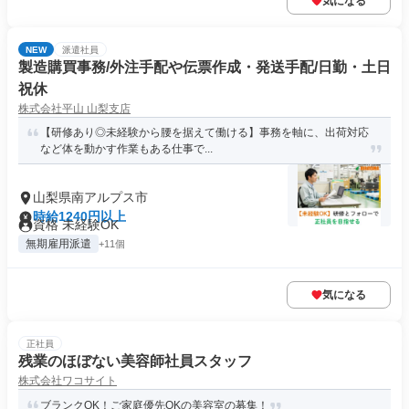
気になる
NEW
派遣社員
製造購買事務/外注手配や伝票作成・発送手配/日勤・土日
祝休
株式会社平山 山梨支店
【研修あり◎未経験から腰を据えて働ける】事務を軸に、出荷対応
など体を動かす作業もある仕事で...
山梨県南アルプス市
時給1240円以上
資格 未経験OK
無期雇用派遣
+11個
気になる
正社員
残業のほぼない美容師社員スタッフ
株式会社ワコサイト
ブランクOK！ご家庭優先OKの美容室の募集！