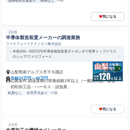
資格取得支援あり
転勤なし
+4個
気になる
正社員
半導体製造装置メーカーの調達業務
ファスフォードテクノロジ株式会社
年収450～650万円/半導体製造装置ダイボンダで世界トップクラス
のシェア/ファスフォード...
山梨県南アルプス市下今諏訪
月給24万円～40万円
応募条件 調達業務の実務経験1年以上（一般購入品・板金・
切削加工品・ハーネス・請負業...
転勤なし
住宅手当あり
+2個
気になる
正社員