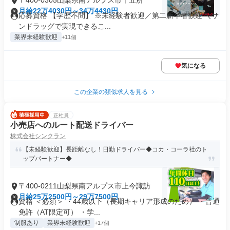
〒400-0305山梨県南アルプス市十五所
月給22万4030円～34万4430円
応募資格 【学歴不問】 ※未経験者歓迎／第二新卒者歓迎 ＼サ
ンドラッグで実現できるこ...
業界未経験歓迎
+11個
気になる
この企業の類似求人を見る
正社員
小売店へのルート配送ドライバー
株式会社シンクラン
【未経験歓迎】長距離なし！日勤ドライバー◆コカ・コーラ社のト
ップパートナー◆
〒400-0211山梨県南アルプス市上今諏訪
月給25万2500円～29万7500円
資格 ＜必須＞ ・44歳以下（長期キャリア形成のため） ・普通
免許（AT限定可） ・学...
制服あり
業界未経験歓迎
+17個