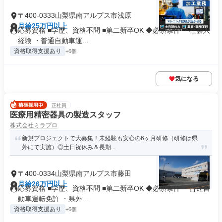
〒400-0333山梨県南アルプス市浅原
月給25万円以上
応募資格 ■学歴、資格不問 ■第二新卒OK ◆必須条件 ・社会人
経験 ・普通自動車運...
資格取得支援あり
+6個
気になる
正社員
医療用精密器具の製造スタッフ
株式会社ミラプロ
新規プロジェクトで大募集！未経験も安心の6ヶ月研修（研修は県
外にて実施）◎土日祝休み＆長期...
〒400-0334山梨県南アルプス市藤田
月給26万円以上
応募資格 ■学歴、資格不問 ■第二新卒OK ◆必須条件 ・普通自
動車運転免許 ・県外...
資格取得支援あり
+6個