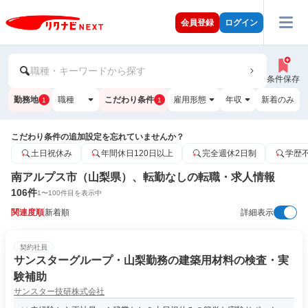
会員登録
ログイン
職種・キーワードから探す
条件保存
勤務地
職種
こだわり条件
雇用形態
年収
新着のみ
1
1
こだわり条件の追加設定を忘れていませんか？
土日祝休み
年間休日120日以上
完全週休2日制
学歴
南アルプス市（山梨県）、転勤なしの転職・求人情報
106
件
1
〜
100
件目を表示中
関連度順
新着順
詳細表示
契約社員
サンスターグループ・山梨勤務の建築用材料の検査・実
験補助
サンスター技研株式会社