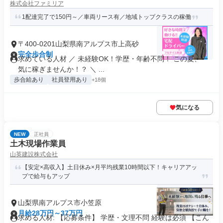
株式会社ファミリア
1配達完了で150円～／車両リース有／地域トップクラスの稼働
〒400-0201山梨県南アルプス市上高砂
完全歩合制
求めている人材 ／ 未経験OK！学歴・年齢不問！ この夏、一
気に稼ぎませんか！？ ＼ ...
歩合給あり
社員登用あり
+18個
気になる
NEW
正社員
土木現場作業員
山英建設株式会社
【安定×高収入】土日休み×月平均残業10時間以下！キャリアアッ
プで給与もアップ
山梨県南アルプス市小笠原
月給28万円～37万円
求める人材: 【応募条件】 学歴・文理不問 経験は必須 【こん