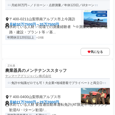
月給30万円～／ドローン・点群測量／年休123日／UIターン
〒400-0211山梨県南アルプス市上今諏訪
月給30万7500円～35万7500円
求めている人材 ✅現場での測量経験者 ┗※測量対象不問／道
路・建設・プラント等 ✅基...
年間休日120日以上
+18個
気になる
正社員
農業器具のメンテナンススタッフ
ヤンマーアグリジャパン株式会社
免許や知識ゼロでも可！大企業×地域密着でプライベートと両立◎
〒400-0400山梨県南アルプス市
月給21万7000円～29万2000円
求めている人材 要普通自動車運転免許(AT限定不可) ブランク
歓迎/U・Iターン歓迎/...