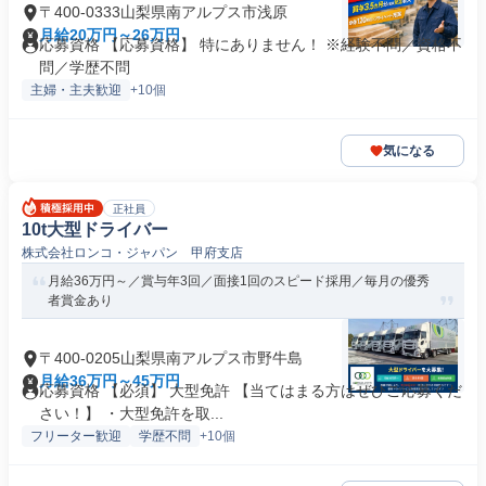
〒400-0333山梨県南アルプス市浅原
月給20万円～26万円
応募資格 【応募資格】 特にありません！ ※経験不問／資格不
問／学歴不問
主婦・主夫歓迎
+10個
気になる
正社員
10t大型ドライバー
株式会社ロンコ・ジャパン 甲府支店
月給36万円～／賞与年3回／面接1回のスピード採用／毎月の優秀
者賞金あり
〒400-0205山梨県南アルプス市野牛島
月給36万円～45万円
応募資格 【必須】 大型免許 【当てはまる方はぜひご応募くだ
さい！】 ・大型免許を取...
フリーター歓迎
学歴不問
+10個