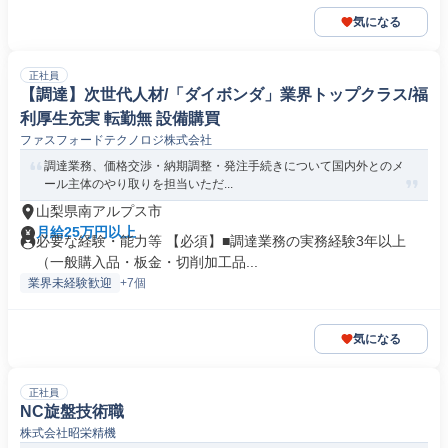
気になる
正社員
【調達】次世代人材/「ダイボンダ」業界トップクラス/福
利厚生充実 転勤無 設備購買
ファスフォードテクノロジ株式会社
調達業務、価格交渉・納期調整・発注手続きについて国内外とのメ
ール主体のやり取りを担当いただ...
山梨県南アルプス市
月給25万円以上
必要な経験・能力等 【必須】■調達業務の実務経験3年以上
（一般購入品・板金・切削加工品...
業界未経験歓迎
+7個
気になる
正社員
NC旋盤技術職
株式会社昭栄精機