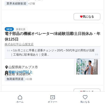
業界未経験歓迎
+17個
気になる
NEW
派遣社員
電子部品の機械オペレーター/未経験活躍/土日祝休み・年
休125日
株式会社平山 山梨支店
＜1か月ごとに早番と遅番チェンジ＞20代～50代半ばの男性が活躍
｜工場内に駐車場あり｜交通...
山梨県南アルプス市
時給1240円以上
資格 未経験OK
無期雇用派遣
+11個
気になる
ホーム
オファー
気になる
NEW
派遣社員