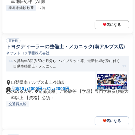
車運転免許（AT限...
業界未経験歓迎
+17個
気になる
正社員
トヨタディーラーの整備士・メカニック(南アルプス店)
ネッツトヨタ甲斐株式会社
＼賞与年3回(6.50ヶ月分)／ ハイブリット等、最新技術が身に付く
自動車整備士・メカニッ...
山梨県南アルプス市上今諏訪
月給20万2000円～31万2000円
求める人材: ❖応募資格、ご経験等 【学歴】専門学校及び短大
卒以上 【資格】必須：...
交通費支給
気になる