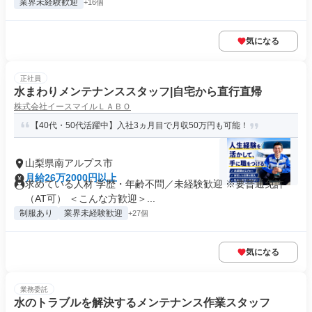
業界未経験歓迎
+16個
気になる
正社員
水まわりメンテナンススタッフ|自宅から直行直帰
株式会社イースマイルＬＡＢＯ
【40代・50代活躍中】入社3ヵ月目で月収50万円も可能！
山梨県南アルプス市
月給26万2000円以上
求めている人材 学歴・年齢不問／未経験歓迎 ※要普通免許
（AT可） ＜こんな方歓迎＞...
制服あり
業界未経験歓迎
+27個
気になる
業務委託
水のトラブルを解決するメンテナンス作業スタッフ