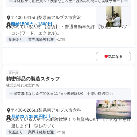
未経験から正社員へ！残業なし＆土日祝休みの簡単な実験サポート
〒400-0415山梨県南アルプス市宮沢
時給1500円～1800円
求めている人材 【必須】 ・普通自動車免許 【歓迎】 ・パソ
コン(ワード、エクセル)...
制服あり
業界未経験歓迎
+17個
気になる
正社員
精密部品の製造スタッフ
株式会社代永製作所
残業ほぼなし＆年間休日117日✨未経験OK！手厚い待遇◎
〒400-0206山梨県南アルプス市六科
月給23万3500円以上
求めている人材 ✨未経験歓迎！ ✨無資格OK！ 【こんな方を歓
迎します】 ◎ものづく...
制服あり
業界未経験歓迎
+21個