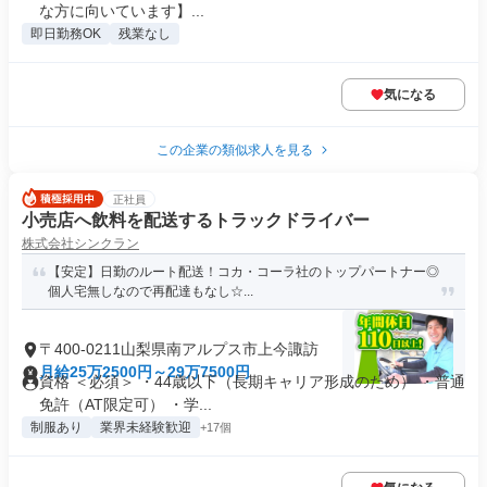
な方に向いています】...
即日勤務OK
残業なし
気になる
この企業の類似求人を見る
正社員
小売店へ飲料を配送するトラックドライバー
株式会社シンクラン
【安定】日勤のルート配送！コカ・コーラ社のトップパートナー◎
個人宅無しなので再配達もなし☆...
〒400-0211山梨県南アルプス市上今諏訪
月給25万2500円～29万7500円
資格 ＜必須＞ ・44歳以下（長期キャリア形成のため） ・普通
免許（AT限定可） ・学...
制服あり
業界未経験歓迎
+17個