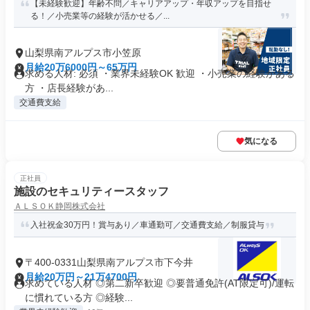
【未経験歓迎】年齢不問／キャリアアップ・年収アップを目指せ
る！／小売業等の経験が活かせる／...
山梨県南アルプス市小笠原
月給20万6000円～65万円
求める人材: 必須 ・業界未経験OK 歓迎 ・小売業の経験がある
方 ・店長経験があ...
交通費支給
気になる
正社員
施設のセキュリティースタッフ
ＡＬＳＯＫ静岡株式会社
入社祝金30万円！賞与あり／車通勤可／交通費支給／制服貸与
〒400-0331山梨県南アルプス市下今井
月給20万円～21万4700円
求めている人材 ◎第二新卒歓迎 ◎要普通免許(AT限定可)/運転
に慣れている方 ◎経験...