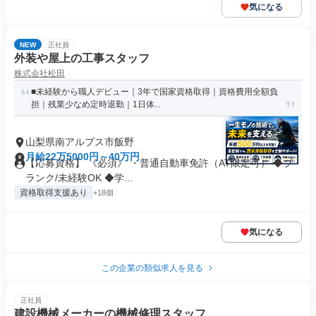
気になる
NEW
正社員
外装や屋上の工事スタッフ
株式会社松田
■未経験から職人デビュー｜3年で国家資格取得｜資格費用全額負
担｜残業少なめ定時退勤｜1日体...
山梨県南アルプス市飯野
月給22万5000円～40万円
【応募資格】 《必須》 ・普通自動車免許（AT限定可） ◆ブ
ランク/未経験OK ◆学...
資格取得支援あり
+18個
気になる
この企業の類似求人を見る
正社員
建設機械メーカーの機械修理スタッフ