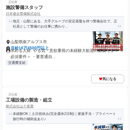
正社員
施設警備スタッフ
日本連合警備株式会社
地元・山梨にある、大手グループの安定基盤を持つ警備会社で、正
社員として警備のお仕事に携わり...
山梨県南アルプス市
月給18万4500円以上
求める人材: やる気・意欲重視の未経験大歓迎の募集です！ ＜
必須要件＞ ・要普通自...
交通費支給
気になる
正社員
工場設備の製造・組立
株式会社山十産業
未経験OK｜土日祝休み(完全週休2日制)｜家族手当・プライベート
旅行時の補助金あり♪