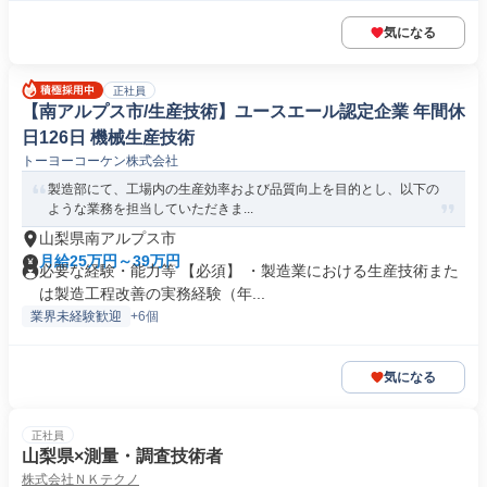
気になる
正社員
【南アルプス市/生産技術】ユースエール認定企業 年間休
日126日 機械生産技術
トーヨーコーケン株式会社
製造部にて、工場内の生産効率および品質向上を目的とし、以下の
ような業務を担当していただきま...
山梨県南アルプス市
月給25万円～39万円
必要な経験・能力等 【必須】 ・製造業における生産技術また
は製造工程改善の実務経験（年...
業界未経験歓迎
+6個
気になる
正社員
山梨県×測量・調査技術者
株式会社ＮＫテクノ