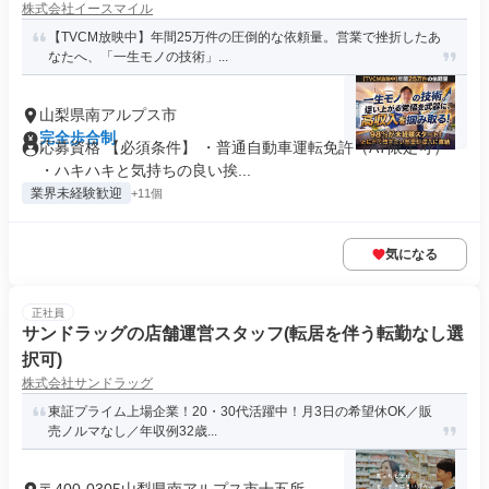
株式会社イースマイル
【TVCM放映中】年間25万件の圧倒的な依頼量。営業で挫折したあ
なたへ、「一生モノの技術」...
山梨県南アルプス市
完全歩合制
応募資格 【必須条件】 ・普通自動車運転免許（AT限定可）
・ハキハキと気持ちの良い挨...
業界未経験歓迎
+11個
気になる
正社員
サンドラッグの店舗運営スタッフ(転居を伴う転勤なし選
択可)
株式会社サンドラッグ
東証プライム上場企業！20・30代活躍中！月3日の希望休OK／販
売ノルマなし／年収例32歳...