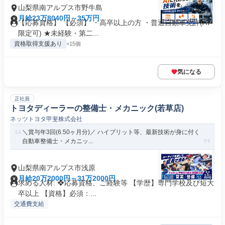
山梨県南アルプス市野牛島
月給23万8040円～35万円
【応募資格】 【必須】 ・高卒以上の方 ・普通自動車免許(AT
限定可) ★未経験・第二...
資格取得支援あり
+15個
気になる
正社員
トヨタディーラーの整備士・メカニック(若草店)
ネッツトヨタ甲斐株式会社
＼賞与年3回(6.50ヶ月分)／ ハイブリット等、最新技術が身に付く
自動車整備士・メカニッ...
山梨県南アルプス市浅原
月給20万2000円～31万2000円
求める人材: ❖応募資格、ご経験等 【学歴】専門学校及び短大
卒以上 【資格】必須：...
交通費支給