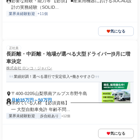
必要な経験・能力等 【必須】 ■産業用機器における3DCAD設
計の実務経験（SOLID...
業界未経験歓迎
+11個
気になる
正社員
長距離・中距離・地場が選べる大型ドライバー|9月に増
車決定
株式会社 ロンコ・ジャパン
業績好調！選べる運行で安定収入+働きやすさ◎
〒400-0205山梨県南アルプス市野牛島
月給35万円～50万円
求めている人材 【必須資格】 ━━━━━━━━━━━━━━
━ 大型自動車免許 年齢不問...
業界未経験歓迎
歩合給あり
+12個
気になる