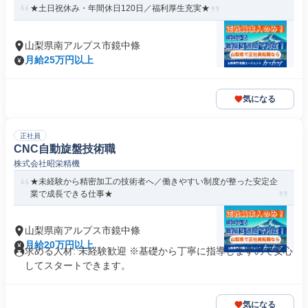
★土日祝休み・年間休日120日／福利厚生充実★
山梨県南アルプス市鏡中條
月給25万円以上
気になる
正社員
CNC自動旋盤技術職
株式会社昭栄精機
★未経験から精密加工の技術者へ／働きやすい制度が整った安定企
業で成長できる仕事★
山梨県南アルプス市鏡中條
月給20万円以上
求める人材: 未経験歓迎 ※基礎から丁寧に指導しますので安心
してスタートできます。
気になる