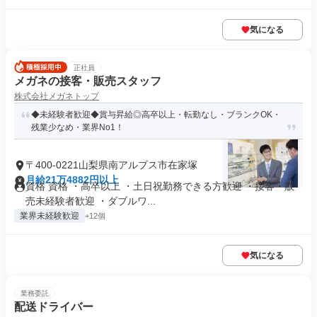
気になる
正社員
メガネの接客・販売スタッフ
株式会社メガネトップ
◆未経験者歓迎◆賞与昇給◎高卒以上・転勤なし・ブランクOK・
残業少なめ・業界No1！
〒400-0221山梨県南アルプス市在家塚
月給21万4882円以上
資格 資格 ・高卒以上 ・土日祝勤務できる方歓迎 ・接客・販
売未経験者歓迎 ・ダブルワ...
業界未経験歓迎
+12個
気になる
業務委託
配送ドライバー