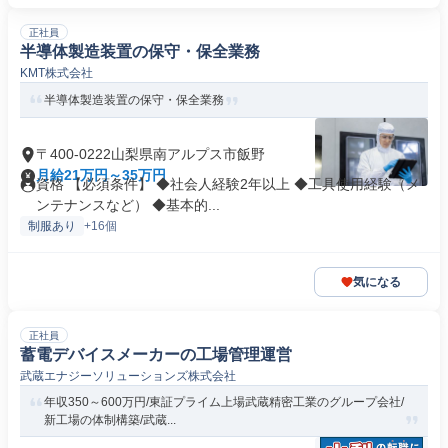
正社員
半導体製造装置の保守・保全業務
KMT株式会社
半導体製造装置の保守・保全業務
〒400-0222山梨県南アルプス市飯野
月給21万円～35万円
資格 【必須条件】 ◆社会人経験2年以上 ◆工具使用経験（メ
ンテナンスなど） ◆基本的...
制服あり
+16個
気になる
正社員
蓄電デバイスメーカーの工場管理運営
武蔵エナジーソリューションズ株式会社
年収350～600万円/東証プライム上場武蔵精密工業のグループ会社/
新工場の体制構築/武蔵...