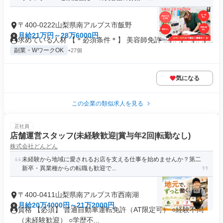
〒400-0222山梨県南アルプス市飯野
月給21万円～28万6000円
求めている人材 【＊必須条件＊】 美容師免許 ::.｡.: .｡.: .｡.: .｡...
副業・WワークOK
+27個
気になる
この企業の類似求人を見る
正社員
店舗運営スタッフ(未経験歓迎|賞与年2回|転勤なし)
株式会社どんどん
未経験から地域に愛されるお店を支える仕事を始めませんか？第二
新卒・異業種からの転職も歓迎で...
〒400-0411山梨県南アルプス市西南湖
月給20万4000円～21万2000円
資格 【必須】 普通自動車運転免許（AT限定可） ○経験不問
（未経験歓迎） ○学歴不...