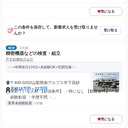
気になる
この条件を保存して、新着求人を受け取りませ
受け取る
んか？
NEW
正社員
精密機器などの検査・組立
芦安精機株式会社
⭐年間休日129日⭐未経験OK⭐空調完備
〒400-0202山梨県南アルプス市下高砂
月給18万円～22万円
求めている人材 【必須条件】 ・特になし 【歓迎条件】 ・未
経験歓迎 ・学歴不問 ・...
業界未経験歓迎
+22個
気になる