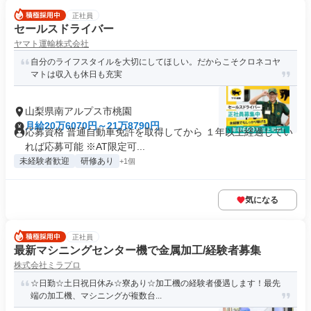
正社員
セールスドライバー
ヤマト運輸株式会社
自分のライフスタイルを大切にしてほしい。だからこそクロネコヤ
マトは収入も休日も充実
山梨県南アルプス市桃園
月給20万6070円～21万8790円
応募資格 普通自動車免許を取得してから １年以上経過してい
れば応募可能 ※AT限定可...
未経験者歓迎
研修あり
+1個
気になる
正社員
最新マシニングセンター機で金属加工/経験者募集
株式会社ミラプロ
☆日勤☆土日祝日休み☆寮あり☆加工機の経験者優遇します！最先
端の加工機、マシニングが複数台...