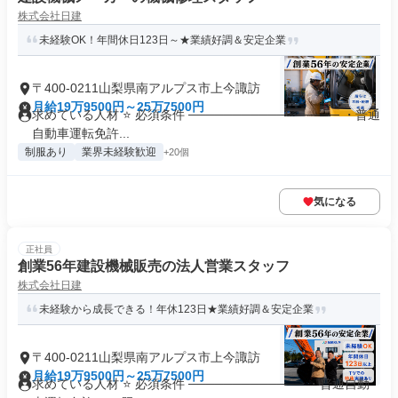
株式会社日建
未経験OK！年間休日123日～★業績好調＆安定企業
〒400-0211山梨県南アルプス市上今諏訪
月給19万9500円～25万7500円
求めている人材 ⭐ 必須条件 ───────────────── ・普通
自動車運転免許...
制服あり
業界未経験歓迎
+20個
気になる
正社員
創業56年建設機械販売の法人営業スタッフ
株式会社日建
未経験から成長できる！年休123日★業績好調＆安定企業
〒400-0211山梨県南アルプス市上今諏訪
月給19万9500円～25万7500円
求めている人材 ⭐ 必須条件 ───────────── ・普通自動