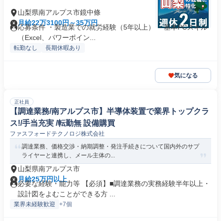
山梨県南アルプス市鏡中條
月給22万3100円～35万円
応募条件 ・製造業での就労経験（5年以上） ・基本PCスキル
（Excel、パワーポイン...
転勤なし
長期休暇あり
気になる
正社員
【調達業務/南アルプス市】半導体装置で業界トップクラ
ス!/手当充実 /転勤無 設備購買
ファスフォードテクノロジ株式会社
調達業務、価格交渉・納期調整・発注手続きについて国内外のサプ
ライヤーと連携し、メール主体の...
山梨県南アルプス市
月給25万円以上
必要な経験・能力等 【必須】■調達業務の実務経験半年以上・
設計図をよむことができる方 ...
業界未経験歓迎
+7個