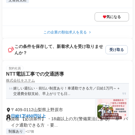
交通費支給
気になる
この企業の類似求人を見る
この条件を保存して、新着求人を受け取りませ
受け取る
んか？
契約社員
NTT電話工事での交通誘導
株式会社キステム
嬉しい週払い・前払い制度あり！車通勤できる方／日給1万円～＋
交通費全額支給、早上がりでも日...
〒409-0112山梨県上野原市
日給1万450円以上
資格 【必須条件】 ・18歳以上の方(警備業法による) ・車・バ
イク通勤できる方 ・要...
制服あり
+17個