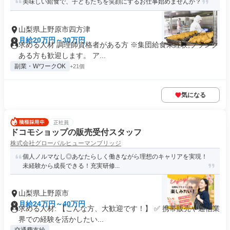
美味しい給食で、子どもたちを笑顔にするお仕事始めませんか？
山梨県上野原市四方津
月給20万円～30万円
求める人材 調理師資格者がある方 ※集団給食未経験,ブランク
ある方も歓迎します。 ア...
副業・WワークOK
+21個
気になる
正社員
ドコモショップの販売受付スタッフ
株式会社グローバルヒューマンブリッジ
個人ノルマなし◎あなたらしく働きながら理想のキャリアを実現！
未経験から成長できる！充実研修...
山梨県上野原市
月給24万円～40万円
求める人材: 【こんな方、大歓迎です！】 ✅ 携帯販売や通信業
界での経験を活かしたい...