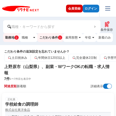
会員登録
ログイン
職種・キーワードから探す
条件保存
勤務地
職種
こだわり条件
雇用形態
年収
新着のみ
1
1
こだわり条件の追加設定を忘れていませんか？
土日祝休み
年間休日120日以上
完全週休2日制
学歴
上野原市（山梨県）、副業・WワークOKの転職・求人情
報
7
件
1
〜
7
件目を表示中
関連度順
新着順
詳細表示
正社員
学校給食の調理師
株式会社東洋食品