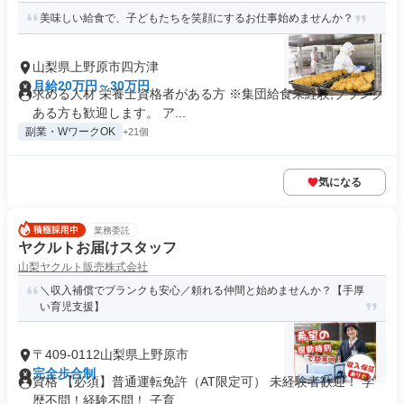
美味しい給食で、子どもたちを笑顔にするお仕事始めませんか？
山梨県上野原市四方津
月給20万円～30万円
求める人材 栄養士資格者がある方 ※集団給食未経験,ブランク
ある方も歓迎します。 ア...
副業・WワークOK
+21個
気になる
業務委託
ヤクルトお届けスタッフ
山梨ヤクルト販売株式会社
＼収入補償でブランクも安心／頼れる仲間と始めませんか？【手厚
い育児支援】
〒409-0112山梨県上野原市
完全歩合制
資格 【必須】普通運転免許（AT限定可） 未経験者歓迎！ 学
歴不問！経験不問！ 子育...