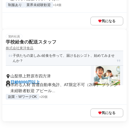
制服あり
業界未経験歓迎
+14個
気になる
契約社員
学校給食の配送スタッフ
株式会社東洋食品
子供たちの楽しみ♪給食を作って、届けるおシゴト、始めてみませ
んか？
山梨県上野原市四方津
日給8000円以上
求める人材 普通自動車免許、AT限定不可（2t車） ブランク・
未経験者歓迎 アピール...
副業・WワークOK
+20個
気になる