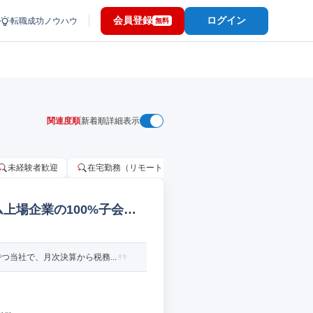
会員登録
ログイン
転職成功ノウハウ
無料
関連度順
新着順
詳細表示
未経験者歓迎
在宅勤務（リモートワーク）OK
家賃補助・住宅手当
ム上場企業の100%子会社
当社で、月次決算から税務...