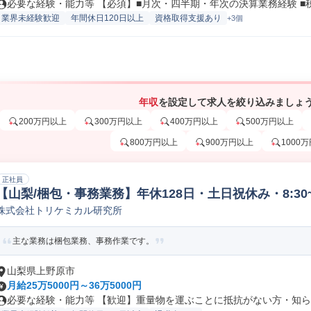
必要な経験・能力等 【必須】■月次・四半期・年次の決算業務経験 ■税務
業界未経験歓迎
年間休日120日以上
資格取得支援あり
+3個
年収
を設定して求人を絞り込みましょ
200万円以上
300万円以上
400万円以上
500万円以上
800万円以上
900万円以上
1000
正社員
【山梨/梱包・事務業務】年休128日・土日祝休み・8:30~
株式会社トリケミカル研究所
主な業務は梱包業務、事務作業です。
山梨県上野原市
月給25万5000円～36万5000円
必要な経験・能力等 【歓迎】重量物を運ぶことに抵抗がない方・知らな