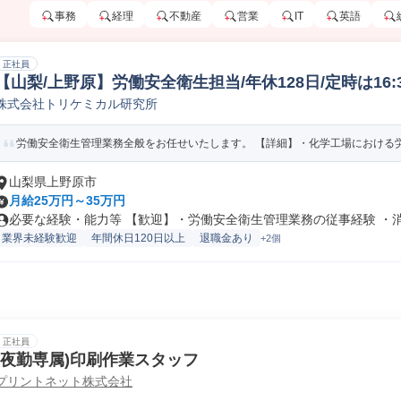
事務
経理
不動産
営業
IT
英語
正社員
【山梨/上野原】労働安全衛生担当/年休128日/定時は16
株式会社トリケミカル研究所
タッフ
労働安全衛生管理業務全般をお任せいたします。 【詳細】・化学工場における労働
山梨県上野原市
月給25万円～35万円
必要な経験・能力等 【歓迎】・労働安全衛生管理業務の従事経験 ・消防
業界未経験歓迎
年間休日120日以上
退職金あり
+2個
正社員
(夜勤専属)印刷作業スタッフ
プリントネット株式会社