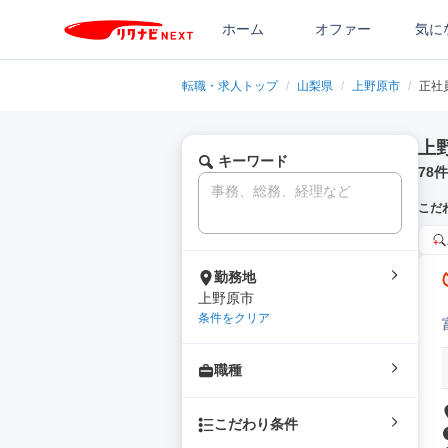
ホーム
オファー
気に
転職・求人トップ
/
山梨県
/
上野原市
/
正社
上
キーワード
78
件
こだ
勤務地
上野原市
条件をクリア
職種
こだわり条件