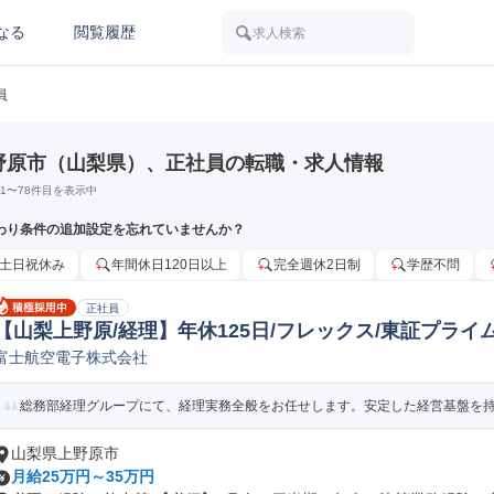
なる
閲覧履歴
求人検索
員
野原市（山梨県）、正社員の転職・求人情報
1
〜
78
件目を表示中
わり条件の追加設定を忘れていませんか？
土日祝休み
年間休日120日以上
完全週休2日制
学歴不問
正社員
【山梨上野原/経理】年休125日/フレックス/東証プライ
富士航空電子株式会社
金型設計
総務部経理グループにて、経理実務全般をお任せします。安定した経営基盤を持つ
山梨県上野原市
月給25万円～35万円