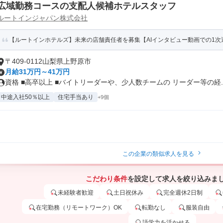
広域勤務コースの支配人候補ホテルスタッフ
ルートインジャパン株式会社
【ルートインホテルズ】未来の店舗責任者を募集【AIインタビュー動画での1次
〒409-0112山梨県上野原市
月給31万円～41万円
資格 ■高卒以上 ■バイトリーダーや、少人数チームの リーダー等の経..
中途入社50％以上
住宅手当あり
+9個
この企業の類似求人を見る
こだわり条件
を設定して求人を絞り込みま
未経験者歓迎
土日祝休み
完全週休2日制
在宅勤務（リモートワーク）OK
転勤なし
服装自由
語学力を活かせる