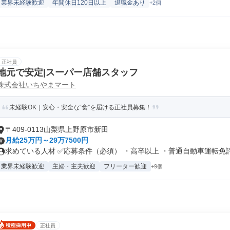
業界未経験歓迎
年間休日120日以上
退職金あり
+2個
正社員
地元で安定|スーパー店舗スタッフ
株式会社いちやまマート
未経験OK｜安心・安全な“食”を届ける正社員募集！
〒409-0113山梨県上野原市新田
月給25万円～29万7500円
求めている人材 ✅応募条件（必須） ・高卒以上 ・普通自動車運転免許（
業界未経験歓迎
主婦・主夫歓迎
フリーター歓迎
+9個
正社員