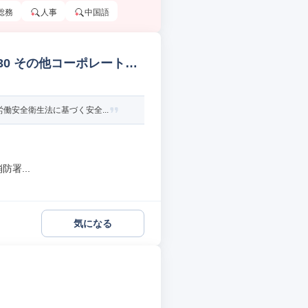
総務
人事
中国語
:30 その他コーポレートス
安全衛生法に基づく安全...
署...
気になる