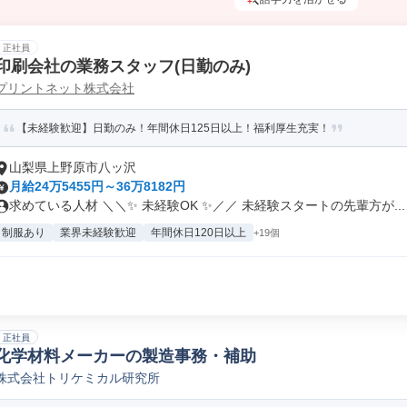
正社員
印刷会社の業務スタッフ(日勤のみ)
プリントネット株式会社
【未経験歓迎】日勤のみ！年間休日125日以上！福利厚生充実！
山梨県上野原市八ッ沢
月給24万5455円～36万8182円
求めている人材 ＼＼✨ 未経験OK ✨／／ 未経験スタートの先輩方が...
制服あり
業界未経験歓迎
年間休日120日以上
+19個
正社員
化学材料メーカーの製造事務・補助
株式会社トリケミカル研究所