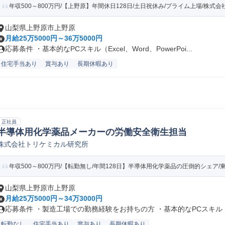
年収500～800万円/【上野原】年間休日128日/土日祝休み/プライム上場/株式会社
山梨県上野原市上野原
月給25万5000円～36万5000円
応募条件 ・基本的なPCスキル（Excel、Word、PowerPoi...
住宅手当あり
賞与あり
長期休暇あり
正社員
半導体用化学薬品メーカーの労働安全衛生担当
株式会社トリケミカル研究所
年収500～800万円/【転勤無し/年間128日】半導体用化学薬品の圧倒的シェア/東
山梨県上野原市上野原
月給25万5000円～34万3000円
応募条件 ・製造工場での勤務経験をお持ちの方 ・基本的なPCスキル（E
転勤なし
住宅手当あり
賞与あり
長期休暇あり