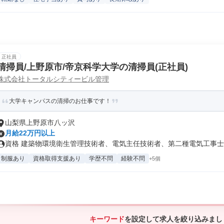
正社員
清掃員/上野原市/帝京科学大学の清掃員(正社員)
株式会社トータルシティービル管理
大学キャンパスの清掃のお仕事です！
山梨県上野原市八ッ沢
月給22万円以上
資格 建築物環境衛生管理技術者、電気主任技術者、第二種電気工事士など
制服あり
資格取得支援あり
学歴不問
経験不問
+5個
キーワード
を設定して求人を絞り込みまし