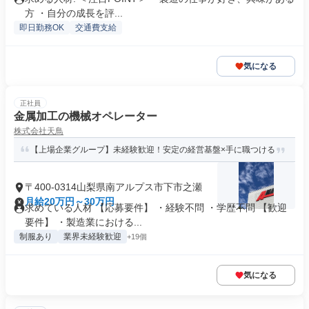
方 ・自分の成長を評...
即日勤務OK
交通費支給
気になる
正社員
金属加工の機械オペレーター
株式会社天鳥
【上場企業グループ】未経験歓迎！安定の経営基盤×手に職つける
〒400-0314山梨県南アルプス市下市之瀬
月給20万円～30万円
求めている人材 【応募要件】 ・経験不問 ・学歴不問 【歓迎
要件】 ・製造業における...
制服あり
業界未経験歓迎
+19個
気になる