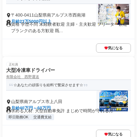
〒400-0411山梨県南アルプス市西南湖
月給23万5000円以上
資格 学歴不問 未経験者歓迎 主婦・主夫歓迎 フリーター歓迎
ブランクのある方歓迎 既...
気になる
正社員
大型冷凍車ドライバー
有限会社 西野運送
☆あなたの頑張りを給料で繁栄させます☆
山梨県南アルプス市上八田
月給40万円～60万円
求める人材: 大型自動車免許 まじめで時間が守れる方
即日勤務OK
交通費支給
気になる