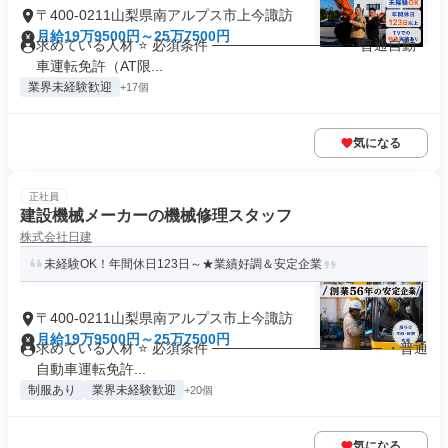
〒400-0211山梨県南アルプス市上今諏訪
月給19万9500円～25万7500円
求めている人材 ⭐ 必須条件 ───────────── ・普通自動
車運転免許（AT限...
業界未経験歓迎
+17個
気になる
正社員
建設機械メーカーの機械修理スタッフ
株式会社日建
未経験OK！年間休日123日～★業績好調＆安定企業
〒400-0211山梨県南アルプス市上今諏訪
月給19万9500円～25万7500円
求めている人材 ⭐ 必須条件 ───────────────── ・普通
自動車運転免許...
制服あり
業界未経験歓迎
+20個
気になる