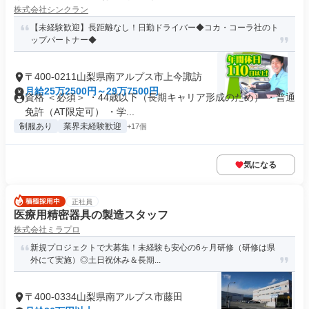
株式会社シンクラン
【未経験歓迎】長距離なし！日勤ドライバー◆コカ・コーラ社のト
ップパートナー◆
〒400-0211山梨県南アルプス市上今諏訪
月給25万2500円～29万7500円
資格 ＜必須＞ ・44歳以下（長期キャリア形成のため） ・普通
免許（AT限定可） ・学...
制服あり
業界未経験歓迎
+17個
気になる
正社員
医療用精密器具の製造スタッフ
株式会社ミラプロ
新規プロジェクトで大募集！未経験も安心の6ヶ月研修（研修は県
外にて実施）◎土日祝休み＆長期...
〒400-0334山梨県南アルプス市藤田