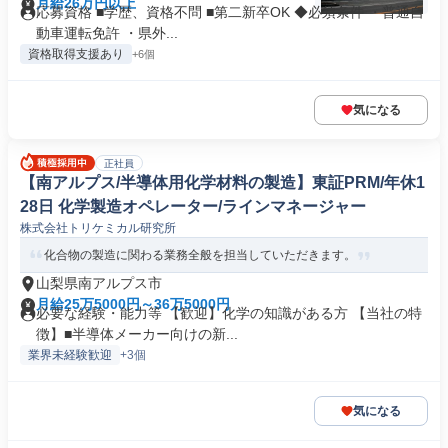
月給26万円以上
応募資格 ■学歴、資格不問 ■第二新卒OK ◆必須条件 ・普通自
動車運転免許 ・県外...
資格取得支援あり
+6個
気になる
正社員
【南アルプス/半導体用化学材料の製造】東証PRM/年休1
28日 化学製造オペレーター/ラインマネージャー
株式会社トリケミカル研究所
化合物の製造に関わる業務全般を担当していただきます。
山梨県南アルプス市
月給25万5000円～36万5000円
必要な経験・能力等 【歓迎】化学の知識がある方 【当社の特
徴】■半導体メーカー向けの新...
業界未経験歓迎
+3個
気になる