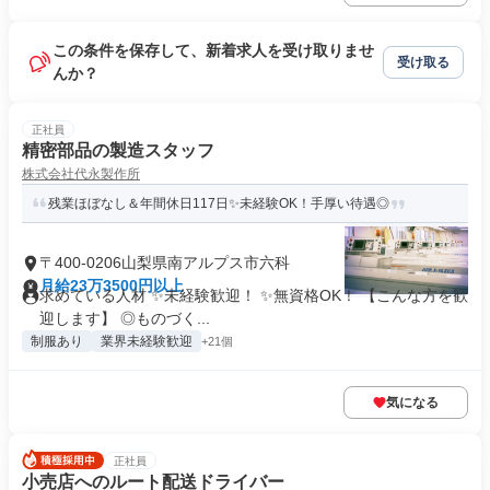
この条件を保存して、新着求人を受け取りませ
受け取る
んか？
正社員
精密部品の製造スタッフ
株式会社代永製作所
残業ほぼなし＆年間休日117日✨未経験OK！手厚い待遇◎
〒400-0206山梨県南アルプス市六科
月給23万3500円以上
求めている人材 ✨未経験歓迎！ ✨無資格OK！ 【こんな方を歓
迎します】 ◎ものづく...
制服あり
業界未経験歓迎
+21個
気になる
正社員
小売店へのルート配送ドライバー