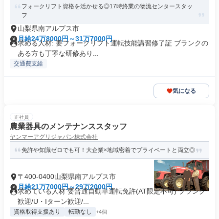
フォークリフト資格を活かせる◎17時終業の物流センタースタッ
フ
山梨県南アルプス市
月給24万8000円～31万7000円
求める人材: 要フォークリフト運転技能講習修了証 ブランクの
ある方も丁寧な研修あり...
交通費支給
気になる
正社員
農業器具のメンテナンススタッフ
ヤンマーアグリジャパン株式会社
免許や知識ゼロでも可！大企業×地域密着でプライベートと両立◎
〒400-0400山梨県南アルプス市
月給21万7000円～29万2000円
求めている人材 要普通自動車運転免許(AT限定不可) ブランク
歓迎/U・Iターン歓迎/...
資格取得支援あり
転勤なし
+4個