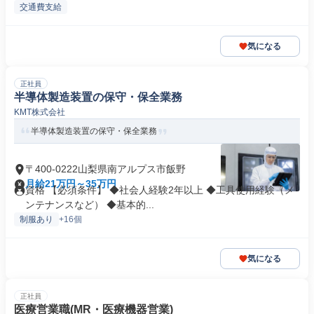
交通費支給
気になる
正社員
半導体製造装置の保守・保全業務
KMT株式会社
半導体製造装置の保守・保全業務
〒400-0222山梨県南アルプス市飯野
月給21万円～35万円
資格 【必須条件】 ◆社会人経験2年以上 ◆工具使用経験（メ
ンテナンスなど） ◆基本的...
制服あり
+16個
気になる
正社員
医療営業職(MR・医療機器営業)