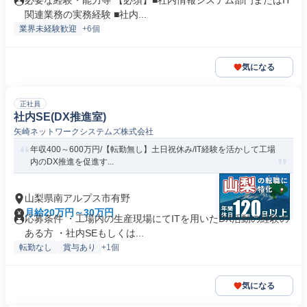
必要な経験・能力等 【必須】■社内情報システム部門またはIT
関連業務の実務経験 ■社内...
業界未経験歓迎
+6個
気になる
正社員
社内SE(DX推進室)
矢崎ネットワークシステムズ株式会社
年収400～600万円/【転勤無し】土日祝休み/IT経験を活かして工場
内のDX推進を促進す...
山梨県南アルプス市有野
月給20万円～30万円
応募条件 ・工場内の生産現場にてITを用いたDX活動の経験の
ある方 ・社内SEもしくは...
転勤なし
賞与あり
+1個
気になる