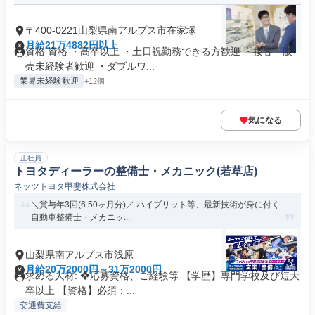
〒400-0221山梨県南アルプス市在家塚
月給21万4882円以上
資格 資格 ・高卒以上 ・土日祝勤務できる方歓迎 ・接客・販
売未経験者歓迎 ・ダブルワ...
業界未経験歓迎
+12個
気になる
正社員
トヨタディーラーの整備士・メカニック(若草店)
ネッツトヨタ甲斐株式会社
＼賞与年3回(6.50ヶ月分)／ ハイブリット等、最新技術が身に付く
自動車整備士・メカニッ...
山梨県南アルプス市浅原
月給20万2000円～31万2000円
求める人材: ❖応募資格、ご経験等 【学歴】専門学校及び短大
卒以上 【資格】必須：...
交通費支給