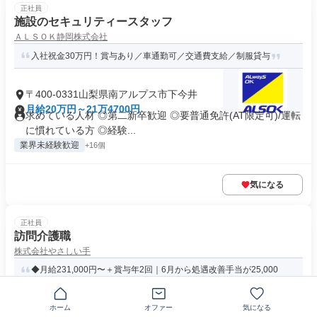
正社員
施設のセキュリティースタッフ
ＡＬＳＯＫ静岡株式会社
入社祝金30万円！賞与あり／車通勤可／交通費支給／制服貸与
〒400-0331山梨県南アルプス市下今井
月給20万円～21万4700円
求めている人材 ◎第二新卒歓迎 ◎要普通免許(AT限定可)/運転
に慣れている方 ◎経験...
業界未経験歓迎
+16個
気になる
正社員
訪問介護職
株式会社やさしい手
◆月給231,000円〜＋賞与年2回｜6月から処遇改善手当が25,000
円に大幅UP
ホーム
オファー
気になる