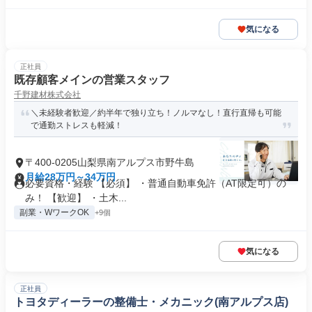
気になる
正社員
既存顧客メインの営業スタッフ
千野建材株式会社
＼未経験者歓迎／約半年で独り立ち！ノルマなし！直行直帰も可能
で通勤ストレスも軽減！
〒400-0205山梨県南アルプス市野牛島
月給28万円～34万円
必要資格・経験 【必須】 ・普通自動車免許（AT限定可）の
み！ 【歓迎】 ・土木...
副業・WワークOK
+9個
気になる
正社員
トヨタディーラーの整備士・メカニック(南アルプス店)