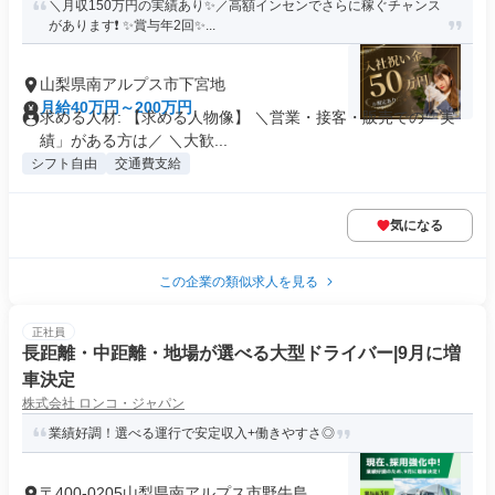
＼月収150万円の実績あり✨／高額インセンでさらに稼ぐチャンス
があります❗ ✨賞与年2回✨...
山梨県南アルプス市下宮地
月給40万円～200万円
求める人材: 【求める人物像】 ＼営業・接客・販売での「実
績」がある方は／ ＼大歓...
シフト自由
交通費支給
気になる
この企業の類似求人を見る
正社員
長距離・中距離・地場が選べる大型ドライバー|9月に増
車決定
株式会社 ロンコ・ジャパン
業績好調！選べる運行で安定収入+働きやすさ◎
〒400-0205山梨県南アルプス市野牛島