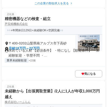
この企業の類似求人を見る
正社員
精密機器などの検査・組立
芦安精機株式会社
⭐年間休日129日⭐未経験OK⭐空調完備
〒400-0202山梨県南アルプス市下高砂
月給18万円～22万円
求めている人材 【必須条件】 ・特になし 【歓迎条件】 ・未
経験歓迎 ・学歴不問 ・...
業界未経験歓迎
+22個
気になる
正社員
未経験から【出張買取営業】/2人に1人が年収1,000万円
越え
株式会社いーふらん