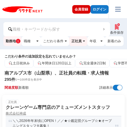
会員登録
ログイン
職種・キーワードから探す
条件保存
勤務地
職種
こだわり条件
正社員
年収
新着のみ
1
こだわり条件の追加設定を忘れていませんか？
土日祝休み
年間休日120日以上
完全週休2日制
学歴
南アルプス市（山梨県）、正社員の転職・求人情報
295
件
1
〜
100
件目を表示中
関連度順
新着順
詳細表示
正社員
クレーンゲーム専門店のアミューズメントスタッフ
株式会社神成
＼＼2026年年末頃にOPEN！／／★☆鑑定団グループ☆★オープ
ニングスタッフ大募集！