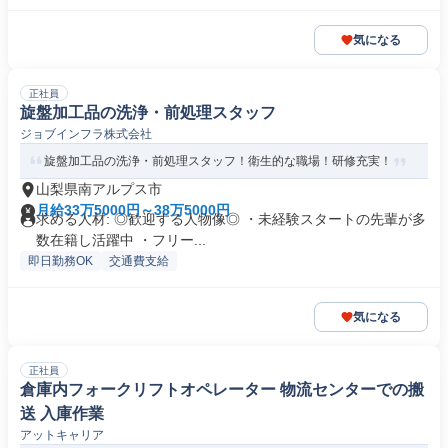
気になる
正社員
旋盤加工品の洗浄・前処理スタッフ
ジョブインフラ株式会社
旋盤加工品の洗浄・前処理スタッフ！衛生的な職場！研修充実！
山梨県南アルプス市
月給33万5000円～38万5000円
求める人材: ◎歓迎する人物像◎ ・未経験スタートの先輩が多
数在籍し活躍中 ・フリー...
即日勤務OK
交通費支給
気になる
正社員
倉庫内フォークリフトオペレーター 物流センターでの搬
送 入庫作業
アットキャリア