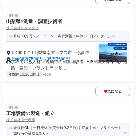
正社員
山梨県×測量・調査技術者
株式会社ＮＫテクノ
月給30万円～／ドローン・点群測量／年休123日／UIターン
〒400-0211山梨県南アルプス市上今諏訪
月給30万7500円～35万7500円
求めている人材 ✅現場での測量経験者 ┗※測量対象不問／道
路・建設・プラント等 ✅基...
年間休日120日以上
+18個
気になる
正社員
工場設備の製造・組立
株式会社山十産業
未経験OK｜土日祝休み(完全週休2日制)｜家族手当・プライベート
旅行時の補助金あり♪