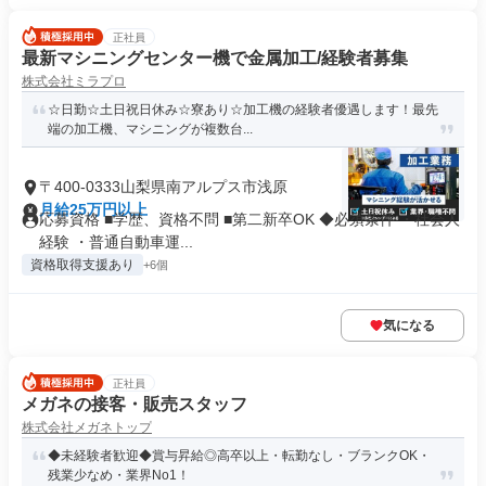
正社員
最新マシニングセンター機で金属加工/経験者募集
株式会社ミラプロ
☆日勤☆土日祝日休み☆寮あり☆加工機の経験者優遇します！最先
端の加工機、マシニングが複数台...
〒400-0333山梨県南アルプス市浅原
月給25万円以上
応募資格 ■学歴、資格不問 ■第二新卒OK ◆必須条件 ・社会人
経験 ・普通自動車運...
資格取得支援あり
+6個
気になる
正社員
メガネの接客・販売スタッフ
株式会社メガネトップ
◆未経験者歓迎◆賞与昇給◎高卒以上・転勤なし・ブランクOK・
残業少なめ・業界No1！