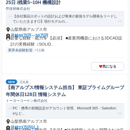
25日 /残業5~10H 機構設計
昂技研株式会社
【自社製品ロボットの設計および将来の新規モデル開発をリードし
ていただきます◎】現行モデルの...
山梨県南アルプス市
月給40万円～50万円
必要な経験・能力等 【必須】 ■産業用機器における3DCAD設
計の実務経験（SOLID...
業界未経験歓迎
+11個
気になる
NEW
正社員
【南アルプス/情報システム担当】 東証プライムグループ
年間休日128日 情報システム
トーヨーコーケン株式会社
PC・携帯の初期設定やアカウント管理、Microsoft 365・Salesforc
eなど...
山梨県南アルプス市
月給23万円以上