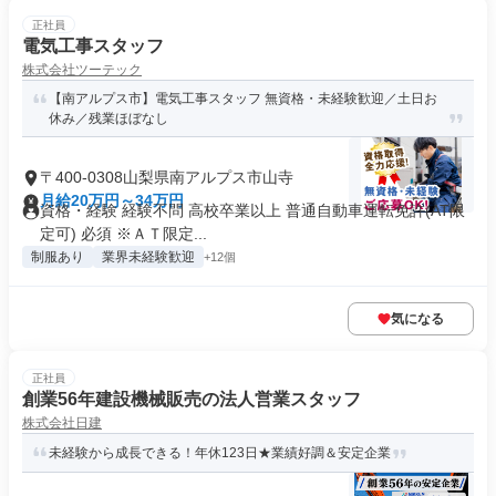
正社員
電気工事スタッフ
株式会社ツーテック
【南アルプス市】電気工事スタッフ 無資格・未経験歓迎／土日お
休み／残業ほぼなし
〒400-0308山梨県南アルプス市山寺
月給20万円～34万円
資格・経験 経験不問 高校卒業以上 普通自動車運転免許(AT限
定可) 必須 ※ＡＴ限定...
制服あり
業界未経験歓迎
+12個
気になる
正社員
創業56年建設機械販売の法人営業スタッフ
株式会社日建
未経験から成長できる！年休123日★業績好調＆安定企業