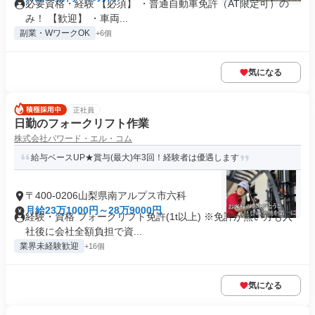
必要資格・経験 【必須】 ・普通自動車免許（AT限定可）の
み！ 【歓迎】 ・車両...
副業・WワークOK
+6個
気になる
正社員
日勤のフォークリフト作業
株式会社パワード・エル・コム
給与ベースUP★賞与(最大)年3回！経験者は優遇します
〒400-0206山梨県南アルプス市六科
月給23万1000円～28万9000円
経験・資格 フォークリフト免許(1t以上) ※免許が無い方も入
社後に会社全額負担で資...
業界未経験歓迎
+16個
気になる