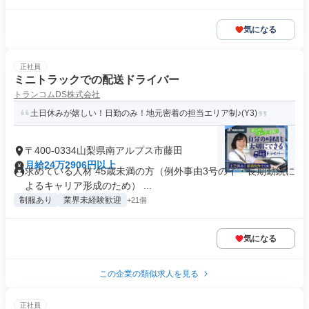
気になる
正社員
ミニトラックでの配送ドライバー
トランコムDS株式会社
土日休みが嬉しい！日勤のみ！地元密着の担当エリア制♪(Y3)
〒400-0334山梨県南アルプス市藤田
月給24万2906円以上
求めている人材 45歳未満の方（例外事由3号のイ・長期勤続に
よるキャリア形成のため） ...
制服あり
業界未経験歓迎
+21個
気になる
この企業の類似求人を見る
正社員