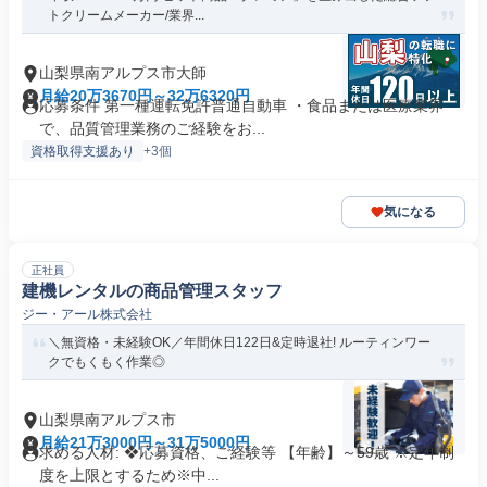
トクリームメーカー/業界...
山梨県南アルプス市大師
月給20万3670円～32万6320円
応募条件 第一種運転免許普通自動車 ・食品または医療業界
で、品質管理業務のご経験をお...
資格取得支援あり
+3個
気になる
正社員
建機レンタルの商品管理スタッフ
ジー・アール株式会社
＼無資格・未経験OK／年間休日122日&定時退社! ルーティンワー
クでもくもく作業◎
山梨県南アルプス市
月給21万3000円～31万5000円
求める人材: ❖応募資格、ご経験等 【年齢】～59歳 ※定年制
度を上限とするため※中...