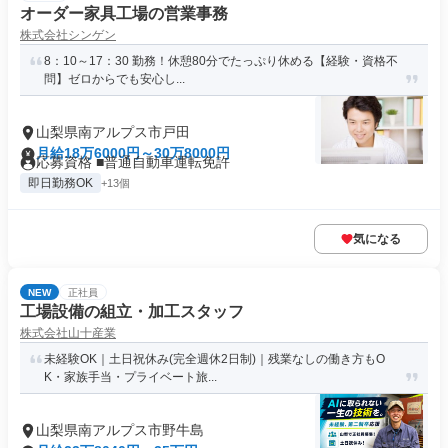
オーダー家具工場の営業事務
株式会社シンゲン
8：10～17：30 勤務！休憩80分でたっぷり休める【経験・資格不
問】ゼロからでも安心し...
山梨県南アルプス市戸田
月給18万6000円～30万8000円
応募資格 ■普通自動車運転免許
即日勤務OK
+13個
気になる
NEW
正社員
工場設備の組立・加工スタッフ
株式会社山十産業
未経験OK｜土日祝休み(完全週休2日制)｜残業なしの働き方もO
K・家族手当・プライベート旅...
山梨県南アルプス市野牛島