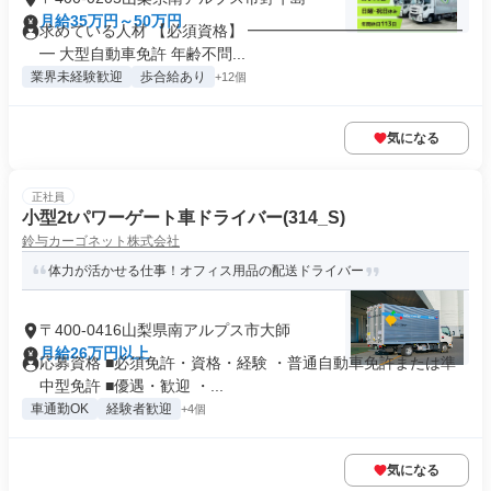
月給35万円～50万円
求めている人材 【必須資格】 ━━━━━━━━━━━━━━
━ 大型自動車免許 年齢不問...
業界未経験歓迎
歩合給あり
+12個
気になる
正社員
小型2tパワーゲート車ドライバー(314_S)
鈴与カーゴネット株式会社
体力が活かせる仕事！オフィス用品の配送ドライバー
〒400-0416山梨県南アルプス市大師
月給26万円以上
応募資格 ■必須免許・資格・経験 ・普通自動車免許または準
中型免許 ■優遇・歓迎 ・...
車通勤OK
経験者歓迎
+4個
気になる