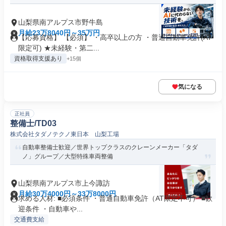
山梨県南アルプス市野牛島
月給23万8040円～35万円
【応募資格】 【必須】 ・高卒以上の方 ・普通自動車免許(AT
限定可) ★未経験・第二...
資格取得支援あり
+15個
気になる
正社員
整備士/TD03
株式会社タダノテクノ東日本 山梨工場
自動車整備士歓迎／世界トップクラスのクレーンメーカー「タダ
ノ」グループ／大型特殊車両整備
山梨県南アルプス市上今諏訪
月給30万4000円～33万8000円
求める人材: ■必須条件 ・普通自動車免許（AT限定不可） ■歓
迎条件 ・自動車や...
交通費支給