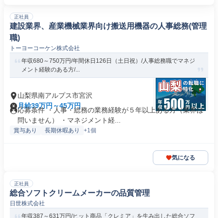
正社員
建設業界、産業機械業界向け搬送用機器の人事総務(管理
職)
トーヨーコーケン株式会社
年収680～750万円/年間休日126日（土日祝）/人事総務職でマネジ
メント経験のある方/...
山梨県南アルプス市宮沢
月給39万円～45万円
応募条件 ・人事・総務の業務経験が５年以上ある方（業界は
問いません） ・マネジメント経...
賞与あり
長期休暇あり
+1個
気になる
正社員
総合ソフトクリームメーカーの品質管理
日世株式会社
年収387～631万円/ヒット商品「クレミア」を生み出した総合ソフ