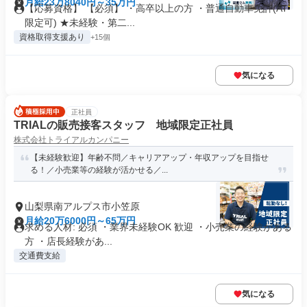
月給23万8040円～35万円
【応募資格】 【必須】 ・高卒以上の方 ・普通自動車免許(AT
限定可) ★未経験・第二...
資格取得支援あり
+15個
気になる
正社員
TRIALの販売接客スタッフ 地域限定正社員
株式会社トライアルカンパニー
【未経験歓迎】年齢不問／キャリアアップ・年収アップを目指せ
る！／小売業等の経験が活かせる／...
山梨県南アルプス市小笠原
月給20万6000円～65万円
求める人材: 必須 ・業界未経験OK 歓迎 ・小売業の経験がある
方 ・店長経験があ...
交通費支給
気になる