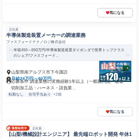
気になる
正社員
半導体製造装置メーカーの調達業務
ファスフォードテクノロジ株式会社
年収450～650万円/半導体製造装置ダイボンダで世界トップクラス
のシェア/ファスフォード...
山梨県南アルプス市下今諏訪
月給24万円～40万円
応募条件 調達業務の実務経験1年以上（一般購入品・板金・
切削加工品・ハーネス・請負業...
転勤なし
住宅手当あり
+2個
気になる
正社員
【山梨/機械設計エンジニア】 最先端ロボット開発 年休1