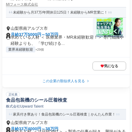
MIフォース株式会社
未経験から月37万/年間休日125日！未経験からMR営業に！
山梨県南アルプス市
月給37万5000円～50万円
求めている人材 ＜ 医療業界・MR未経験歓迎！＞ 専門知識や
経験よりも、 「学び続ける...
業界未経験歓迎
+29個
気になる
この企業の類似求人を見る
正社員
食品包装機のシール圧着検査
株式会社Upward Talent
家具付き寮あり！食品包装機のシール圧着検査｜かんたん作業！
山梨県南アルプス市
月給33万4000円～38万円
求める人材: ＜注目POINT＞ ・製造の仕事が好き、興味がある