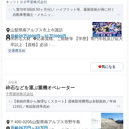
ネッツトヨタ甲斐株式会社
＼賞与年3回(6.50ヶ月分)／ ハイブリット等、最新技術が身に付く
自動車整備士・メカニッ...
山梨県南アルプス市上今諏訪
月給20万2000円～31万2000円
求める人材: ❖応募資格、ご経験等 【学歴】専門学校及び短大
卒以上 【資格】必須：...
交通費支給
気になる
正社員
砕石などを運ぶ重機オペレーター
千野建材株式会社
【単純作業から無理なくスタート】資格取得費用は全額負担／年休
119日／有給取得率高め
〒400-0205山梨県南アルプス市野牛島
月給26万円～33万円