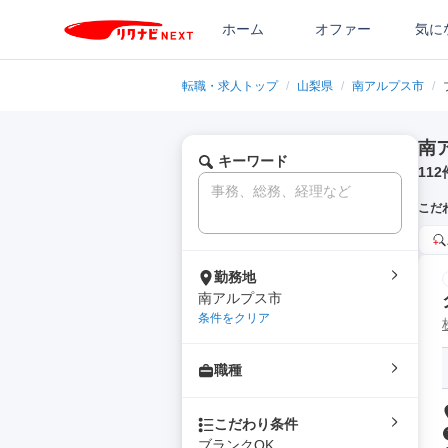
ホーム
オファー
気に
転職・求人トップ
/
山梨県
/
南アルプス市
/
南
キーワード
112
こだ
勤務地
南アルプス市
条件をクリア
職種
こだわり条件
ブランクOK