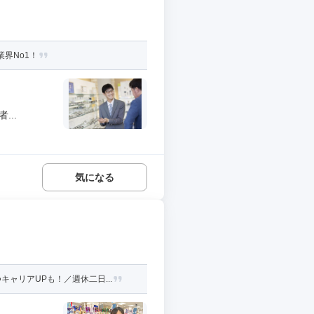
界No1！
..
気になる
ャリアUPも！／週休二日...