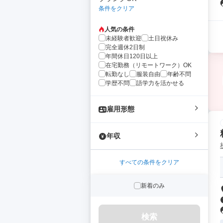
条件をクリア
人気の条件
未経験者歓迎
土日祝休み
完全週休2日制
年間休日120日以上
在宅勤務（リモートワーク）OK
転勤なし
服装自由
年齢不問
学歴不問
語学力を活かせる
雇用形態
年収
すべての条件をクリア
新着のみ
検索