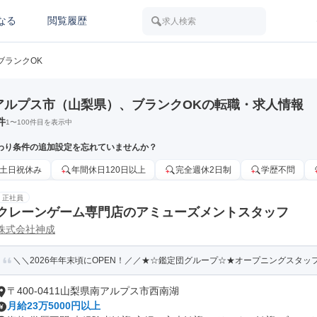
なる
閲覧履歴
求人検索
ブランクOK
アルプス市（山梨県）、ブランクOKの転職・求人情報
件
1
〜
100
件目を表示中
わり条件の追加設定を忘れていませんか？
土日祝休み
年間休日120日以上
完全週休2日制
学歴不問
正社員
クレーンゲーム専門店のアミューズメントスタッフ
株式会社神成
＼＼2026年年末頃にOPEN！／／★☆鑑定団グループ☆★オープニングスタッ
〒400-0411山梨県南アルプス市西南湖
月給23万5000円以上