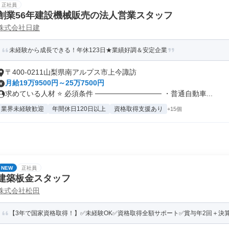
正社員
創業56年建設機械販売の法人営業スタッフ
株式会社日建
未経験から成長できる！年休123日★業績好調＆安定企業
〒400-0211山梨県南アルプス市上今諏訪
月給19万9500円～25万7500円
求めている人材 ⭐ 必須条件 ───────────── ・普通自動車...
業界未経験歓迎
年間休日120日以上
資格取得支援あり
+15個
NEW
正社員
建築板金スタッフ
株式会社松田
【3年で国家資格取得！】✅未経験OK✅資格取得全額サポート✅賞与年2回＋決算賞