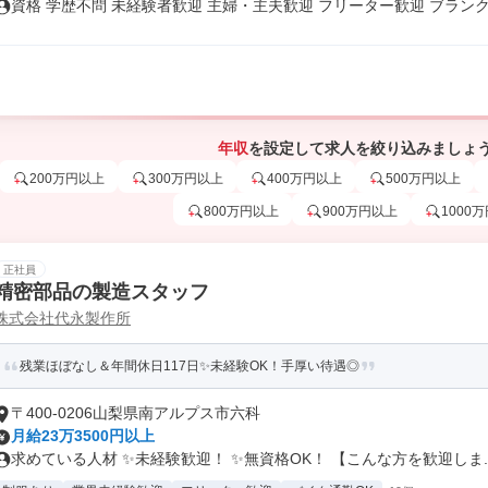
資格 学歴不問 未経験者歓迎 主婦・主夫歓迎 フリーター歓迎 ブランク.
年収
を設定して求人を絞り込みましょ
200万円以上
300万円以上
400万円以上
500万円以上
800万円以上
900万円以上
1000
正社員
精密部品の製造スタッフ
株式会社代永製作所
残業ほぼなし＆年間休日117日✨未経験OK！手厚い待遇◎
〒400-0206山梨県南アルプス市六科
月給23万3500円以上
求めている人材 ✨未経験歓迎！ ✨無資格OK！ 【こんな方を歓迎しま..