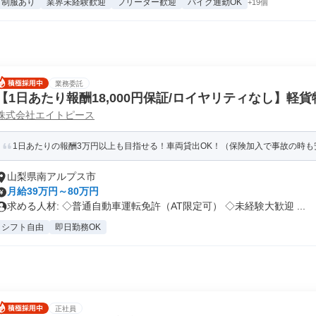
制服あり
業界未経験歓迎
フリーター歓迎
バイク通勤OK
+19個
業務委託
【1日あたり報酬18,000円保証/ロイヤリティなし】軽
株式会社エイトピース
1日あたりの報酬3万円以上も目指せる！車両貸出OK！（保険加入で事故の時も安
山梨県南アルプス市
月給39万円～80万円
求める人材: ◇普通自動車運転免許（AT限定可） ◇未経験大歓迎 ...
シフト自由
即日勤務OK
正社員