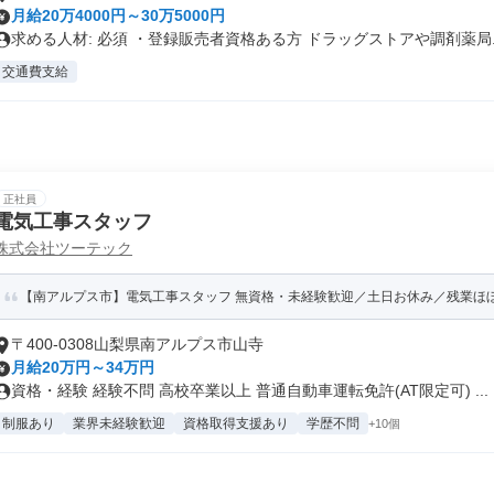
月給20万4000円～30万5000円
求める人材: 必須 ・登録販売者資格ある方 ドラッグストアや調剤薬局..
交通費支給
正社員
電気工事スタッフ
株式会社ツーテック
【南アルプス市】電気工事スタッフ 無資格・未経験歓迎／土日お休み／残業ほ
〒400-0308山梨県南アルプス市山寺
月給20万円～34万円
資格・経験 経験不問 高校卒業以上 普通自動車運転免許(AT限定可) ...
制服あり
業界未経験歓迎
資格取得支援あり
学歴不問
+10個