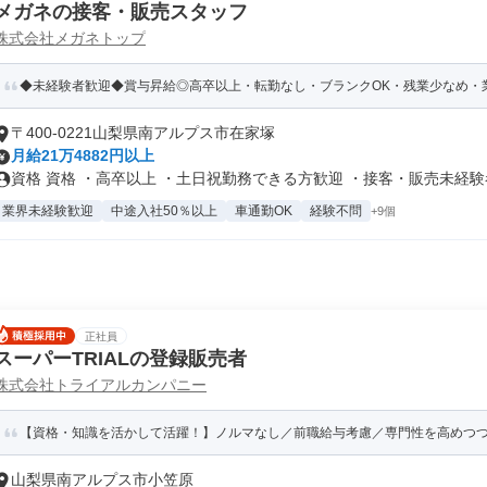
メガネの接客・販売スタッフ
株式会社メガネトップ
◆未経験者歓迎◆賞与昇給◎高卒以上・転勤なし・ブランクOK・残業少なめ・業
〒400-0221山梨県南アルプス市在家塚
月給21万4882円以上
資格 資格 ・高卒以上 ・土日祝勤務できる方歓迎 ・接客・販売未経験者.
業界未経験歓迎
中途入社50％以上
車通勤OK
経験不問
+9個
正社員
スーパーTRIALの登録販売者
株式会社トライアルカンパニー
【資格・知識を活かして活躍！】ノルマなし／前職給与考慮／専⾨性を⾼めつつキ
山梨県南アルプス市小笠原