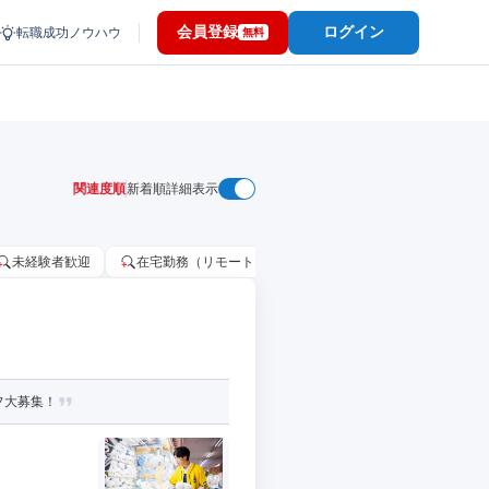
会員登録
ログイン
転職成功ノウハウ
無料
関連度順
新着順
詳細表示
未経験者歓迎
在宅勤務（リモートワーク）OK
家賃補助・住宅手当
フ大募集！