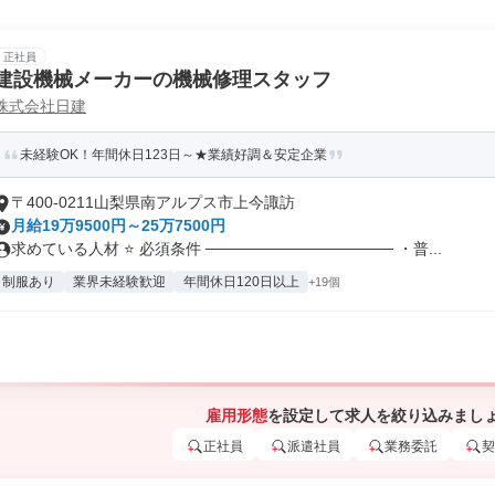
正社員
建設機械メーカーの機械修理スタッフ
株式会社日建
未経験OK！年間休日123日～★業績好調＆安定企業
〒400-0211山梨県南アルプス市上今諏訪
月給19万9500円～25万7500円
求めている人材 ⭐ 必須条件 ───────────────── ・普...
制服あり
業界未経験歓迎
年間休日120日以上
+19個
雇用形態
を設定して求人を絞り込みまし
正社員
派遣社員
業務委託
契