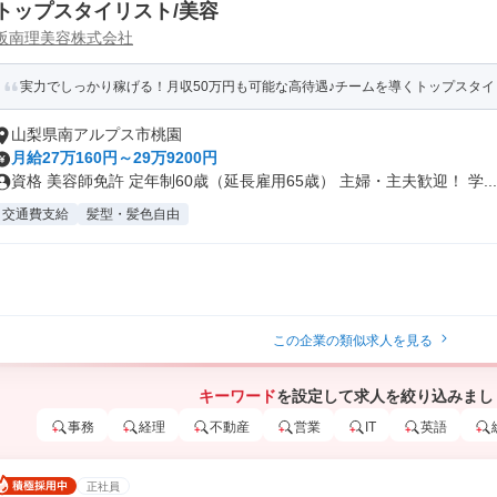
トップスタイリスト/美容
阪南理美容株式会社
実力でしっかり稼げる！月収50万円も可能な高待遇♪チームを導くトップスタイ
山梨県南アルプス市桃園
月給27万160円～29万9200円
資格 美容師免許 定年制60歳（延長雇用65歳） 主婦・主夫歓迎！ 学...
交通費支給
髪型・髪色自由
この企業の類似求人を見る
キーワード
を設定して求人を絞り込みまし
事務
経理
不動産
営業
IT
英語
正社員