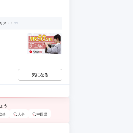
リスト！
気になる
ょう
総務
人事
中国語