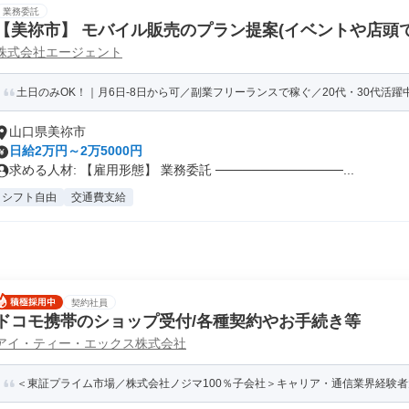
業務委託
【美祢市】 モバイル販売のプラン提案(イベントや店頭での
株式会社エージェント
PT)
土日のみOK！｜月6日-8日から可／副業フリーランスで稼ぐ／20代・30代活躍中！
山口県美祢市
日給2万円～2万5000円
求める人材: 【雇用形態】 業務委託 ──────────────...
シフト自由
交通費支給
契約社員
ドコモ携帯のショップ受付/各種契約やお手続き等
アイ・ティー・エックス株式会社
＜東証プライム市場／株式会社ノジマ100％子会社＞キャリア・通信業界経験