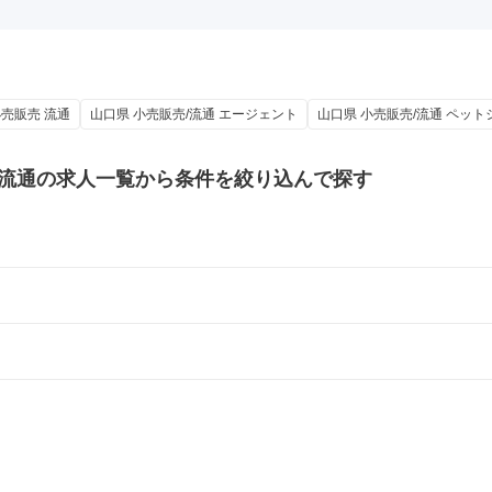
小売販売 流通
山口県 小売販売/流通 エージェント
山口県 小売販売/流通 ペット
流通の
求人一覧から条件を絞り込んで探す