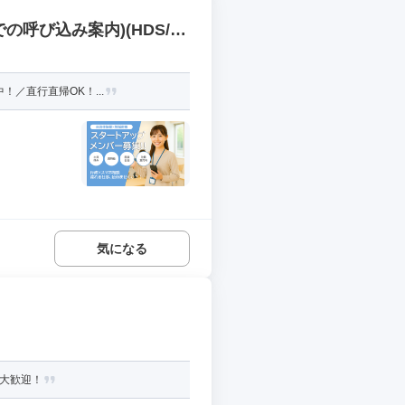
呼び込み案内)(HDS/P
／直行直帰OK！...
気になる
者大歓迎！