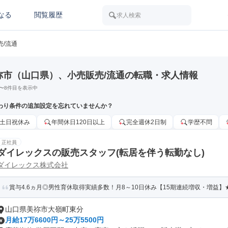
なる
閲覧履歴
求人検索
売/流通
祢市（山口県）、小売販売/流通の転職・求人情報
〜
8
件目を表示中
わり条件の追加設定を忘れていませんか？
土日祝休み
年間休日120日以上
完全週休2日制
学歴不問
正社員
ダイレックスの販売スタッフ(転居を伴う転勤なし)
ダイレックス株式会社
賞与4.6ヵ月◎男性育休取得実績多数！月8～10日休み【15期連続増収・増益】★
山口県美祢市大嶺町東分
月給17万6600円～25万5500円