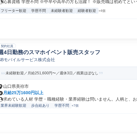
応募資格 学歴不問 ※中卒や高卒の方も活躍！ ※販売職は初めてという.
フリーター歓迎
学歴不問
未経験者歓迎
経験者歓迎
+4個
契約社員
週4日勤務のスマホイベント販売スタッフ
SBモバイルサービス株式会社
未経験歓迎／月給251,600円〜／週休3日／残業ほぼなし
山口県美祢市
月給25万1600円以上
求めている人材 学歴・職種経験・業界経験は問いません。人柄と、お客
業界未経験歓迎
歩合給あり
学歴不問
+7個