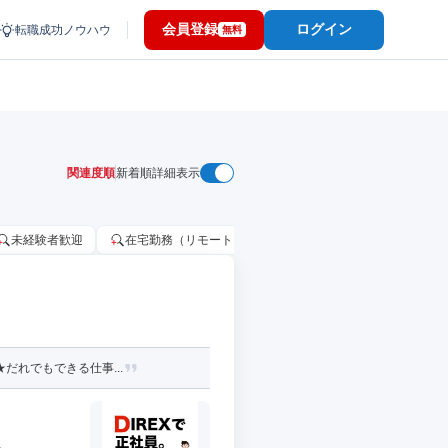
会員登録
ログイン
転職成功ノウハウ
無料
関連度順
新着順
詳細表示
未経験者歓迎
在宅勤務（リモートワーク）OK
家賃補助・住宅手当
だれでもできる仕事...