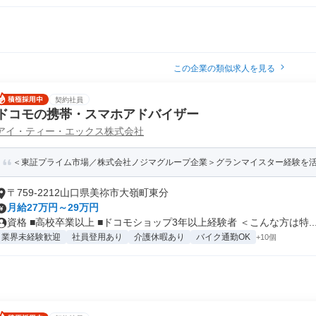
この企業の類似求人を見る
契約社員
ドコモの携帯・スマホアドバイザー
アイ・ティー・エックス株式会社
＜東証プライム市場／株式会社ノジマグループ企業＞グランマイスター経験を
〒759-2212山口県美祢市大嶺町東分
月給27万円～29万円
資格 ■高校卒業以上 ■ドコモショップ3年以上経験者 ＜こんな方は特..
業界未経験歓迎
社員登用あり
介護休暇あり
バイク通勤OK
+10個