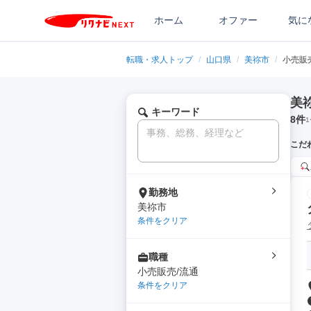
ホーム
オファー
気に
転職・求人トップ
/
山口県
/
美祢市
/
小売販
美
キーワード
8
件
1
こだ
勤務地
美祢市
条件をクリア
職種
小売販売/流通
条件をクリア