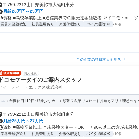
〒759-2212山口県美祢市大嶺町東分
月給26万円～29万円
資格 ■高校卒業以上 ■通信業界での販売接客経験者 ※ドコモ・au・ソ..
業界未経験歓迎
社員登用あり
介護休暇あり
バイク通勤OK
+10個
この企業の類似求人を見る
契約社員
ドコモケータイのご案内スタッフ
アイ・ティー・エックス株式会社
＜年間休日110日×残業少なめ！＞頑張り次第でスピード昇進もアリ！理想のキ
〒759-2212山口県美祢市大嶺町東分
月給25万円～27万円
資格 ■高校卒業以上 ＊未経験スタートOK！ ＊90%以上の方が未経験..
業界未経験歓迎
社員登用あり
介護休暇あり
バイク通勤OK
+10個