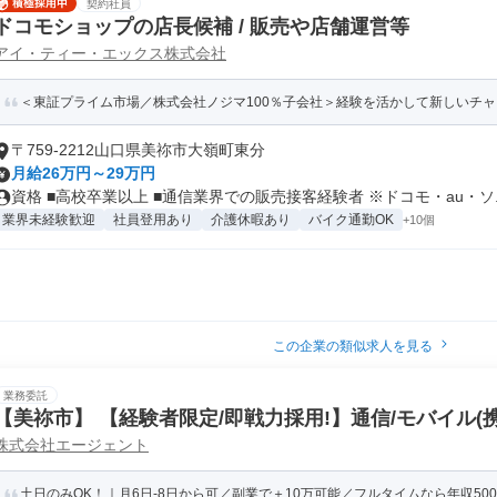
契約社員
ドコモショップの店長候補 / 販売や店舗運営等
アイ・ティー・エックス株式会社
＜東証プライム市場／株式会社ノジマ100％子会社＞経験を活かして新しいチ
〒759-2212山口県美祢市大嶺町東分
月給26万円～29万円
資格 ■高校卒業以上 ■通信業界での販売接客経験者 ※ドコモ・au・ソ..
業界未経験歓迎
社員登用あり
介護休暇あり
バイク通勤OK
+10個
この企業の類似求人を見る
業務委託
【美祢市】 【経験者限定/即戦力採用!】通信/モバイル(
株式会社エージェント
スト(HDS/PPT)
土日のみOK！｜月6日-8日から可／副業で＋10万可能／フルタイムなら年収50