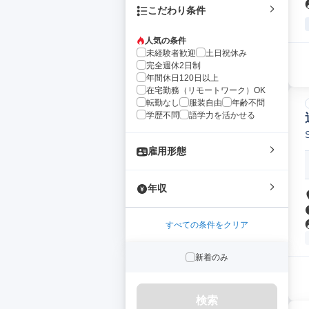
こだわり条件
人気の条件
未経験者歓迎
土日祝休み
完全週休2日制
年間休日120日以上
在宅勤務（リモートワーク）OK
転勤なし
服装自由
年齢不問
学歴不問
語学力を活かせる
雇用形態
年収
すべての条件をクリア
新着のみ
検索