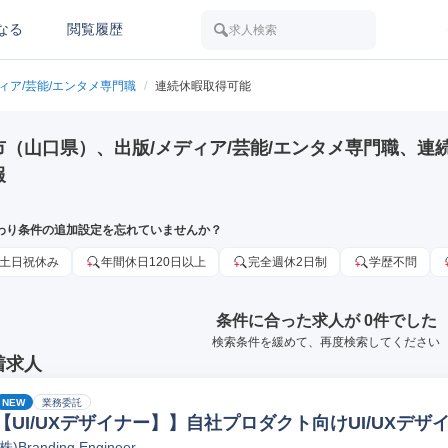
なる
閲覧履歴
求人検索
ィア/芸能/エンタメ専門職
/
連続休暇取得可能
市（山口県）、出版/メディア/芸能/エンタメ専門職、連
報
わり条件の追加設定を忘れていませんか？
土日祝休み
年間休日120日以上
完全週休2日制
学歴不問
条件に合った求人が 0件でした
検索条件を緩めて、再度検索してください
着求人
NEW
業務委託
【UI/UXデザイナー】】自社プロダクト向けUI/UXデ
(株)Branding Engineer