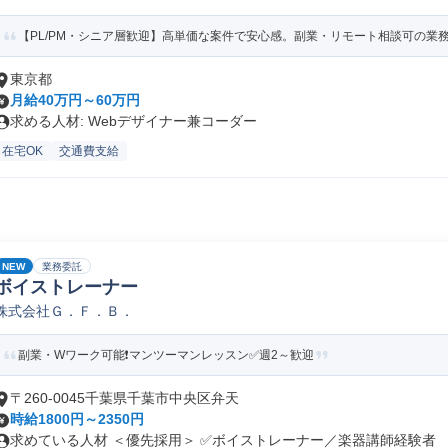
【PL/PM・シニア層歓迎】高単価な案件で安心感。副業・リモート相談可の業
東京都
月給40万円～60万円
求める人材: Webデザイナー兼コーダー
在宅OK
交通費支給
NEW
業務委託
ボイストレーナー
株式会社Ｇ．Ｆ．Ｂ．
副業・Wワーク可能❗マンツーマンレッスン✅週2～歓迎
〒260-0045千葉県千葉市中央区弁天
時給1800円～2350円
求めている人材 ＜優先採用＞ ✅ボイストレーナー／楽器講師経験者 （1