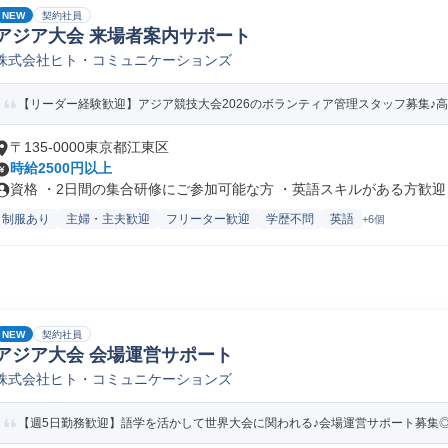
NEW
契約社員
アジア大会 来場者案内サポート
株式会社ヒト・コミュニケーションズ
【リーダー経験歓迎】アジア競技大会2026のボランティア管理スタッフ募集♪高時給2
〒135-0000東京都江東区
時給2500円以上
資格 ・2日間の集合研修にご参加可能な方 ・英語スキルがある方歓迎 ・
制服あり
主婦・主夫歓迎
フリーター歓迎
学歴不問
英語
+6個
NEW
契約社員
アジア大会 会場運営サポート
株式会社ヒト・コミュニケーションズ
【週5日勤務歓迎】語学を活かして世界大会に関われる♪会場運営サポート募集◎高時給