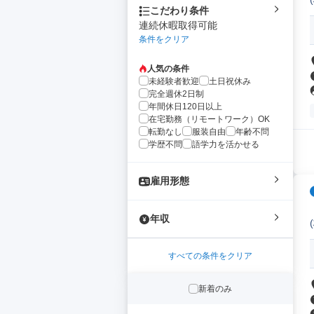
こだわり条件
連続休暇取得可能
条件をクリア
人気の条件
未経験者歓迎
土日祝休み
完全週休2日制
年間休日120日以上
在宅勤務（リモートワーク）OK
転勤なし
服装自由
年齢不問
学歴不問
語学力を活かせる
雇用形態
年収
すべての条件をクリア
新着のみ