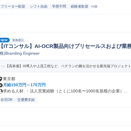
フリーター歓迎
シフト自由
学歴不問
経験者歓迎
+5個
NEW
業務委託
【ITコンサル】AI-OCR製品向けプリセールスおよび業
(株)Branding Engineer
【高単価】AI導入や上流工程など、ベテランの腕を活かせる最先端プロジェク
東京都
月給150万円～170万円
求める人材: ・法人営業経験（とくに100名〜1000名規模の企業）...
在宅OK
交通費支給