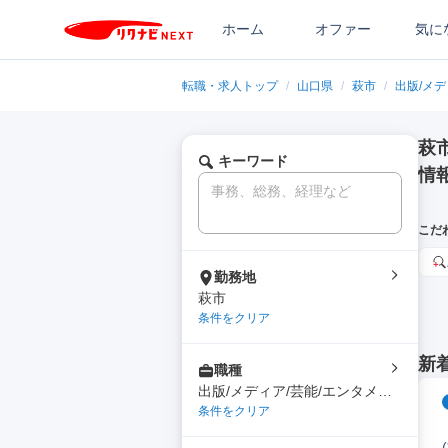
ホーム
オファー
気に
転職・求人トップ
/
山口県
/
萩市
/
出版/メデ
萩
キーワード
情
こだ
勤務地
萩市
条件をクリア
新
職種
出版/メディア/芸能/エンタメ専
門職
条件をクリア