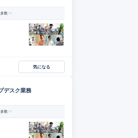
ト多数
気になる
プデスク業務
ト多数