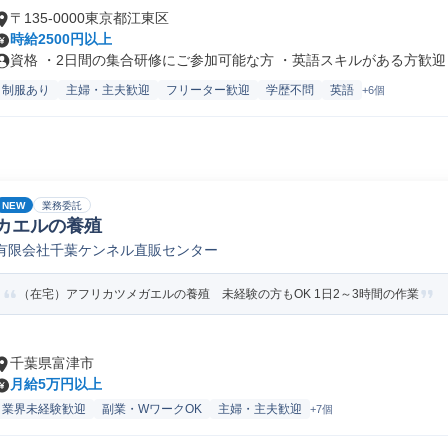
〒135-0000東京都江東区
時給2500円以上
資格 ・2日間の集合研修にご参加可能な方 ・英語スキルがある方歓迎 ・
制服あり
主婦・主夫歓迎
フリーター歓迎
学歴不問
英語
+6個
NEW
業務委託
カエルの養殖
有限会社千葉ケンネル直販センター
（在宅）アフリカツメガエルの養殖 未経験の方もOK 1日2～3時間の作業
千葉県富津市
月給5万円以上
業界未経験歓迎
副業・WワークOK
主婦・主夫歓迎
+7個