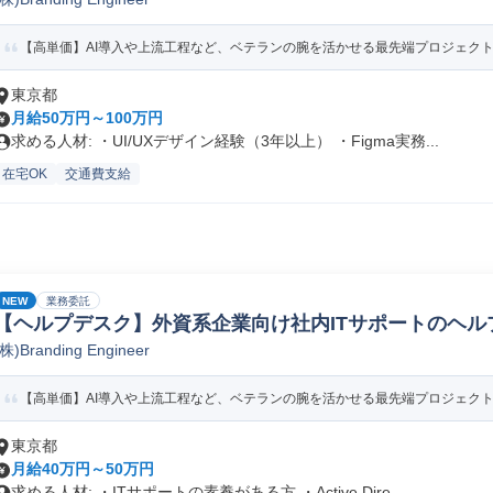
【高単価】AI導入や上流工程など、ベテランの腕を活かせる最先端プロジェク
東京都
月給50万円～100万円
求める人材: ・UI/UXデザイン経験（3年以上） ・Figma実務...
在宅OK
交通費支給
NEW
業務委託
【ヘルプデスク】外資系企業向け社内ITサポートのヘル
(株)Branding Engineer
【高単価】AI導入や上流工程など、ベテランの腕を活かせる最先端プロジェク
東京都
月給40万円～50万円
求める人材: ・ITサポートの素養がある方 ・Active Dire...