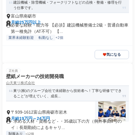
建設機械・除雪機械・フォークリフトなどの点検・整備・修理を行
う仕事です。
富山県南砺市
月給25万円以上
必要な経験・能力等 【必須】建設機械整備士2級・普通自動車
第一種免許（AT不可） 【...
業界未経験歓迎
転勤なし
+2個
気になる
正社員
壁紙メーカーの技術開発職
山天東リ株式会社
東リ(株)のグループ会社で未経験から技術者へ！丁寧な研修で“でき
ること”が増えていく、成長...
〒939-1612富山県南砺市岩木
月給19万円～24万円
- 求める人材・資格など - ・35歳以下の方（例外事由3号の
イ：長期勤続によるキャリ...
制服あり
+12個