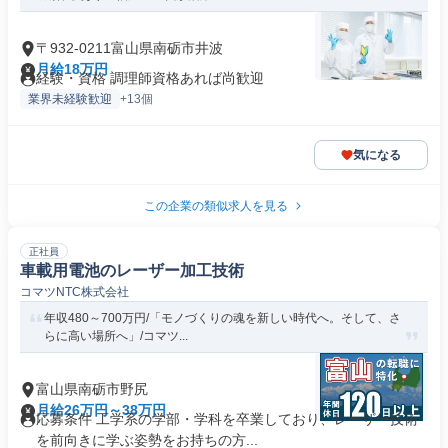
〒932-0211富山県南砺市井波
月給18万円
経験・資格 調理師資格あれば尚歓迎
業界未経験歓迎
+13個
気になる
この企業の類似求人を見る
正社員
車載用電池のレーザー加工技術
コマツNTC株式会社
年収480～700万円/「モノづくりの魂を新しい時代へ。そして、さ
らに高い場所へ」/コマツ...
富山県南砺市野尻
月給26万円～38万円
応募条件 工学系の学部・学科を卒業しており、レーザー技術
を前向きに学ぶ姿勢をお持ちの方...