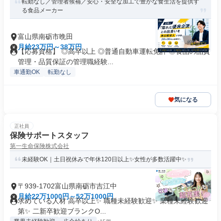
転勤なし／管理者候補／安心・安全な加工で豊かな食生活を提供す
る食品メーカー
富山県南砺市晩田
月給23万円～38万円
【応募資格】 ◎高卒以上 ◎普通自動車運転免許 ◎食品の品質
管理・品質保証の管理職経験...
車通勤OK
転勤なし
気になる
正社員
保険サポートスタッフ
第一生命保険株式会社
未経験OK｜土日祝休みで年休120日以上✨女性が多数活躍中✨
〒939-1702富山県南砺市吉江中
月給22万1000円～52万1000円
求めている人材 高卒以上✨ 職種未経験歓迎✨ 業種未経験歓迎
第✨ 二新卒歓迎ブランクO...