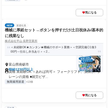
気になる
NEW
派遣社員
機械に厚紙セット→ボタンを押すだけ/土日祝休み/基本的
に残業なし
株式会社平山 長野営業所
＜未経験OK★カンタン★機械のサポート業務＞＜空調完備◎1食3
00円～仕出し弁当あり＞＜2...
富山県南砺市
時給1230円以上
資格 未経験OK ＜あれば尚可＞ フォークリフト、玉掛け、ク
レーンの資格 ■就労ビザ...
無期雇用派遣
+13個
気になる