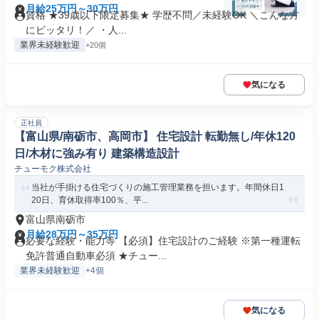
月給25万円～30万円
資格 ★39歳以下限定募集★ 学歴不問／未経験OK ＼こんな方
にピッタリ！／ ・人...
業界未経験歓迎
+20個
気になる
正社員
【富山県/南砺市、高岡市】 住宅設計 転勤無し/年休120
日/木材に強み有り 建築構造設計
チューモク株式会社
当社が手掛ける住宅づくりの施工管理業務を担います。年間休日1
20日、育休取得率100％、平...
富山県南砺市
月給28万円～35万円
必要な経験・能力等 【必須】住宅設計のご経験 ※第一種運転
免許普通自動車必須 ★チュー...
業界未経験歓迎
+4個
気になる