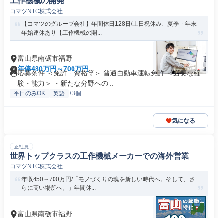
工作機械の開発
コマツNTC株式会社
【コマツのグループ会社】年間休日128日/土日祝休み、夏季・年末
年始連休あり【工作機械の開...
富山県南砺市福野
年俸480万円～700万円
応募条件 ＜免許・資格等＞ 普通自動車運転免許 ＜必要な経
験・能力＞ ・新たな分野への...
平日のみOK
英語
+3個
気になる
正社員
世界トップクラスの工作機械メーカーでの海外営業
コマツNTC株式会社
年収450～700万円/「モノづくりの魂を新しい時代へ。そして、さ
らに高い場所へ。」年間休...
富山県南砺市福野