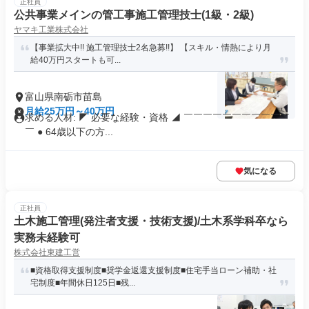
正社員
公共事業メインの管工事施工管理技士(1級・2級)
ヤマキ工業株式会社
【事業拡大中!! 施工管理技士2名急募!!】 【スキル・情熱により月
給40万円スタートも可...
富山県南砺市苗島
月給25万円～40万円
求める人材: ◤ 必要な経験・資格 ◢ ￣￣￣￣￣￣￣￣￣￣￣
￣ ● 64歳以下の方...
気になる
正社員
土木施工管理(発注者支援・技術支援)/土木系学科卒なら
実務未経験可
株式会社東建工営
■資格取得支援制度■奨学金返還支援制度■住宅手当ローン補助・社
宅制度■年間休日125日■残...