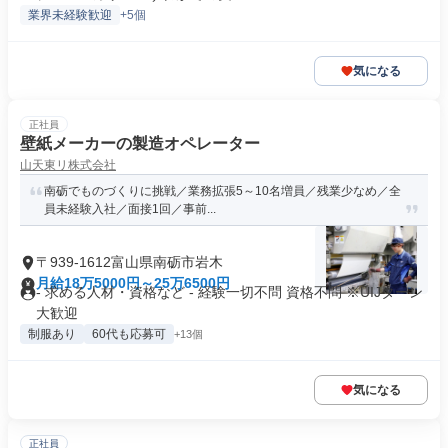
業界未経験歓迎
+5個
気になる
正社員
壁紙メーカーの製造オペレーター
山天東リ株式会社
南砺でものづくりに挑戦／業務拡張5～10名増員／残業少なめ／全
員未経験入社／面接1回／事前...
〒939-1612富山県南砺市岩木
月給18万5000円～25万6500円
- 求める人材・資格など - 経験一切不問 資格不問 ※UIJターン
大歓迎
制服あり
60代も応募可
+13個
気になる
正社員