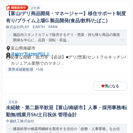
正社員
【富山/デリ商品開発・マネージャー】移住サポート制度
有り/プライム上場G 製品開発(食品/飲料/たばこ)
株式会社PLAY EARTH PARK
施設内スタンドカフェで販売するデリ・惣菜・持ち帰り商品の製造
開発を中心に、品質・回転・収益...
富山県南砺市
月給37万4285円以上
必要な経験・能力等 【必須】■デリ/惣菜/セントラルキッチン/
カジュアル業態でのマネジ...
業界未経験歓迎
+5個
気になる
正社員
未経験・第二新卒歓迎【富山/南砺市】人事・採用事務/転
勤無/残業月5h/土日祝休 管理会計
中越鉄工株式会社
建築鉄骨や橋梁用鋼材を製造する当社の「総務・人事業務」をお任