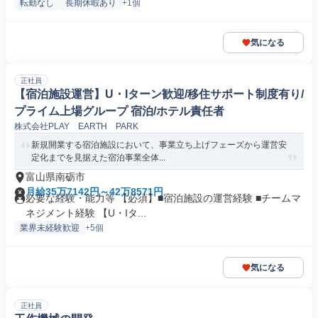
転勤なし
長期休暇あり
+1個
気になる
正社員
【宿泊施設運営】U・Iターン歓迎/移住サポート制度有り/
プライム上場グループ 宿泊/ホテル責任者
株式会社PLAY EARTH PARK
新規開業する宿泊施設において、事業立ち上げフェーズから運営安
定化までを見据えた宿泊事業全体...
富山県南砺市
月給35万7142円～42万8571円
必要な経験・能力等 【必須】■宿泊施設の運営経験 ■チームマ
ネジメント経験 【U・Iタ...
業界未経験歓迎
+5個
気になる
正社員