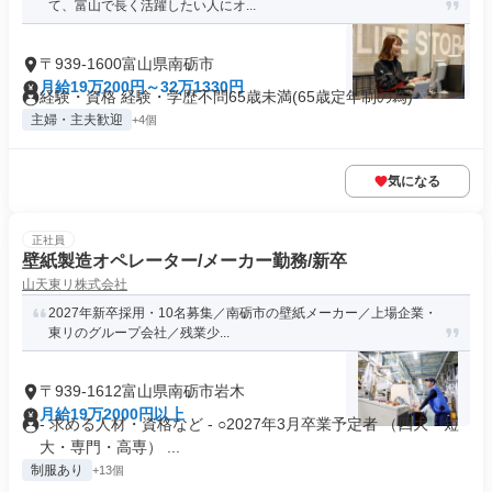
て、富山で長く活躍したい人にオ...
〒939-1600富山県南砺市
月給19万200円～32万1330円
経験・資格 経験・学歴不問65歳未満(65歳定年制の為)
主婦・主夫歓迎
+4個
気になる
正社員
壁紙製造オペレーター/メーカー勤務/新卒
山天東リ株式会社
2027年新卒採用・10名募集／南砺市の壁紙メーカー／上場企業・
東リのグループ会社／残業少...
〒939-1612富山県南砺市岩木
月給19万2000円以上
- 求める人材・資格など - ○2027年3月卒業予定者 （四大・短
大・専門・高専） ...
制服あり
+13個