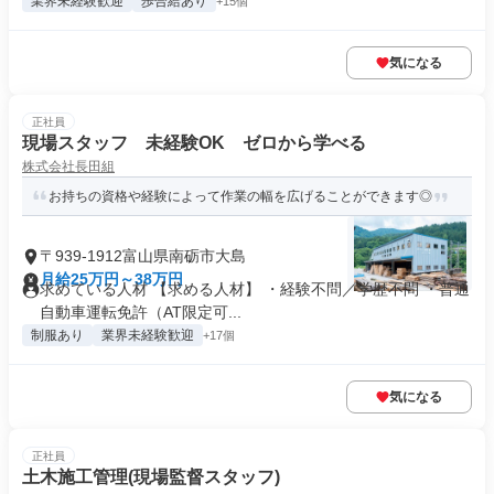
業界未経験歓迎
歩合給あり
+15個
気になる
正社員
現場スタッフ 未経験OK ゼロから学べる
株式会社長田組
お持ちの資格や経験によって作業の幅を広げることができます◎
〒939-1912富山県南砺市大島
月給25万円～38万円
求めている人材 【求める人材】 ・経験不問／学歴不問 ・普通
自動車運転免許（AT限定可...
制服あり
業界未経験歓迎
+17個
気になる
正社員
土木施工管理(現場監督スタッフ)