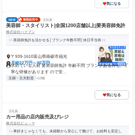
気になる
NEW
正社員
美容師・スタイリスト|全国1200店舗以上|要美容師免許
株式会社ハクブン
美容師免許を活かせる│ブランク年数不問│休日手当有
〒939-1610富山県南砺市福光
月給22万円～40万円
求めている人材 要美容師免許 年齢不問 ブランクある方も、丁
寧な研修があります ので安...
主婦・主夫歓迎
+13個
気になる
正社員
カー用品の店内販売及びレジ
株式会社ピュ－マ
車好きじゃなくても、未経験から安心して働けて、お給料も安定し