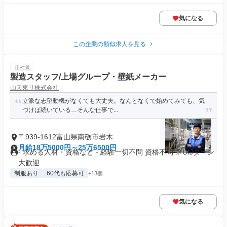
気になる
この企業の類似求人を見る
正社員
製造スタッフ/上場グループ・壁紙メーカー
山天東リ株式会社
立派な志望動機がなくても大丈夫。なんとなくで始めてみても、気
づけば続いている…そんな仕事で...
〒939-1612富山県南砺市岩木
月給18万5000円～25万6500円
- 求める人材・資格など - 経験一切不問 資格不問 ※UIJターン
大歓迎
制服あり
60代も応募可
+13個
気になる