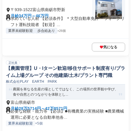
〒939-1522富山県南砺市野新
月給34万円～46万円
求めている人材 【必須条件】 ＊大型自動車免許 ＊フォークリ
フト運転技能者 【歓迎】...
業界未経験歓迎
歩合給あり
+26個
気になる
正社員
【農園管理】U・Iターン歓迎/移住サポート制度有り/プラ
イム上場グループ その他建築/土木/プラント専門職
株式会社PLAY EARTH PARK
農園を単なる生産の場としてではなく、この場所の世界観や学び、
食や自然とのつながりを体験とし...
富山県南砺市
月給28万5714円～42万8571円
必要な経験・能力等 【必須】■有機農業の実務経験 ■農業機械
運用に必要となる自動車他各...
業界未経験歓迎
+5個