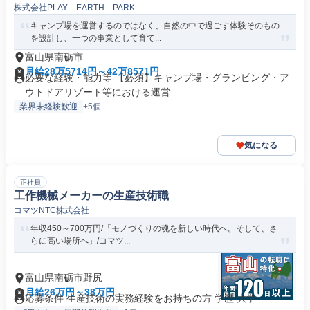
株式会社PLAY EARTH PARK
キャンプ場を運営するのではなく、自然の中で過ごす体験そのもの
を設計し、一つの事業として育て...
富山県南砺市
月給28万5714円～42万8571円
必要な経験・能力等 【必須】キャンプ場・グランピング・ア
ウトドアリゾート等における運営...
業界未経験歓迎
+5個
気になる
正社員
工作機械メーカーの生産技術職
コマツNTC株式会社
年収450～700万円/「モノづくりの魂を新しい時代へ。そして、さ
らに高い場所へ」/コマツ...
富山県南砺市野尻
月給26万円～38万円
応募条件 生産技術の実務経験をお持ちの方 学歴 大学