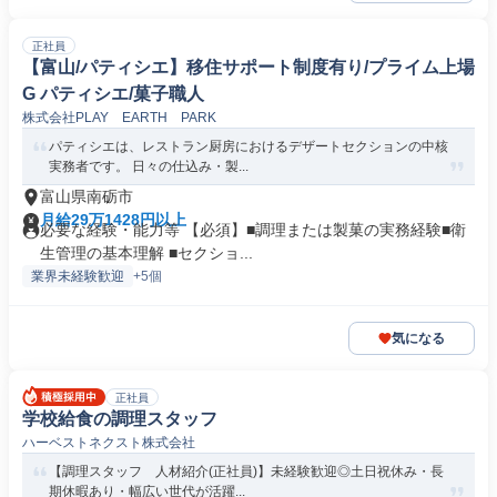
正社員
【富山/パティシエ】移住サポート制度有り/プライム上場
G パティシエ/菓子職人
株式会社PLAY EARTH PARK
パティシエは、レストラン厨房におけるデザートセクションの中核
実務者です。 日々の仕込み・製...
富山県南砺市
月給29万1428円以上
必要な経験・能力等 【必須】■調理または製菓の実務経験■衛
生管理の基本理解 ■セクショ...
業界未経験歓迎
+5個
気になる
正社員
学校給食の調理スタッフ
ハーベストネクスト株式会社
【調理スタッフ 人材紹介(正社員)】未経験歓迎◎土日祝休み・長
期休暇あり・幅広い世代が活躍...