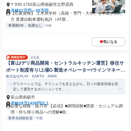
〒939-1755富山県南砺市立野原西
月給21万円～55万円
【応募資格】 土木系学科（高校・専門・大学）を卒業された
方 普通自動車運転免許（AT限...
車通勤OK
転勤なし
+9個
気になる
正社員
【富山/デリ商品開発・セントラルキッチン運営】移住サ
ポート制度有り/上場G 製造オペレーター/ラインマネージ
株式会社PLAY EARTH PARK
ャー(食品/飲料/たばこ)
デリスーシェフは、デリシェフを支えながら、日々の製造現場を安
定して運営するポジションです。...
富山県南砺市
月給29万1428円以上
必要な経験・能力等 【必須】■調理経験■惣菜・カジュアル調
理・持ち帰り商品への理解■衛...
業界未経験歓迎
+5個