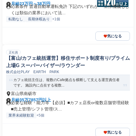
月給23万円～38万円
応募条件 普通自動車運転免許 下記のいずれか ・工作機械もし
くは類似の業界において法...
転勤なし
長期休暇あり
+1個
気になる
正社員
【富山/カフェ統括運営】移住サポート制度有り/プライム
上場G スーパーバイザー/ラウンダー
株式会社PLAY EARTH PARK
カフェ統括主任は、複数のCafe拠点を横断して支える運営責任者
です。 施設内に点在する複数...
富山県南砺市
月給35万7857円以上
必要な経験・能力等 【必須】■カフェ店長or複数店舗管理経験
■売上管理/シフト管理/ス...
業界未経験歓迎
+5個
気になる