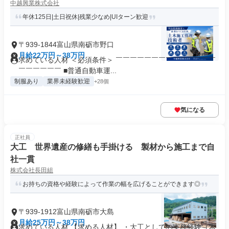
中越興業株式会社
年休125日|土日祝休|残業少なめ|UIターン歓迎
〒939-1844富山県南砺市野口
月給22万円～38万円
求めている人材 ＜必須条件＞ ￣￣￣￣￣￣￣￣￣￣￣￣￣￣
￣￣￣￣￣￣ ■普通自動車運...
制服あり
業界未経験歓迎
+28個
気になる
正社員
大工 世界遺産の修繕も手掛ける 製材から施工まで自
社一貫
株式会社長田組
お持ちの資格や経験によって作業の幅を広げることができます◎
〒939-1912富山県南砺市大島
月給25万円～38万円
求めている人材 【求める人材】 ・大工としての実務経験（木