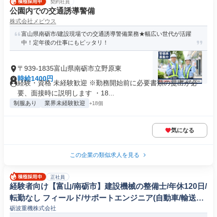
契約社員
公園内での交通誘導警備
株式会社メビウス
富山県南砺市/建設現場での交通誘導警備業務★幅広い世代が活躍
中！定年後の仕事にもピッタリ！
〒939-1835富山県南砺市立野原東
時給1400円
経験・資格 未経験歓迎 ※勤務開始前に必要書類の提出が必
要、面接時に説明します ・18...
制服あり
業界未経験歓迎
+18個
気になる
この企業の類似求人を見る
正社員
経験者向け【富山/南砺市】建設機械の整備士/年休120日/
転勤なし フィールド/サポートエンジニア(自動車/輸送機
砺波重機株式会社
器)