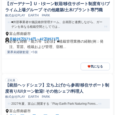
【ガーデナー】U・Iターン歓迎/移住サポート制度有り/プ
ライム上場グループ その他建築/土木/プラント専門職
株式会社PLAY EARTH PARK
■外部事業者や施設維持管理チーム、企画部と連携しながら、ガー
デンを単なる植栽空間としてでは...
富山県南砺市
月給28万5714円～42万8571円
必要な経験・能力等 【必須】■植栽管理業務の経験(例：発
注、育苗、植栽および管理、宿根...
業界未経験歓迎
+5個
気になる
正社員
【統括ヘッドシェフ】立ち上げから参画!移住サポート制
度有り/UIターン歓迎! その他シェフ/料理人
株式会社PLAY EARTH PARK
2027年夏、富山に開業する「Play Earth Park Naturing Fores...
富山県南砺市