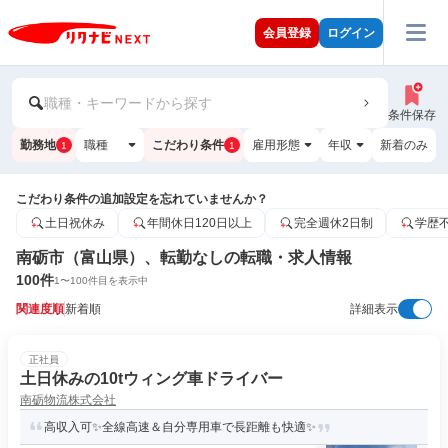
会員登録
ログイン
職種・キーワードから探す
条件保存
勤務地
職種
こだわり条件
雇用形態
年収
新着のみ
1
1
こだわり条件の追加設定を忘れていませんか？
土日祝休み
年間休日120日以上
完全週休2日制
学歴
南砺市（富山県）、転勤なしの転職・求人情報
100
件
1
〜
100
件目を表示中
関連度順
新着順
詳細表示
正社員
土日休みの10tウィング車ドライバー
南砺物流株式会社
高収入可✨全線高速＆自分専用車で長距離も快適✨