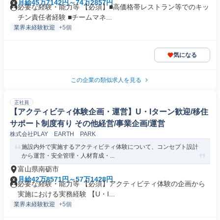
月給45万7142円～74万2857円
必要な経験・能力等 【必須】■高価格帯レストラン等でのキッ
チン責任者経験 ■チームマネ...
業界未経験歓迎
+5個
気になる
この企業の類似求人を見る
正社員
【アクティビティ体験企画・運営】U・Iターン歓迎/移住
サポート制度有り その他経営/事業企画/運営
株式会社PLAY EARTH PARK
施設内外で実施するアクティビティ体験について、コンセプト設計
から運営・安全管理・人材育成・...
富山県南砺市
月給42万8571円～57万1428円
必要な経験・能力等 【必須】アクティビティ体験の企画から
実施における実務経験 【U・I...
業界未経験歓迎
+5個