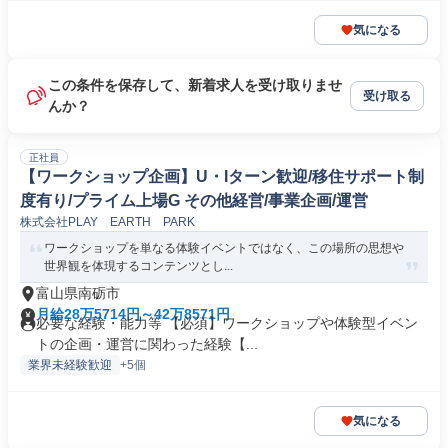
気になる
この条件を保存して、新着求人を受け取りませ
受け取る
んか？
正社員
【ワークショップ企画】U・Iターン歓迎/移住サポート制
度有り/プライム上場G その他経営/事業企画/運営
株式会社PLAY EARTH PARK
ワークショップを単なる体験イベントではなく、この場所の思想や
世界観を体現するコンテンツとし...
富山県南砺市
月給28万5714円～42万8571円
必要な経験・能力等 【必須】ワークショップや体験型イベン
トの企画・運営に関わった経験【...
業界未経験歓迎
+5個
気になる