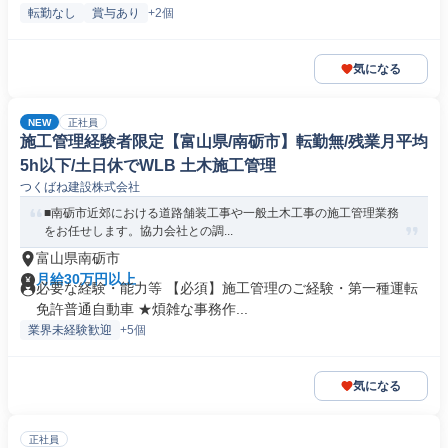
転勤なし
賞与あり
+2個
気になる
NEW
正社員
施工管理経験者限定【富山県/南砺市】転勤無/残業月平均
5h以下/土日休でWLB 土木施工管理
つくばね建設株式会社
■南砺市近郊における道路舗装工事や一般土木工事の施工管理業務
をお任せします。協力会社との調...
富山県南砺市
月給30万円以上
必要な経験・能力等 【必須】施工管理のご経験・第一種運転
免許普通自動車 ★煩雑な事務作...
業界未経験歓迎
+5個
気になる
正社員