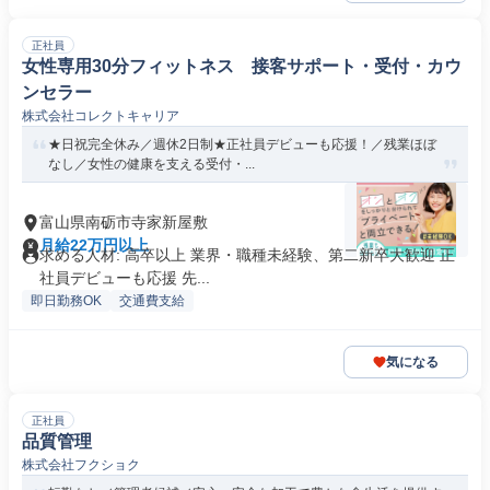
正社員
女性専用30分フィットネス 接客サポート・受付・カウ
ンセラー
株式会社コレクトキャリア
★日祝完全休み／週休2日制★正社員デビューも応援！／残業ほぼ
なし／女性の健康を支える受付・...
富山県南砺市寺家新屋敷
月給22万円以上
求める人材: 高卒以上 業界・職種未経験、第二新卒大歓迎 正
社員デビューも応援 先...
即日勤務OK
交通費支給
気になる
正社員
品質管理
株式会社フクショク