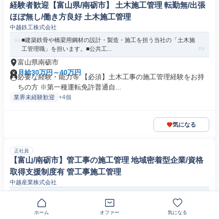
経験者歓迎【富山県/南砺市】 土木施工管理 転勤無/出張
ほぼ無し/働き方良好 土木施工管理
中越鉄工株式会社
■建築鉄骨や橋梁用鋼材の設計・製造・施工を担う当社の「土木施
工管理職」を担います。■公共工...
富山県南砺市
月給30万円～40万円
必要な経験・能力等 【必須】土木工事の施工管理経験をお持
ちの方 ※第一種運転免許普通自...
業界未経験歓迎
+4個
気になる
正社員
【富山/南砺市】管工事の施工管理 地域密着型企業/資格
取得支援制度有 管工事施工管理
中越産業株式会社
■建築物の水道設備・空調設備工事や水道本管工事の施工管理を担
当します。工事部で工事現場で先...
ホーム
オファー
気になる
富山県南砺市