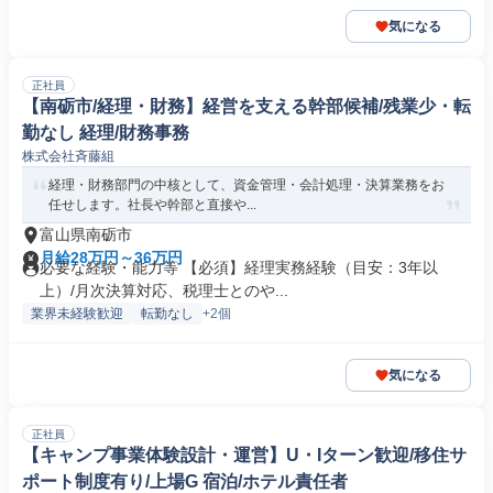
気になる
正社員
【南砺市/経理・財務】経営を支える幹部候補/残業少・転
勤なし 経理/財務事務
株式会社斉藤組
経理・財務部門の中核として、資金管理・会計処理・決算業務をお
任せします。社長や幹部と直接や...
富山県南砺市
月給28万円～36万円
必要な経験・能力等 【必須】経理実務経験（目安：3年以
上）/月次決算対応、税理士とのや...
業界未経験歓迎
転勤なし
+2個
気になる
正社員
【キャンプ事業体験設計・運営】U・Iターン歓迎/移住サ
ポート制度有り/上場G 宿泊/ホテル責任者