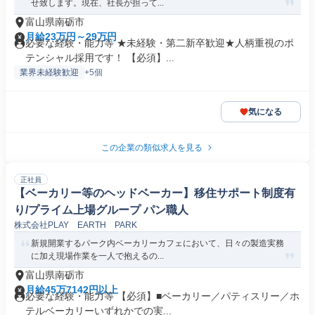
せ致します。現在、社長が担って...
富山県南砺市
月給23万円～29万円
必要な経験・能力等 ★未経験・第二新卒歓迎★人柄重視のポ
テンシャル採用です！ 【必須】...
業界未経験歓迎
+5個
気になる
この企業の類似求人を見る
正社員
【ベーカリー等のヘッドベーカー】移住サポート制度有
り/プライム上場グループ パン職人
株式会社PLAY EARTH PARK
新規開業するパーク内ベーカリーカフェにおいて、日々の製造実務
に加え現場作業を一人で抱えるの...
富山県南砺市
月給45万7142円以上
必要な経験・能力等 【必須】■ベーカリー／パティスリー／ホ
テルベーカリーいずれかでの実...