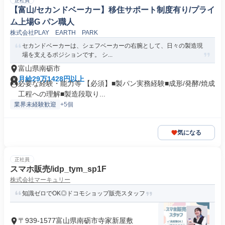
正社員
【富山/セカンドベーカー】移住サポート制度有り/プライ
ム上場G パン職人
株式会社PLAY EARTH PARK
セカンドベーカーは、シェフベーカーの右腕として、日々の製造現
場を支えるポジションです。 シ...
富山県南砺市
月給29万1428円以上
必要な経験・能力等 【必須】■製パン実務経験■成形/発酵/焼成
工程への理解■製造段取り...
業界未経験歓迎
+5個
気になる
正社員
スマホ販売/idp_tym_sp1F
株式会社マーキュリー
知識ゼロでOK◎ドコモショップ販売スタッフ
〒939-1577富山県南砺市寺家新屋敷