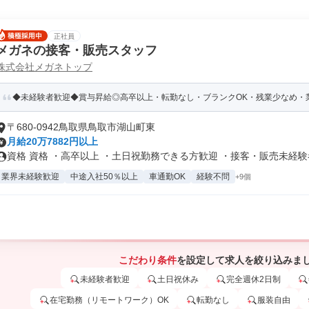
正社員
メガネの接客・販売スタッフ
株式会社メガネトップ
◆未経験者歓迎◆賞与昇給◎高卒以上・転勤なし・ブランクOK・残業少なめ・業
〒680-0942鳥取県鳥取市湖山町東
月給20万7882円以上
資格 資格 ・高卒以上 ・土日祝勤務できる方歓迎 ・接客・販売未経験者.
業界未経験歓迎
中途入社50％以上
車通勤OK
経験不問
+9個
こだわり条件
を設定して求人を絞り込みま
未経験者歓迎
土日祝休み
完全週休2日制
在宅勤務（リモートワーク）OK
転勤なし
服装自由