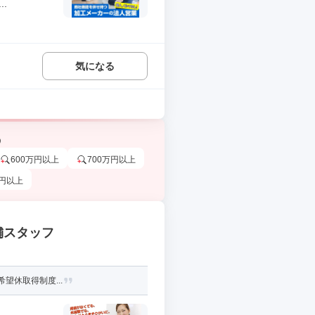
.
気になる
う
600万円以上
700万円以上
万円以上
舗スタッフ
望休取得制度...