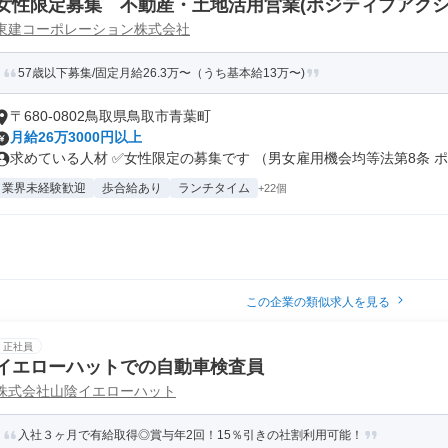
女性限定募集 不動産・土地活用営業(ポジティブアクシ
東建コーポレーション株式会社
57歳以下募集/固定月給26.3万〜（うち基本給13万〜)
〒680-0802鳥取県鳥取市青葉町
月給26万3000円以上
求めている人材 ✅女性限定の募集です （男女雇用機会均等法第8条 ポジ
業界未経験歓迎
歩合給あり
ランチタイム
+22個
この企業の類似求人を見る
正社員
イエローハットでの自動車検査員
株式会社山陰イエローハット
入社３ヶ月で有給取得◎賞与年2回！15％引きの社割利用可能！