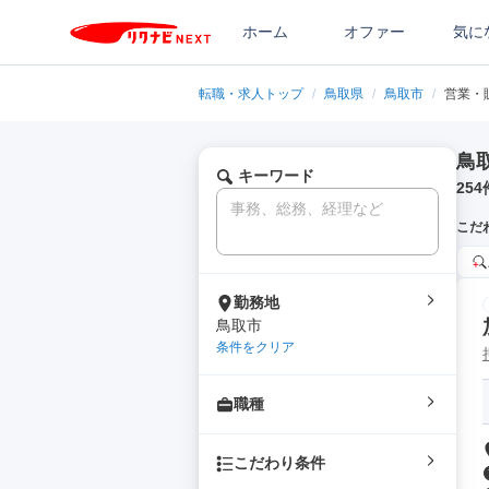
ホーム
オファー
気に
転職・求人トップ
/
鳥取県
/
鳥取市
/
営業・
鳥
キーワード
254
こだ
勤務地
鳥取市
条件をクリア
職種
こだわり条件