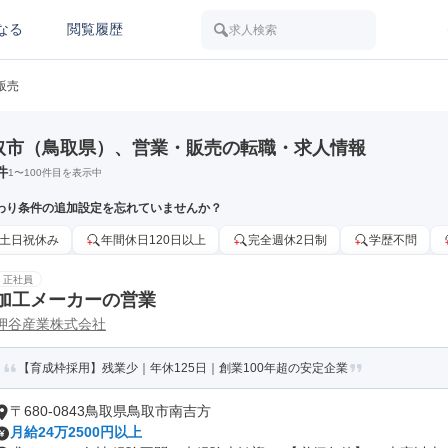
なる
閲覧履歴
求人検索
販売
取市（鳥取県）、営業・販売の転職・求人情報
件
1
〜
100
件目を表示中
わり条件の追加設定を忘れていませんか？
土日祝休み
年間休日120日以上
完全週休2日制
学歴不問
正社員
加工メーカーの営業
押谷産業株式会社
【育成枠採用】残業少｜年休125日｜創業100年超の安定企業
〒680-0843鳥取県鳥取市南吉方
月給24万2500円以上