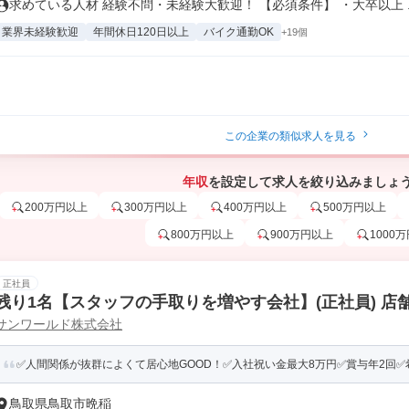
求めている人材 経験不問・未経験大歓迎！ 【必須条件】 ・大卒以上 ..
業界未経験歓迎
年間休日120日以上
バイク通勤OK
+19個
この企業の類似求人を見る
年収
を設定して求人を絞り込みましょ
200万円以上
300万円以上
400万円以上
500万円以上
800万円以上
900万円以上
1000
正社員
残り1名【スタッフの手取りを増やす会社】(正社員) 店
サンワールド株式会社
✅️人間関係が抜群によくて居心地GOOD！✅️入社祝い金最大8万円✅️賞与年2回✅️希
鳥取県鳥取市晩稲