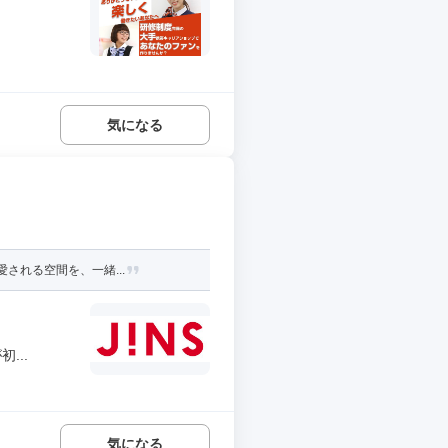
気になる
される空間を、一緒...
...
気になる