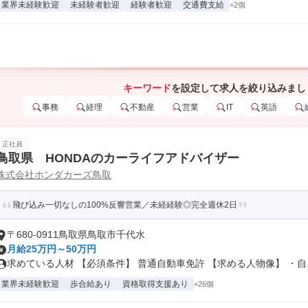
業界未経験歓迎
未経験者歓迎
経験者歓迎
交通費支給
+2個
キーワード
を設定して求人を絞り込みまし
事務
経理
不動産
営業
IT
英語
正社員
鳥取県 HONDAのカーライフアドバイザー
株式会社ホンダカーズ鳥取
飛び込み一切なしの100%反響営業／未経経験◎完全週休2日
〒680-0911鳥取県鳥取市千代水
月給25万円～50万円
求めている人材 【必須条件】 普通自動車免許 【求める人物像】 ・自..
業界未経験歓迎
歩合給あり
資格取得支援あり
+26個