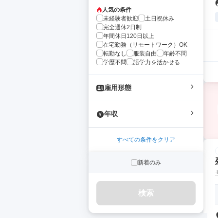
人気の条件
未経験者歓迎
土日祝休み
完全週休2日制
年間休日120日以上
在宅勤務（リモートワーク）OK
転勤なし
服装自由
年齢不問
学歴不問
語学力を活かせる
雇用形態
年収
すべての条件をクリア
新着のみ
検索