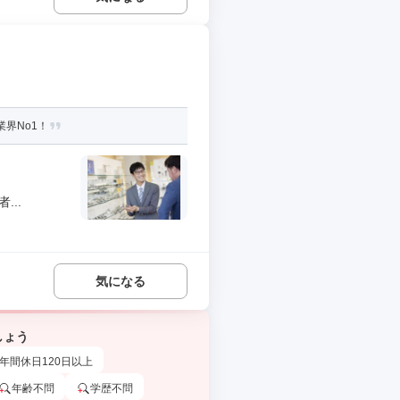
界No1！
..
気になる
しょう
年間休日120日以上
年齢不問
学歴不問