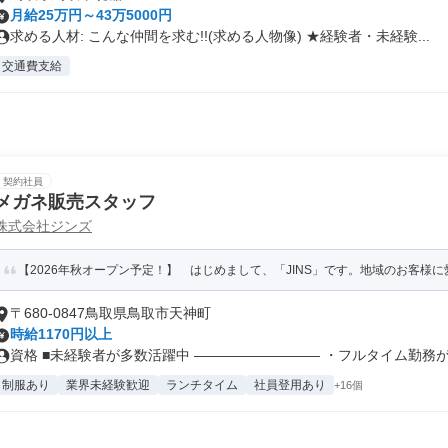
月給25万円～43万5000円
求める人材: こんな仲間を求む!!(求める人物像) ★経験者・未経験...
交通費支給
契約社員
メガネ販売スタッフ
株式会社ジンズ
【2026年秋オープン予定！】 はじめまして、「JINS」です。地域のお客様に愛
〒680-0847鳥取県鳥取市天神町
時給1170円以上
資格 ■未経験者が多数活躍中 ――――――――― ・フルタイム勤務が初
制服あり
業界未経験歓迎
ランチタイム
社員登用あり
+16個