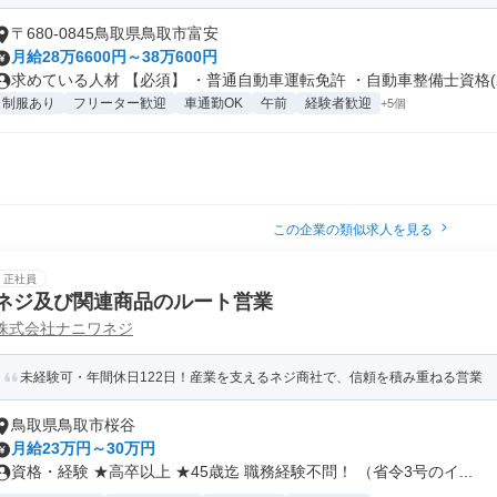
〒680-0845鳥取県鳥取市富安
月給28万6600円～38万600円
求めている人材 【必須】 ・普通自動車運転免許 ・自動車整備士資格(2.
制服あり
フリーター歓迎
車通勤OK
午前
経験者歓迎
+5個
この企業の類似求人を見る
正社員
ネジ及び関連商品のルート営業
株式会社ナニワネジ
未経験可・年間休日122日！産業を支えるネジ商社で、信頼を積み重ねる営業
鳥取県鳥取市桜谷
月給23万円～30万円
資格・経験 ★高卒以上 ★45歳迄 職務経験不問！ （省令3号のイ...