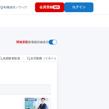
会員登録
ログイン
転職成功ノウハウ
無料
関連度順
新着順
詳細表示
未経験者歓迎
在宅勤務（リモートワーク）OK
家賃補助・住宅手当