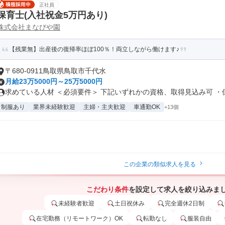
正社員
保育士(入社祝金5万円あり)
株式会社まなびや園
【残業無】出産後の復帰率ほぼ100％！両立しながら働けます♪
〒680-0911鳥取県鳥取市千代水
月給23万5000円～25万5000円
求めている人材 ＜必須要件＞ 下記いずれかの資格、取得見込み可 ・保育
制服あり
業界未経験歓迎
主婦・主夫歓迎
車通勤OK
+13個
この企業の類似求人を見る
こだわり条件
を設定して求人を絞り込みま
未経験者歓迎
土日祝休み
完全週休2日制
在宅勤務（リモートワーク）OK
転勤なし
服装自由