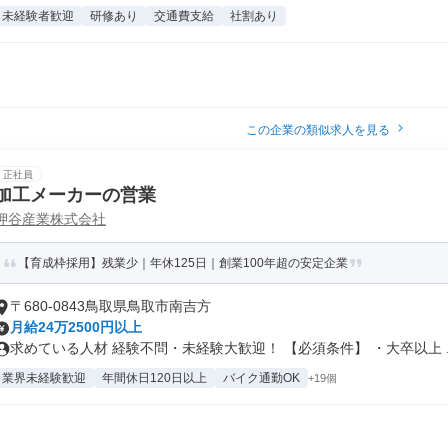
未経験者歓迎
研修あり
交通費支給
社割あり
この企業の類似求人を見る
正社員
加工メーカーの営業
押谷産業株式会社
【育成枠採用】残業少｜年休125日｜創業100年超の安定企業
〒680-0843鳥取県鳥取市南吉方
月給24万2500円以上
求めている人材 経験不問・未経験大歓迎！ 【必須条件】 ・大卒以上 ..
業界未経験歓迎
年間休日120日以上
バイク通勤OK
+19個