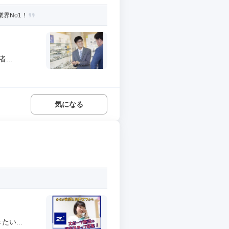
界No1！
..
気になる
い...