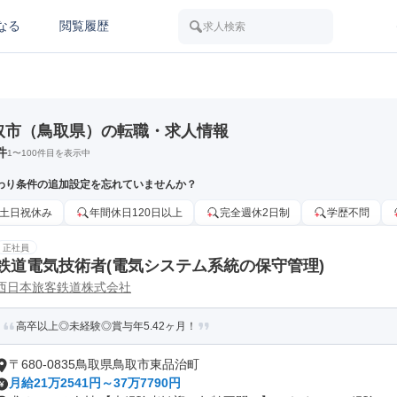
なる
閲覧履歴
求人検索
取市（鳥取県）の転職・求人情報
件
1
〜
100
件目を表示中
わり条件の追加設定を忘れていませんか？
土日祝休み
年間休日120日以上
完全週休2日制
学歴不問
正社員
鉄道電気技術者(電気システム系統の保守管理)
西日本旅客鉄道株式会社
高卒以上◎未経験◎賞与年5.42ヶ月！
〒680-0835鳥取県鳥取市東品治町
月給21万2541円～37万7790円