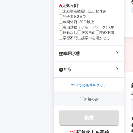
人気の条件
未経験者歓迎
土日祝休み
完全週休2日制
年間休日120日以上
在宅勤務（リモートワーク）OK
転勤なし
服装自由
年齢不問
学歴不問
語学力を活かせる
雇用形態
年収
すべての条件をクリア
新着のみ
検索
新着求人を受信