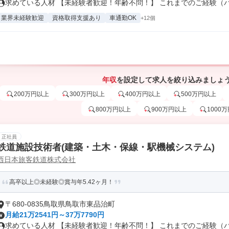
求めている人材 【未経験者歓迎！年齢不問！】 これまでのご経験（パー
業界未経験歓迎
資格取得支援あり
車通勤OK
+12個
年収
を設定して求人を絞り込みましょ
200万円以上
300万円以上
400万円以上
500万円以上
800万円以上
900万円以上
1000
正社員
鉄道施設技術者(建築・土木・保線・駅機械システム)
西日本旅客鉄道株式会社
高卒以上◎未経験◎賞与年5.42ヶ月！
〒680-0835鳥取県鳥取市東品治町
月給21万2541円～37万7790円
求めている人材 【未経験者歓迎！年齢不問！】 これまでのご経験（パー