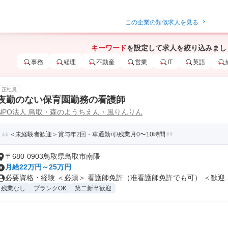
この企業の類似求人を見る
キーワード
を設定して求人を絞り込みまし
事務
経理
不動産
営業
IT
英語
正社員
夜勤のない保育園勤務の看護師
NPO法人 鳥取・森のようちえん・風りんりん
＜未経験者歓迎＞賞与年2回・車通勤可/残業月0〜10時間
〒680-0903鳥取県鳥取市南隈
月給22万円～25万円
必要資格・経験 ＜必須＞ 看護師免許（准看護師免許でも可） ＜歓迎..
残業なし
ブランクOK
第二新卒歓迎