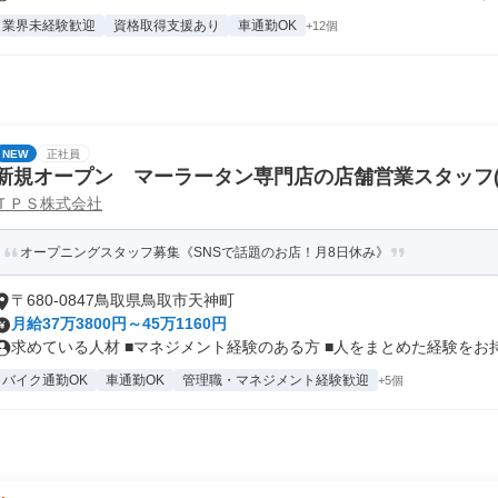
業界未経験歓迎
資格取得支援あり
車通勤OK
+12個
NEW
正社員
新規オープン マーラータン専門店の店舗営業スタッフ(
ＴＰＳ株式会社
オープニングスタッフ募集《SNSで話題のお店！月8日休み》
〒680-0847鳥取県鳥取市天神町
月給37万3800円～45万1160円
求めている人材 ■マネジメント経験のある方 ■人をまとめた経験をお持ち
バイク通勤OK
車通勤OK
管理職・マネジメント経験歓迎
+5個