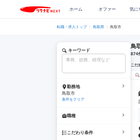
ホーム
オファー
気に
転職・求人トップ
/
鳥取県
/
鳥取市
鳥
キーワード
874
こだ
勤務地
鳥取市
条件をクリア
職種
こだわり条件