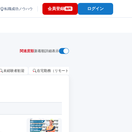
会員登録
ログイン
転職成功ノウハウ
無料
関連度順
新着順
詳細表示
未経験者歓迎
在宅勤務（リモートワーク）OK
家賃補助・住宅手当