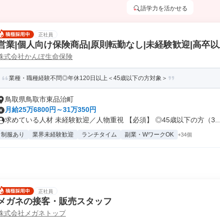
語学力を活かせる
正社員
営業|個人向け保険商品|原則転勤なし|未経験歓迎|高卒以
株式会社かんぽ生命保険
業種・職種経験不問◎年休120日以上＜45歳以下の方対象＞
鳥取県鳥取市東品治町
月給25万6800円～31万350円
求めている人材 未経験歓迎／人物重視 【必須】 ◎45歳以下の方（3..
制服あり
業界未経験歓迎
ランチタイム
副業・WワークOK
+34個
正社員
メガネの接客・販売スタッフ
株式会社メガネトップ