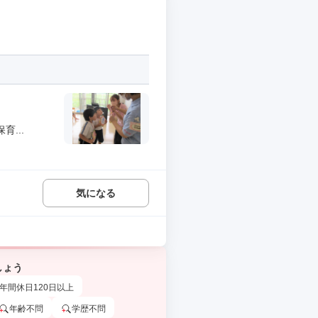
...
気になる
しょう
年間休日120日以上
年齢不問
学歴不問