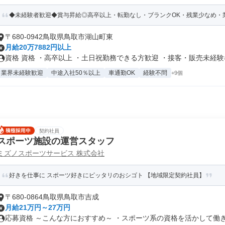
◆未経験者歓迎◆賞与昇給◎高卒以上・転勤なし・ブランクOK・残業少なめ・業
〒680-0942鳥取県鳥取市湖山町東
月給20万7882円以上
資格 資格 ・高卒以上 ・土日祝勤務できる方歓迎 ・接客・販売未経験者.
業界未経験歓迎
中途入社50％以上
車通勤OK
経験不問
+9個
契約社員
スポーツ施設の運営スタッフ
ミズノスポーツサービス 株式会社
好きを仕事に スポーツ好きにピッタリのおシゴト 【地域限定契約社員】
〒680-0864鳥取県鳥取市吉成
月給21万円～27万円
応募資格 ～こんな方におすすめ～ ・スポーツ系の資格を活かして働きた