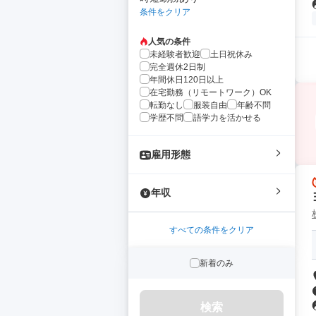
条件をクリア
人気の条件
未経験者歓迎
土日祝休み
完全週休2日制
年間休日120日以上
在宅勤務（リモートワーク）OK
転勤なし
服装自由
年齢不問
学歴不問
語学力を活かせる
雇用形態
年収
すべての条件をクリア
新着のみ
検索