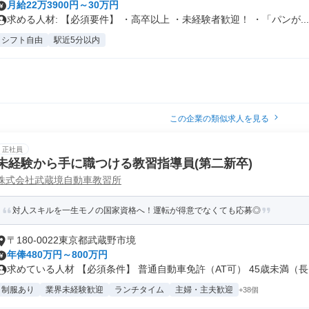
月給22万3900円～30万円
求める人材: 【必須要件】 ・高卒以上 ・未経験者歓迎！ ・「パンが...
シフト自由
駅近5分以内
この企業の類似求人を見る
正社員
未経験から手に職つける教習指導員(第二新卒)
株式会社武蔵境自動車教習所
対人スキルを一生モノの国家資格へ！運転が得意でなくても応募◎
〒180-0022東京都武蔵野市境
年俸480万円～800万円
求めている人材 【必須条件】 普通自動車免許（AT可） 45歳未満（長..
制服あり
業界未経験歓迎
ランチタイム
主婦・主夫歓迎
+38個