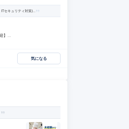
セキュリティ対策)...
】...
気になる
。