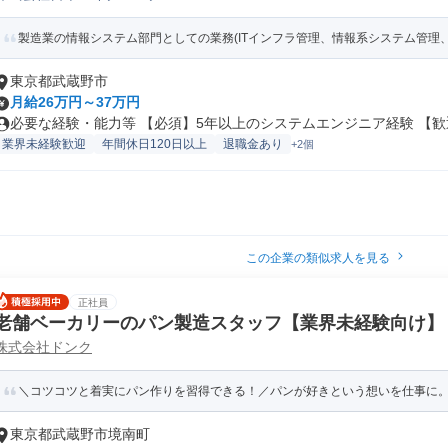
製造業の情報システム部門としての業務(ITインフラ管理、情報系システム管理、IT
東京都武蔵野市
月給26万円～37万円
必要な経験・能力等 【必須】5年以上のシステムエンジニア経験 【歓迎
業界未経験歓迎
年間休日120日以上
退職金あり
+2個
この企業の類似求人を見る
正社員
老舗ベーカリーのパン製造スタッフ【業界未経験向け】
株式会社ドンク
＼コツコツと着実にパン作りを習得できる！／パンが好きという想いを仕事に
東京都武蔵野市境南町