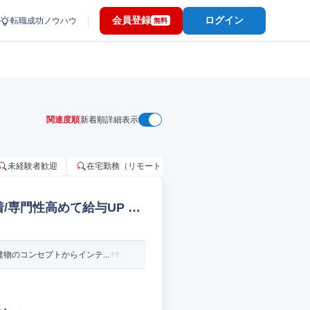
会員登録
ログイン
転職成功ノウハウ
無料
関連度順
新着順
詳細表示
未経験者歓迎
在宅勤務（リモートワーク）OK
家賃補助・住宅手当
/専門性高めて給与UP 建
のコンセプトからインテ...