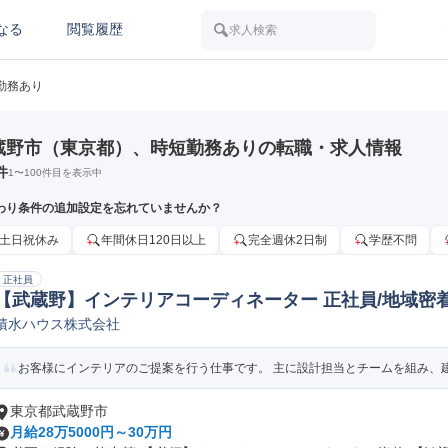
なる
閲覧履歴
求人検索
勤務あり
蔵野市（東京都）、時短勤務ありの転職・求人情報
件
1
〜
100
件目を表示中
わり条件の追加設定を忘れていませんか？
土日祝休み
年間休日120日以上
完全週休2日制
学歴不問
正社員
【武蔵野】インテリアコーディネーター 正社員/地域密着
積水ハウス株式会社
築内装設計/インテリア
お客様にインテリアのご提案を行う仕事です。 主に設計担当とチームを組み、建物
東京都武蔵野市
月給28万5000円～30万円