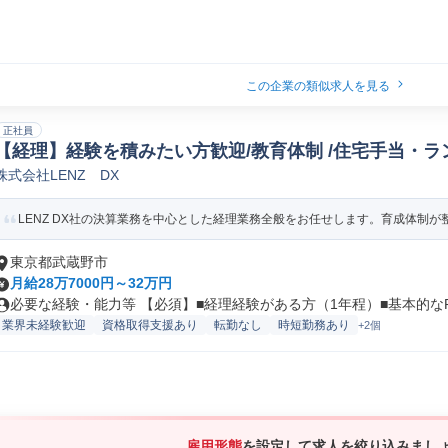
この企業の類似求人を見る
正社員
【経理】経験を積みたい方歓迎/教育体制 /住宅手当・
株式会社LENZ DX
財務会計
LENZ DX社の決算業務を中心とした経理業務全般をお任せします。育成体制が整
東京都武蔵野市
月給28万7000円～32万円
必要な経験・能力等 【必須】■経理経験がある方（1年程）■基本的なPC
業界未経験歓迎
資格取得支援あり
転勤なし
時短勤務あり
+2個
雇用形態
を設定して求人を絞り込みまし