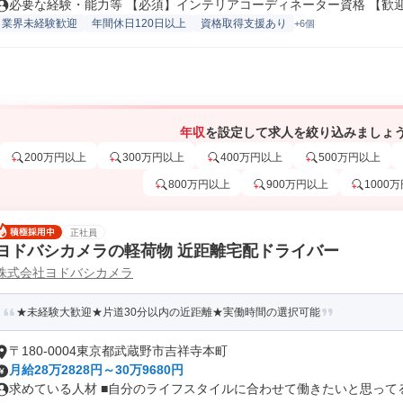
必要な経験・能力等 【必須】インテリアコーディネーター資格 【歓迎】
業界未経験歓迎
年間休日120日以上
資格取得支援あり
+6個
年収
を設定して求人を絞り込みましょ
200万円以上
300万円以上
400万円以上
500万円以上
800万円以上
900万円以上
1000
正社員
ヨドバシカメラの軽荷物 近距離宅配ドライバー
株式会社ヨドバシカメラ
★未経験大歓迎★片道30分以内の近距離★実働時間の選択可能
〒180-0004東京都武蔵野市吉祥寺本町
月給28万2828円～30万9680円
求めている人材 ■自分のライフスタイルに合わせて働きたいと思ってる方