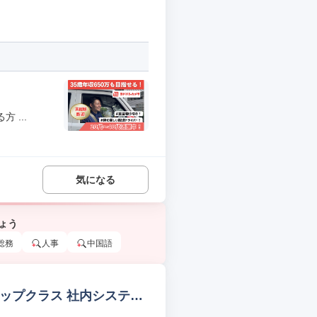
 ...
気になる
ょう
総務
人事
中国語
トップクラス 社内システム