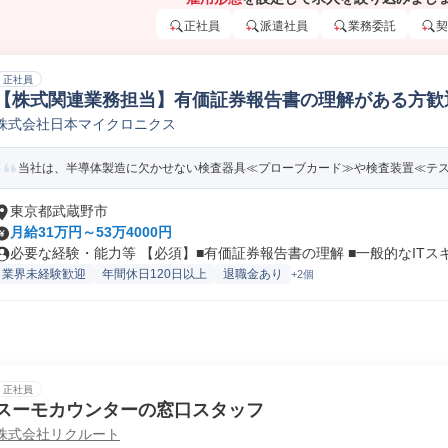
正社員
派遣社員
業務委託
契
正社員
【株式関連業務担当】有価証券報告書の理解がある方歓迎!
株式会社日本マイクロニクス
務
当社は、半導体製造に欠かせない検査器具≪プローブカード≫や検査装置≪テスタ
東京都武蔵野市
月給31万円～53万4000円
必要な経験・能力等 【必須】■有価証券報告書の理解 ■一般的なITスキ.
業界未経験歓迎
年間休日120日以上
退職金あり
+2個
正社員
スーモカウンターの窓口スタッフ
株式会社リクルート