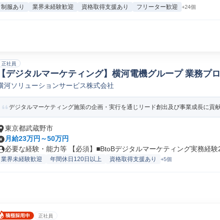
制服あり
業界未経験歓迎
資格取得支援あり
フリーター歓迎
+24個
正社員
【デジタルマーケティング】横河電機グループ 業務プロ
横河ソリューションサービス株式会社
RM/MA
デジタルマーケティング施策の企画・実行を通じリード創出及び事業成長に貢献い
東京都武蔵野市
月給23万円～50万円
必要な経験・能力等 【必須】■BtoBデジタルマーケティング実務経験2.
業界未経験歓迎
年間休日120日以上
資格取得支援あり
+5個
正社員