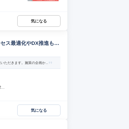
気になる
セス最適化やDX推進も C
ただきます。施策の企画か...
..
気になる