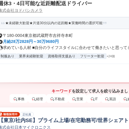
週休3・4日可能な近距離配送ドライバー
株式会社ヨドバシカメラ
★未経験大歓迎★片道30分以内の近距離★実働時間の選択可能
〒180-0004東京都武蔵野市吉祥寺本町
月給28万2828円～30万9680円
求めている人材 ■自分のライフスタイルに合わせて働きたいと思ってる方
制服あり
業界未経験歓迎
資格取得支援あり
フリーター歓迎
+24個
キーワード
を設定して求人を絞り込みまし
事務
経理
不動産
営業
IT
英語
正社員
【東京/社内SE】プライム上場/在宅勤務可/世界シェア
株式会社日本マイクロニクス
エンジニア