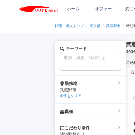
ホーム
オファー
気に
転職・求人トップ
/
東京都
/
武蔵野市
/
時短
武
キーワード
393
こだ
勤務地
武蔵野市
条件をクリア
職種
こだわり条件
時短勤務あり