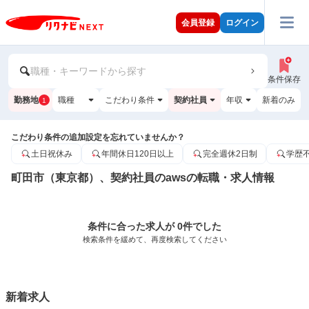
会員登録
ログイン
職種・キーワードから探す
条件保存
勤務地
職種
こだわり条件
契約社員
年収
新着のみ
1
こだわり条件の追加設定を忘れていませんか？
土日祝休み
年間休日120日以上
完全週休2日制
学歴
町田市（東京都）、契約社員のawsの転職・求人情報
条件に合った求人が 0件でした
検索条件を緩めて、再度検索してください
新着求人