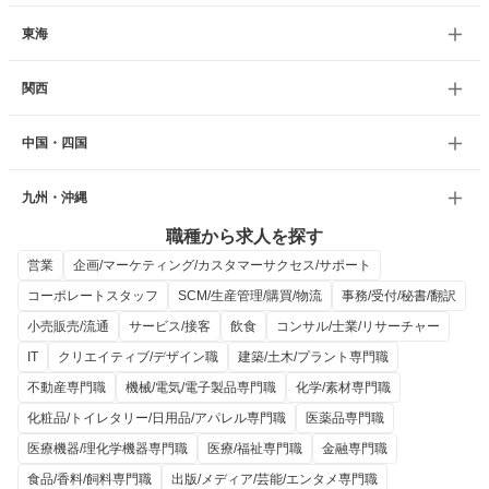
東海
関西
中国・四国
九州・沖縄
職種から求人を探す
営業
企画/マーケティング/カスタマーサクセス/サポート
コーポレートスタッフ
SCM/生産管理/購買/物流
事務/受付/秘書/翻訳
小売販売/流通
サービス/接客
飲食
コンサル/士業/リサーチャー
IT
クリエイティブ/デザイン職
建築/土木/プラント専門職
不動産専門職
機械/電気/電子製品専門職
化学/素材専門職
化粧品/トイレタリー/日用品/アパレル専門職
医薬品専門職
医療機器/理化学機器専門職
医療/福祉専門職
金融専門職
食品/香料/飼料専門職
出版/メディア/芸能/エンタメ専門職