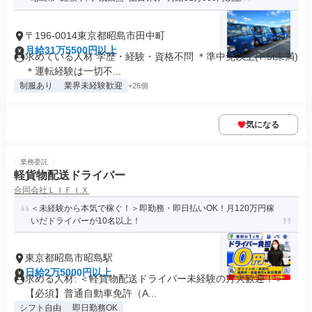
〒196-0014東京都昭島市田中町
月給31万5500円以上
求めている人材 学歴・経験・資格不問 ＊準中免以上(7.5t未満)
＊運転経験は一切不...
制服あり
業界未経験歓迎
+26個
気になる
業務委託
軽貨物配送ドライバー
合同会社ＬＩＦＩＸ
＜未経験から本気で稼ぐ！＞即勤務・即日払いOK！月120万円稼
いだドライバーが10名以上！
東京都昭島市昭島駅
日給2万5000円以上
求める人材: ＜軽貨物配送ドライバー未経験の方大歓迎！＞
【必須】普通自動車免許（A...
シフト自由
即日勤務OK