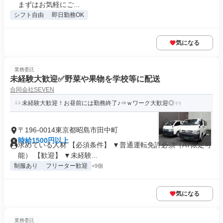
まずはお気軽にご...
シフト自由
即日勤務OK
気になる
業務委託
未経験大歓迎✅野菜や果物を学校等に配送
合同会社SEVEN
未経験大歓迎！お昼前には勤務終了♪⇒ｗワーク大歓迎◎
〒196-0014東京都昭島市田中町
時給1500円以上
求めている人材 【必須条件】 ▼普通運転免許必須（AT限定可
能） 【歓迎】 ▼未経験...
制服あり
フリーター歓迎
+9個
気になる
業務委託