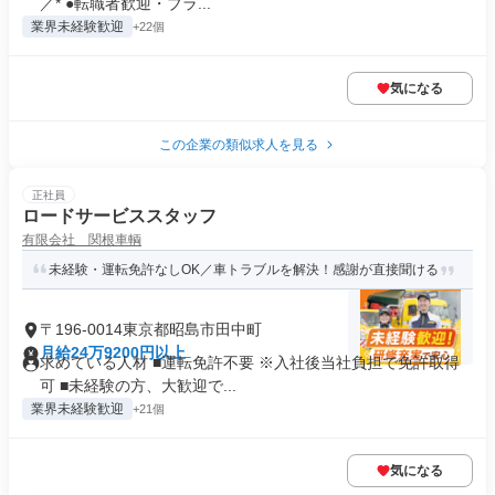
／* ●転職者歓迎・ブラ...
業界未経験歓迎
+22個
気になる
この企業の類似求人を見る
正社員
ロードサービススタッフ
有限会社 関根車輌
未経験・運転免許なしOK／車トラブルを解決！感謝が直接聞ける
〒196-0014東京都昭島市田中町
月給24万9200円以上
求めている人材 ■運転免許不要 ※入社後当社負担で免許取得
可 ■未経験の方、大歓迎で...
業界未経験歓迎
+21個
気になる