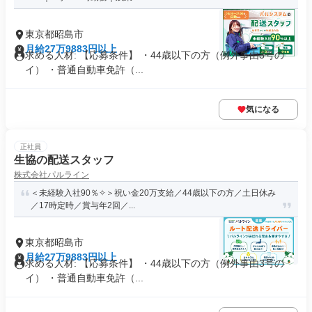
東京都昭島市
月給27万9883円以上
求める人材: 【応募条件】 ・44歳以下の方（例外事由3号の
イ） ・普通自動車免許（...
気になる
正社員
生協の配送スタッフ
株式会社パルライン
＜未経験入社90％✧＞祝い金20万支給／44歳以下の方／土日休み
／17時定時／賞与年2回／...
東京都昭島市
月給27万9883円以上
求める人材: 【応募条件】 ・44歳以下の方（例外事由3号の
イ） ・普通自動車免許（...