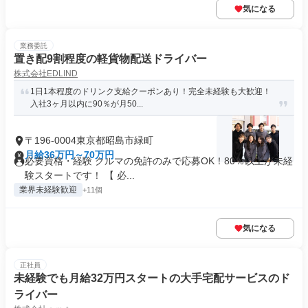
気になる
業務委託
置き配9割程度の軽貨物配送ドライバー
株式会社EDLIND
1日1本程度のドリンク支給クーポンあり！完全未経験も大歓迎！
入社3ヶ月以内に90％が月50...
〒196-0004東京都昭島市緑町
月給36万円～70万円
必要資格・経験 クルマの免許のみで応募OK！80％以上が未経
験スタートです！ 【 必...
業界未経験歓迎
+11個
気になる
正社員
未経験でも月給32万円スタートの大手宅配サービスのド
ライバー