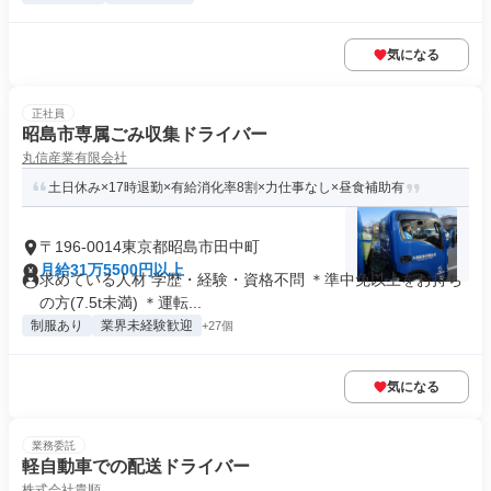
気になる
正社員
昭島市専属ごみ収集ドライバー
丸信産業有限会社
土日休み×17時退勤×有給消化率8割×力仕事なし×昼食補助有
〒196-0014東京都昭島市田中町
月給31万5500円以上
求めている人材 学歴・経験・資格不問 ＊準中免以上をお持ち
の方(7.5t未満) ＊運転...
制服あり
業界未経験歓迎
+27個
気になる
業務委託
軽自動車での配送ドライバー
株式会社貴順