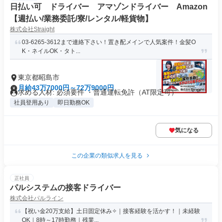
日払い可 ドライバー アマゾンドライバー Amazon
【週払い/業務委託/寮/レンタル/軽貨物】
株式会社Straight
03-6265-3612まで連絡下さい！置き配メインで人気案件！金髪O
K・ネイルOK・タト...
東京都昭島市
月給43万7000円～72万9000円
求める人材: 必須要件 ・普通運転免許（AT限定可）
社員登用あり
即日勤務OK
気になる
この企業の類似求人を見る
正社員
パルシステムの接客ドライバー
株式会社パルライン
【祝い金20万支給】土日固定休み✧｜接客経験を活かす！｜未経験
OK｜8時～17時勤務｜残業...