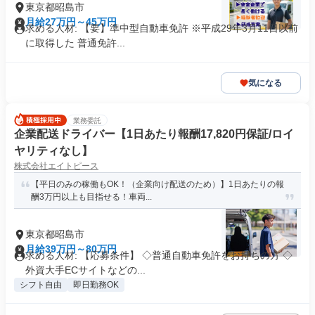
東京都昭島市
月給27万円～45万円
求める人材: 【要】準中型自動車免許 ※平成29年3月11日以前
に取得した 普通免許...
気になる
業務委託
企業配送ドライバー【1日あたり報酬17,820円保証/ロイ
ヤリティなし】
株式会社エイトピース
【平日のみの稼働もOK！（企業向け配送のため）】1日あたりの報
酬3万円以上も目指せる！車両...
東京都昭島市
月給39万円～80万円
求める人材: 【応募条件】 ◇普通自動車免許をお持ちの方 ◇
外資大手ECサイトなどの...
シフト自由
即日勤務OK