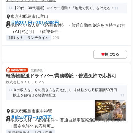
東京ロジファクトリー株式会社
【20代・30代活躍】マイカー通勤！「地元で長く」を叶える！
東京都昭島市代官山
月給23万円～26万4000円
求めている人材 《応募条件》 ・普通自動車免許をお持ちの方
（AT限定可） 《歓迎条件...
制服あり
ランチタイム
+29個
気になる
業務委託
軽貨物配送ドライバー/業務委託・普通免許で応募可
株式会社ＧＡＬＬＯＰ９
今の収入を、今の働き方を変えたい。未経験から月額報酬50万円
以上を目指せる軽貨物配送
東京都昭島市東中神駅
月給50万円～120万円
求める人材: ＜必須条件＞ 普通自動車運転免許をお持ちの方 A
T限定免許でも応募可...
社員登用あり
シフト自由