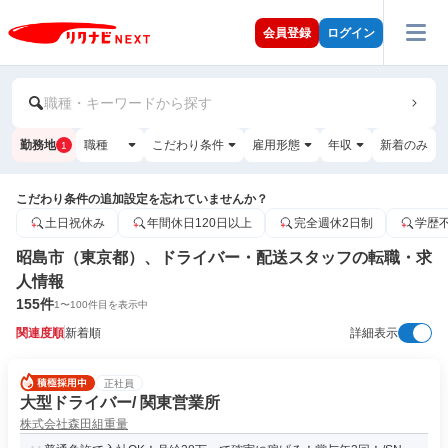
会員登録
ログイン
職種・キーワードから探す
勤務地
職種
こだわり条件
雇用形態
年収
新着のみ
1
こだわり条件の追加設定を忘れていませんか？
土日祝休み
年間休日120日以上
完全週休2日制
学歴
昭島市（東京都）、ドライバー・配送スタッフの転職・求
人情報
155
件
1
〜
100
件目を表示中
関連度順
新着順
詳細表示
正社員
大型ドライバー/ 関東営業所
株式会社森田組重量