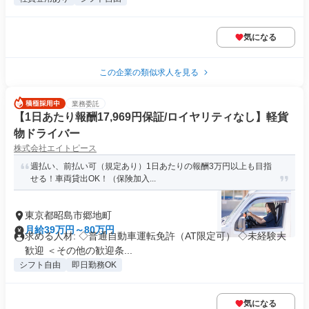
気になる
この企業の類似求人を見る
業務委託
【1日あたり報酬17,969円保証/ロイヤリティなし】軽貨
物ドライバー
株式会社エイトピース
週払い、前払い可（規定あり）1日あたりの報酬3万円以上も目指
せる！車両貸出OK！（保険加入...
東京都昭島市郷地町
月給39万円～80万円
求める人材: ◇普通自動車運転免許（AT限定可） ◇未経験大
歓迎 ＜その他の歓迎条...
シフト自由
即日勤務OK
気になる