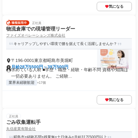
気になる
正社員
物流倉庫での現場管理リーダー
ファイズオペレーションズ株式会社
キャリアップしやすい環境で腰を据えて長く活躍しませんか？
〒196-0001東京都昭島市美堀町
月給28万5500円～39万500円
求めている人材 ■学歴・職歴・経験・年齢不問 資格や知識は
一切必要ありません。 ご経験...
業界未経験歓迎
+17個
気になる
正社員
ごみ収集運転手
丸信産業有限会社
昭島市×経験不問×残業無×土日休み×月給31万500円以上