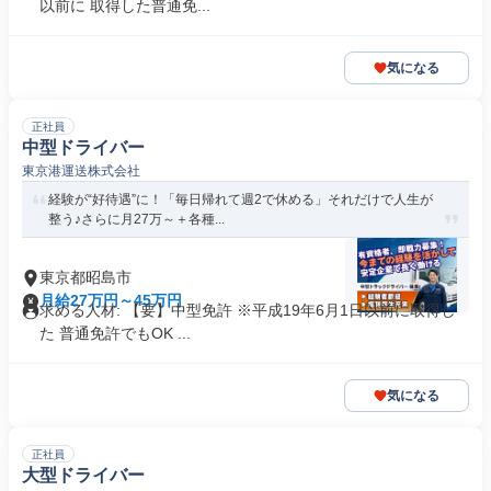
以前に 取得した普通免...
気になる
正社員
中型ドライバー
東京港運送株式会社
経験が“好待遇”に！「毎日帰れて週2で休める」それだけで人生が
整う♪さらに月27万～＋各種...
東京都昭島市
月給27万円～45万円
求める人材: 【要】中型免許 ※平成19年6月1日以前に取得し
た 普通免許でもOK ...
気になる
正社員
大型ドライバー