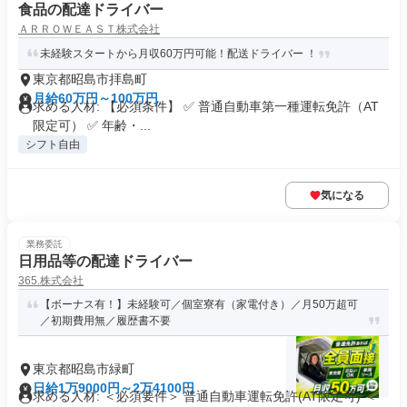
食品の配達ドライバー
ＡＲＲＯＷＥＡＳＴ株式会社
未経験スタートから月収60万円可能！配送ドライバー ！
東京都昭島市拝島町
月給60万円～100万円
求める人材: 【必須条件】 ✅ 普通自動車第一種運転免許（AT
限定可） ✅ 年齢・...
シフト自由
気になる
業務委託
日用品等の配達ドライバー
365.株式会社
【ボーナス有！】未経験可／個室寮有（家電付き）／月50万超可
／初期費用無／履歴書不要
東京都昭島市緑町
日給1万9000円～2万4100円
求める人材: ＜必須要件＞ 普通自動車運転免許(AT限定可) ＜