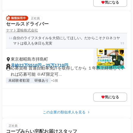
気になる
正社員
セールスドライバー
ヤマト運輸株式会社
自分のライフスタイルを大切にしてほしい。だからこそクロネコヤ
マトは収入も休日も充実
東京都昭島市拝島町
月給23万5510円～25万1710円
応募資格 普通自動車免許を取得してから １年以上経過してい
れば応募可能 ※AT限定可...
未経験者歓迎
研修あり
+1個
気になる
この企業の類似求人を見る
正社員
コープみらい宅配お届けスタッフ