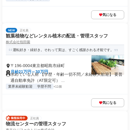
気になる
NEW
正社員
観葉植物などレンタル植木の配送・管理スタッフ
株式会社指田園
運転好き・緑好き。それって実は、すごく感謝される才能です。
〒196-0004東京都昭島市緑町
月給21万円～30万円
求めている人材 【学歴・年齢一切不問／未経験大歓迎】 要普
通自動車免許（AT限定可） ...
業界未経験歓迎
学歴不問
+11個
気になる
正社員
物流センターの管理スタッフ