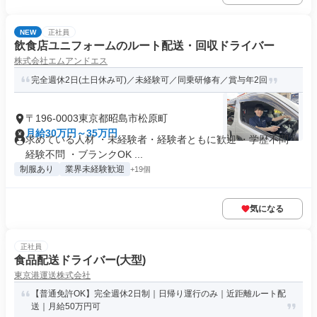
NEW
正社員
飲食店ユニフォームのルート配送・回収ドライバー
株式会社エムアンドエス
完全週休2日(土日休み可)／未経験可／同乗研修有／賞与年2回
〒196-0003東京都昭島市松原町
月給30万円～35万円
求めている人材 ・未経験者・経験者ともに歓迎 ・学歴不問 ・
経験不問 ・ブランクOK ...
制服あり
業界未経験歓迎
+19個
気になる
正社員
食品配送ドライバー(大型)
東京港運送株式会社
【普通免許OK】完全週休2日制｜日帰り運行のみ｜近距離ルート配
送｜月給50万円可