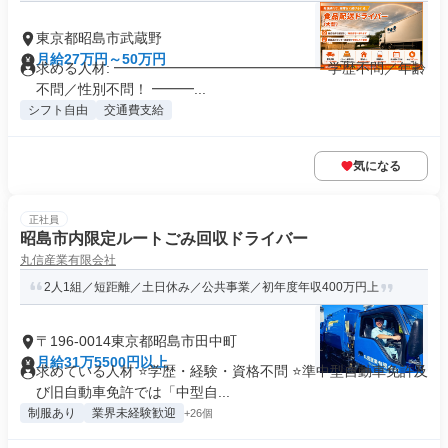
東京都昭島市武蔵野
月給27万円～50万円
求める人材: ━━━━━━━━━━━━━━━ 学歴不問／年齢
不問／性別不問！ ━━━...
シフト自由
交通費支給
気になる
正社員
昭島市内限定ルートごみ回収ドライバー
丸信産業有限会社
2人1組／短距離／土日休み／公共事業／初年度年収400万円上
〒196-0014東京都昭島市田中町
月給31万5500円以上
求めている人材 ⭐学歴・経験・資格不問 ⭐準中型自動車免許及
び旧自動車免許では「中型自...
制服あり
業界未経験歓迎
+26個