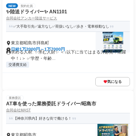
NEW
契約社員
✨陸送ドライバー✨ AN1101
合同会社アンカー陸送サービス
✅大手取引先✅遠方なし✅荷扱いなし✅歩き・電車移動なし
東京都昭島市拝島町
日給1万2000円～1万7000円
求める人材: ✨求む人財✨ ＜↓以下に当てはまる方必見！活躍
中！↓＞ ✅学歴・年齢...
交通費支給
気になる
業務委託
AT車を使った業務委託ドライバー/昭島市
合同会社MAST
【神奈川県内】好きな街で働ける！
東京都昭島市