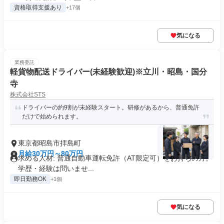
資格取得支援あり
+17個
気になる
業務委託
軽貨物配送ドライバー(未経験歓迎)※立川・昭島・国分
寺
株式会社STS
ドライバーの約9割が未経験スタート。研修があるから、普通免許
だけで始められます。
東京都昭島市拝島町
月給30万円～80万円
求める人材: 普通自動車運転免許（AT限定可）をお持ちの方。
学歴・経験は問いませ...
即日勤務OK
+1個
気になる