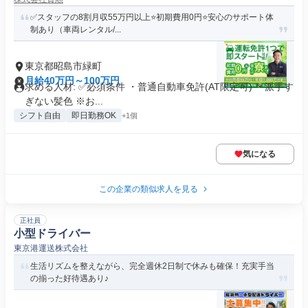
✅スタッフの8割月収55万円以上⭐️初期費用0円⭐️安心のサポート体
制あり（車両レンタル/...
東京都昭島市緑町
月給40万円～100万円
求める人材: ✅️必須条件 ・普通自動車免許(AT限定可) ・派手す
ぎない髪色 ※お...
シフト自由
即日勤務OK
+1個
気になる
この企業の類似求人を見る
正社員
小型ドライバー
東京港運送株式会社
生活リズムを整えながら、完全週休2日制で休みも確保！充実手当
の揃った好待遇あり♪