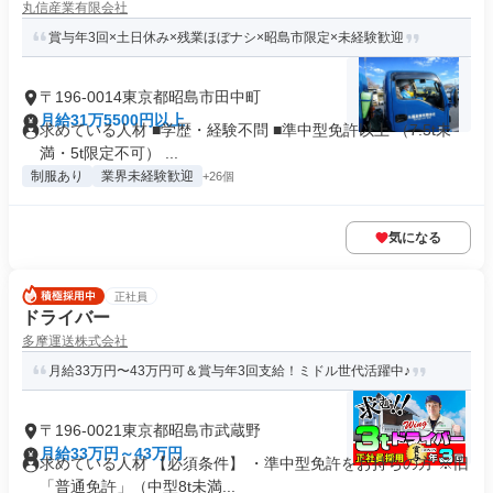
丸信産業有限会社
賞与年3回×土日休み×残業ほぼナシ×昭島市限定×未経験歓迎
〒196-0014東京都昭島市田中町
月給31万5500円以上
求めている人材 ■学歴・経験不問 ■準中型免許以上 （7.5t未
満・5t限定不可） ...
制服あり
業界未経験歓迎
+26個
気になる
正社員
ドライバー
多摩運送株式会社
月給33万円〜43万円可＆賞与年3回支給！ミドル世代活躍中♪
〒196-0021東京都昭島市武蔵野
月給33万円～43万円
求めている人材 【必須条件】 ・準中型免許をお持ちの方 ※旧
「普通免許」（中型8t未満...