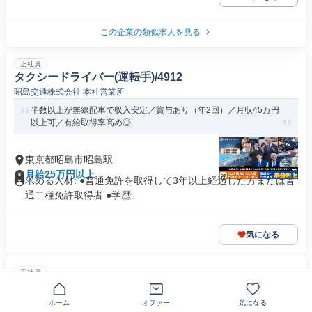
この企業の類似求人を見る
正社員
タクシードライバー(運転手)/4912
昭島交通株式会社 本社営業所
半数以上が無線配車で収入安定／賞与あり（年2回）／月収45万円
以上可／有給取得率高め◎
東京都昭島市昭島駅
月給25万円以上
求める人材: ●普通免許を取得して3年以上経過した方または普
通二種免許取得者 ●学歴...
気になる
正社員
夜間運行管理スタッフ(点呼・事務)
株式会社三芳エキスプレス
ホーム
オファー
気になる