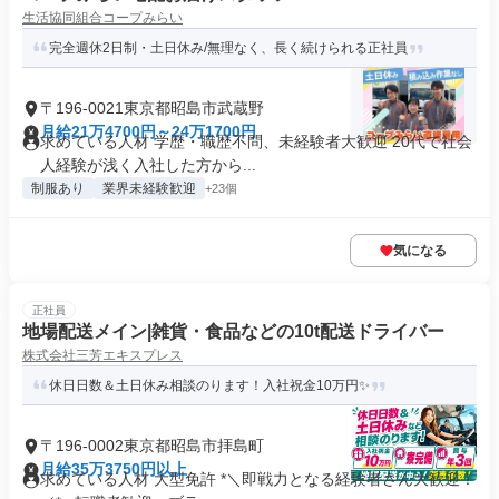
生活協同組合コープみらい
完全週休2日制・土日休み/無理なく、長く続けられる正社員
〒196-0021東京都昭島市武蔵野
月給21万4700円～24万1700円
求めている人材 学歴・職歴不問、未経験者大歓迎 20代で社会
人経験が浅く入社した方から...
制服あり
業界未経験歓迎
+23個
気になる
正社員
地場配送メイン|雑貨・食品などの10t配送ドライバー
株式会社三芳エキスプレス
休日日数＆土日休み相談のります！入社祝金10万円✨
〒196-0002東京都昭島市拝島町
月給35万3750円以上
求めている人材 大型免許 *＼即戦力となる経験者さん大歓迎！