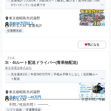
普通免許で入社OK！月給38万～で確実に稼げる！賞与年3回！/SN
Sでバズっている企業です
東京都昭島市武蔵野
月給38万円以上
求める人材: 普通免許
交通費支給
気になる
正社員
3t・4tルート配送ドライバー(青果物配送)
東京港運送株式会社
完全週休2日｜年収580万円可｜手積み手降ろしなし｜近距離ルー
ト配送
東京都昭島市武蔵野
月給27万円～45万円
求める人材: ━━━━━━━━━━━━━━━ 学歴不問／年齢
不問／性別不問！ ━━━...
シフト自由
交通費支給