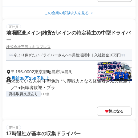
この企業の類似求人を見る
正社員
地場配送メイン|雑貨がメインの特定荷主の中型ドライバ
ー
株式会社三芳エキスプレス
今より稼ぎたいドライバーさんへ✨男性活躍中｜入社祝金10万円
〒196-0002東京都昭島市拝島町
月給38万250円以上
求めている人材 中型免許 *＼即戦力となる経験者さん大歓迎！
／* ●転職者歓迎・ブラ...
資格取得支援あり
+17個
気になる
正社員
17時退社が基本の収集ドライバー