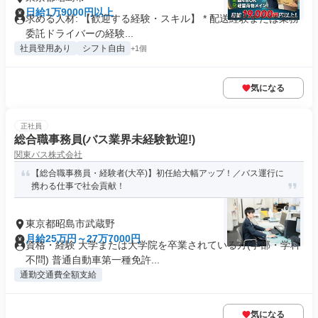
日給1万9000円以上
求める人材: 【歓迎する経験・スキル】 * 配送経験または業務
委託ドライバーの経験...
社員登用あり
シフト自由
+1個
気になる
正社員
総合職事務員(バス業界未経験歓迎!)
関東バス株式会社
【総合職事務員・経験者(大卒)】初任給大幅アップ！／バス運行に
携わる仕事で社会貢献！
東京都昭島市武蔵野
月給25万円～27万7000円
資格・経験 大学または大学院を卒業されている方(学部・学科
不問) 普通自動車第一種免許...
通勤交通費全額支給
気になる