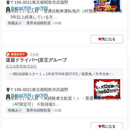
〒196-0021東京都昭島市武蔵野
月給30万円～80万円
求めている人材 ・普通自動車運転免許（AT限定可） ※取得後
3年以上経過している方 ...
制服あり
業界未経験歓迎
+24個
気になる
正社員
送迎ドライバー|京王グループ
京王自動車株式会社
9割未経験スタート→1年目平均年収574万／残業無／月半分休
〒196-0021東京都昭島市武蔵野
月給30万円～80万円
求めている人材 ＜未経験者大歓迎！＞ ・普通自動車運転免許
（AT限定可） ※取得後3...
制服あり
業界未経験歓迎
+22個
気になる