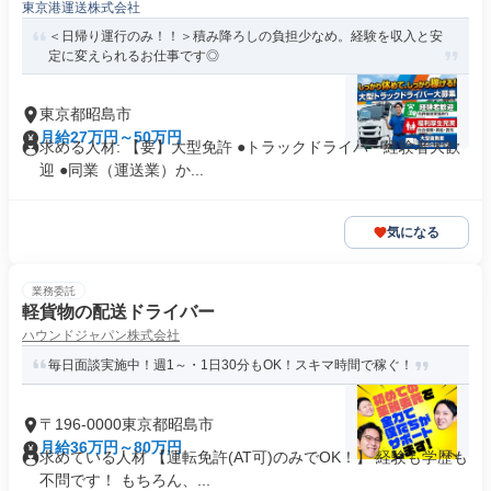
東京港運送株式会社
＜日帰り運行のみ！！＞積み降ろしの負担少なめ。経験を収入と安
定に変えられるお仕事です◎
東京都昭島市
月給27万円～50万円
求める人材: 【要】大型免許 ●トラックドライバー経験者大歓
迎 ●同業（運送業）か...
気になる
業務委託
軽貨物の配送ドライバー
ハウンドジャパン株式会社
毎日面談実施中！週1～・1日30分もOK！スキマ時間で稼ぐ！
〒196-0000東京都昭島市
月給36万円～80万円
求めている人材 【運転免許(AT可)のみでOK！】 経験も学歴も
不問です！ もちろん、...