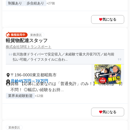
制服あり
歩合給あり
+27個
気になる
業務委託
軽貨物配達スタッフ
株式会社SREトランスポート
佐川急便ドライバーで安定収入／未経験で最大月収70万／給与前
払い可能／ライフスタイルに合わ...
〒196-0000東京都昭島市
月給45万円～70万円
資格 【応募に必要なのは「普通免許」のみ！】 ◎経験は一切
不問！ ◎幅広い経験をお持...
業界未経験歓迎
+12個
気になる
業務委託