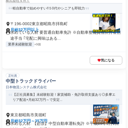
株式会社ｓｍｔ
軽自動車で始めやすい!!５0代やシニアも即戦力
〒196-0002東京都昭島市拝島町
月給32万円以上
求めている人材 要普通自動車免許 ※自動車整備資格所持者別
途手当 ｢宅配に興味はある...
業界未経験歓迎
+9個
気になる
正社員
中型トラックドライバー
日本物流システム株式会社
【正社員募集】未経験歓迎！家賃補助・免許取得支援あり◎多摩エ
リア配送×月給32万円～で安定...
東京都昭島市美堀町
月給32万円～35万円
求める人材: 【必須】中型自動車運転免許 ※平成19年6月1日