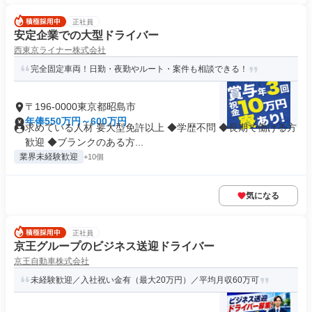
正社員
安定企業での大型ドライバー
西東京ライナー株式会社
完全固定車両！日勤・夜勤やルート・案件も相談できる！
〒196-0000東京都昭島市
年俸550万円～600万円
求めている人材 要大型免許以上 ◆学歴不問 ◆長期で働ける方
歓迎 ◆ブランクのある方...
業界未経験歓迎
+10個
気になる
正社員
京王グループのビジネス送迎ドライバー
京王自動車株式会社
未経験歓迎／入社祝い金有（最大20万円）／平均月収60万可