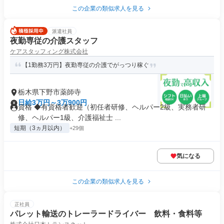
この企業の類似求人を見る
派遣社員
夜勤専従の介護スタッフ
ケアスタッフィング株式会社
【1勤務3万円】夜勤専従の介護でがっつり稼ぐ
栃木県下野市薬師寺
日給3万円～3万900円
資格 ◆有資格者歓迎（初任者研修、ヘルパー2級、実務者研
修、ヘルパー1級、介護福祉士 ...
短期（3ヵ月以内）
+29個
気になる
この企業の類似求人を見る
正社員
パレット輸送のトレーラードライバー 飲料・食料等