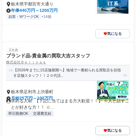
栃木県宇都宮市大通り
年俸440万円～1200万円
副業・WワークOK
+14個
気になる
正社員
ブランド品-貴金属の買取大吉スタッフ
株式会社Ｂｅｌｉｎａｓ
【2026年までに15店舗展開へ】地域で一番頼られる買取店を目指
す店舗スタッフ！！２０代活...
栃木県足利市上渋垂町
月給25万円～100万円
求める人材: 【下記に当てはまる方大歓迎！！】 ☆人と話すこ
とが好きな方！！ ☆...
即日勤務OK
交通費支給
気になる