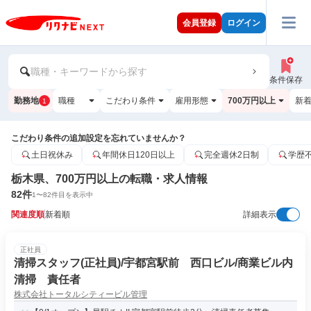
会員登録
ログイン
職種・キーワードから探す
条件保存
勤務地
職種
こだわり条件
雇用形態
700万円以上
新
1
こだわり条件の追加設定を忘れていませんか？
土日祝休み
年間休日120日以上
完全週休2日制
学歴
栃木県、700万円以上の転職・求人情報
82
件
1
〜
82
件目を表示中
関連度順
新着順
詳細表示
正社員
清掃スタッフ(正社員)/宇都宮駅前 西口ビル/商業ビル内
清掃 責任者
株式会社トータルシティービル管理