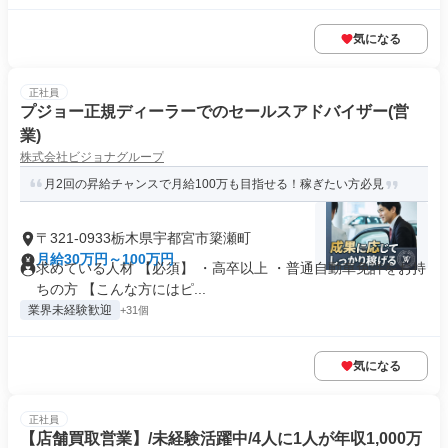
気になる
正社員
プジョー正規ディーラーでのセールスアドバイザー(営
業)
株式会社ビジョナグループ
月2回の昇給チャンスで月給100万も目指せる！稼ぎたい方必見
〒321-0933栃木県宇都宮市簗瀬町
月給30万円～100万円
求めている人材 【必須】 ・高卒以上 ・普通自動車免許をお持
ちの方 【こんな方にはピ...
業界未経験歓迎
+31個
気になる
正社員
【店舗買取営業】/未経験活躍中/4人に1人が年収1,000万