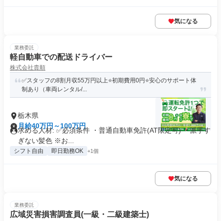
気になる
業務委託
軽自動車での配送ドライバー
株式会社貴順
✅スタッフの8割月収55万円以上⭐️初期費用0円⭐️安心のサポート体
制あり（車両レンタル/...
栃木県
月給40万円～100万円
求める人材: ✅️必須条件 ・普通自動車免許(AT限定可) ・派手す
ぎない髪色 ※お...
シフト自由
即日勤務OK
+1個
気になる
業務委託
広域災害損害調査員(一級・二級建築士)