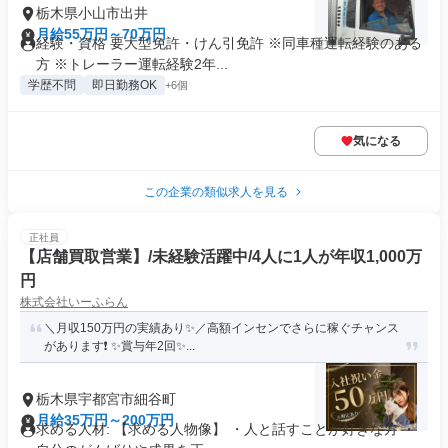
栃木県小山市出井
月給55万円～70万円
経験・資格 要大型免許・けん引免許 ※同車種運転経験のある
方 ※トレーラー運転経験2年...
学歴不問
即日勤務OK
+6個
気になる
この企業の類似求人を見る
正社員
【店舗買取営業】/未経験活躍中/4人に1人が年収1,000万
円
株式会社いーふらん
＼月収150万円の実績あり✨／高額インセンでさらに稼ぐチャンス
があります❗ ✨賞与年2回✨...
栃木県宇都宮市細谷町
月給35万円～200万円
求める人材: 【求める人物像】 ・人と話すことが好きな方 ・