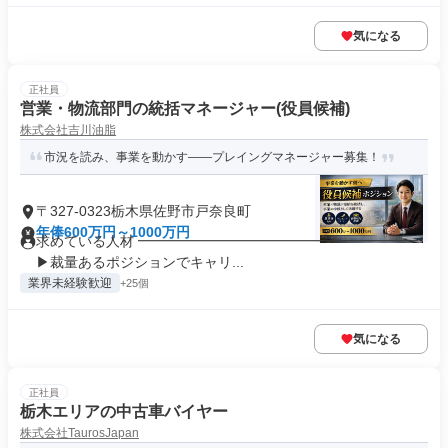
気になる
正社員
営業・物流部門の統括マネージャー(役員候補)
株式会社吉川油脂
市況を読み、事業を動かす――プレイングマネージャー募集！
〒327-0323栃木県佐野市戸奈良町
年俸600万円～1000万円
求めている人材 ━━━━━━━━━━━━━━━━━━━━
▶裁量あるポジションでキャリ...
業界未経験歓迎
+25個
気になる
正社員
栃木エリアの中古車バイヤー
株式会社TaurosJapan