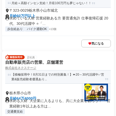
月給＋高額インセン支給！月収100万円も夢じゃない！！
〒323-0029栃木県小山市城北
月給60万円以上
求めている人材 営業経験ある方 要普通免許 仕事復帰応援 20
代、30代活躍中 ⭐「...
歩合給あり
バイク通勤OK
+13個
気になる
正社員
自動車販売店の営業、店舗運営
株式会社ネクステージ
【積極採用中！8月31日までの特別募集！】⏩️20～30代活躍中✅営
業&販売経験者優遇あり...
栃木県小山市
月給64万4000円
求める人材: 大企業に入るよりも、共に大企業を創ろう！ ・営
業経験1年以上ある方は...
交通費支給