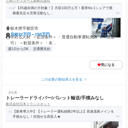
三和シヤッター工業株式会社
✅ 【45歳未満の方対象！】月収100万も可！業界No.1シェアで業
務量安定＆営業活動なし...
栃木県宇都宮市
月給32万円～150万円
求める人材: ＜必須条件＞ ・普通自動車運転免許（AT限定
可） ＜歓迎条件＞ ・未...
週1日からOK
交通費支給
気になる
この企業の類似求人を見る
正社員
トレーラードライバー/パレット輸送/手積みなし
株式会社日本トランスネット
【新車導入中】【トレーラー運転経験2年以上】高速道路メイン＆
手積みなし！目指せる高収入★