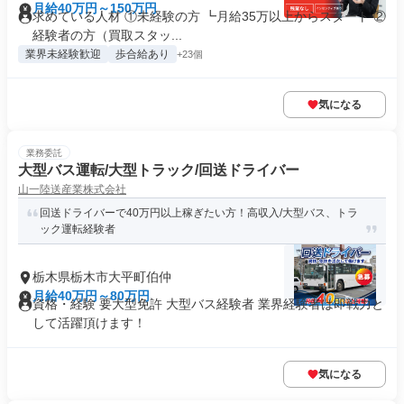
月給40万円～150万円
求めている人材 ①未経験の方 ┗月給35万以上からスタート ②
経験者の方（買取スタッ...
業界未経験歓迎
歩合給あり
+23個
気になる
業務委託
大型バス運転/大型トラック/回送ドライバー
山一陸送産業株式会社
回送ドライバーで40万円以上稼ぎたい方！高収入/大型バス、トラ
ック運転経験者
栃木県栃木市大平町伯仲
月給40万円～80万円
資格・経験 要大型免許 大型バス経験者 業界経験者は即戦力と
して活躍頂けます！
気になる