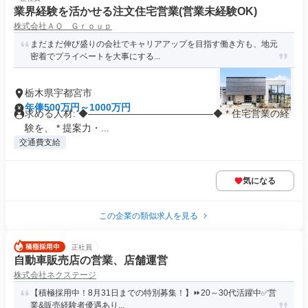
業界経験を活かせる注文住宅営業(営業未経験OK)
株式会社ＡＱ Ｇｒｏｕｐ
まだまだ伸び盛りの会社でキャリアアップを目指す働き方も、地元
密着でプライベートを大事にする...
栃木県宇都宮市
年俸500万円～1000万円
求める人材: ◆―――――――――――――◆ * 住宅営業の経
験を、 * 提案力・...
交通費支給
気になる
この企業の類似求人を見る
正社員
自動車販売店の営業、店舗運営
株式会社ネクステージ
【積極採用中！8月31日までの特別募集！】⏩️20～30代活躍中✅営
業&販売経験者優遇あり...