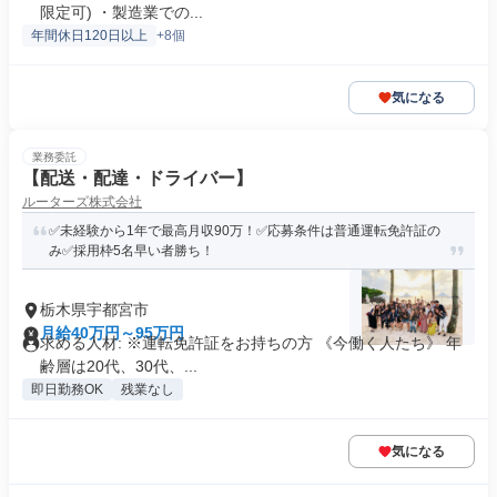
限定可) ・製造業での...
年間休日120日以上
+8個
気になる
業務委託
【配送・配達・ドライバー】
ルーターズ株式会社
✅未経験から1年で最高月収90万！✅応募条件は普通運転免許証の
み✅採用枠5名早い者勝ち！
栃木県宇都宮市
月給40万円～95万円
求める人材: ※運転免許証をお持ちの方 《今働く人たち》 年
齢層は20代、30代、...
即日勤務OK
残業なし
気になる