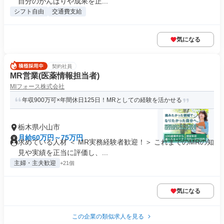
自分のがんばりや成果を正...
シフト自由
交通費支給
気になる
契約社員
MR営業(医薬情報担当者)
MIフォース株式会社
年収900万可×年間休日125日！MRとしての経験を活かせる
栃木県小山市
月給60万円～75万円
求めている人材 ＜ MR実務経験者歓迎！＞ これまでのMRの知
見や実績を正当に評価し、...
主婦・主夫歓迎
+21個
気になる
この企業の類似求人を見る