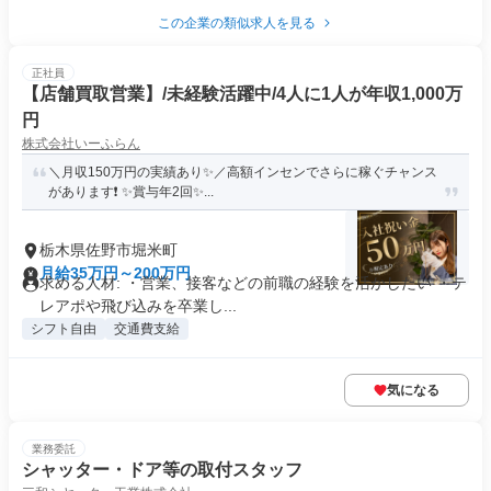
この企業の類似求人を見る
正社員
【店舗買取営業】/未経験活躍中/4人に1人が年収1,000万
円
株式会社いーふらん
＼月収150万円の実績あり✨／高額インセンでさらに稼ぐチャンス
があります❗ ✨賞与年2回✨...
栃木県佐野市堀米町
月給35万円～200万円
求める人材: ・営業、接客などの前職の経験を活かしたい ・テ
レアポや飛び込みを卒業し...
シフト自由
交通費支給
気になる
業務委託
シャッター・ドア等の取付スタッフ