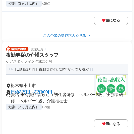
短期（3ヵ月以内）
+29個
気になる
この企業の類似求人を見る
派遣社員
夜勤専従の介護スタッフ
ケアスタッフィング株式会社
【1勤務3万円】夜勤専従の介護でがっつり稼ぐ
栃木県小山市
日給3万円～3万900円
資格 ◆有資格者歓迎（初任者研修、ヘルパー2級、実務者研
修、ヘルパー1級、介護福祉士 ...
短期（3ヵ月以内）
+29個
気になる