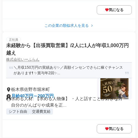
気になる
この企業の類似求人を見る
正社員
未経験から【出張買取営業】/2人に1人が年収1,000万円
越え
株式会社いーふらん
＼月収150万円の実績あり✨／高額インセンでさらに稼ぐチャンス
があります❗ ✨賞与年2回✨...
栃木県佐野市堀米町
月給40万円～200万円
求める人材: 【求める人物像】 ・人と話すことが好きな方 ・
自分のがんばりや成果を正...
シフト自由
交通費支給
気になる