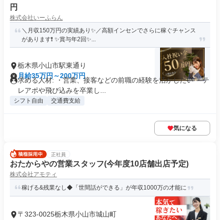
円
株式会社いーふらん
＼月収150万円の実績あり✨／高額インセンでさらに稼ぐチャンス
があります❗ ✨賞与年2回✨...
栃木県小山市駅東通り
月給35万円～200万円
求める人材: ・営業、接客などの前職の経験を活かしたい ・テ
レアポや飛び込みを卒業し...
シフト自由
交通費支給
気になる
正社員
おたからやの営業スタッフ(今年度10店舗出店予定)
株式会社アモティ
稼げる&残業なし◆「世間話ができる」が年収1000万の才能に
〒323-0025栃木県小山市城山町