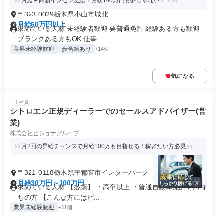
月給＋高額インセン支給！月収100万円も夢じゃない！！
〒323-0029栃木県小山市城北
月給60万円以上
求めている人材 未経験者歓迎 要普通免許 経験ある方も歓迎
ブランクある方もOK 仕事...
業界未経験歓迎
歩合給あり
+14個
気になる
正社員
シトロエン正規ディーラーでのセールスアドバイザー(営
業)
株式会社ビジョナグループ
月2回の昇給チャンスで月給100万も目指せる！稼ぎたい方必見
〒321-0118栃木県宇都宮市インターパーク
月給30万円～100万円
求めている人材 【必須】 ・高卒以上 ・普通自動車免許をお持
ちの方 【こんな方にはピ...
業界未経験歓迎
+31個