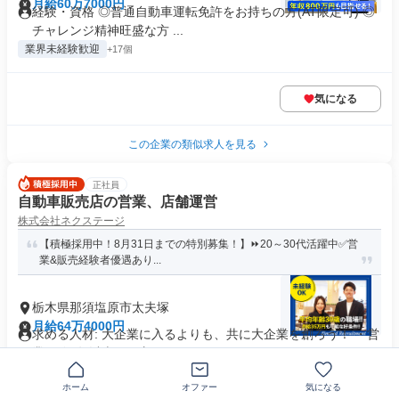
月給60万7000円
経験・資格 ◎普通自動車運転免許をお持ちの方(AT限定可) ◎
チャレンジ精神旺盛な方 ...
業界未経験歓迎
+17個
気になる
この企業の類似求人を見る
正社員
自動車販売店の営業、店舗運営
株式会社ネクステージ
【積極採用中！8月31日までの特別募集！】⏩️20～30代活躍中✅営
業&販売経験者優遇あり...
栃木県那須塩原市太夫塚
月給64万4000円
求める人材: 大企業に入るよりも、共に大企業を創ろう！ ・営
業経験1年以上ある方は...
交通費支給
ホーム
オファー
気になる