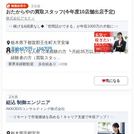
正社員
おたからやの買取スタッフ(今年度10店舗出店予定)
株式会社アモティ
稼げる&残業なし◆「世間話ができる」が年収1000万の才能に
栃木県下都賀郡壬生町大字安塚
月給40万円～150万円
求めている人材 ①未経験の方 ┗月給35万以上からスタート ②
経験者の方（買取スタッ...
業界未経験歓迎
歩合給あり
+23個
気になる
正社員
組込 制御エンジニア
AKKODiSコンサルティング株式会社
リモートで市場価値を高める！キャリア支援で年収アップ！
栃木県宇都宮市