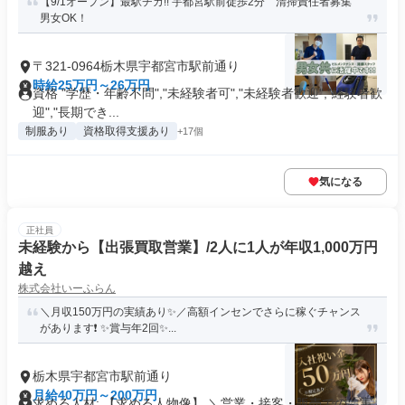
【9/1オープン】最駅チカ!! 宇都宮駅前徒歩2分 清掃責任者募集
男女OK！
〒321-0964栃木県宇都宮市駅前通り
時給25万円～26万円
資格 "学歴・年齢不問","未経験者可","未経験者歓迎","経験者歓
迎","長期でき...
制服あり
資格取得支援あり
+17個
気になる
正社員
未経験から【出張買取営業】/2人に1人が年収1,000万円
越え
株式会社いーふらん
＼月収150万円の実績あり✨／高額インセンでさらに稼ぐチャンス
があります❗ ✨賞与年2回✨...
栃木県宇都宮市駅前通り
月給40万円～200万円
求める人材: 【求める人物像】 ＼営業・接客・販売での「実