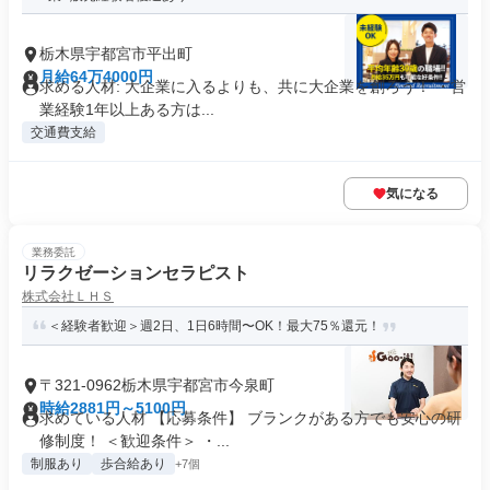
栃木県宇都宮市平出町
月給64万4000円
求める人材: 大企業に入るよりも、共に大企業を創ろう！ ・営
業経験1年以上ある方は...
交通費支給
気になる
業務委託
リラクゼーションセラピスト
株式会社ＬＨＳ
＜経験者歓迎＞週2日、1日6時間〜OK！最大75％還元！
〒321-0962栃木県宇都宮市今泉町
時給2881円～5100円
求めている人材 【応募条件】 ブランクがある方でも安心の研
修制度！ ＜歓迎条件＞ ・...
制服あり
歩合給あり
+7個