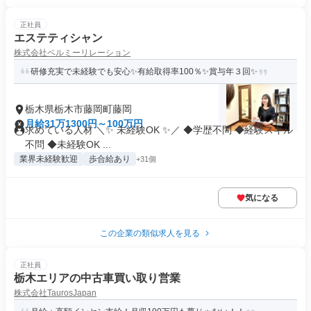
正社員
エステティシャン
株式会社ベルミーリレーション
研修充実で未経験でも安心✨有給取得率100％✨賞与年３回✨
栃木県栃木市藤岡町藤岡
月給31万1300円～100万円
求めている人材 ＼✨ 未経験OK ✨／ ◆学歴不問 ◆経験スキル
不問 ◆未経験OK ...
業界未経験歓迎
歩合給あり
+31個
気になる
この企業の類似求人を見る
正社員
栃木エリアの中古車買い取り営業
株式会社TaurosJapan