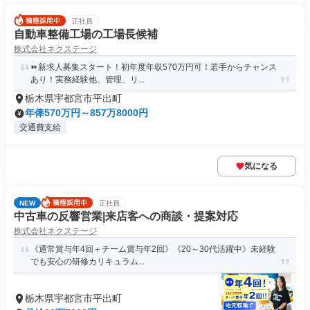
正社員
自動車整備工場の工場長候補
株式会社ネクステージ
⏩️新求人募集スタート！初年度年収570万円可！若手からチャンス
あり！実務経験他、管理、リ...
栃木県宇都宮市平出町
年俸570万円～857万8000円
交通費支給
気になる
NEW
正社員
中古車の反響営業|来店客への商談・提案対応
株式会社ネクステージ
《通常賞与年4回＋チーム賞与年2回》《20～30代活躍中》未経験
でも安心の研修カリキュラム...
栃木県宇都宮市平出町