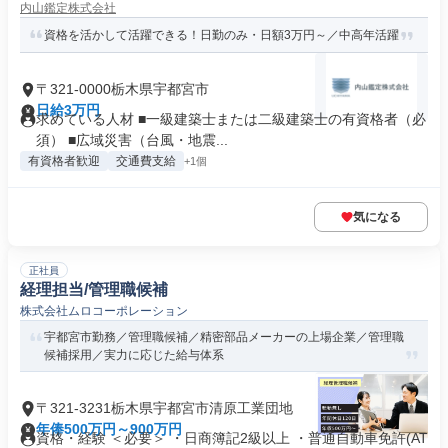
内山鑑定株式会社
資格を活かして活躍できる！日勤のみ・日額3万円～／中高年活躍
〒321-0000栃木県宇都宮市
日給3万円
求めている人材 ■一級建築士または二級建築士の有資格者（必
須） ■広域災害（台風・地震...
有資格者歓迎
交通費支給
+1個
気になる
正社員
経理担当/管理職候補
株式会社ムロコーポレーション
宇都宮市勤務／管理職候補／精密部品メーカーの上場企業／管理職
候補採用／実力に応じた給与体系
〒321-3231栃木県宇都宮市清原工業団地
年俸500万円～900万円
資格・経験 ＜必要＞ ・日商簿記2級以上 ・普通自動車免許(AT