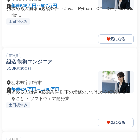
年俸646万円～907万円
求める人物像 ■必須条件 ・Java、Python、C#、C++、JavaSc
ript...
土日祝休み
気になる
正社員
組込 制御エンジニア
SCSK株式会社
栃木県宇都宮市
年俸450万円～1200万円
求める人物像 ■必須条件 以下の業務のいずれかを経験してい
ること ・ソフトウェア開発業...
土日祝休み
気になる
正社員