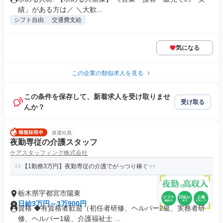
績」がある方は／ ＼大歓...
シフト自由
交通費支給
気になる
この企業の類似求人を見る
この条件を保存して、新着求人を受け取りませ
受け取る
んか？
派遣社員
夜勤専従の介護スタッフ
ケアスタッフィング株式会社
【1勤務3万円】夜勤専従の介護でがっつり稼ぐ
栃木県宇都宮市陽東
日給3万円～3万900円
資格 ◆有資格者歓迎（初任者研修、ヘルパー2級、実務者研
修、ヘルパー1級、介護福祉士 ...