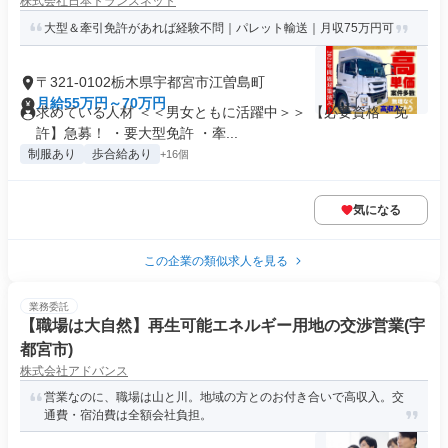
株式会社日本トランスネット
大型＆牽引免許があれば経験不問｜パレット輸送｜月収75万円可
〒321-0102栃木県宇都宮市江曽島町
月給55万円～70万円
求めている人材 ＜＜男女ともに活躍中＞＞ 【必要資格・免
許】急募！ ・要大型免許 ・牽...
制服あり
歩合給あり
+16個
気になる
この企業の類似求人を見る
業務委託
【職場は大自然】再生可能エネルギー用地の交渉営業(宇
都宮市)
株式会社アドバンス
営業なのに、職場は山と川。地域の方とのお付き合いで高収入。交
通費・宿泊費は全額会社負担。