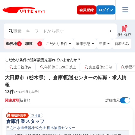
会員登録
ログイン
職種・キーワードから探す
条件保存
勤務地
職種
こだわり条件
雇用形態
年収
新着のみ
1
1
こだわり条件の追加設定を忘れていませんか？
土日祝休み
年間休日120日以上
完全週休2日制
学歴
大田原市（栃木県）、倉庫/配送センターの転職・求人情
報
13
件
1
〜
13
件目を表示中
関連度順
新着順
詳細表示
正社員
倉庫作業スタッフ
日之出水道機器株式会社 栃木物流センター