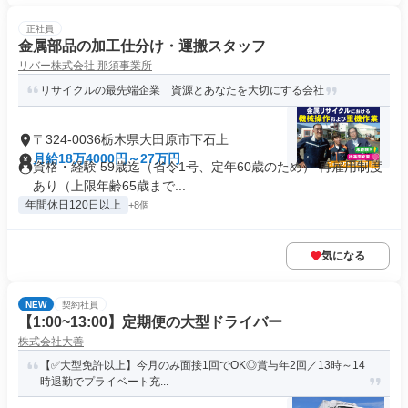
正社員
金属部品の加工仕分け・運搬スタッフ
リバー株式会社 那須事業所
リサイクルの最先端企業 資源とあなたを大切にする会社
〒324-0036栃木県大田原市下石上
月給18万4000円～27万円
資格・経験 59歳迄（省令1号、定年60歳のため） 再雇用制度
あり（上限年齢65歳まで...
年間休日120日以上
+8個
気になる
NEW
契約社員
【1:00~13:00】定期便の大型ドライバー
株式会社大善
【✅️大型免許以上】今月のみ面接1回でOK◎賞与年2回／13時～14
時退勤でプライベート充...