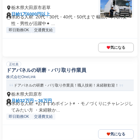
栃木県大田原市若草
日給1万6000円以上
求める人材: 20代・30代・40代・50代まで 幅広い年代の女
性・男性が活躍中✦ ...
即日勤務OK
交通費支給
気になる
正社員
ドアパネルの研磨・バリ取り作業員
株式会社OneLink
ドアパネルの研磨・バリ取り作業員！職人技術！未経験歓迎！
栃木県大田原市
月給32万円～36万円
求める人材: ◉おすすめポイント◉ ・モノづくりにチャレンジし
てみたい方 ・未経験か...
即日勤務OK
交通費支給
気になる