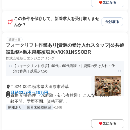
気になる
この条件を保存して、新着求人を受け取りませ
受け取る
んか？
派遣社員
フォークリフト作業あり|資源の受け入れスタッフ|公共施
設勤務<栃木県那須塩原>/KK01NSSOBR
株式会社朝日エンジニアリング
【フォークリフト必須】40代～60代活躍中｜資源の受け入れ・仕
分け作業｜残業少なめ
〒324-0021栃木県大田原市若草
月給22万円～26万円
資格 応募条件 ・未経験・初心者歓迎！ こんな方も歓迎 ・年
齢不問、学歴不問、資格不問...
制服あり
業界未経験歓迎
+16個
気になる