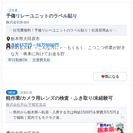
正社員
予備リレーユニットのラベル貼り
株式会社B-bro
社宅費無料！予備リレーユニットのラベル貼り！社員登用あり
栃木県大田原市
月給33万円～36万9000円
求める人材: ＜こんな方に＞・もくもく、こつこつ作業が好き
な方・将来に向けてお金を貯...
即日勤務OK
交通費支給
気になる
NEW
派遣社員
軽作業/カメラ用レンズの検査・ふき取り/未経験可
株式会社平山 宇都宮支店
県外から栃木県へ転居・入寮する方は時給1500円＆寮費月5万円ま
で補助｜室内でもモクモク進...