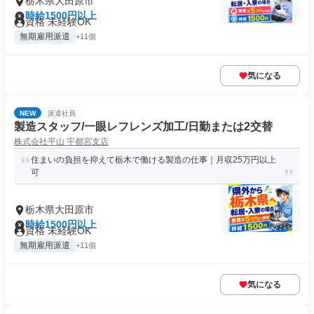
栃木県大田原市
時給1500円以上
資格 未経験OK
無期雇用派遣
+11個
気になる
NEW
派遣社員
製造スタッフ/一眼レフレンズ加工/日勤または2交替
株式会社平山 宇都宮支店
住まいの負担を抑えて栃木で働ける製造の仕事｜月収25万円以上
可
栃木県大田原市
時給1500円以上
資格 未経験OK
無期雇用派遣
+11個
気になる