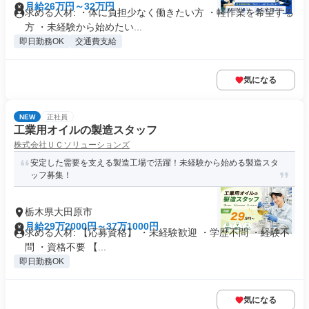
月給26万円～32万円
求める人材: ・体に負担少なく働きたい方 ・軽作業を希望する
方 ・未経験から始めたい...
即日勤務OK
交通費支給
気になる
NEW
正社員
工業用オイルの製造スタッフ
株式会社ＵＣソリューションズ
安定した需要を支える製造工場で活躍！未経験から始める製造スタ
ッフ募集！
栃木県大田原市
月給29万2000円～37万1000円
求める人材: 【応募資格】 ・未経験歓迎 ・学歴不問 ・経験不
問 ・資格不要 【...
即日勤務OK
気になる