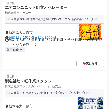
正社員
エアコンユニット組立オペレーター
株式会社ティーエー
未経験歓迎♪軽作業中心で始めやすいエアコン部品の組立ワーク
栃木県大田原市
月給28万1000円～35万2000円
求める人材: ・資格不要 ・経験不問 ・学歴不問 ・未経験歓迎
こんな方歓迎 ・安...
即日勤務OK
気になる
正社員
製造補助・軽作業スタッフ
株式会社ブロックスカンパニー （大阪支店）
未経験でも始めやすい/研修ありで安心/シンプル作業中心
栃木県大田原市