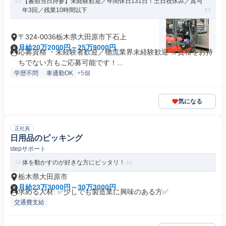
【書類当日持参】未経験歓迎／年間休日131日！土日祝休み／賞与
年3回／残業10時間以下
〒324-0036栃木県大田原市下石上
月給20万2000円～25万9000円
応募資格 ・未経験者歓迎／物流業界未経験歓迎 ☆資格をお持
ちでない方もご応募可能です！...
学歴不問
車通勤OK
+5個
気になる
正社員
日用品のピッキング
stepサポート
体を動かすのが好きな方にピッタリ！
栃木県大田原市
月給23万3000円～30万3000円
求める人材: ✅少しでも製造業に興味のある方✅
交通費支給