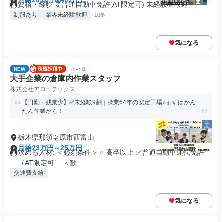
月給20万円～40万円
資格・経験 要普通自動車免許(AT限定可) 未経験者歓迎
制服あり
業界未経験歓迎
+10個
気になる
NEW
正社員
大手企業の倉庫内作業スタッフ
株式会社アローテックス
【日勤・残業少】✅未経験9割｜操業64年の安定工場⭐️まずはかん
たん作業から！
栃木県那須塩原市西富山
月給23万円～25万円
求める人材: ＜必須条件＞ ✅高卒以上 ✅普通自動車運転免許
（AT限定可） ＜歓...
交通費支給
気になる