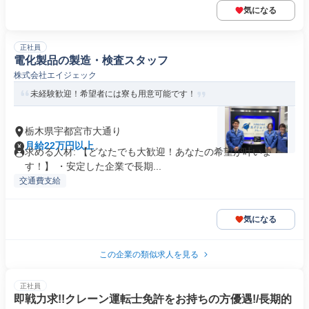
気になる
正社員
電化製品の製造・検査スタッフ
株式会社エイジェック
未経験歓迎！希望者には寮も用意可能です！
栃木県宇都宮市大通り
月給22万円以上
求める人材: 【どなたでも大歓迎！あなたの希望が叶いま
す！】 ・安定した企業で長期...
交通費支給
気になる
この企業の類似求人を見る
正社員
即戦力求!!クレーン運転士免許をお持ちの方優遇!/長期的