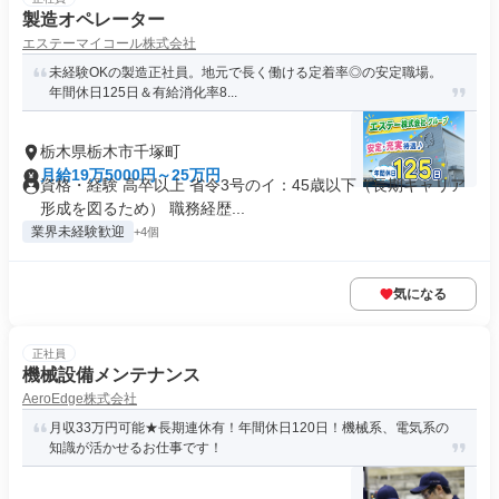
製造オペレーター
エステーマイコール株式会社
未経験OKの製造正社員。地元で長く働ける定着率◎の安定職場。
年間休日125日＆有給消化率8...
栃木県栃木市千塚町
月給19万5000円～25万円
資格・経験 高卒以上 省令3号のイ：45歳以下（長期キャリア
形成を図るため） 職務経歴...
業界未経験歓迎
+4個
気になる
正社員
機械設備メンテナンス
AeroEdge株式会社
月収33万円可能★長期連休有！年間休日120日！機械系、電気系の
知識が活かせるお仕事です！