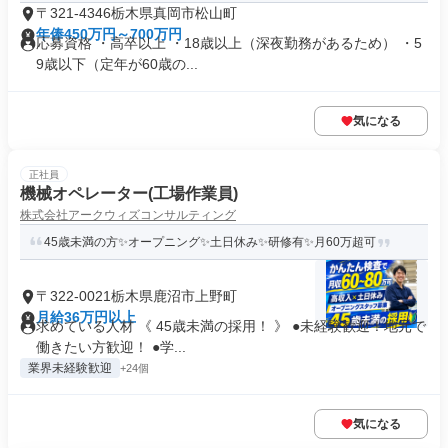
〒321-4346栃木県真岡市松山町
年俸450万円～700万円
応募資格 ・高卒以上 ・18歳以上（深夜勤務があるため） ・5
9歳以下（定年が60歳の...
気になる
正社員
機械オペレーター(工場作業員)
株式会社アークウィズコンサルティング
45歳未満の方✨オープニング✨土日休み✨研修有✨月60万超可
〒322-0021栃木県鹿沼市上野町
月給36万円以上
求めている人材 《 45歳未満の採用！ 》 ●未経験歓迎！地元で
働きたい方歓迎！ ●学...
業界未経験歓迎
+24個
気になる