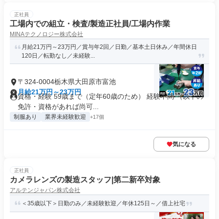
正社員
工場内での組立・検査/製造正社員/工場内作業
MINAテクノロジー株式会社
月給21万円～23万円／賞与年2回／日勤／基本土日休み／年間休日
120日／転勤なし／未経験...
〒324-0004栃木県大田原市富池
月給21万円～23万円
資格・経験 59歳まで（定年60歳のため） 経験不問 （以下の
免許・資格があれば尚可...
制服あり
業界未経験歓迎
+17個
気になる
正社員
カメラレンズの製造スタッフ|第二新卒対象
アルテンジャパン株式会社
＜35歳以下＞日勤のみ／未経験歓迎／年休125日～／借上社宅