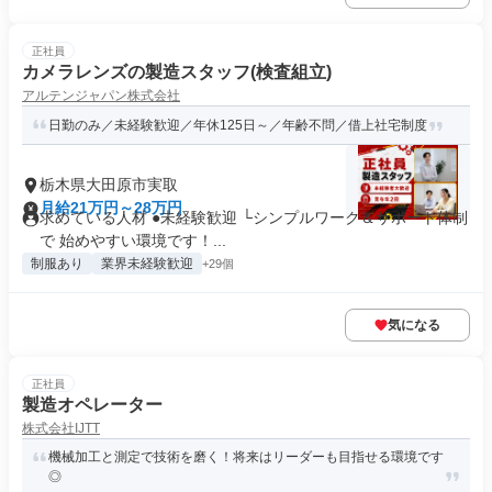
正社員
カメラレンズの製造スタッフ(検査組立)
アルテンジャパン株式会社
日勤のみ／未経験歓迎／年休125日～／年齢不問／借上社宅制度
栃木県大田原市実取
月給21万円～28万円
求めている人材 ●未経験歓迎 └シンプルワーク＆サポート体制
で 始めやすい環境です！...
制服あり
業界未経験歓迎
+29個
気になる
正社員
製造オペレーター
株式会社IJTT
機械加工と測定で技術を磨く！将来はリーダーも目指せる環境です
◎