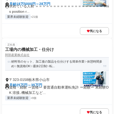
月給19万5000円～28万円
求めている人材 ＝＝＝＝＝＝＝＝＝＝＝＝＝＝＝＝＝＝＝ Thi
s position r...
業界未経験歓迎
+21個
気になる
正社員
工場内の機械加工・仕分け
阿部産業株式会社
材料等のセット、加工後の製品を仕分けする簡単作業✨休憩時間多
め✨無資格OK✨週休2日制✨転...
〒323-0158栃木県小山市
月給25万円～35万円
資格・経験 ー資格ー 要普通自動車運転免許 ー経験ー 未経験O
K 溶接､機械加工など...
業界未経験歓迎
+9個
気になる