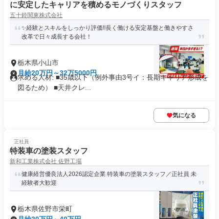
に安定したキャリアを積めるモノづくりスタッフ
五十鈴関東株式会社
✨経験とスキルをしっかり評価!!長く働ける安定基盤と働きやすさ
改革で日々成長する会社！
栃木県小山市
月給20万円～32万5000円
求める人材: ■35歳以下（例外事由3号イ：長期キャリア形成を
図るため） ■天井クレ...
気になる
正社員
特装車の塗装スタッフ
新和工業株式会社 佐野工場
健康経営優良法人2026認定企業 特装車の塗装スタッフ／正社員 未
経験者大歓迎
栃木県佐野市栄町