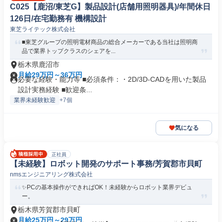
C025【鹿沼/東芝G】製品設計(店舗用照明器具)/年間休日
126日/在宅勤務有 機構設計
東芝ライテック株式会社
■東芝グループの照明電材商品の総合メーカーである当社は照明商
品で業界トップクラスのシェアを...
栃木県鹿沼市
月給29万円～36万円
必要な経験・能力等 ■必須条件：・2D/3D-CADを用いた製品
設計実務経験 ■歓迎条...
業界未経験歓迎
+7個
気になる
正社員
【未経験】ロボット開発のサポート事務/芳賀郡市貝町
nmsエンジニアリング株式会社
✨PCの基本操作ができればOK！未経験からロボット業界デビュ
ー。
栃木県芳賀郡市貝町
月給25万円～29万円