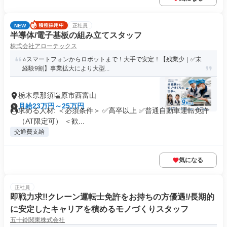
NEW
正社員
半導体/電子基板の組み立てスタッフ
株式会社アローテックス
⭐️スマートフォンからロボットまで！大手で安定！【残業少｜✅未
経験9割】事業拡大により大型...
栃木県那須塩原市西富山
月給23万円～25万円
求める人材: ＜必須条件＞ ✅高卒以上 ✅普通自動車運転免許
（AT限定可） ＜歓...
交通費支給
気になる
正社員
即戦力求!!クレーン運転士免許をお持ちの方優遇!/長期的
に安定したキャリアを積めるモノづくりスタッフ
五十鈴関東株式会社