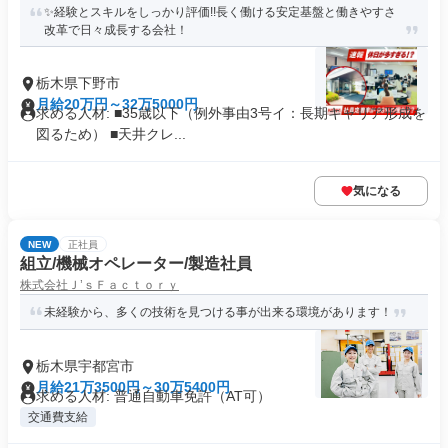
✨経験とスキルをしっかり評価!!長く働ける安定基盤と働きやすさ
改革で日々成長する会社！
栃木県下野市
月給20万円～32万5000円
求める人材: ■35歳以下（例外事由3号イ：長期キャリア形成を
図るため） ■天井クレ...
気になる
NEW
正社員
組立/機械オペレーター/製造社員
株式会社Ｊ’ｓＦａｃｔｏｒｙ
未経験から、多くの技術を見つける事が出来る環境があります！
栃木県宇都宮市
月給21万3500円～30万5400円
求める人材: 普通自動車免許（AT可）
交通費支給