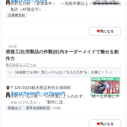
月給23万円～25万円
求める人材: ＜必須条件＞ ✅高校卒業以上 ✅普通自動車運転
免許（AT限定可） ...
交通費支給
気になる
正社員
溶接工(社用製品の作製)|社内オーダーメイドで魅せる創
作力
株式会社エコアール
《未経験でもOK》型にハマらない”大人の工作”を、仕事に！？
〒326-0324栃木県足利市久保田町
月給18万6000円～24万6000円
求めている人材 一つの作業にとらわれず、 「様々な作業にチ
ャレンジしたい」 「製作に没...
制服あり
業界未経験歓迎
+26個
気になる