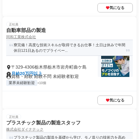
気になる
正社員
自動車部品の製造
同和工業株式会社
寮完備！高度な技術スキルが取得できるお仕事！土日は休みで年間
休日121日あるのでプライベー...
〒329-4306栃木県栃木市岩舟町曲ケ島
月給20万円以上
資格・経験 経験不問 未経験者歓迎
業界未経験歓迎
+10個
気になる
正社員
プラスチック製品の製造スタッフ
株式会社ダイナテック
プラスチック製品の製造を基礎から学び、モノ造りの技術力を高め