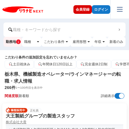
会員登録
ログイン
職種・キーワードから探す
勤務地
職種
こだわり条件
雇用形態
年収
新着のみ
1
こだわり条件の追加設定を忘れていませんか？
土日祝休み
年間休日120日以上
完全週休2日制
学歴
栃木県、機械製造オペレーター/ラインマネージャーの転
職・求人情報
266
件
1
〜
100
件目を表示中
関連度順
新着順
詳細表示
正社員
大王製紙グループの製造スタッフ
株式会社大貴