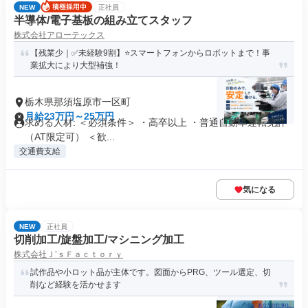
NEW
正社員
半導体/電子基板の組み立てスタッフ
株式会社アローテックス
【残業少｜✅未経験9割】⭐️スマートフォンからロボットまで！事
業拡大により大型補強！
栃木県那須塩原市一区町
月給23万円～25万円
求める人材: ＜必須条件＞ ・高卒以上 ・普通自動車運転免許
（AT限定可） ＜歓...
交通費支給
気になる
NEW
正社員
切削加工/旋盤加工/マシニング加工
株式会社Ｊ’ｓＦａｃｔｏｒｙ
試作品や小ロット品が主体です。図面からPRG、ツール選定、切
削など経験を活かせます