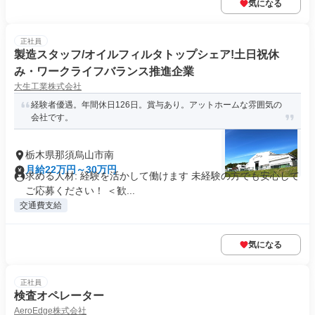
気になる
正社員
製造スタッフ/オイルフィルタトップシェア!土日祝休
み・ワークライフバランス推進企業
大生工業株式会社
経験者優遇。年間休日126日。賞与あり。アットホームな雰囲気の
会社です。
栃木県那須烏山市南
月給22万円～30万円
求める人材: 経験を活かして働けます 未経験の方でも安心して
ご応募ください！ ＜歓...
交通費支給
気になる
正社員
検査オペレーター
AeroEdge株式会社