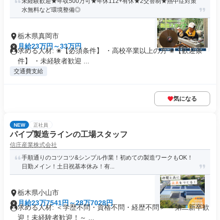
未経験歓迎★年収500万可★年休112+有休★2交替制★熱中症対策
水無料など環境整備◎
栃木県真岡市
月給23万円～33万円
求める人材: ✬【必須条件】 ・高校卒業以上の方 ✬【歓迎条
件】 ・未経験者歓迎 ...
交通費支給
気になる
NEW
正社員
パイプ製造ラインの工場スタッフ
信庄産業株式会社
手順通りのコツコツ&シンプル作業！初めての製造ワークもOK！
日勤メイン！土日祝基本休み！有...
栃木県小山市
月給23万7541円～28万7028円
求める人材: ＜学歴不問・資格不問・経歴不問＞ ～第二新卒歓
迎！未経験者歓迎！～ ...