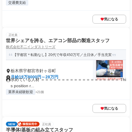
交通費支給
気になる
正社員
世界シェアを誇る、エアコン部品の製造スタッフ
株式会社不二インダストリーズ
【宇都宮＊転勤なし】20代で年収450万可／土日休／手当充実
栃木県宇都宮市針ヶ谷町
月給19万8000円～28万円
求めている人材 ＝＝＝＝＝＝＝＝＝＝＝＝＝＝＝＝＝＝＝ Thi
s position r...
業界未経験歓迎
+21個
気になる
NEW
正社員
半導体/基板の組み立てスタッフ