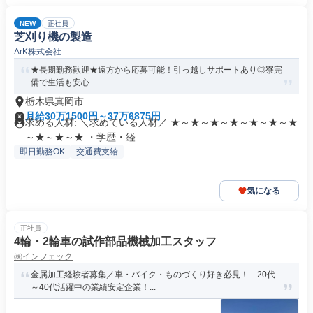
NEW
正社員
芝刈り機の製造
ArK株式会社
★長期勤務歓迎★遠方から応募可能！引っ越しサポートあり◎寮完
備で生活も安心
栃木県真岡市
月給30万1500円～37万6875円
求める人材: ＼求めている人材／ ★～★～★～★～★～★～★
～★～★～★ ・学歴・経...
即日勤務OK
交通費支給
気になる
正社員
4輪・2輪車の試作部品機械加工スタッフ
㈱インフェック
金属加工経験者募集／車・バイク・ものづくり好き必見！ 20代
～40代活躍中の業績安定企業！...