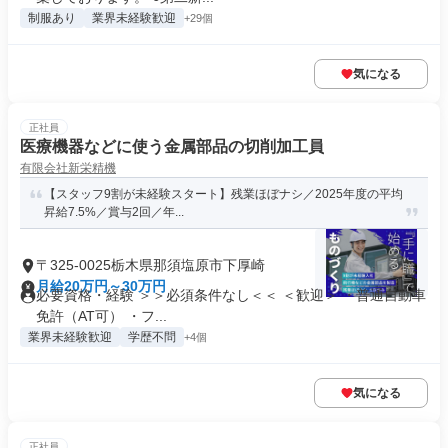
制服あり
業界未経験歓迎
+29個
気になる
正社員
医療機器などに使う金属部品の切削加工員
有限会社新栄精機
【スタッフ9割が未経験スタート】残業ほぼナシ／2025年度の平均
昇給7.5%／賞与2回／年...
〒325-0025栃木県那須塩原市下厚崎
月給20万円～30万円
必要資格・経験 ＞＞必須条件なし＜＜ ＜歓迎＞ ・普通自動車
免許（AT可） ・フ...
業界未経験歓迎
学歴不問
+4個
気になる
正社員