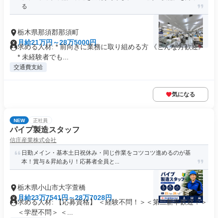
る
栃木県那須郡那須町
月給21万円～28万5000円
求める人材: * 前向きに業務に取り組める方 《こんな方歓迎》
* 未経験者でも...
交通費支給
気になる
NEW
正社員
パイプ製造スタッフ
信庄産業株式会社
日勤メイン・基本土日祝休み・同じ作業をコツコツ進めるのが基
本！賞与＆昇給あり！応募者全員と...
栃木県小山市大字萱橋
月給23万7541円～28万7028円
求める人材: 【応募資格】 ＜経験不問！＞＜第二新卒歓迎！＞
＜学歴不問＞ ＜...