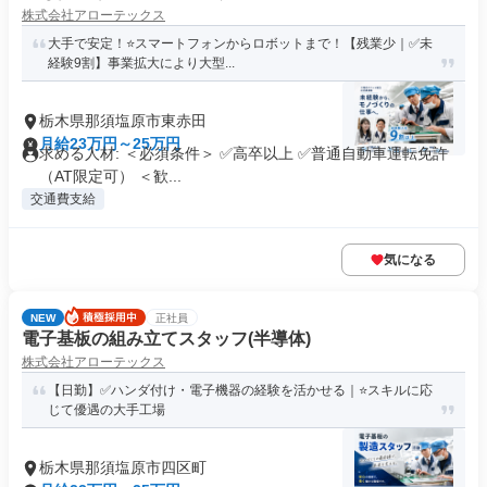
株式会社アローテックス
大手で安定！⭐️スマートフォンからロボットまで！【残業少｜✅未
経験9割】事業拡大により大型...
栃木県那須塩原市東赤田
月給23万円～25万円
求める人材: ＜必須条件＞ ✅高卒以上 ✅普通自動車運転免許
（AT限定可） ＜歓...
交通費支給
気になる
NEW
正社員
電子基板の組み立てスタッフ(半導体)
株式会社アローテックス
【日勤】✅ハンダ付け・電子機器の経験を活かせる｜⭐️スキルに応
じて優遇の大手工場
栃木県那須塩原市四区町