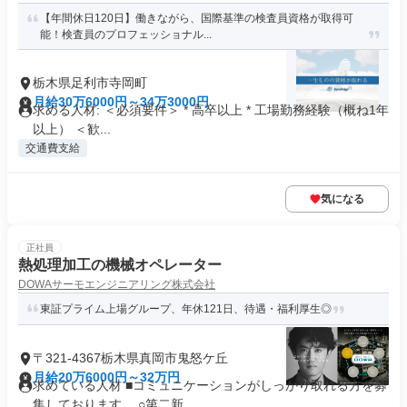
【年間休日120日】働きながら、国際基準の検査員資格が取得可
能！検査員のプロフェッショナル...
栃木県足利市寺岡町
月給30万6000円～34万3000円
求める人材: ＜必須要件＞ * 高卒以上 * 工場勤務経験（概ね1年
以上） ＜歓...
交通費支給
気になる
正社員
熱処理加工の機械オペレーター
DOWAサーモエンジニアリング株式会社
東証プライム上場グループ、年休121日、待遇・福利厚生◎
〒321-4367栃木県真岡市鬼怒ケ丘
月給20万6000円～32万円
求めている人材 ■コミュニケーションがしっかり取れる方を募
集しております。 ○第二新...