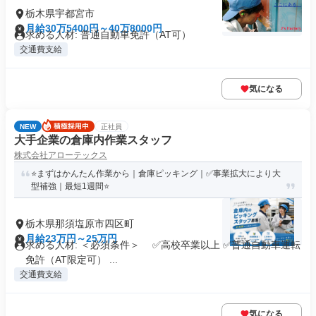
栃木県宇都宮市
月給30万5400円～40万8000円
求める人材: 普通自動車免許（AT可）
交通費支給
気になる
NEW
正社員
大手企業の倉庫内作業スタッフ
株式会社アローテックス
⭐️まずはかんたん作業から｜倉庫ピッキング｜✅事業拡大により大
型補強｜最短1週間⭐️
栃木県那須塩原市四区町
月給23万円～25万円
求める人材: ＜必須条件＞ ✅高校卒業以上 ✅普通自動車運転
免許（AT限定可） ...
交通費支給
気になる