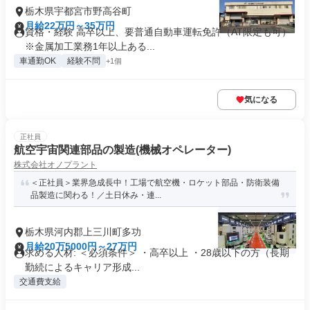
栃木県宇都宮市野高谷町
月給22万円～35万円
資格・経験 高卒以上、要普通自動車運転免許（AT限定も可）
※金属加工業務1年以上ある...
車通勤OK
経験不問
+1個
気になる
正社員
航空宇宙関連部品の製造(機械オペレーター)
株式会社オノプラント
＜正社員＞業界急成長中！工場で航空機・ロケット部品・防衛装備
品製造に関わる！／土日休み・連...
栃木県河内郡上三川町多功
月給20万5000円～27万円
求める人材: ＜必須条件＞ ・高卒以上 ・28歳以下の方（長期
勤続によるキャリア形成...
交通費支給