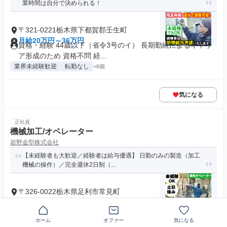
業時間は自分で決められる！
〒321-0221栃木県下都賀郡壬生町
月給20万円～36万円
資格・経験 44歳以下（省令3号のイ） 長期勤続によるキャリ
ア形成のため 資格不問 経...
業界未経験歓迎
転勤なし
+6個
気になる
正社員
機械加工/オペレーター
岩野金型株式会社
【未経験者も大歓迎／経験者は給与優遇】 日勤のみの製造（加工
機械の操作）／完全週休2日制（...
〒326-0022栃木県足利市常見町
月給20万円～30万円
資格・経験 ・普通自動車免許 ・未経験者歓迎 ・経験者は給与
面を優遇します
ホーム
オファー
気になる