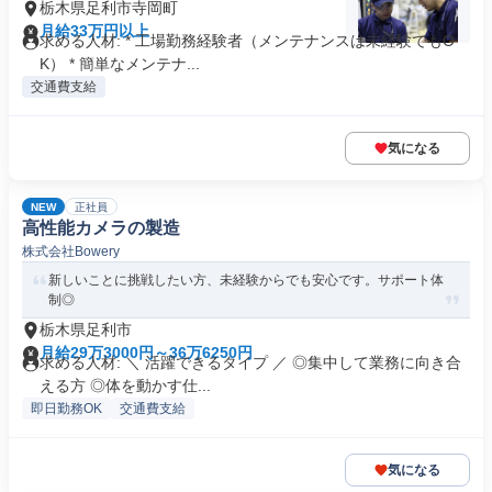
栃木県足利市寺岡町
月給33万円以上
求める人材: * 工場勤務経験者（メンテナンスは未経験でもO
K） * 簡単なメンテナ...
交通費支給
気になる
NEW
正社員
高性能カメラの製造
株式会社Bowery
新しいことに挑戦したい方、未経験からでも安心です。サポート体
制◎
栃木県足利市
月給29万3000円～36万6250円
求める人材: ＼ 活躍できるタイプ ／ ◎集中して業務に向き合
える方 ◎体を動かす仕...
即日勤務OK
交通費支給
気になる