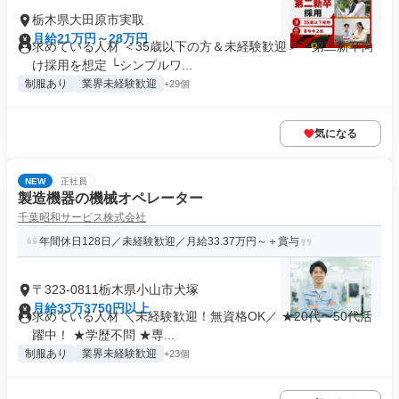
栃木県大田原市実取
月給21万円～28万円
求めている人材 ＜35歳以下の方＆未経験歓迎＞ └第二新卒向
け採用を想定 └シンプルワ...
制服あり
業界未経験歓迎
+29個
気になる
NEW
正社員
製造機器の機械オペレーター
千葉昭和サービス株式会社
年間休日128日／未経験歓迎／月給33.37万円～＋賞与
〒323-0811栃木県小山市犬塚
月給33万3750円以上
求めている人材 ＼未経験歓迎！無資格OK／ ★20代〜50代活
躍中！ ★学歴不問 ★専...
制服あり
業界未経験歓迎
+23個