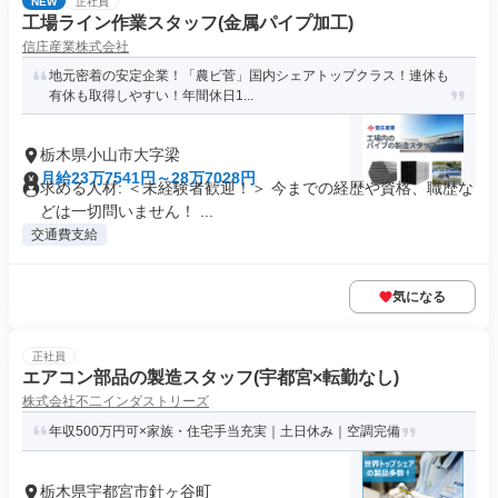
NEW
正社員
工場ライン作業スタッフ(金属パイプ加工)
信庄産業株式会社
地元密着の安定企業！「農ビ菅」国内シェアトップクラス！連休も
有休も取得しやすい！年間休日1...
栃木県小山市大字梁
月給23万7541円～28万7028円
求める人材: ＜未経験者歓迎！＞ 今までの経歴や資格、職歴な
どは一切問いません！ ...
交通費支給
気になる
正社員
エアコン部品の製造スタッフ(宇都宮×転勤なし)
株式会社不二インダストリーズ
年収500万円可×家族・住宅手当充実｜土日休み｜空調完備
栃木県宇都宮市針ヶ谷町