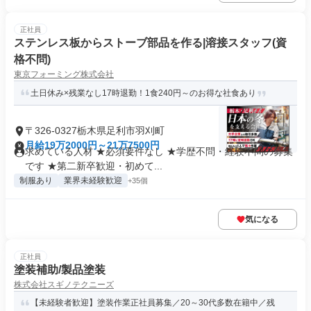
正社員
ステンレス板からストーブ部品を作る|溶接スタッフ(資
格不問)
東京フォーミング株式会社
土日休み×残業なし17時退勤！1食240円～のお得な社食あり
〒326-0327栃木県足利市羽刈町
月給19万2000円～21万7500円
求めている人材 ★必須要件なし ★学歴不問・経験不問の募集
です ★第二新卒歓迎・初めて...
制服あり
業界未経験歓迎
+35個
気になる
正社員
塗装補助/製品塗装
株式会社スギノテクニーズ
【未経験者歓迎】塗装作業正社員募集／20～30代多数在籍中／残