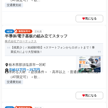
（AT限定可） ＜歓...
交通費支給
気になる
NEW
正社員
半導体/電子基板の組み立てスタッフ
株式会社アローテックス
【残業少｜✅未経験9割】⭐️スマートフォンからロボットまで！事
業拡大により大型補強！
栃木県那須塩原市一区町
月給23万円～25万円
求める人材: ＜必須条件＞ ・高卒以上 ・普通自動車運転免許
（AT限定可） ＜歓...
交通費支給
気になる