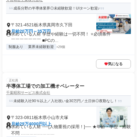
芳賀精密工業株式会社
成長分野の半導体業界◎未経験歓迎！UIターン歓迎♪
〒321-4521栃木県真岡市久下田
月給20万円～35万円
求めている人材 学歴や経験は一切不問！ ⭐必須条件 ￣￣￣￣
￣￣￣￣￣￣￣ ■PCの...
制服あり
業界未経験歓迎
+29個
気になる
正社員
半導体工場での加工機オペレーター
千葉昭和サービス株式会社
未経験⼊社90％以上／入社祝い金30万円／土日休◎夜勤なし！
〒323-0811栃木県小山市犬塚
月給29万4000円以上
求めている人材 ──[人物重視の採用！]── ★年齢・学歴・経験
不問 …………………...