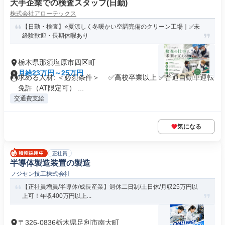
大手企業での検査スタッフ(日勤)
株式会社アローテックス
【日勤・検査】⭐️夏涼しく冬暖かい空調完備のクリーン工場｜✅未
経験歓迎・長期休暇あり
栃木県那須塩原市四区町
月給23万円～25万円
求める人材: ＜必須条件＞ ✅高校卒業以上 ✅普通自動車運転
免許（AT限定可） ...
交通費支給
気になる
正社員
半導体製造装置の製造
フジセン技工株式会社
【正社員増員/半導体/成長産業】週休二日制/土日休/月収25万円以
上可！年収400万円以上...
〒326-0836栃木県足利市南大町