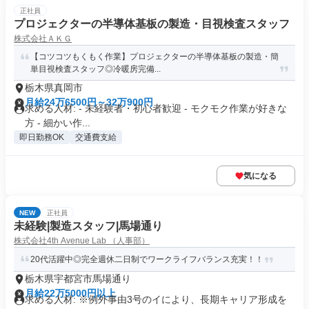
正社員
プロジェクターの半導体基板の製造・目視検査スタッフ
株式会社ＡＫＧ
【コツコツもくもく作業】プロジェクターの半導体基板の製造・簡
単目視検査スタッフ◎冷暖房完備...
栃木県真岡市
月給24万6500円～32万900円
求める人材: - 未経験者・初心者歓迎 - モクモク作業が好きな
方 - 細かい作...
即日勤務OK
交通費支給
気になる
NEW
正社員
未経験|製造スタッフ|馬場通り
株式会社4th Avenue Lab （人事部）
20代活躍中◎完全週休二日制でワークライフバランス充実！！
栃木県宇都宮市馬場通り
月給22万5000円以上
求める人材: ※例外事由3号のイにより、長期キャリア形成を