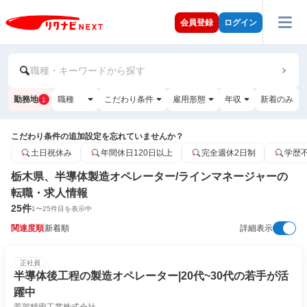
会員登録
ログイン
職種・キーワードから探す
勤務地
職種
こだわり条件
雇用形態
年収
新着のみ
1
こだわり条件の追加設定を忘れていませんか？
土日祝休み
年間休日120日以上
完全週休2日制
学歴
栃木県、半導体製造オペレーター/ラインマネージャーの
転職・求人情報
25
件
1
〜
25
件目を表示中
関連度順
新着順
詳細表示
正社員
半導体後工程の製造オペレーター|20代~30代の若手が活
躍中