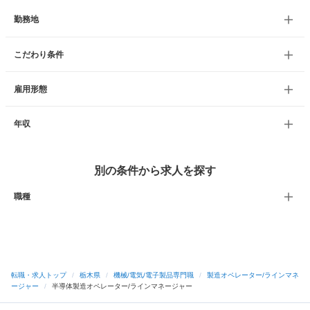
勤務地
こだわり条件
雇用形態
年収
別の条件から求人を探す
職種
転職・求人トップ
/
栃木県
/
機械/電気/電子製品専門職
/
製造オペレーター/ラインマネ
ージャー
/
半導体製造オペレーター/ラインマネージャー