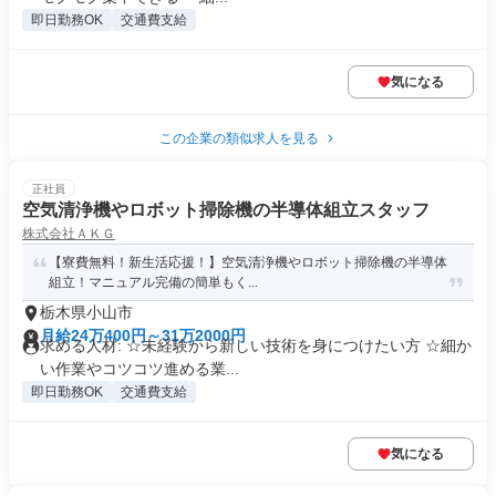
即日勤務OK
交通費支給
気になる
この企業の類似求人を見る
正社員
空気清浄機やロボット掃除機の半導体組立スタッフ
株式会社ＡＫＧ
【寮費無料！新生活応援！】空気清浄機やロボット掃除機の半導体
組立！マニュアル完備の簡単もく...
栃木県小山市
月給24万400円～31万2000円
求める人材: ☆未経験から新しい技術を身につけたい方 ☆細か
い作業やコツコツ進める業...
即日勤務OK
交通費支給
気になる