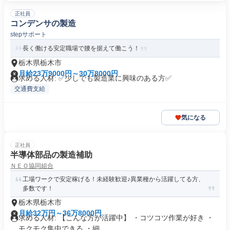
正社員
コンデンサの製造
stepサポート
長く働ける安定職場で腰を据えて働こう！
栃木県栃木市
月給23万9000円～30万8000円
求める人材: ✅少しでも製造業に興味のある方✅
交通費支給
気になる
正社員
半導体部品の製造補助
ＮＥＯ協同組合
工場ワークで安定稼げる！未経験歓迎♪異業種から活躍してる方、
多数です！
栃木県栃木市
月給32万円～36万8000円
求める人材: 【こんな方が活躍中】 ・コツコツ作業が好き ・
モクモク集中できる ・細...