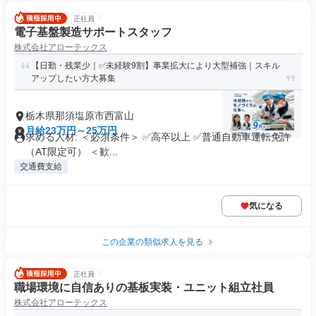
正社員
電子基盤製造サポートスタッフ
株式会社アローテックス
【日勤・残業少｜✅未経験9割】事業拡大により大型補強｜スキル
アップしたい方大募集
栃木県那須塩原市西富山
月給23万円～25万円
求める人材: ＜必須条件＞ ✅高卒以上 ✅普通自動車運転免許
（AT限定可） ＜歓...
交通費支給
気になる
この企業の類似求人を見る
正社員
職場環境に自信ありの基板実装・ユニット組立社員
株式会社アローテックス