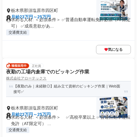
栃木県那須塩原市四区町
月給23万円～25万円
求める人材: ＜必須条件＞ ✅普通自動車運転免許必須（AT限定
可） ✅成長意欲があ...
交通費支給
気になる
正社員
夜勤の工場内倉庫でのピッキング作業
株式会社アローテックス
【夜勤のみ｜未経験◎】組み立て資材のピッキング作業｜Web面
接可✅
栃木県那須塩原市四区町
月給23万円～25万円
求める人材: ＜必須条件＞ ✅高校卒業以上 ✅普通自動車運転
免許（AT限定可） ...
交通費支給