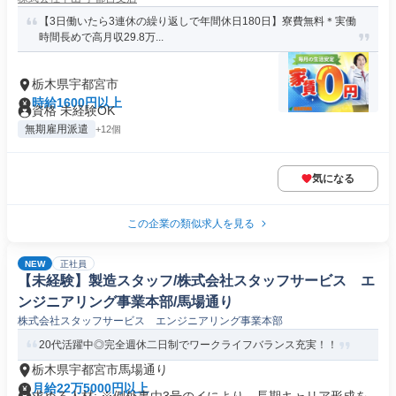
【3日働いたら3連休の繰り返しで年間休日180日】寮費無料＊実働
時間長めで高月収29.8万...
栃木県宇都宮市
時給1600円以上
資格 未経験OK
無期雇用派遣
+12個
気になる
この企業の類似求人を見る
NEW
正社員
【未経験】製造スタッフ/株式会社スタッフサービス エ
ンジニアリング事業本部/馬場通り
株式会社スタッフサービス エンジニアリング事業本部
20代活躍中◎完全週休二日制でワークライフバランス充実！！
栃木県宇都宮市馬場通り
月給22万5000円以上