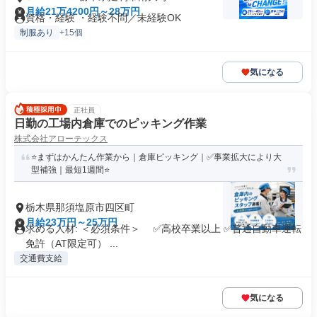
月給21万4200円～28万円
資格・経験 ・経験不問／未経験OK
制服あり
+15個
気になる
正社員
日勤の工場内倉庫でのピッキング作業
株式会社アローテックス
⭐️まずはかんたん作業から｜倉庫ピッキング｜✅事業拡大により大
型補強｜最短1週間⭐️
栃木県那須塩原市四区町
月給23万円～25万円
求める人材: ＜必須条件＞ ✅高校卒業以上 ✅普通自動車運転
免許（AT限定可） ...
交通費支給
気になる