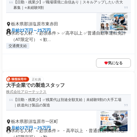
【日勤・残業少】✅職場環境に自信あり｜スキルアップしたい方大
募集｜⭐️未経験9割
栃木県那須塩原市東赤田
月給23万円～25万円
求める人材: ＜必須条件＞ ✅高卒以上 ✅普通自動車運転免許
（AT限定可） ＜歓...
交通費支給
気になる
正社員
大手企業での製造スタッフ
株式会社アローテックス
【日勤・残業少】✅残業代は別途全額支給｜未経験9割の大手工場
｜鉄道向け製品の製造
栃木県那須塩原市一区町
月給23万円～25万円
求める人材: ＜必須条件＞ ・高卒以上 ・普通自動車運転免許