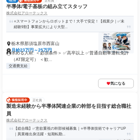
NEW
正社員
半導体/電子基板の組み立てスタッフ
株式会社アローテックス
⭐️スマートフォンからロボットまで！大手で安定！【残業少｜✅未
経験9割】事業拡大により大型...
栃木県那須塩原市西富山
月給23万円～25万円
求める人材: ＜必須条件＞ ✅高卒以上 ✅普通自動車運転免許
（AT限定可） ＜歓...
交通費支給
気になる
正社員
製造未経験から半導体関連企業の幹部を目指す総合職社
員
株式会社アローテックス
【総合職】✅意欲重視の幹部候補募集｜⭐️半導体技術でキャリアUP
｜異業種出身活躍・短期転勤...