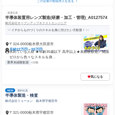
この企業の類似求人を見る
派遣社員
半導体装置用レンズ製造(研磨・加工・管理)_A0127574
株式会社オープンアップネクストエンジニア
イチからものづくりのスキルを身に付けたい方歓迎！
〒324-0000栃木県大田原市
月給22万円～55万円
求めている人材 ★年齢35歳以下 高卒以上★未経験歓迎／知識
ゼロから色々なスキルを身...
業界未経験歓迎
+19個
気になる
NEW
契約社員
半導体製造・検査
株式会社リョーエン 栃木県宇都宮市
〒321-0000栃木県宇都宮市