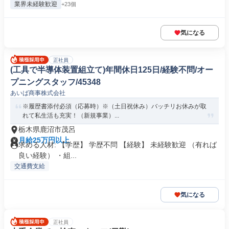
業界未経験歓迎
+23個
気になる
正社員
(工具で半導体装置組立て)年間休日125日/経験不問/オー
プニングスタッフ/45348
あいば商事株式会社
※履歴書添付必須（応募時）※（土日祝休み）バッチリお休みが取
れて私生活も充実！（新規事業）...
栃木県鹿沼市茂呂
月給25万円以上
求める人材: 【学歴】 学歴不問 【経験】 未経験歓迎 （有れば
良い経験） ・組...
交通費支給
気になる
正社員