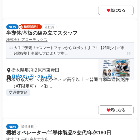
気になる
NEW
正社員
半導体/基板の組み立てスタッフ
株式会社アローテックス
大手で安定！⭐️スマートフォンからロボットまで！【残業少｜✅未
経験9割】事業拡大により大型...
栃木県那須塩原市東赤田
月給23万円～25万円
求める人材: ＜必須条件＞ ✅高卒以上 ✅普通自動車運転免許
（AT限定可） ＜歓...
交通費支給
気になる
NEW
派遣社員
機械オペレーター/半導体製品/2交代/年休180日
株式会社平山 宇都宮支店