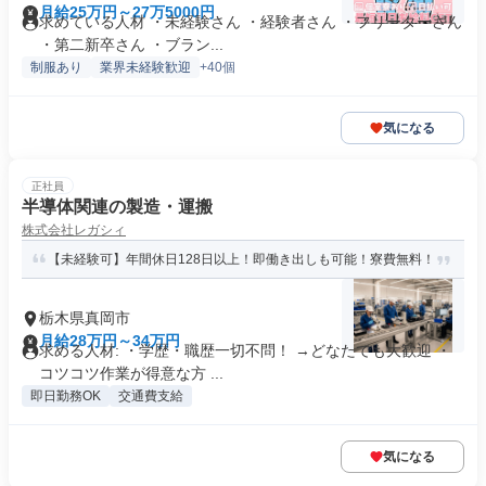
月給25万円～27万5000円
求めている人材 ・未経験さん ・経験者さん ・フリーターさん
・第二新卒さん ・ブラン...
制服あり
業界未経験歓迎
+40個
気になる
正社員
半導体関連の製造・運搬
株式会社レガシィ
【未経験可】年間休日128日以上！即働き出しも可能！寮費無料！
栃木県真岡市
月給28万円～34万円
求める人材: ・学歴・職歴一切不問！ →どなたでも大歓迎 ・
コツコツ作業が得意な方 ...
即日勤務OK
交通費支給
気になる