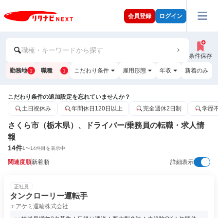
会員登録
ログイン
職種・キーワードから探す
条件保存
勤務地
職種
こだわり条件
雇用形態
年収
新着のみ
1
1
こだわり条件の追加設定を忘れていませんか？
土日祝休み
年間休日120日以上
完全週休2日制
学歴
さくら市（栃木県）、ドライバー/乗務員の転職・求人情
報
14
件
1
〜
14
件目を表示中
関連度順
新着順
詳細表示
正社員
タンクローリー運転手
エアケミ運輸株式会社