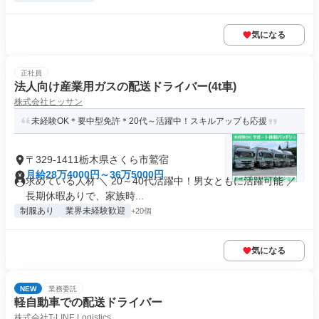
気になる
正社員
法人向け産業用ガスの配送ドライバー(4t車)
株式会社ヒッサン
未経験OK＊要中型免許＊20代～活躍中！スキルアップも応援
〒329-1411栃木県さくら市鷲宿
月給28万4000円～36万5000円
求めている人材 ＼ 20～40代活躍中！男女ともに活躍可能 ／
長期休暇ありで、家族時...
制服あり
業界未経験歓迎
+20個
気になる
NEW
業務委託
軽自動車での配送ドライバー
株式会社T-LINE Logistics