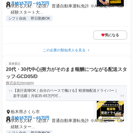
月給35万円～65万円
求める人材: 《必須》 普通自動車運転免許 ※AT限定OK 《未
経験スタート大...
シフト自由
即日勤務OK
気になる
この企業の類似求人を見る
業務委託
20代・30代中心|努力がそのまま報酬につながる配送スタ
ッフ-GCD05/D
株式会社moyamy
【直行直帰OK｜自分のペースで働ける】軽貨物配送ドライバー｜
若手活躍｜月収35-65万円可...
栃木県さくら市
月給35万円～65万円
求める人材: 《必須》 普通自動車運転免許 ※AT限定OK 《未
経験スター...