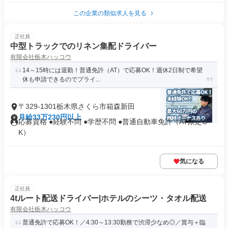
この企業の類似求人を見る
正社員
中型トラックでのリネン集配ドライバー
有限会社栃木ハッコウ
14～15時には退勤！普通免許（AT）で応募OK！週休2日制で希望
休も申請できるのでプライ...
〒329-1301栃木県さくら市箱森新田
月給33万230円以上
応募資格 ●経験不問 ●学歴不問 ●普通自動車免許（AT限定O
K）
気になる
正社員
4tルート配送ドライバー|ホテルのシーツ・タオル配送
有限会社栃木ハッコウ
普通免許で応募OK！／4:30～13:30勤務で渋滞少なめ◎／賞与＋臨