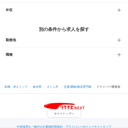
年収
別の条件から求人を探す
勤務地
職種
転職・求人トップ
/
栃木県
/
さくら市
/
交通/運輸/物流専門職
/
ドライバー/乗務員
サイトトップへ
中途採用をご検討の企業様
利用規約・プライバシーポリシー
サイトマップ