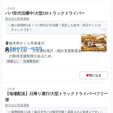
正社員
パパ世代活躍中!大型10tトラックドライバー
株式会社聖菱運輸
残り採用枠1名！パパ世代が大活躍！安定した給与・休日ゲットの
チャンスです！
栃木県さくら市喜連川
月給40万円～45万円
求める人材: ・大型運転免許（免許支援制度あり） ※大型免許
の取得支援制度があるため...
残業なし
交通費支給
気になる
正社員
【地場配送】日帰り運行/大型トラックドライバー/フリー
便
株式会社聖菱運輸
採用枠残り1名！毎日夕方には帰宅可能！高収入の人気求人です♪