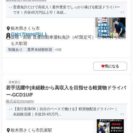
普通免許だけで高収入！案件豊富でしっかり稼げる配送ドライバー
です！月収45万円以上可！未経...
栃木県さくら市
日給1万8000円以上
資格・経験 普通自動車運転免許（AT限定可） ◎車の持ち込み
も大歓迎
制服あり
業界未経験歓迎
+8個
気になる
業務委託
若手活躍中|未経験から高収入を目指せる軽貨物ドライバ
ー-GCD1U/F
株式会社moyamy
【直行直帰OK｜自分のペースで働ける】軽貨物配送ドライバー｜
未経験活躍｜月収35-65万円...
栃木県さくら市氏家駅