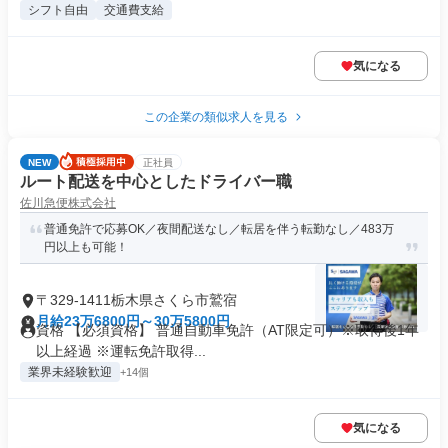
シフト自由
交通費支給
気になる
この企業の類似求人を見る
NEW
正社員
ルート配送を中心としたドライバー職
佐川急便株式会社
普通免許で応募OK／夜間配送なし／転居を伴う転勤なし／483万
円以上も可能！
〒329-1411栃木県さくら市鷲宿
月給23万6800円～30万5800円
資格 【必須資格】 普通自動車免許（AT限定可）※取得後1年
以上経過 ※運転免許取得...
業界未経験歓迎
+14個
気になる