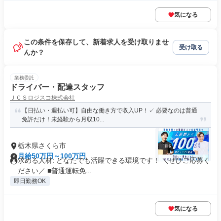
気になる
この条件を保存して、新着求人を受け取りませ
受け取る
んか？
業務委託
ドライバー・配達スタッフ
ＪＣＳロジスコ株式会社
【日払い・週払い可】自由な働き方で収入UP！✓ 必要なのは普通
免許だけ！未経験から月収10...
栃木県さくら市
月給50万円～100万円
求める人材: どなたでも活躍できる環境です！ ＼ぜひご応募く
ださい／ ■普通運転免...
即日勤務OK
気になる