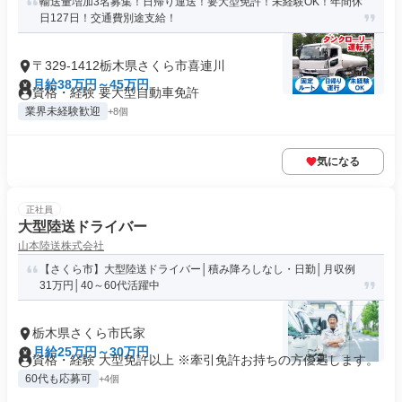
輸送量増加3名募集！日帰り運送！要大型免許！未経験OK！年間休
日127日！交通費別途支給！
〒329-1412栃木県さくら市喜連川
月給38万円～45万円
資格・経験 要大型自動車免許
業界未経験歓迎
+8個
気になる
正社員
大型陸送ドライバー
山本陸送株式会社
【さくら市】大型陸送ドライバー│積み降ろしなし・日勤│月収例
31万円│40～60代活躍中
栃木県さくら市氏家
月給25万円～30万円
資格・経験 大型免許以上 ※牽引免許お持ちの方優遇します。
60代も応募可
+4個