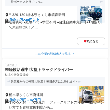
時ボーナスありでしっ...
〒329-1301栃木県さくら市箱森新田
月給33万230円以上
応募資格 ●経験不問 ●学歴不問 ●普通自動車免許（AT限定可）
＼未経験OK！／ ...
気になる
この企業の類似求人を見る
正社員
未経験活躍中!大型トラックドライバー
株式会社聖菱運輸
異業種からの転職大歓迎！毎日夕方には帰れます♪
栃木県さくら市喜連川
月給38万円～42万円
求める人材: ・大型免許 ・フォークリフトの資格 ※免許がな
い方でも資格支援制度があ...