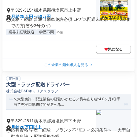
〒329-3154栃木県那須塩原市上中野
月給25万円～50万円
資格・経験 普通自動車免許必須 LPガス配送未経験者は40歳ま
での方(省令3号のイ) ...
業界未経験歓迎
学歴不問
+5個
気になる
この企業の類似求人を見る
正社員
大型トラック配送ドライバー
株式会社D&Dキャリアスタッフ
＼大型免許・配送業務の経験いかせる／賞与あり(計4.0ヶ月)◎手
当て充実◎勤務時間が選べる...
〒329-2811栃木県那須塩原市下田野
月給20万円以上
応募資格 学歴・経験・ブランク不問◎ ＜必須条件＞ ・大型自
動車免許 ・配送業務を経...