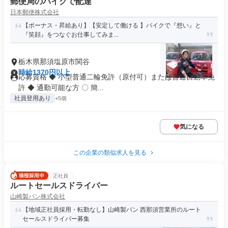
郵便局のバイクで配達
日本郵便株式会社
【ボーナス・昇給あり】【安定して働ける 】バイクで『想い』と
『笑顔』をつなぐお仕事してみま...
栃木県那須塩原市関谷
時給1370円以上
応募資格 ◆ 小型普通二輪免許（原付可）または普通自動車免
許 ◆ 通勤可能な方 〇 簡...
社員登用あり
+5個
気になる
この企業の類似求人を見る
正社員
ルートセールスドライバー
山崎製パン株式会社
【地域正社員採用・転勤なし】山崎製パン 西那須営業所のルート
セールスドライバー募集