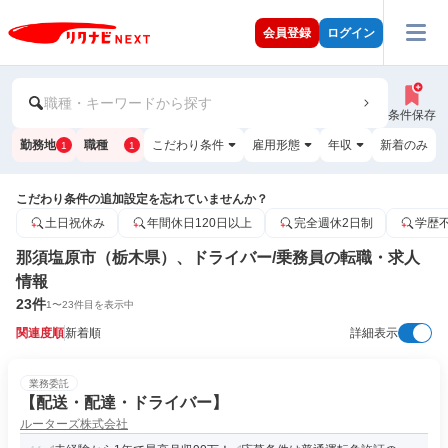
会員登録
ログイン
職種・キーワードから探す
条件保存
勤務地
職種
こだわり条件
雇用形態
年収
新着のみ
1
1
こだわり条件の追加設定を忘れていませんか？
土日祝休み
年間休日120日以上
完全週休2日制
学歴
那須塩原市（栃木県）、ドライバー/乗務員の転職・求人
情報
23
件
1
〜
23
件目を表示中
関連度順
新着順
詳細表示
業務委託
【配送・配達・ドライバー】
ルーターズ株式会社