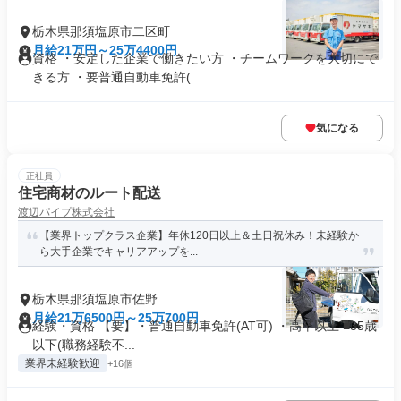
栃木県那須塩原市二区町
月給21万円～25万4400円
資格 ・安定した企業で働きたい方 ・チームワークを大切にで
きる方 ・要普通自動車免許(...
気になる
正社員
住宅商材のルート配送
渡辺パイプ株式会社
【業界トップクラス企業】年休120日以上＆土日祝休み！未経験か
ら大手企業でキャリアアップを...
栃木県那須塩原市佐野
月給21万6500円～25万700円
経験・資格 【要】・普通自動車免許(AT可) ・高卒以上 ■35歳
以下(職務経験不...
業界未経験歓迎
+16個