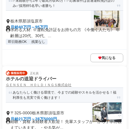
✅未経験から1年で最高月収90万！✅応募条件は普通運転免許証の
み✅採用枠5名早い者勝ち！
栃木県那須塩原市
月給40万円～95万円
求める人材: ※運転免許証をお持ちの方 《今働く人たち》 年
齢層は20代、30代、...
即日勤務OK
残業なし
気になる
正社員
ホテルの送迎ドライバー
ＧＥＮＳＥＮ ＨＯＬＤＩＮＧＳ株式会社
あなたらしく働ける環境で、今までの経験やスキルを活かせる！福
利厚生も充実で長く働けます！
〒325-0000栃木県那須塩原市
月給21万円～28万5000円
経験・資格 未経験者大歓迎！ 先輩スタッフが一から丁寧に教
えていきます。 ・やる気が...