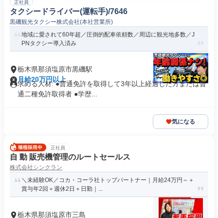
正社員
タクシードライバー(運転手)/7646
黒磯観光タクシー株式会社(本社営業所)
地域に愛されて60年超／圧倒的配車依頼数／周辺に観光地多数／J
PNタクシー導入済み
栃木県那須塩原市黒磯駅
月給20万円以上
求める人材: ●普通免許を取得して3年以上経過した方または普
通二種免許取得者 ●学歴...
気になる
正社員
自 動 販売機管理のルートセールス
株式会社シンクラン
＼未経験OK／コカ・コーラ社トップパートナー｜月給24万円～＋
賞与年2回＋週休2日＋日勤｜...
栃木県那須塩原市三島