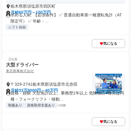
栃木県那須塩原市四区町
月給60万円～100万円
求める人材: 【必須条件】 ✅ 普通自動車第一種運転免許（AT
限定可） ✅ 年齢・...
シフト自由
気になる
正社員
大型ドライバー
東武商事株式会社
〒329-2741栃木県那須塩原市北赤田
月給33万9000円～40万円
資格・経験 大型免許以上、乗務歴1年以上 危険物乙4種又は丙
種・フォークリフト・移動...
制服あり
資格取得支援あり
+19個
気になる