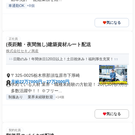
車通勤OK
+8個
気になる
正社員
(長距離・夜間無し)建築資材ルート配送
株式会社セキノ興産
日勤のみ！年間休日120日以上！土日祝休み！福利厚生充実！
〒325-0025栃木県那須塩原市下厚崎
月給22万7000円～27万2000円
求めている人材 業界・職種未経験の方歓迎！ 20代30代の方が
多数活躍中！！ ※フリー...
制服あり
業界未経験歓迎
+14個
気になる
契約社員