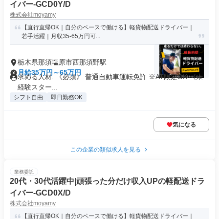
イバー-GCD0Y/D
株式会社moyamy
【直行直帰OK｜自分のペースで働ける】軽貨物配送ドライバー｜
若手活躍｜月収35-65万円可...
栃木県那須塩原市西那須野駅
月給35万円～65万円
求める人材: 《必須》 普通自動車運転免許 ※AT限定OK 《未
経験スター...
シフト自由
即日勤務OK
気になる
この企業の類似求人を見る
業務委託
20代・30代活躍中|頑張った分だけ収入UPの軽配送ドラ
イバー-GCD0X/D
株式会社moyamy
【直行直帰OK｜自分のペースで働ける】軽貨物配送ドライバー｜