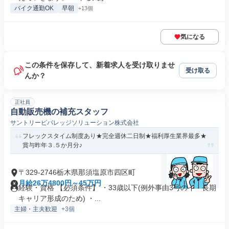
バイク通勤OK
早朝
+13個
気になる
この条件を保存して、新着求人を受け取りませ
受け取る
んか？
正社員
自動販売機の補充スタッフ
サントリービバレッジソリューション株式会社
フレックスタイム制度あり★完全週休二日制★福利厚生業界最多★
賞与昨年３.５か月分♪
〒329-2746栃木県那須塩原市四区町
月給26万4800円～45万円
経験・資格 【必須条件】 ・33歳以下(例外事由3号のイ・長期
キャリア形成のため) ・...
主婦・主夫歓迎
+3個