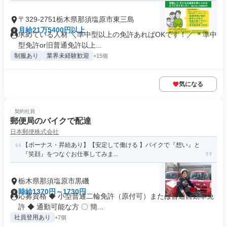
〒329-2751栃木県那須塩原市東三島
月給21万5400円以上
求めている人材 ＼準中型以上の免許あればOKです！／ ＊準中
型免許or旧普通免許以上...
制服あり
業界未経験歓迎
+15個
気になる
契約社員
郵便局のバイクで配達
日本郵便株式会社
【ボーナス・昇給あり】【安定して働ける 】バイクで『想い』と
『笑顔』をつなぐお仕事してみま...
栃木県那須塩原市黒磯
時給1370円～1730円
応募資格 ◆ 小型普通二輪免許（原付可）または普通自動車免
許 ◆ 通勤可能な方 〇 簡...
社員登用あり
+7個