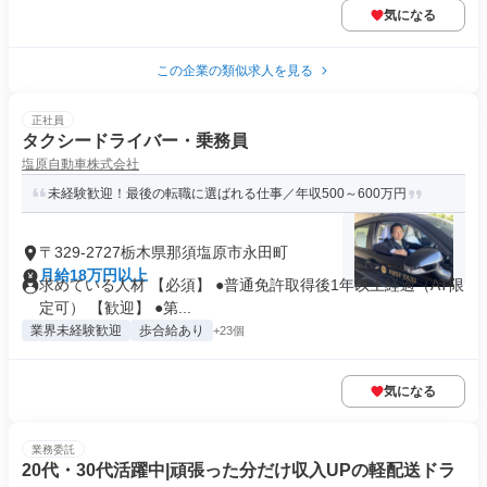
気になる
この企業の類似求人を見る
正社員
タクシードライバー・乗務員
塩原自動車株式会社
未経験歓迎！最後の転職に選ばれる仕事／年収500～600万円
〒329-2727栃木県那須塩原市永田町
月給18万円以上
求めている人材 【必須】 ●普通免許取得後1年以上経過（AT限
定可） 【歓迎】 ●第...
業界未経験歓迎
歩合給あり
+23個
気になる
業務委託
20代・30代活躍中|頑張った分だけ収入UPの軽配送ドラ