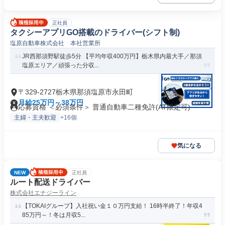
正社員
タクシーアプリGO搭載のドライバー(シフト制)
塩原自動車株式会社 本社営業所
JR西那須野駅徒歩5分 【平均年収400万円】栃木県内最大手／那須
塩原エリア／頑張った分収...
〒329-2727栃木県那須塩原市永田町
月給25万円～38万円
応募資格 ＜必須条件＞ 普通自動車二種免許(AT限定可)
主婦・主夫歓迎
+16個
気になる
NEW
正社員
ルート配送ドライバー
株式会社エナジーライン
【TOKAIグループ】入社祝い金１０万円支給！ 16時半終了！年収4
85万円～！冬は月収5...