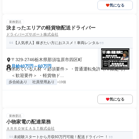
気になる
業務委託
決まったエリアの軽貨物配送ドライバー
ドライバーズサポート株式会社
【人気求人】稼ぎたい方におススメ！車両レンタル
〒329-2746栃木県那須塩原市四区町
月給40万円～60万円
求めている人材 ＜必須要件＞ ・普通運転免許（AT限定可）
＜歓迎要件＞ ・軽貨物ド...
歩合給あり
社員登用あり
+19個
気になる
業務委託
小物家電の配達業務
ＡＲＲＯＷＥＡＳＴ株式会社
未経験スタートから月収60万円可能！配送ドライバー ！