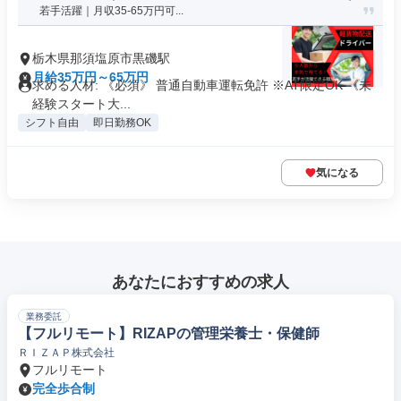
若手活躍｜月収35-65万円可...
栃木県那須塩原市黒磯駅
月給35万円～65万円
求める人材: 《必須》 普通自動車運転免許 ※AT限定OK 《未
経験スタート大...
シフト自由
即日勤務OK
気になる
あなたにおすすめの求人
業務委託
【フルリモート】RIZAPの管理栄養士・保健師
ＲＩＺＡＰ株式会社
フルリモート
完全歩合制