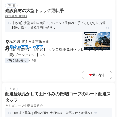
正社員
建設資材の大型トラック運転手
株式会社印南組
【必須】大型自動車免許・クレーン▷手積み・手下ろしなし▷片道
150km圏内▷資格手当▷借り...
栃木県那須塩原市永田町
月給30万円～35万円
【応募資格】 【必須】 大型自動車免許・クレーン ★学歴不
問/ブランクOK 【メリ...
60代も応募可
+17個
気になる
正社員
配送経験活かして土日休みの転職|コープのルート配送ス
タッフ
とちぎコープ生活協同組合
44歳以下募集｜週休2日制･土日休み！転居を伴う転勤なし