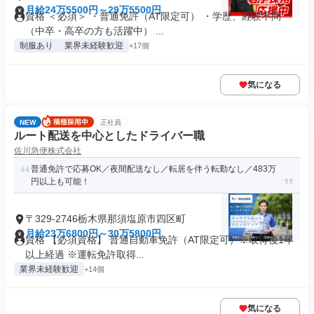
月給24万5500円～29万5500円
資格 ＜必須＞ ・普通免許（AT限定可） ・学歴、経験不問
（中卒・高卒の方も活躍中） ...
制服あり
業界未経験歓迎
+17個
気になる
NEW
正社員
ルート配送を中心としたドライバー職
佐川急便株式会社
普通免許で応募OK／夜間配送なし／転居を伴う転勤なし／483万
円以上も可能！
〒329-2746栃木県那須塩原市四区町
月給23万6800円～30万5800円
資格 【必須資格】 普通自動車免許（AT限定可）※取得後1年
以上経過 ※運転免許取得...
業界未経験歓迎
+14個
気になる