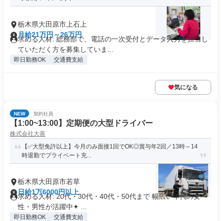
栃木県大田原市上石上
月給21万円～26万円
求める人材: 総務部で、電話の一次受付とデータ入力を担当し
ていただく方を募集していま...
即日勤務OK
交通費支給
気になる
NEW
契約社員
【1:00~13:00】定期便の大型ドライバー
株式会社大善
【✅️大型免許以上】今月のみ面接1回でOK◎賞与年2回／13時～14
時退勤でプライベート充...
栃木県大田原市若草
日給1万6000円以上
求める人材: 20代・30代・40代・50代まで 幅広い年代の女
性・男性が活躍中✦ ...
即日勤務OK
交通費支給