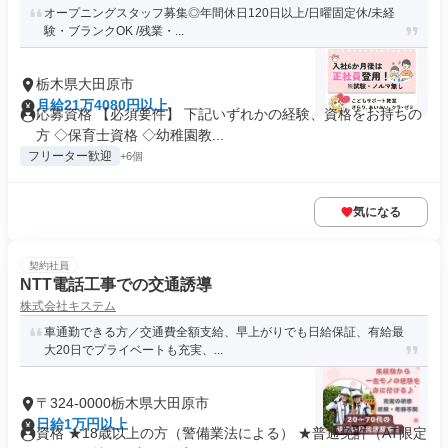
オープニングスタッフ募集◎年間休日120日以上/日曜固定休/未経
験・ブランクOK /残業・...
栃木県大田原市
月給21万4080円以上
応募資格 【必須要件】 下記いずれかの経験、資格をお持ちの
方 ◇保育士資格 ◇幼稚園教...
フリーター歓迎
+6個
気になる
契約社員
NTT電話工事での交通誘導
株式会社キステム
車通勤できる方／交通費全額支給、早上がりでも日給保証、有給最
大20日でプライベートも充実、...
〒324-0000栃木県大田原市
日給1万円以上
資格 ★18歳以上の方（警備業法による） ★普通免許（AT限定