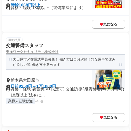
時給1068円以上
資格・経験 18歳以上（警備業法により）
気になる
契約社員
交通警備スタッフ
東洋ワークセキュリティ株式会社
大田原市／交通誘導員募集！ 働き方は自分次第！急な用事で休み
が欲しい等､働き方を選べます
栃木県大田原市
日給9250円～1万1000円
資格・経験 要普免(AT限定可) 交通誘導2級資格者(無い方も可)
18歳以上(法令に...
業界未経験歓迎
+16個
気になる