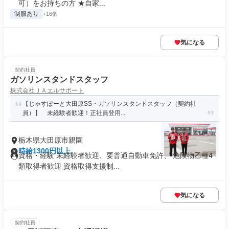
可）をお持ちの方 ★自家...
制服あり
+16個
気になる
契約社員
ガソリンスタンドスタッフ
株式会社ＪＡエルサポート
【じゃすぽーと大田原SS・ガソリンスタンドスタッフ（契約社
員）】 未経験者歓迎！正社員登用...
栃木県大田原市親園
時給1300円以上
資格・経験 未経験者歓迎、要普通自動車免許、 危険物乙種4
類取得者歓迎 資格取得支援制...
気になる
契約社員