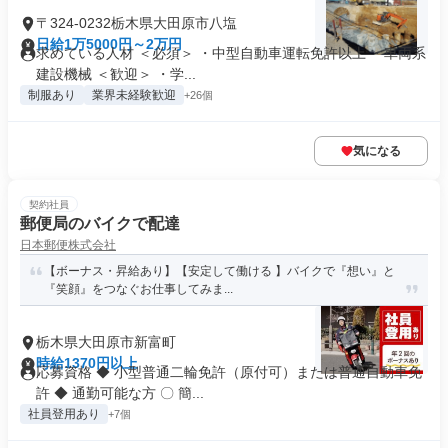
〒324-0232栃木県大田原市八塩
日給1万5000円～2万円
求めている人材 ＜必須＞ ・中型自動車運転免許以上 ・車両系
建設機械 ＜歓迎＞ ・学...
制服あり
業界未経験歓迎
+26個
気になる
契約社員
郵便局のバイクで配達
日本郵便株式会社
【ボーナス・昇給あり】【安定して働ける 】バイクで『想い』と
『笑顔』をつなぐお仕事してみま...
栃木県大田原市新富町
時給1370円以上
応募資格 ◆ 小型普通二輪免許（原付可）または普通自動車免
許 ◆ 通勤可能な方 〇 簡...
社員登用あり
+7個