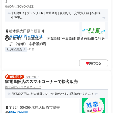
3
株式会社SOYOKAZE
未経験OK | ブランクOK | 車通勤可 | 夜勤なし | 交通費支給 | 福利厚
生充実...
栃木県大田原市新富町
月給24万円～26万円
応募条件 【応募資格】 正看護師 准看護師 普通自動車免許必
須 《備考》 准看護師看...
社員登用あり
+11個
気になる
契約社員
家電量販店のスマホコーナーで接客販売
株式会社バックスグループ
月収30万円以上!未経験の方でも始めやすい理由がたくさん！
〒324-0043栃木県大田原市浅香
時給1700円