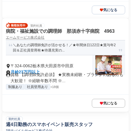
気になる
契約社員
病院・福祉施設での調理師 那須赤十字病院 4963
エームサービス株式会社
＼あなたの調理師免許が活かせる！／★年間休日122日★賞与年2
回＆正社員登用有★待遇充実の...
〒324-0062栃木県大田原市中田原
月給23万円以上
資格 【調理師免許必須】 ★実務未経験・ブランクのある方も
大歓迎！ ※経験年数不問 ※...
制服あり
社員登用あり
+18個
気になる
契約社員
週4日勤務のスマホイベント販売スタッフ
SBモバイルサービス株式会社