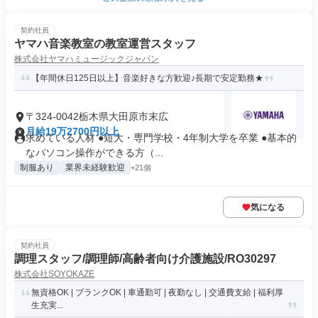
契約社員
ヤマハ音楽教室の教室運営スタッフ
株式会社ヤマハミュージックジャパン
【年間休日125日以上】音楽好きな方歓迎♪長期で安定勤務★
〒324-0042栃木県大田原市末広
月給19万2700円以上
求めている人材 ●短大・専門学校・4年制大学を卒業 ●基本的
なパソコン操作ができる方（...
制服あり
業界未経験歓迎
+21個
気になる
契約社員
調理スタッフ/調理師/高齢者向け介護施設/RO30297
株式会社SOYOKAZE
無資格OK | ブランクOK | 車通勤可 | 夜勤なし | 交通費支給 | 福利厚
生充実...