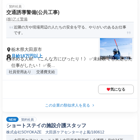
契約社員
交通誘導警備(公共工事)
(株)アイ警備
近隣の方や現場周辺の人たちの安全を守る、やりがいのあるお仕事
です。
栃木県大田原市
月給18万円以上
求める人材: 《こんな方にぴったり！》 ✅未経験でも安定した
仕事がしたい！ ✅長...
社員登用あり
交通費支給
気になる
この企業の類似求人を見る
NEW
契約社員
ショートステイの施設介護スタッフ
株式会社SOYOKAZE 大田原ケアセンターそよ風/180612