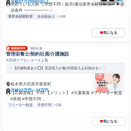
月給27万2000円以上
求めている人材 ＼学歴不問！販売/通信業界未経験歓迎／ ▶必
須条件 ━━━━━━ ✅...
業界未経験歓迎
歩合給あり
+19個
気になる
契約社員
管理栄養士/契約社員/介護施設
大田原ケアセンターそよ風
【評価制度あり⭕️】安定収入が魅力❗️高収入も目指せる✨
栃木県大田原市新富町
月給23万円～24万円
【応募資格】 不問 【メリット】 #大量募集 #フリーター歓迎
#長期 #学歴不問 ...
フリーター歓迎
学歴不問
+2個
気になる