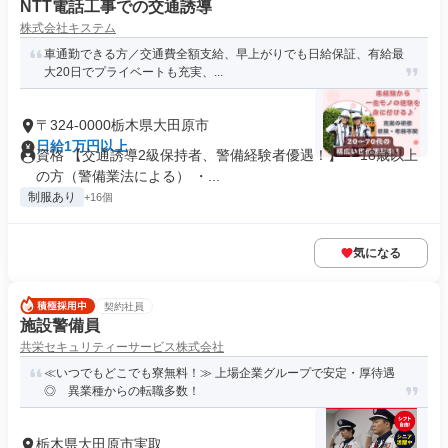
NTT電話工事での交通誘導
株式会社キステム
車通勤できる方／交通費全額支給、早上がりでも日給保証、有給最
大20日でプライベートも充実、...
〒324-0000栃木県大田原市
日給1万円以上
資格 【交通誘導2級保持者、警備経験者優遇！】 ・18歳以上
の方（警備業法による） ・...
制服あり
+16個
気になる
契約社員
施設警備員
共栄セキュリティーサービス株式会社
≪いつでもどこでも寮無料！≫ 上場企業グループで安定・厚待遇
◎ 異業種からの転職多数！
栃木県大田原市実取