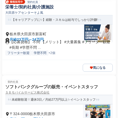
契約社員
栄養士/契約社員/介護施設
大田原ケアセンターそよ風
【キャリアアップに✨】経験・スキルは給与でしっかり評価❗️
栃木県大田原市新富町
月給23万円～24万円
【応募資格】 不問 【メリット】 #大量募集 #フリーター歓迎
#長期 #学歴不問 ...
フリーター歓迎
学歴不問
+2個
気になる
契約社員
ソフトバンクグループの販売・イベントスタッフ
ＳＢモバイルサービス株式会社
未経験歓迎！週休3日／月給27万円以上✨イベントスタッフ
〒324-0000栃木県大田原市