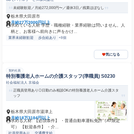
未経験歓迎／月給272,000円〜／週休3日／残業ほぼなし
栃木県大田原市
月給27万2000円以上
求めている人材 学歴・職種経験・業界経験は問いません。人
柄と、お客様へ前向きに声をかけ...
業界未経験歓迎
歩合給あり
+8個
気になる
契約社員
特別養護老人ホームの介護スタッフ(準職員) S0230
社会福祉法人 京福会
正職員登用あり◎日勤のみ相談OKの特別養護老人ホーム介護スタ
ッフ
栃木県大田原市湯津上
月給18万3184円以上
求める人材: 【必須条件】 ・普通自動車運転免許（AT限定
可） 【歓迎条件】 ・介...
社員登用あり
交通費支給