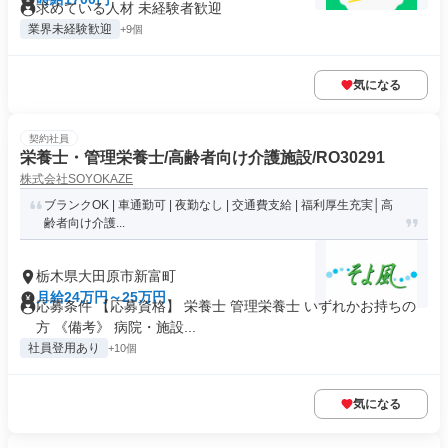
求めている人材 未経験者歓迎
業界未経験歓迎
+9個
気になる
契約社員
栄養士・管理栄養士/高齢者向け介護施設/RO30291
株式会社SOYOKAZE
ブランクOK | 車通勤可 | 夜勤なし | 交通費支給 | 福利厚生充実│高
齢者向け介護...
栃木県大田原市新富町
月給24万円～25万円
応募条件 【応募資格】 栄養士 管理栄養士 いずれかお持ちの
方 《備考》 病院・施設...
社員登用あり
+10個
気になる