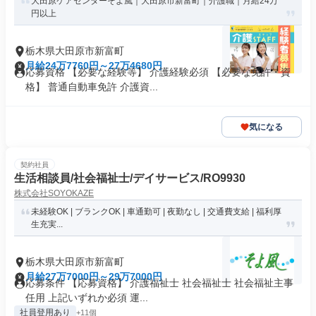
大田原ケアセンターそよ風｜大田原市新富町｜介護職｜月給24万
円以上
栃木県大田原市新富町
月給24万7760円～27万4680円
応募資格 【必要な経験等】 介護経験必須 【必要な免許・資
格】 普通自動車免許 介護資...
気になる
契約社員
生活相談員/社会福祉士/デイサービス/RO9930
株式会社SOYOKAZE
未経験OK | ブランクOK | 車通勤可 | 夜勤なし | 交通費支給 | 福利厚
生充実...
栃木県大田原市新富町
月給27万7000円～29万7000円
応募条件 【応募資格】 介護福祉士 社会福祉士 社会福祉主事
任用 上記いずれか必須 運...
社員登用あり
+11個