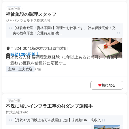
契約社員
福祉施設の調理スタッフ
ジャパンウェルネス株式会社
【経験者歓迎！資格不問♪】調理のお仕事です。 社会保険完備！充
実の福利厚生！交通費支給♪食...
〒324-0041栃木県大田原市本町
時給1200円以上
求める人材 要調理業務経験（1年以上あると尚可）※資格不問
意欲と挑戦を積極的に応援す...
主婦・主夫歓迎
+7個
気になる
契約社員
不況に強いインフラ工事の4tダンプ運転手
株式会社takac
【月収37万円以上も可＆残業ほぼ無】未経験OK｜高収入