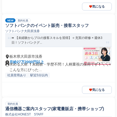
気になる
NEW
契約社員
ソフトバンクのイベント販売・接客スタッフ
ソフトバンク大田原浅香
⏩️ 【未経験からプロの接客スキルを習得】 ⭐️ 充実の研修 × 週休3
日！ソフトバンクグ...
栃木県大田原市浅香
月給27万2000円以上
求める人材: ❗ 未経験・学歴不問！人柄重視の採用です ❗ ＼＼⭐
こんな方にぴった...
社員登用あり
駅近5分以内
気になる
契約社員
通信機器ご案内スタッフ(家電量販店・携帯ショップ)
株式会社HONEST STAFF