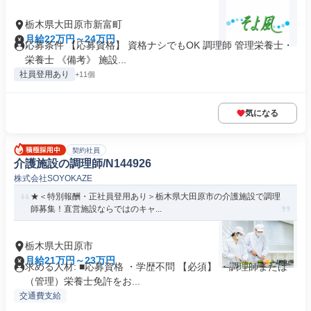
栃木県大田原市新富町
月給22万円～24万円
応募条件 【応募資格】 資格ナシでもOK 調理師 管理栄養士・
栄養士 《備考》 施設...
社員登用あり
+11個
気になる
契約社員
介護施設の調理師/N144926
株式会社SOYOKAZE
★＜特別報酬・正社員登用あり＞栃木県大田原市の介護施設で調理
師募集！直営施設ならではのキャ...
栃木県大田原市
月給21万円～23万円
求める人材: ■応募資格 ・学歴不問 【必須】 ・調理師または
（管理）栄養士免許をお...
交通費支給