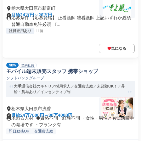
栃木県大田原市新富町
月給24万円～26万円
応募条件 【応募資格】 正看護師 准看護師 上記いずれか必須
普通自動車免許必須 《...
社員登用あり
+11個
気になる
NEW
契約社員
モバイル端末販売スタッフ 携帯ショップ
ソフトバンクグループ
大手通信会社のキャリア採用求人／交通費支給／未経験OK！／昇
給・賞与あり／インセンティブ制...
栃木県大田原市浅香
月給24万7000円～30万4000円
求める人材: ◆資格不問・経験不問 ・女性・男性ともに活躍中
の職場です ・ブランク有...
即日勤務OK
交通費支給