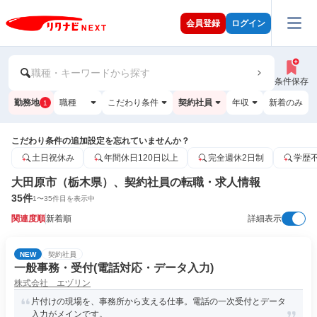
会員登録
ログイン
職種・キーワードから探す
条件保存
勤務地
職種
こだわり条件
契約社員
年収
新着のみ
1
こだわり条件の追加設定を忘れていませんか？
土日祝休み
年間休日120日以上
完全週休2日制
学歴
大田原市（栃木県）、契約社員の転職・求人情報
35
件
1
〜
35
件目を表示中
関連度順
新着順
詳細表示
NEW
契約社員
一般事務・受付(電話対応・データ入力)
株式会社 エヅリン
片付けの現場を、事務所から支える仕事。電話の一次受付とデータ
入力がメインです。