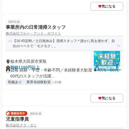
気になる
契約社員
事業所内の日常清掃スタッフ
株式会社ブルー・アンド・ホワイト
【16:45定時／土日祝休み】清掃スタッフ＊誰かに気を使わず、自
分のペースで「モクモク」。
栃木県大田原市実取
時給1100円以上
資格 経験・学歴・年齢不問／未経験者大歓迎 ★40代・50代・
60代のスタッフが活躍...
制服あり
業界未経験歓迎
+21個
気になる
契約社員
児童指導員
株式会社クラ・ゼミ