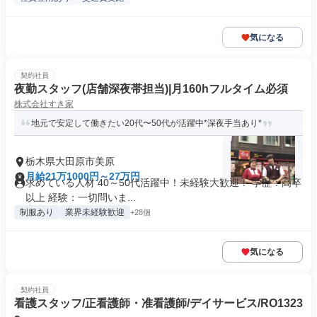
気になる
契約社員
夜勤スタッフ(店舗深夜帯担当)|月160hフルタイム必須
株式会社すき家
地元で安定して働きたい20代〜50代が活躍中*深夜手当あり*
栃木県大田原市美原
月給21万1000円～27万円
求めている人材 40～50代活躍中！未経験大歓迎！ 学歴：高卒
以上 経験：一切問いま...
制服あり
業界未経験歓迎
+28個
気になる
契約社員
看護スタッフ/正看護師・准看護師/デイサービス/RO1323