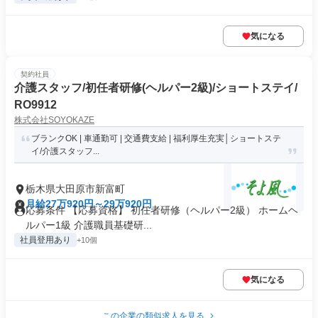
気になる
契約社員
介護スタッフ/初任者研修(ヘルパー2級)/ショートステイ/
RO9912
株式会社SOYOKAZE
ブランクOK | 車通勤可 | 交通費支給 | 福利厚生充実│ショートステ
イ/介護スタッフ...
栃木県大田原市新富町
月給27万920円～29万920円
応募条件 【応募資格】 初任者研修（ヘルパー2級） ホームヘ
ルパー1級 介護職員基礎研...
社員登用あり
+10個
気になる
この企業の類似求人を見る