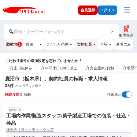
会員登録
ログイン
職種・キーワードから探す
条件保存
勤務地
職種
こだわり条件
契約社員
年収
新着のみ
1
こだわり条件の追加設定を忘れていませんか？
土日祝休み
年間休日120日以上
完全週休2日制
学歴
鹿沼市（栃木県）、契約社員の転職・求人情報
33
件
1
〜
33
件目を表示中
関連度順
新着順
詳細表示
契約社員
工場内作業/製造スタッフ/菓子製造工場での包装・仕込・
検品
株式会社ヨックモッククレア