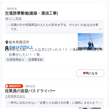
契約社員
交通誘導警備(建築・通信工事)
(株)アイ警備
近隣の方や現場周辺の人たちの安全を守る、やりがいのあるお仕事
です。
栃木県鹿沼市
月給18万円以上
求める人材: 《こんな方にぴったり！》 ✅未経験でも安定した
仕事がしたい！ ✅長...
社員登用あり
交通費支給
気になる
契約社員
従業員の送迎バスドライバー
大新東株式会社
時代に左右されない『必要とされ続ける仕事』に挑戦しませんか？