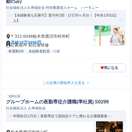
勤のみ)
社会福祉法人久寿福祉会 特別養護老人ホーム ハーモニー
【未経験者も応募可】賞与年2回・計3.50ヶ月分！【年休120日以
上】
〒322-0048栃木県鹿沼市村井町
月給19万3456円
応募条件 初任者研修
車通勤OK
未経験者歓迎
+2個
気になる
この企業の類似求人を見る
契約社員
グループホームの夜勤専従介護職(準社員) S0299
社会福祉法人 久寿福祉会
年間休日125日｜夜勤専従で認知症ケアに携わる介護職募集