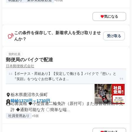
制服あり
業界未経験歓迎
+20個
気になる
この条件を保存して、新着求人を受け取りませ
受け取る
んか？
契約社員
郵便局のバイクで配達
日本郵便株式会社
【ボーナス・昇給あり】【安定して働ける 】バイクで『想い』と
『笑顔』をつなぐお仕事してみま...
栃木県鹿沼市久保町
時給1370円～1730円
応募資格 ◆小型普通二輪免許（原付可）または普通自動車免
許 ◆通勤可能な方 〇簡単な端...
社員登用あり
+5個