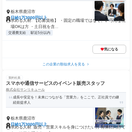
栃木県鹿沼市
日給1万3000円以上
求める人材: 【応募資格】 ・固定の職場ではなく、いろんな現
場OKは方 ・土日祝を含...
交通費支給
駅近5分以内
気になる
この企業の類似求人を見る
契約社員
スマホや通信サービスのイベント販売スタッフ
株式会社サンリキュール
成長や安定を！未来につながる「営業力」をここで。正社員での継
続前提求人
栃木県鹿沼市
日給1万3000円以上
求める人材: 販売・営業スキルを身につけたい方 将来に向けて