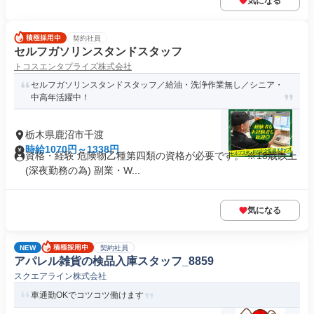
気になる
契約社員
セルフガソリンスタンドスタッフ
トコスエンタプライズ株式会社
セルフガソリンスタンドスタッフ／給油・洗浄作業無し／シニア・
中高年活躍中！
栃木県鹿沼市千渡
時給1070円～1338円
資格・経験 危険物乙種第四類の資格が必要です。 ※18歳以上
(深夜勤務の為) 副業・W...
気になる
NEW
契約社員
アパレル雑貨の検品入庫スタッフ_8859
スクエアライン株式会社
車通勤OKでコツコツ働けます