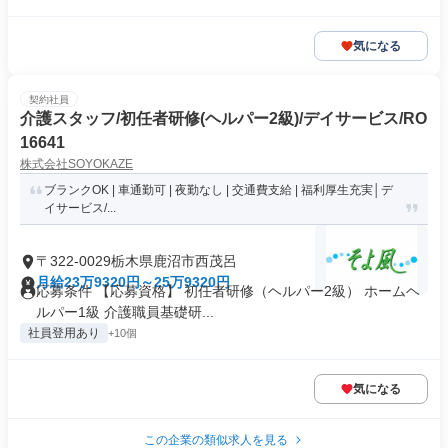
気になる
契約社員
介護スタッフ/初任者研修(ヘルパー2級)/デイサービス/RO
16641
株式会社SOYOKAZE
ブランクOK | 車通勤可 | 夜勤なし | 交通費支給 | 福利厚生充実│デ
イサービス/...
〒322-0029栃木県鹿沼市西茂呂
月給23万9320円～25万9320円
応募条件 【応募資格】 初任者研修（ヘルパー2級） ホームヘ
ルパー1級 介護職員基礎研...
社員登用あり
+10個
気になる
この企業の類似求人を見る