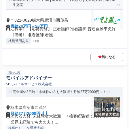
生充実...
〒322-0029栃木県鹿沼市西茂呂
月給24万円～26万円
応募条件 【応募資格】 正看護師 准看護師 普通自動車免許
《備考》 准看護師 看護...
社員登用あり
+11個
気になる
契約社員
モバイルアドバイザー
SBモバイルサービス株式会社
完全週休3日制！未経験の方も大歓迎！月給27万2000円～！
栃木県鹿沼市西茂呂
月給27万2000円以上
求める人材: 未経験者大歓迎！ ⭐接客経験者であればOK！ ※
業界未経験でも大丈夫！...
残業なし
交通費支給