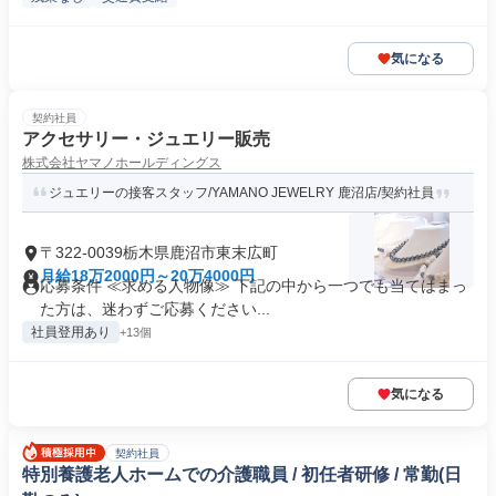
気になる
契約社員
アクセサリー・ジュエリー販売
株式会社ヤマノホールディングス
ジュエリーの接客スタッフ/YAMANO JEWELRY 鹿沼店/契約社員
〒322-0039栃木県鹿沼市東末広町
月給18万2000円～20万4000円
応募条件 ≪求める人物像≫ 下記の中から一つでも当てはまっ
た方は、迷わずご応募ください...
社員登用あり
+13個
気になる
契約社員
特別養護老人ホームでの介護職員 / 初任者研修 / 常勤(日