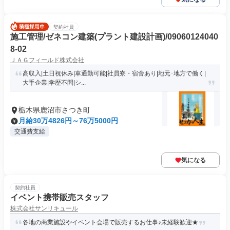
契約社員
施工管理/ゼネコン建築(プラント建設計画)/09060124040
8-02
ＪＡＧフィールド株式会社
高収入|土日祝休み|車通勤可能|社員寮・宿舍あり|地元･地方で働く|
大手企業|学歴不問|シ...
栃木県鹿沼市さつき町
月給30万4826円～76万5000円
交通費支給
気になる
契約社員
イベント携帯販売スタッフ
株式会社サンリキュール
各地の商業施設やイベント会場で販売するお仕事♪未経験歓迎★