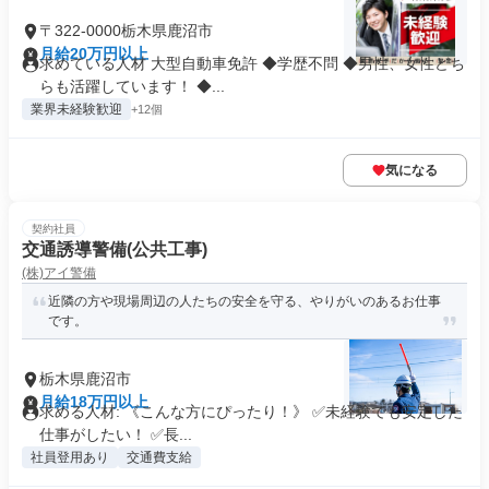
〒322-0000栃木県鹿沼市
月給20万円以上
求めている人材 大型自動車免許 ◆学歴不問 ◆男性、女性どち
らも活躍しています！ ◆...
業界未経験歓迎
+12個
気になる
契約社員
交通誘導警備(公共工事)
(株)アイ警備
近隣の方や現場周辺の人たちの安全を守る、やりがいのあるお仕事
です。
栃木県鹿沼市
月給18万円以上
求める人材: 《こんな方にぴったり！》 ✅未経験でも安定した
仕事がしたい！ ✅長...
社員登用あり
交通費支給