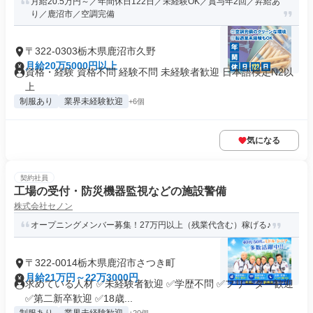
月給20.5万円～／年間休日122日／未経験OK／賞与年2回／昇給あ
り／鹿沼市／空調完備
〒322-0303栃木県鹿沼市久野
月給20万5000円以上
資格・経験 資格不問 経験不問 未経験者歓迎 日本語検定N2以
上
制服あり
業界未経験歓迎
+6個
気になる
契約社員
工場の受付・防災機器監視などの施設警備
株式会社セノン
オープニングメンバー募集！27万円以上（残業代含む）稼げる♪
〒322-0014栃木県鹿沼市さつき町
月給21万円～22万3000円
求めている人材 ✅未経験者歓迎 ✅学歴不問 ✅フリーター歓迎
✅第二新卒歓迎 ✅18歳...