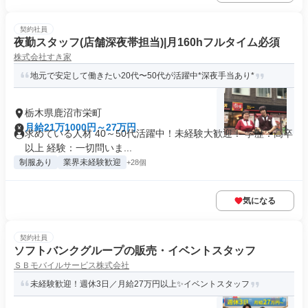
契約社員
夜勤スタッフ(店舗深夜帯担当)|月160hフルタイム必須
株式会社すき家
地元で安定して働きたい20代〜50代が活躍中*深夜手当あり*
栃木県鹿沼市栄町
月給21万1000円～27万円
求めている人材 40～50代活躍中！未経験大歓迎！ 学歴：高卒
以上 経験：一切問いま...
制服あり
業界未経験歓迎
+28個
気になる
契約社員
ソフトバンクグループの販売・イベントスタッフ
ＳＢモバイルサービス株式会社
未経験歓迎！週休3日／月給27万円以上✨イベントスタッフ