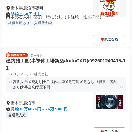
栃木県鹿沼市磯町
時給1350円以上
求める人材: 必須：特になし（未経験・性別不問）
社員登用あり
交通費支給
気になる
契約社員
建築施工図(半導体工場新築/AutoCAD)/092601240415-0
1
ＪＡＧフィールド株式会社
高収入|帰省費あり|土日祝休み|車通勤可能|転勤なし|社員寮・宿舍
あり|大手企業|学歴不問...
栃木県鹿沼市
月給30万4826円～76万5000円
交通費支給
気になる