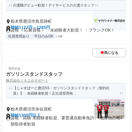
介護職デビュー歓迎！デイサービスの介護スタッフ
栃木県鹿沼市鳥居跡町
時給1127円～1285円
資格 ＜応募資格＞ ・未経験者大歓迎！ ・ブランクOK！
社員登用あり
平日のみOK
+1個
気になる
契約社員
ガソリンスタンドスタッフ
株式会社ＪＡエルサポート
【じゃすぽーと鹿沼SS・ガソリンスタンドスタッフ（契約社
員）】 未経験者歓迎！正社員登用有...
栃木県鹿沼市奈佐原町
時給1300円以上
資格・経験 未経験者歓迎、要普通自動車免許、 危険物乙種4
類取得者歓迎