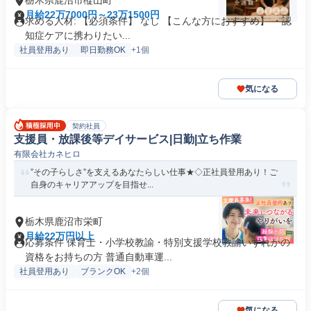
栃木県鹿沼市樅山町
月給22万7000円～23万1500円
求める人材: 【必須条件】 なし 【こんな方におすすめ】 ・認
知症ケアに携わりたい...
社員登用あり
即日勤務OK
+1個
気になる
契約社員
支援員・放課後等デイサービス|日勤|立ち作業
有限会社カネヒロ
”その子らしさ”を支えるあなたらしい仕事★◇正社員登用あり！ご
自身のキャリアアップを目指せ...
栃木県鹿沼市栄町
月給22万円以上
応募条件 保育士・小学校教諭・特別支援学校教諭いずれかの
資格をお持ちの方 普通自動車運...
社員登用あり
ブランクOK
+2個
気になる