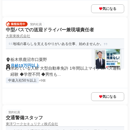
気になる
契約社員
中型バスでの送迎ドライバー兼現場責任者
大新東株式会社
地域の暮らしを支えるやりがいある仕事、始めませんか。
栃木県鹿沼市口粟野
月給19万円以上
求めている人材 大型自動車免許 1年間以上マイクロバス運転
経験 ◆学歴不問 ◆男性も...
中途入社50％以上
+9個
気になる
契約社員
交通警備スタッフ
東洋ワークセキュリティ株式会社