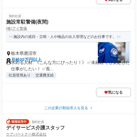
契約社員
施設常駐警備(夜間)
(株)アイ警備
施設内の巡回・立哨・人や物品の出入管理などのお仕事です。
栃木県鹿沼市
月給20万円以上
求める人材: 《こんな方にぴったり！》 ✅未経験でも安定した
仕事がしたい！ ✅長...
社員登用あり
交通費支給
気になる
この企業の類似求人を見る
契約社員
デイサービス介護スタッフ
ケアパートナー株式会社