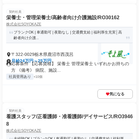
契約社員
栄養士・管理栄養士/高齢者向け介護施設/RO30162
株式会社SOYOKAZE
ブランクOK | 車通勤可 | 夜勤なし | 交通費支給 | 福利厚生充実│高
齢者向け介護...
〒322-0029栃木県鹿沼市西茂呂
月給24万円～25万円
応募条件 【応募資格】 栄養士 管理栄養士 いずれかお持ちの
方 《備考》 病院、施設...
社員登用あり
+10個
気になる
契約社員
看護スタッフ/正看護師・准看護師/デイサービス/RO3946
8
株式会社SOYOKAZE
未経験OK | ブランクOK | 車通勤可 | 夜勤なし | 交通費支給 | 福利厚