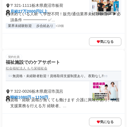
〒321-1111栃木県鹿沼市板荷
月給27万2000円以上
求めている人材 ＼学歴不問！販売/通信業界未経験歓迎／ ▶必
須条件 ━━━━━━ ✅...
業界未経験歓迎
歩合給あり
+19個
気になる
契約社員
福祉施設でのケアサポート
社会福祉法人 もろ栄福祉会
無資格・未経験者歓迎！資格取得支援制度あり。 夜勤なし!!
〒322-0026栃木県鹿沼市茂呂
時給1080円～1150円
資格・経験 資格が無くても働けます 介護に興味があり、介護
支援業務を行える方 経験者、...
気になる