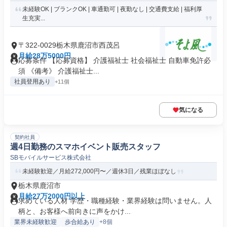
未経験OK | ブランクOK | 車通勤可 | 夜勤なし | 交通費支給 | 福利厚
生充実...
〒322-0029栃木県鹿沼市西茂呂
月給28万5000円
応募条件 【応募資格】 介護福祉士 社会福祉士 自動車免許必
須 《備考》 介護福祉士...
社員登用あり
+11個
気になる
契約社員
週4日勤務のスマホイベント販売スタッフ
SBモバイルサービス株式会社
未経験歓迎／月給272,000円〜／週休3日／残業ほぼなし
栃木県鹿沼市
月給27万2000円以上
求めている人材 学歴・職種経験・業界経験は問いません。人
柄と、お客様へ前向きに声をかけ...
業界未経験歓迎
歩合給あり
+8個