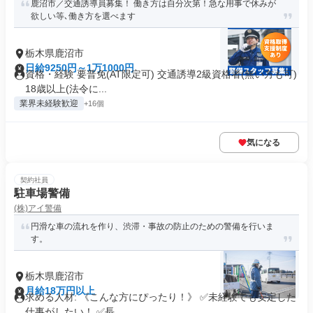
鹿沼市／交通誘導員募集！ 働き方は自分次第！急な用事で休みが
欲しい等､働き方を選べます
栃木県鹿沼市
日給9250円～1万1000円
資格・経験 要普免(AT限定可) 交通誘導2級資格者(無い方も可)
18歳以上(法令に...
業界未経験歓迎
+16個
気になる
契約社員
駐車場警備
(株)アイ警備
円滑な車の流れを作り、渋滞・事故の防止のための警備を行いま
す。
栃木県鹿沼市
月給18万円以上
求める人材: 《こんな方にぴったり！》 ✅未経験でも安定した
仕事がしたい！ ✅長...