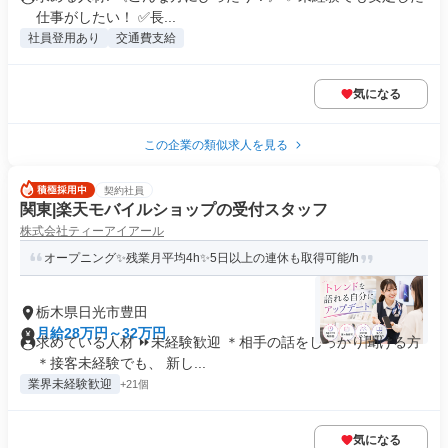
仕事がしたい！ ✅長...
社員登用あり
交通費支給
気になる
この企業の類似求人を見る
契約社員
関東|楽天モバイルショップの受付スタッフ
株式会社ティーアイアール
オープニング✨残業月平均4h✨5日以上の連休も取得可能/h
栃木県日光市豊田
月給28万円～32万円
求めている人材 ⏩未経験歓迎 ＊相手の話をしっかり聞ける方
＊接客未経験でも、 新し...
業界未経験歓迎
+21個
気になる