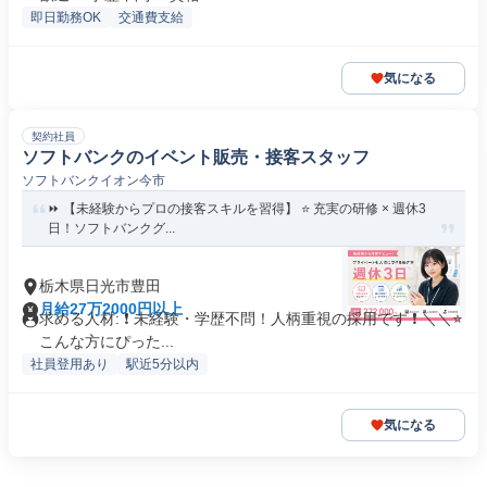
即日勤務OK
交通費支給
気になる
契約社員
ソフトバンクのイベント販売・接客スタッフ
ソフトバンクイオン今市
⏩️ 【未経験からプロの接客スキルを習得】 ⭐️ 充実の研修 × 週休3
日！ソフトバンクグ...
栃木県日光市豊田
月給27万2000円以上
求める人材: ❗ 未経験・学歴不問！人柄重視の採用です ❗ ＼＼⭐
こんな方にぴった...
社員登用あり
駅近5分以内
気になる