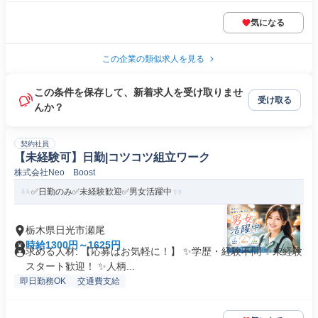
気になる
この企業の類似求人を見る
この条件を保存して、新着求人を受け取りませ
受け取る
んか？
契約社員
【未経験可】日勤|コツコツ組立ワーク
株式会社Neo Boost
✅日勤のみ✅未経験歓迎✅男女活躍中
栃木県日光市瀬尾
時給1300円～1625円
求める人材: 【応募はお気軽に！】 ✨学歴・経験不問 ✨未経験
スタート歓迎！ ✨人柄...
即日勤務OK
交通費支給