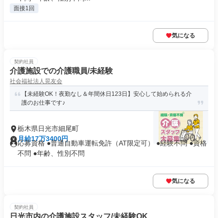
面接1回
気になる
契約社員
介護施設での介護職員/未経験
社会福祉法人晃友会
【未経験OK！夜勤なし＆年間休日123日】安心して始められる介
護のお仕事です♪
栃木県日光市細尾町
月給17万3400円
応募資格 ●普通自動車運転免許（AT限定可） ●経験不問 ●資格
不問 ●年齢、性別不問
気になる
契約社員
日光市内の介護施設スタッフ/未経験OK