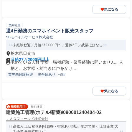
気になる
契約社員
週4日勤務のスマホイベント販売スタッフ
SBモバイルサービス株式会社
未経験歓迎／月給272,000円〜／週休3日／残業ほぼなし
栃木県日光市
月給27万2000円以上
求めている人材 学歴・職種経験・業界経験は問いません。人
柄と、お客様へ前向きに声をかけ...
業界未経験歓迎
歩合給あり
+8個
気になる
契約社員
建築施工管理(ホテル/新築)/090601240404-02
ＪＡＧフィールド株式会社
高収入|土日祝休み|社員寮・宿舍あり|地元･地方で働く|上場企業|大
手企業|学歴不問|シニ...