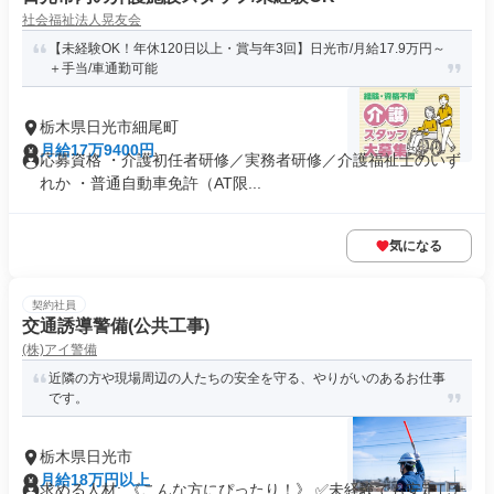
社会福祉法人晃友会
【未経験OK！年休120日以上・賞与年3回】日光市/月給17.9万円～
＋手当/車通勤可能
栃木県日光市細尾町
月給17万9400円
応募資格 ・介護初任者研修／実務者研修／介護福祉士のいず
れか ・普通自動車免許（AT限...
気になる
契約社員
交通誘導警備(公共工事)
(株)アイ警備
近隣の方や現場周辺の人たちの安全を守る、やりがいのあるお仕事
です。
栃木県日光市
月給18万円以上
求める人材: 《こんな方にぴったり！》 ✅未経験でも安定した