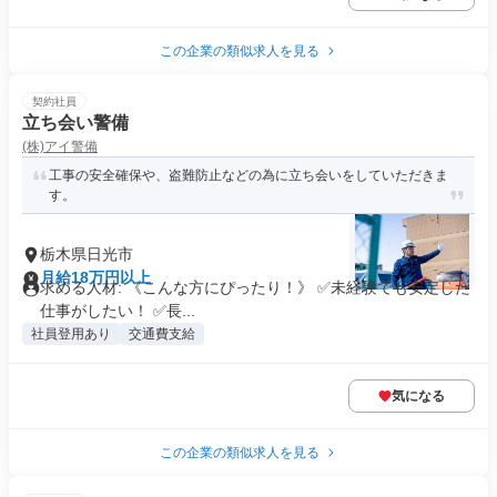
この企業の類似求人を見る
契約社員
立ち会い警備
(株)アイ警備
工事の安全確保や、盗難防止などの為に立ち会いをしていただきま
す。
栃木県日光市
月給18万円以上
求める人材: 《こんな方にぴったり！》 ✅未経験でも安定した
仕事がしたい！ ✅長...
社員登用あり
交通費支給
気になる
この企業の類似求人を見る