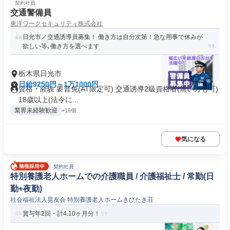
契約社員
交通警備員
東洋ワークセキュリティ株式会社
日光市／交通誘導員募集！ 働き方は自分次第！急な用事で休みが
欲しい等､働き方を選べます
栃木県日光市
日給9250円～1万1000円
資格・経験 要普免(AT限定可) 交通誘導2級資格者(無い方も可)
18歳以上(法令に...
業界未経験歓迎
+16個
気になる
契約社員
特別養護老人ホームでの介護職員 / 介護福祉士 / 常勤(日
勤+夜勤)
社会福祉法人晃友会 特別養護老人ホームきびたき荘
賞与年2回・計4.10ヶ月分！