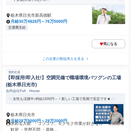
栃木県日光市新高徳駅
月給30万4826円～76万5000円
交通費支給
気になる
この企業の類似求人を見る
契約社員
【即採用!即入社!】空調完備で職場環境バツグンの工場
(栃木県日光市)
合同会社Full House
女性も活躍中♪時給1500円～！新しい工場で長期で安定です★
栃木県日光市
月給28万5000円～29万2000円
求める人材: ・コツコツ、モクモク作業が好きな方 ・未経験者
歓迎 ・学歴不問 ・資格...