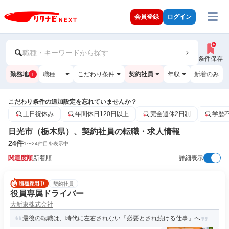
会員登録
ログイン
職種・キーワードから探す
条件保存
勤務地
職種
こだわり条件
契約社員
年収
新着のみ
1
こだわり条件の追加設定を忘れていませんか？
土日祝休み
年間休日120日以上
完全週休2日制
学歴
日光市（栃木県）、契約社員の転職・求人情報
24
件
1
〜
24
件目を表示中
関連度順
新着順
詳細表示
契約社員
役員専属ドライバー
大新東株式会社
最後の転職は、時代に左右されない『必要とされ続ける仕事』へ