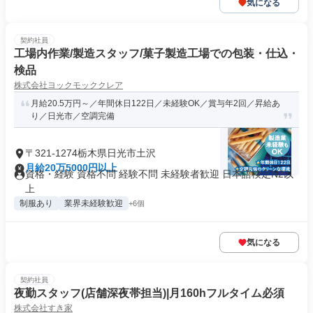
気になる
契約社員
工場内作業/製造スタッフ/菓子製造工場での包装・仕込・
検品
株式会社ヨックモッククレア
月給20.5万円～／年間休日122日／未経験OK／賞与年2回／昇給あ
り／日光市／空調完備
〒321-1274栃木県日光市土沢
月給20万5000円以上
資格・経験 資格不問 経験不問 未経験者歓迎 日本語検定N2以
上
制服あり
業界未経験歓迎
+6個
気になる
契約社員
夜勤スタッフ(店舗深夜帯担当)|月160hフルタイム必須
株式会社すき家