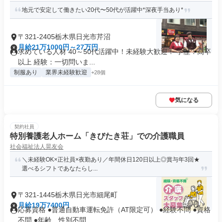
地元で安定して働きたい20代〜50代が活躍中*深夜手当あり*
〒321-2405栃木県日光市芹沼
月給21万1000円～27万円
求めている人材 40～50代活躍中！未経験大歓迎！ 学歴：高卒
以上 経験：一切問いま...
制服あり
業界未経験歓迎
+28個
気になる
契約社員
特別養護老人ホーム「きびたき荘」での介護職員
社会福祉法人晃友会
＼未経験OK×正社員×夜勤あり／年間休日120日以上◎賞与年3回★
選べるシフトであなたらし...
〒321-1445栃木県日光市細尾町
月給19万7400円
応募資格 ●普通自動車運転免許（AT限定可） ●経験不問 ●資格
不問 ●年齢、性別不問...