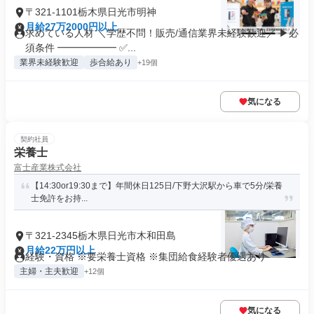
〒321-1101栃木県日光市明神
月給27万2000円以上
求めている人材 ＼学歴不問！販売/通信業界未経験歓迎／ ▶必
須条件 ━━━━━━ ✅...
業界未経験歓迎
歩合給あり
+19個
気になる
契約社員
栄養士
富士産業株式会社
【14:30or19:30まで】年間休日125日/下野大沢駅から車で5分/栄養
士免許をお持...
〒321-2345栃木県日光市木和田島
月給22万円以上
経験・資格 ※要栄養士資格 ※集団給食経験者優遇あり
主婦・主夫歓迎
+12個
気になる