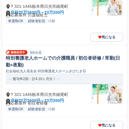
〒321-1445栃木県日光市細尾町
月給20万2600円～23万200円
応募条件 介護福祉士
車通勤OK
経験者歓迎
+2個
気になる
契約社員
特別養護老人ホームでの介護職員 / 初任者研修 / 常勤(日
勤+夜勤)
社会福祉法人晃友会 特別養護老人ホームきびたき荘
賞与年2回・計4.10ヶ月分！
〒321-1445栃木県日光市細尾町
月給20万2600円～23万200円
応募条件 初任者研修
車通勤OK
経験者歓迎
+2個
気になる