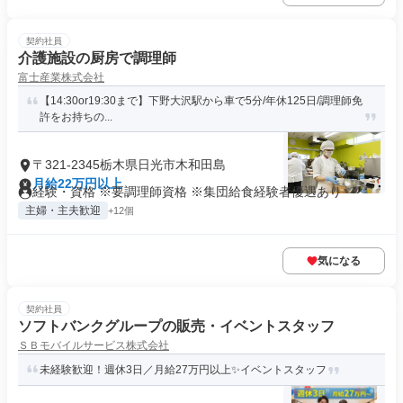
契約社員
介護施設の厨房で調理師
富士産業株式会社
【14:30or19:30まで】下野大沢駅から車で5分/年休125日/調理師免
許をお持ちの...
〒321-2345栃木県日光市木和田島
月給22万円以上
経験・資格 ※要調理師資格 ※集団給食経験者優遇あり
主婦・主夫歓迎
+12個
気になる
契約社員
ソフトバンクグループの販売・イベントスタッフ
ＳＢモバイルサービス株式会社
未経験歓迎！週休3日／月給27万円以上✨イベントスタッフ