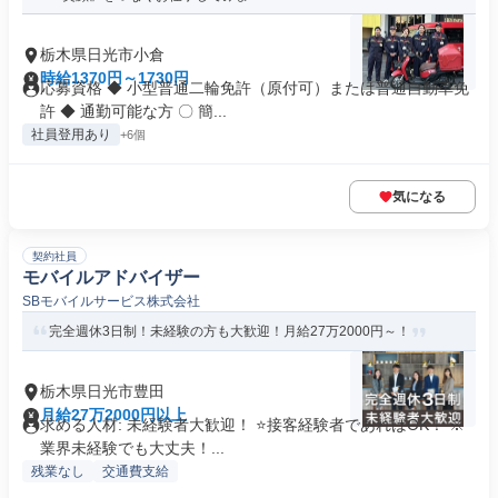
栃木県日光市小倉
時給1370円～1730円
応募資格 ◆ 小型普通二輪免許（原付可）または普通自動車免
許 ◆ 通勤可能な方 〇 簡...
社員登用あり
+6個
気になる
契約社員
モバイルアドバイザー
SBモバイルサービス株式会社
完全週休3日制！未経験の方も大歓迎！月給27万2000円～！
栃木県日光市豊田
月給27万2000円以上
求める人材: 未経験者大歓迎！ ⭐接客経験者であればOK！ ※
業界未経験でも大丈夫！...
残業なし
交通費支給