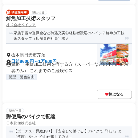
契約社員
鮮魚加工技術スタッフ
株式会社ベイシア
家族手当や退職金など待遇充実◎経験者歓迎のベイシア鮮魚加工技
術スタッフ（店舗専任社員）求人
栃木県日光市芹沼
日給8600円～1万600円
資格 ・生鮮加工技術を有する方（スーパーなどの小売業経験
者のみ） これまでのご経験やス...
髪型・髪色自由
気になる
契約社員
郵便局のバイクで配達
日本郵便株式会社
【ボーナス・昇給あり】【安定して働ける 】バイクで『想い』と
『笑顔』をつなぐお仕事してみま...