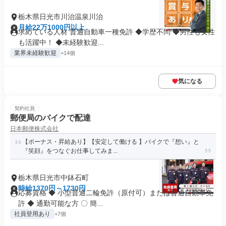
栃木県日光市川治温泉川治
月給22万1000円以上
求めている人材 普通自動車一種免許 ◆学歴不問 ◆男性も女性
も活躍中！ ◆未経験歓迎...
業界未経験歓迎
+14個
気になる
契約社員
郵便局のバイクで配達
日本郵便株式会社
【ボーナス・昇給あり】【安定して働ける 】バイクで『想い』と
『笑顔』をつなぐお仕事してみま...
栃木県日光市中鉢石町
時給1370円～1730円
応募資格 ◆ 小型普通二輪免許（原付可）または普通自動車免
許 ◆ 通勤可能な方 〇 簡...
社員登用あり
+7個