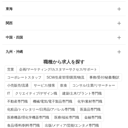
東海
関西
中国・四国
九州・沖縄
職種から求人を探す
営業
企画/マーケティング/カスタマーサクセス/サポート
コーポレートスタッフ
SCM/生産管理/購買/物流
事務/受付/秘書/翻訳
小売販売/流通
サービス/接客
飲食
コンサル/士業/リサーチャー
IT
クリエイティブ/デザイン職
建築/土木/プラント専門職
不動産専門職
機械/電気/電子製品専門職
化学/素材専門職
化粧品/トイレタリー/日用品/アパレル専門職
医薬品専門職
医療機器/理化学機器専門職
医療/福祉専門職
金融専門職
食品/香料/飼料専門職
出版/メディア/芸能/エンタメ専門職