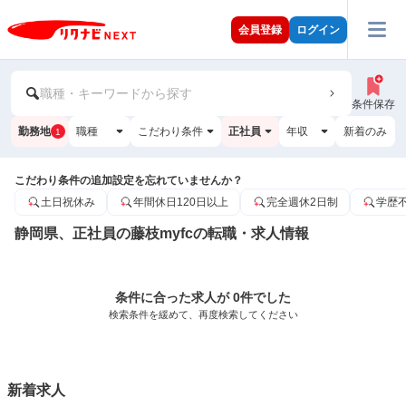
会員登録
ログイン
職種・キーワードから探す
条件保存
勤務地
職種
こだわり条件
正社員
年収
新着のみ
1
こだわり条件の追加設定を忘れていませんか？
土日祝休み
年間休日120日以上
完全週休2日制
学歴
静岡県、正社員の藤枝myfcの転職・求人情報
条件に合った求人が 0件でした
検索条件を緩めて、再度検索してください
新着求人