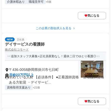
介護休暇あり
職場見学可
+5個
気になる
この企業の類似求人を見る
NEW
正社員
デイサービスの看護師
株式会社コモード
追加スタッフ大募集⭐正社員夜勤なし！週休二日でゆとり看護◎
〒436-0058静岡県掛川市七日町
月給23万円以上
求めている人材 【必須条件】 ●正看護師資格 ・正看護師資格
ある方歓迎 ・デイサービ...
資格取得支援あり
+21個
気になる