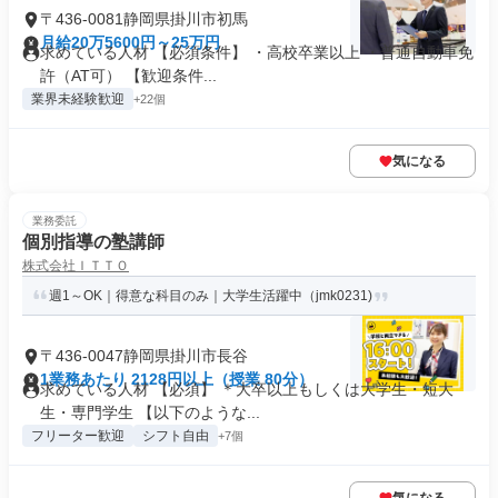
〒436-0081静岡県掛川市初馬
月給20万5600円～25万円
求めている人材 【必須条件】 ・高校卒業以上 ・普通自動車免
許（AT可） 【歓迎条件...
業界未経験歓迎
+22個
気になる
業務委託
個別指導の塾講師
株式会社ＩＴＴＯ
週1～OK｜得意な科目のみ｜大学生活躍中（jmk0231)
〒436-0047静岡県掛川市長谷
1業務あたり 2128円以上（授業 80分）
求めている人材 【必須】 ＊大卒以上もしくは大学生・短大
生・専門学生 【以下のような...
フリーター歓迎
シフト自由
+7個