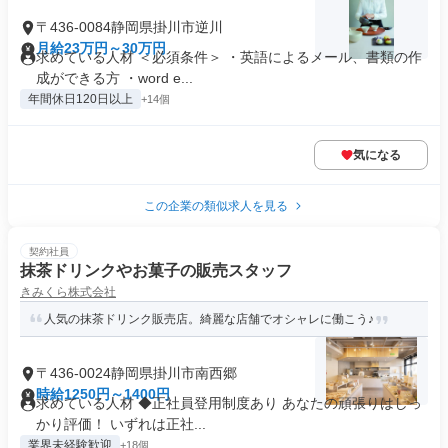
〒436-0084静岡県掛川市逆川
月給23万円～30万円
求めている人材 ＜必須条件＞ ・英語によるメール、書類の作
成ができる方 ・word e...
年間休日120日以上
+14個
気になる
この企業の類似求人を見る
契約社員
抹茶ドリンクやお菓子の販売スタッフ
きみくら株式会社
人気の抹茶ドリンク販売店。綺麗な店舗でオシャレに働こう♪
〒436-0024静岡県掛川市南西郷
時給1250円～1400円
求めている人材 ◆正社員登用制度あり あなたの頑張りはしっ
かり評価！ いずれは正社...
業界未経験歓迎
+18個