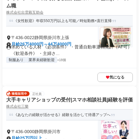
ム職
株式会社出雲殿互助会
《女性歓迎》年収550万円以上も可能／時短勤務×直行直帰
〒436-0022静岡県掛川市上張
月給26万4000円～44万4000円
求めている人材 《必須条件》 ・普通自動車運転免許（AT可）
《歓迎条件》 ・主婦さ...
制服あり
業界未経験歓迎
+18個
気になる
正社員
大手キャリアショップの受付|スマホ相談社員|経験を評価
株式会社三樂
《あなたの経験が活かせる》経験を活かして待遇アップへ
〒436-0000静岡県掛川市
月給25万円以上