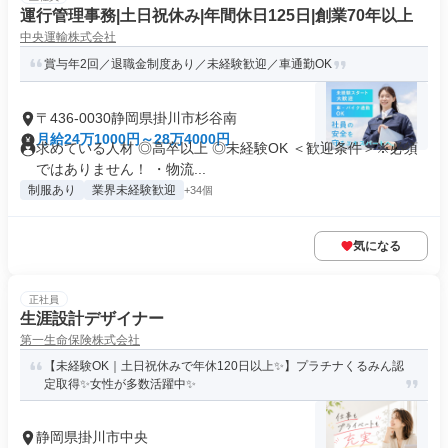
運行管理事務|土日祝休み|年間休日125日|創業70年以上
中央運輸株式会社
賞与年2回／退職金制度あり／未経験歓迎／車通勤OK
〒436-0030静岡県掛川市杉谷南
月給24万1000円～28万4000円
求めている人材 ◎高卒以上 ◎未経験OK ＜歓迎条件＞※必須
ではありません！ ・物流...
制服あり
業界未経験歓迎
+34個
気になる
正社員
生涯設計デザイナー
第一生命保険株式会社
【未経験OK｜土日祝休みで年休120日以上✨】プラチナくるみん認
定取得✨女性が多数活躍中✨
静岡県掛川市中央