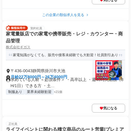
気になる
この企業の類似求人を見る
契約社員
家電量販店での家電や携帯販売・レジ・カウンター・商
品管理
株式会社ギガス
家電知識がなくても、販売や接客未経験でも大歓迎！社員割引あり
〒436-0043静岡県掛川市大池
月給22万8000円～26万4000円
求めている人材 ＜必須条件＞ ・高卒以上 ・週40時間勤務（8
H/1日）できる方 ・土...
制服あり
業界未経験歓迎
+21個
気になる
正社員
ライフイベントに関わる積立商品のルート営業|プレミア