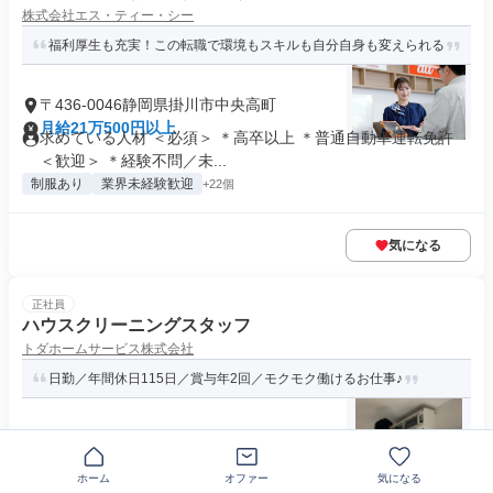
株式会社エス・ティー・シー
福利厚生も充実！この転職で環境もスキルも自分自身も変えられる
〒436-0046静岡県掛川市中央高町
月給21万500円以上
求めている人材 ＜必須＞ ＊高卒以上 ＊普通自動車運転免許
＜歓迎＞ ＊経験不問／未...
制服あり
業界未経験歓迎
+22個
気になる
正社員
ハウスクリーニングスタッフ
トダホームサービス株式会社
日勤／年間休日115日／賞与年2回／モクモク働けるお仕事♪
〒436-0038静岡県掛川市領家
月給23万円以上
求めている人材 ・要普通自動車免許 ・未経験歓迎 ・学歴不問
ホーム
オファー
気になる