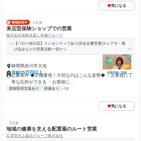
気になる
正社員
来店型保険ショップでの営業
株式会社保険見直し本舗グループ
【バロー掛川店】インセンティブあり|完全反響営業|テレアポ・飛
び込みなどの営業活動一切ナシ
静岡県掛川市大池
月給25万円以上
応募条件 ◆人物重視！大切なのはこんな姿勢◆ ・お客様に丁
寧な応対ができる ・お客様に...
資格取得支援あり
研修あり
+1個
気になる
正社員
地域の健康を支える配置薬のルート営業
広貫堂河上薬品グループ株式会社