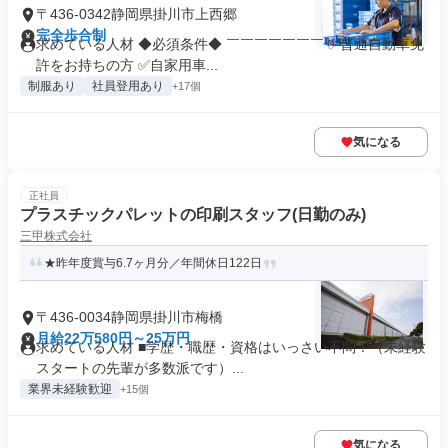
〒436-0342静岡県掛川市上西郷
完全歩合制
求めている人材 ◆必須条件◆ ￣￣￣￣￣￣￣ ✅普通自動車免
許をお持ちの方 ✅自家用車...
制服あり
社員登用あり
+17個
気になる
正社員
プラスチックパレットの印刷スタッフ(日勤のみ)
三甲株式会社
★昨年度賞与6.7ヶ月分／年間休日122日
〒436-0034静岡県掛川市梅橋
月給22万580円～25万円
求めている人材 ■学歴・職歴・資格はいっさい不問！（未経験
スタートの先輩が多数派です）...
業界未経験歓迎
+15個
気になる