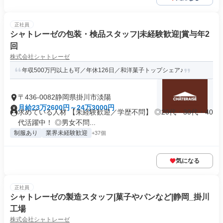
正社員
シャトレーゼの包装・検品スタッフ|未経験歓迎|賞与年2
回
株式会社シャトレーゼ
年収500万円以上も可／年休126日／和洋菓子トップシェア♪
〒436-0082静岡県掛川市淡陽
月給23万2600円～24万3000円
求めている人材 【未経験歓迎／学歴不問】 ◎20代・30代・40
代活躍中！ ◎男女不問...
制服あり
業界未経験歓迎
+37個
気になる
正社員
シャトレーゼの製造スタッフ|菓子やパンなど|静岡_掛川
工場
株式会社シャトレーゼ