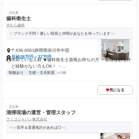
正社員
歯科衛生士
きむら歯科
ブランク不問！優しい院長と仲間があなたを待っています
〒436-0051静岡県掛川市中宿
月給28万円～37万円
求めている人材 ★歯科衛生士資格お持ちの方 ・資格はあるけ
ど経験がない方もOK！ ・...
制服あり
主婦・主夫歓迎
+13個
気になる
正社員
清掃現場の運営・管理スタッフ
ラミコジャパン株式会社
✅高卒＆普通免許があれば◎