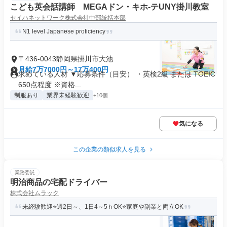
こども英会話講師 MEGAドン・キホ-テUNY掛川教室
セイハネットワーク株式会社中部統括本部
N1 level Japanese proficiency
〒436-0043静岡県掛川市大池
月給7万7000円～17万400円
求めている人材 ▼応募条件（目安） ・英検2級 または TOEIC
650点程度 ※資格...
制服あり
業界未経験歓迎
+10個
気になる
この企業の類似求人を見る
業務委託
明治商品の宅配ドライバー
株式会社ムラック
未経験歓迎⭐週2日～、1日4～5ｈOK⭐家庭や副業と両立OK