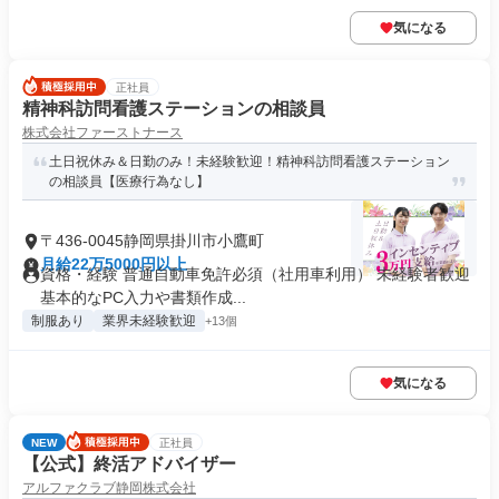
気になる
正社員
精神科訪問看護ステーションの相談員
株式会社ファーストナース
土日祝休み＆日勤のみ！未経験歓迎！精神科訪問看護ステーション
の相談員【医療行為なし】
〒436-0045静岡県掛川市小鷹町
月給22万5000円以上
資格・経験 普通自動車免許必須（社用車利用） 未経験者歓迎
基本的なPC入力や書類作成...
制服あり
業界未経験歓迎
+13個
気になる
NEW
正社員
【公式】終活アドバイザー
アルファクラブ静岡株式会社