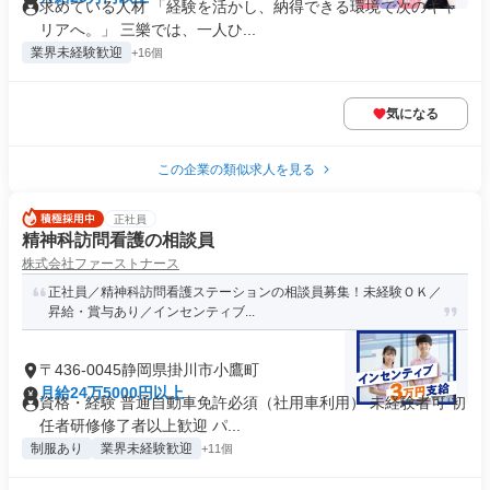
求めている人材 「経験を活かし、納得できる環境で次のキャ
リアへ。」 三樂では、一人ひ...
業界未経験歓迎
+16個
気になる
この企業の類似求人を見る
正社員
精神科訪問看護の相談員
株式会社ファーストナース
正社員／精神科訪問看護ステーションの相談員募集！未経験ＯＫ／
昇給・賞与あり／インセンティブ...
〒436-0045静岡県掛川市小鷹町
月給24万5000円以上
資格・経験 普通自動車免許必須（社用車利用） 未経験者可 初
任者研修修了者以上歓迎 パ...
制服あり
業界未経験歓迎
+11個