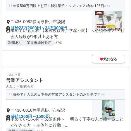
年収500万円以上も可！和洋菓子トップシェア♪年休126日♪
〒436-0082静岡県掛川市淡陽
月給23万2600円～24万3000円
求めている人材 【未経験歓迎／学歴不問】 ＜必須条件＞ ・社
会人経験が1年以上ある方...
制服あり
業界未経験歓迎
+37個
気になる
契約社員
営業アシスタント
きみくら株式会社
海外でも人気の日本茶の営業アシスタントのお仕事です
〒436-0016静岡県掛川市板沢
時給1300円～1500円
求めている人材 ＜必須条件＞ ・明るく丁寧な人と接すること
ができる方 ・主体的に行動し...