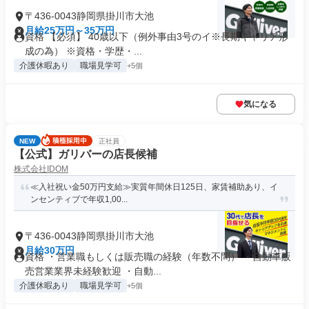
〒436-0043静岡県掛川市大池
月給25万円～35万円
資格 【必須】 40歳以下（例外事由3号のイ※長期キャリア形
成の為） ※資格・学歴・...
介護休暇あり
職場見学可
+5個
気になる
NEW
正社員
【公式】ガリバーの店長候補
株式会社IDOM
≪入社祝い金50万円支給≫実質年間休日125日、家賃補助あり、イ
ンセンティブで年収1,00...
〒436-0043静岡県掛川市大池
月給30万円
資格 ・営業職もしくは販売職の経験（年数不問） ・自動車販
売営業業界未経験歓迎 ・自動...
介護休暇あり
職場見学可
+5個