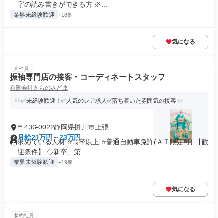
字の読み書きができる方 ※...
業界未経験歓迎
+18個
気になる
正社員
振袖専門店の接客・コーディネートスタッフ
有限会社きものみどま
✅未経験歓迎！✅人気のレア求人✅落ち着いた雰囲気の接客
〒436-0022静岡県掛川市上張
月給20万円～23万円
求めている人材 ⭐高卒以上 ⭐普通自動車免許(ＡＴ限定可) 【歓
迎条件】 ◇新卒、第...
業界未経験歓迎
+19個
気になる
契約社員