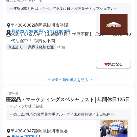
株式会社シャトレーゼ
年収500万円以上も可／年休126日／和洋菓子トップシェア♪
〒436-0082静岡県掛川市淡陽
月給23万2600円～24万3000円
求めている人材 【未経験歓迎／学歴不問】 ◎20代・30代・40
代活躍中！ ◎男女不問...
制服あり
業界未経験歓迎
+37個
気になる
この企業の類似求人を見る
正社員
医薬品・マーケティングスペシャリスト│年間休日125日
アルフレッサ株式会社
売上2.7兆円の業界最大手グループ／未経験歓迎／土日祝休
〒436-0047静岡県掛川市長谷