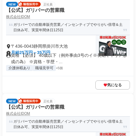
NEW
正社員
【公式】ガリバーの営業職
株式会社IDOM
ガリバーでの自動車販売営業／インセンティブでやりがい倍増＆土
日休み可、実質年間休日125日
〒436-0043静岡県掛川市大池
月給25万円～35万円
資格 【必須】 40歳以下（例外事由3号のイ※長期キャリア形
成の為） ※資格・学歴・...
介護休暇あり
職場見学可
+5個
気になる
NEW
正社員
【公式】ガリバーの営業職
株式会社IDOM
ガリバーでの自動車販売営業／インセンティブでやりがい倍増＆土
日休み可、実質年間休日125日