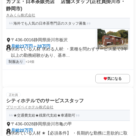
カフェ・日本茶販売店 店舗スタッフ(正社員掛川市・
静岡市)
きみくら株式会社
海外でも人気の日本茶専門店のスタッフ募集
〒436-0016静岡県掛川市板沢
月給23万円～28万円
求めている人材 求める人材: ・業種を問わずサービス業で3年
以上の勤務経験があり、基本...
制服あり
+14個
気になる
正社員
シティホテルでのサービススタッフ
ブリーズベイホテル株式会社
★交通費支給★残業代支給★車通勤可
〒436-0028静岡県掛川市亀の甲
月給20万円
求めている人材 ✬【必須条件】 ・長期的な勤務に意欲的に取