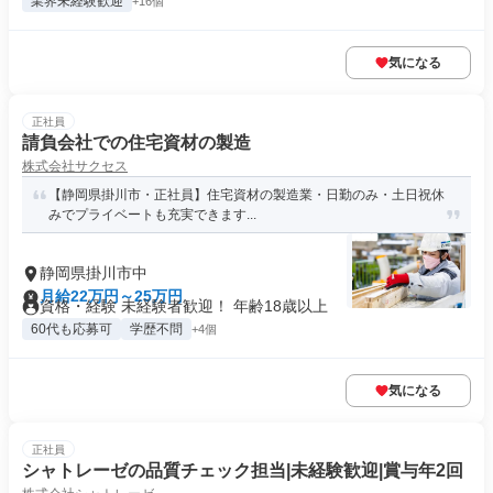
業界未経験歓迎
+16個
気になる
正社員
請負会社での住宅資材の製造
株式会社サクセス
【静岡県掛川市・正社員】住宅資材の製造業・日勤のみ・土日祝休
みでプライベートも充実できます...
静岡県掛川市中
月給22万円～25万円
資格・経験 未経験者歓迎！ 年齢18歳以上
60代も応募可
学歴不問
+4個
気になる
正社員
シャトレーゼの品質チェック担当|未経験歓迎|賞与年2回