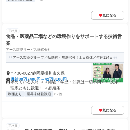
気になる
正社員
食品・医薬品工場などの環境作りをサポートする技術営
業
アース環境サービス株式会社
アース製薬グループ／転勤有・無選択可！土日祝休／年休124日
〒436-0027静岡県掛川市久保
月給30万7400円～42万8100円
求めている人材 ＜＜経験・学歴・知識は一切不問＞＞ 文系・
理系ともに歓迎！ ＜必須条...
制服あり
業界未経験歓迎
+17個
気になる
正社員