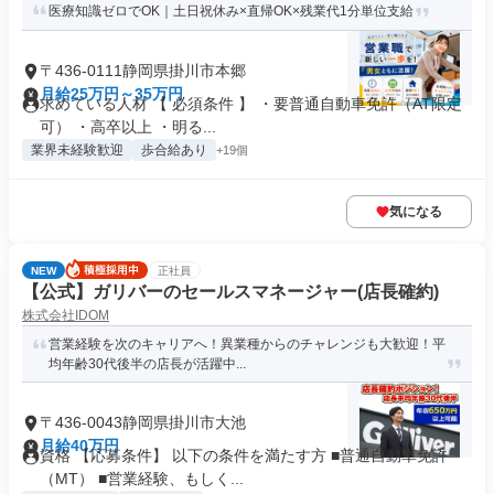
医療知識ゼロでOK｜土日祝休み×直帰OK×残業代1分単位支給
〒436-0111静岡県掛川市本郷
月給25万円～35万円
求めている人材 【 必須条件 】 ・要普通自動車免許（AT限定
可） ・高卒以上 ・明る...
業界未経験歓迎
歩合給あり
+19個
気になる
NEW
正社員
【公式】ガリバーのセールスマネージャー(店長確約)
株式会社IDOM
営業経験を次のキャリアへ！異業種からのチャレンジも大歓迎！平
均年齢30代後半の店長が活躍中...
〒436-0043静岡県掛川市大池
月給40万円
資格 【応募条件】 以下の条件を満たす方 ■普通自動車免許
（MT） ■営業経験、もしく...