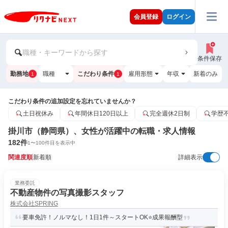
会員登録
ログイン
職種・キーワードから探す
条件保存
勤務地
職種
こだわり条件
雇用形態
年収
新着のみ
1
1
こだわり条件の追加設定を忘れていませんか？
土日祝休み
年間休日120日以上
完全週休2日制
学歴
掛川市（静岡県）、女性が活躍中の転職・求人情報
182
件
1
〜
100
件目を表示中
関連度順
新着順
詳細表示
業務委託
不動産物件の写真撮影スタッフ
株式会社SPRING
要車免許！ノルマなし！1日1件～スタートOK⭐成果報酬型