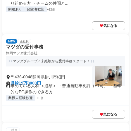
り組める方 ・チームの仲間と...
制服あり
経験者歓迎
+12個
気になる
NEW
正社員
マツダの受付事務
静岡マツダ株式会社
マツダグループ／未経験から受付事務スタート！
〒436-0048静岡県掛川市細田
月給19万8000円
求めている人材 ＜必須＞ ・普通自動車免許（AT可） ・基本
的なPC操作のできる方 ...
業界未経験歓迎
+16個
気になる
正社員