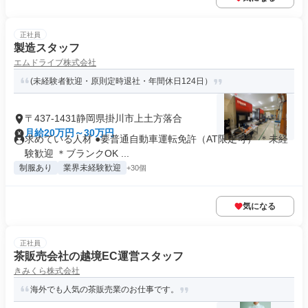
正社員
製造スタッフ
エムドライブ株式会社
(未経験者歓迎・原則定時退社・年間休日124日）
〒437-1431静岡県掛川市上土方落合
月給20万円～30万円
求めている人材 ●要普通自動車運転免許（AT限定可） ＊未経
験歓迎 ＊ブランクOK ...
制服あり
業界未経験歓迎
+30個
気になる
正社員
茶販売会社の越境EC運営スタッフ
きみくら株式会社
海外でも人気の茶販売業のお仕事です。