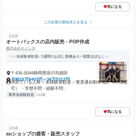
気になる
この企業の類似求人を見る
正社員
オートバックスの店内販売・POP作成
株式会社キノシタ
✅未経験者歓迎✅1週間のお試し勤務あり✅残業ほぼなし
〒436-0048静岡県掛川市細田
月給20万8403円～36万5312円
求めている人材 ✅未経験者歓迎 ✅要普通自動車免許（AT限定
可） ・学歴不問・経験不問...
業界未経験歓迎
+11個
気になる
正社員
auショップの接客・販売スタッフ