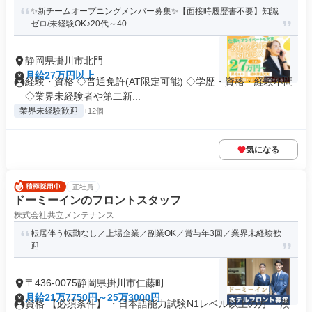
✨新チームオープニングメンバー募集✨【面接時履歴書不要】知識
ゼロ/未経験OK♪20代～40...
静岡県掛川市北門
月給27万円以上
経験・資格 ◇普通免許(AT限定可能) ◇学歴・資格・経験不問
◇業界未経験者や第二新...
業界未経験歓迎
+12個
気になる
正社員
ドーミーインのフロントスタッフ
株式会社共立メンテナンス
転居伴う転勤なし／上場企業／副業OK／賞与年3回／業界未経験歓
迎
〒436-0075静岡県掛川市仁藤町
月給21万7750円～25万3000円
資格 【必須条件】 ・日本語能力試験N1レベル以上の方 ・漢