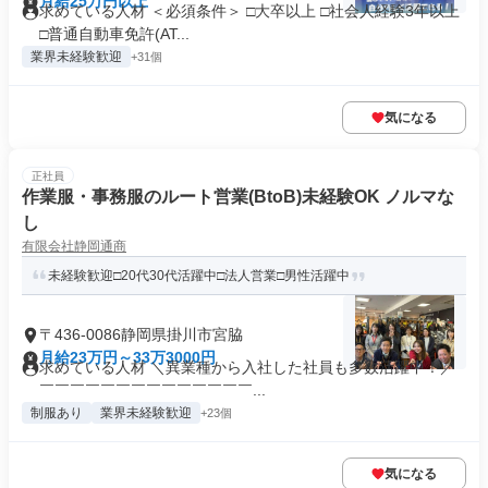
月給25万円以上
求めている人材 ＜必須条件＞ □大卒以上 □社会人経験3年以上
□普通自動車免許(AT...
業界未経験歓迎
+31個
気になる
正社員
作業服・事務服のルート営業(BtoB)未経験OK ノルマな
し
有限会社静岡通商
未経験歓迎□20代30代活躍中□法人営業□男性活躍中
〒436-0086静岡県掛川市宮脇
月給23万円～33万3000円
求めている人材 ＼異業種から入社した社員も多数活躍中！／
￣￣￣￣￣￣￣￣￣￣￣￣￣￣...
制服あり
業界未経験歓迎
+23個
気になる