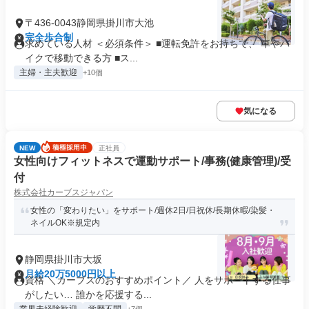
〒436-0043静岡県掛川市大池
完全歩合制
求めている人材 ＜必須条件＞ ■運転免許をお持ちで、 車やバ
イクで移動できる方 ■ス...
主婦・主夫歓迎
+10個
気になる
NEW
正社員
女性向けフィットネスで運動サポート/事務(健康管理)/受
付
株式会社カーブスジャパン
女性の「変わりたい」をサポート/週休2日/日祝休/長期休暇/染髪・
ネイルOK※規定内
静岡県掛川市大坂
月給20万5000円以上
資格 ＼カーブスのおすすめポイント／ 人をサポートする仕事
がしたい… 誰かを応援する...