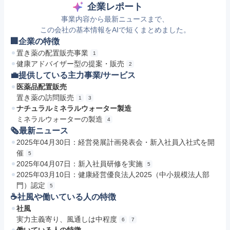
企業レポート
事業内容から最新ニュースまで、
この会社の基本情報をAIで短くまとめました。
🏢企業の特徴
置き薬の配置販売事業
1
健康アドバイザー型の提案・販売
2
💼提供している主力事業/サービス
医薬品配置販売
置き薬の訪問販売
1
3
ナチュラルミネラルウォーター製造
ミネラルウォーターの製造
4
🗞最新ニュース
2025年04月30日：経営発展計画発表会・新入社員入社式を開
催
5
2025年04月07日：新入社員研修を実施
5
2025年03月10日：健康経営優良法人2025（中小規模法人部
門）認定
5
☕️社風や働いている人の特徴
社風
実力主義寄り、風通しは中程度
6
7