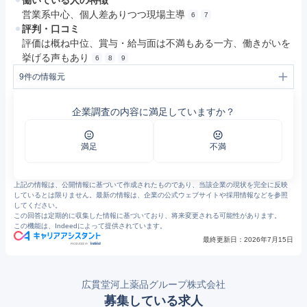
働いている人の特徴
営業系中心、個人差ありつつ現場主導
6
7
評判・口コミ
評価は概ね中位、賞与・給与面は不満もある一方、働きがいを
挙げる声もあり
6
8
9
9
件の情報元
1
https://www.kkg9985.com/
2
広貫堂河上薬品グループ株式会社採用サイト
企業調査の内容に満足していますか？
3
河上薬品グループの2027年度会社概要 | マイナビ2028
4
https://www.kkg9985.com/access
5
お知らせ – 河上薬品グループ
6
広貫堂河上薬品グループの評判・口コミ - エン カイシャの評判
満足
不満
7
https://www.openwork.jp/company.php?m_id=a0C2x00000WDdwu
8
https://www.openwork.jp/one_answer.php?qco=2&vid=a0A2x00000Jt0Kg
9
https://www.openwork.jp/company_answer.php?m_id=a0C2x00000WDdwu&q_no=2
上記の情報は、公開情報に基づいて作成されたものであり、当該企業の現状を完全に反映
しているとは限りません。最新の情報は、企業の公式ウェブサイトや採用情報などを参照
してください。
この回答は定期的に収集した情報に基づいており、将来変更される可能性があります。
この機能は、Indeedによって提供されています。
最終更新日：
2026年7月15日
広貫堂河上薬品グループ株式会社
募集している求人