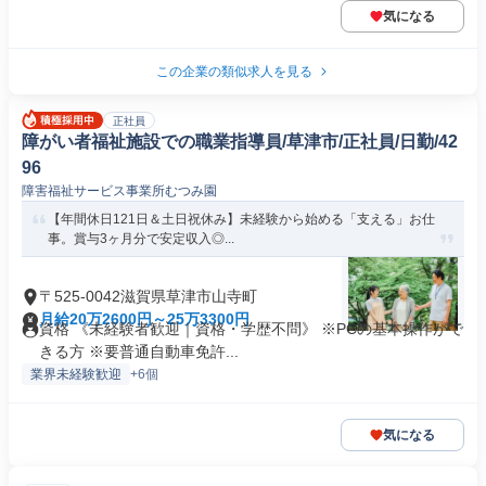
気になる
この企業の類似求人を見る
正社員
障がい者福祉施設での職業指導員/草津市/正社員/日勤/42
96
障害福祉サービス事業所むつみ園
【年間休日121日＆土日祝休み】未経験から始める「支える」お仕
事。賞与3ヶ月分で安定収入◎...
〒525-0042滋賀県草津市山寺町
月給20万2600円～25万3300円
資格 《未経験者歓迎｜資格・学歴不問》 ※PCの基本操作がで
きる方 ※要普通自動車免許...
業界未経験歓迎
+6個
気になる