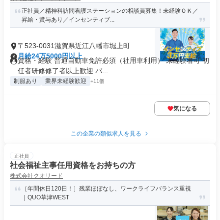
正社員／精神科訪問看護ステーションの相談員募集！未経験ＯＫ／
昇給・賞与あり／インセンティブ...
〒523-0031滋賀県近江八幡市堀上町
月給24万5000円以上
資格・経験 普通自動車免許必須（社用車利用） 未経験者可 初
任者研修修了者以上歓迎 パ...
制服あり
業界未経験歓迎
+11個
気になる
この企業の類似求人を見る
正社員
社会福祉主事任用資格をお持ちの方
株式会社クオリード
［年間休日120日！］残業ほぼなし、ワークライフバランス重視
｜QUO草津WEST