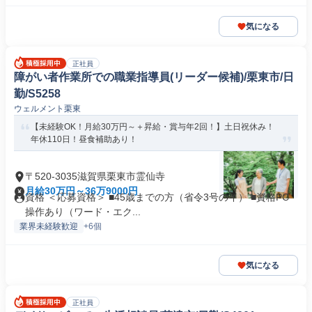
気になる
正社員
障がい者作業所での職業指導員(リーダー候補)/栗東市/日
勤/S5258
ウェルメント栗東
【未経験OK！月給30万円～＋昇給・賞与年2回！】土日祝休み！
年休110日！昼食補助あり！
〒520-3035滋賀県栗東市霊仙寺
月給30万円～36万9000円
資格 ＜応募資格＞ ■45歳までの方（省令3号のイ） ■資格PC
操作あり（ワード・エク...
業界未経験歓迎
+6個
気になる
正社員