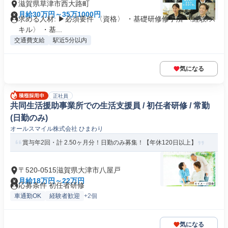
滋賀県草津市西大路町
月給30万円～35万1000円
求める人材: ▶必須要件 〈資格〉 ・基礎研修修了済 〈経験/ス
キル〉 ・基...
交通費支給
駅近5分以内
気になる
正社員
共同生活援助事業所での生活支援員 / 初任者研修 / 常勤
(日勤のみ)
オールスマイル株式会社 ひまわり
賞与年2回・計 2.50ヶ月分！日勤のみ募集！【年休120日以上】
〒520-0515滋賀県大津市八屋戸
月給18万円～22万円
応募条件 初任者研修
車通勤OK
経験者歓迎
+2個
気になる