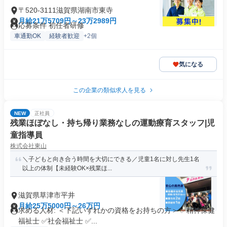
〒520-3111滋賀県湖南市東寺
月給21万5709円～23万2989円
応募条件 初任者研修
車通勤OK
経験者歓迎
+2個
気になる
この企業の類似求人を見る
NEW
正社員
残業ほぼなし・持ち帰り業務なしの運動療育スタッフ|児
童指導員
株式会社東山
＼子どもと向き合う時間を大切にできる／児童1名に対し先生1名
以上の体制【未経験OK×残業ほ...
滋賀県草津市平井
月給25万5000円～26万円
求める人材: ＜下記いずれかの資格をお持ちの方＞ ✅精神保健
福祉士 ✅社会福祉士 ✅...