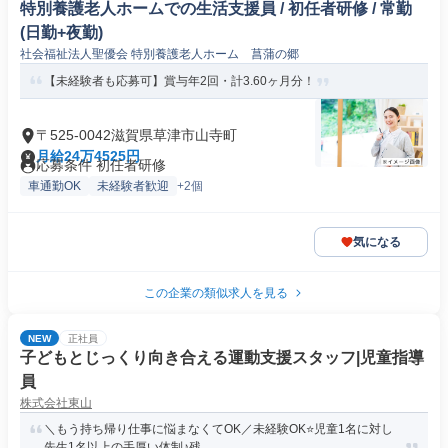
特別養護老人ホームでの生活支援員 / 初任者研修 / 常勤
(日勤+夜勤)
社会福祉法人聖優会 特別養護老人ホーム 菖蒲の郷
【未経験者も応募可】賞与年2回・計3.60ヶ月分！
〒525-0042滋賀県草津市山寺町
月給24万4525円
応募条件 初任者研修
車通勤OK
未経験者歓迎
+2個
気になる
この企業の類似求人を見る
NEW
正社員
子どもとじっくり向き合える運動支援スタッフ|児童指導
員
株式会社東山
＼もう持ち帰り仕事に悩まなくてOK／未経験OK⭐児童1名に対し
先生1名以上の手厚い体制♪残...