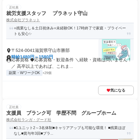
正社員
就労支援スタッフ プラネット守山
株式会社プラネット
⭐残業なし＆土日祝休み⭐未経験OK！17時終了で家庭・プライベー
トも安心✨️
〒524-0041滋賀県守山市勝部
時給1480円～1580円
応募資格 ◆応募資格・歓迎条件 ＼経験・資格は問いません！
／ 高卒以上であれば、これま...
副業・WワークOK
+29個
気になる
正社員
支援員 ブランク可 学歴不問 グループホーム
株式会社ランガ・グード社
■1ユニット2～3名体制■キャリアアップも可能な環境！ ■残業ほぼ
なし■賞与年3回■ブラ...