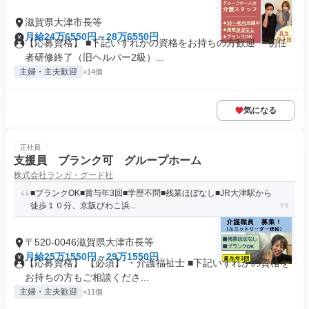
滋賀県大津市長等
月給24万6550円～28万6550円
【応募資格】 ■下記いずれかの資格をお持ちの方歓迎 ・初任
者研修終了（旧ヘルパー2級）...
主婦・主夫歓迎
+14個
気になる
正社員
支援員 ブランク可 グループホーム
株式会社ランガ・グード社
■ブランクOK■賞与年3回■学歴不問■残業ほぼなし■JR大津駅から
徒歩１０分、京阪びわこ浜...
〒520-0046滋賀県大津市長等
月給25万1550円～29万1550円
【応募資格】 【必須】 ・介護福祉士 ■下記いずれかの資格を
お持ちの方もご相談くださ...
主婦・主夫歓迎
+11個