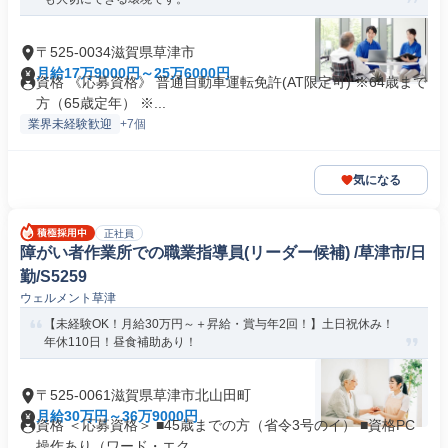
〒525-0034滋賀県草津市
月給17万9000円～25万6000円
資格 《応募資格》 普通自動車運転免許(AT限定可) ※64歳まで
方（65歳定年） ※...
業界未経験歓迎
+7個
気になる
正社員
障がい者作業所での職業指導員(リーダー候補) /草津市/日
勤/S5259
ウェルメント草津
【未経験OK！月給30万円～＋昇給・賞与年2回！】土日祝休み！
年休110日！昼食補助あり！
〒525-0061滋賀県草津市北山田町
月給30万円～36万9000円
資格 ＜応募資格＞ ■45歳までの方（省令3号のイ） ■資格PC
操作あり（ワード・エク...