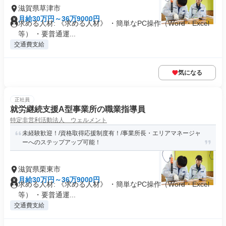
滋賀県草津市
月給30万円～36万9000円
求める人材: 《求める人材》 ・簡単なPC操作（Word・Excel
等） ・要普通運...
交通費支給
気になる
正社員
就労継続支援A型事業所の職業指導員
特定非営利活動法人 ウェルメント
未経験歓迎！/資格取得応援制度有！/事業所長・エリアマネージャ
ーへのステップアップ可能！
滋賀県栗東市
月給30万円～36万9000円
求める人材: 《求める人材》 ・簡単なPC操作（Word・Excel
等） ・要普通運...
交通費支給