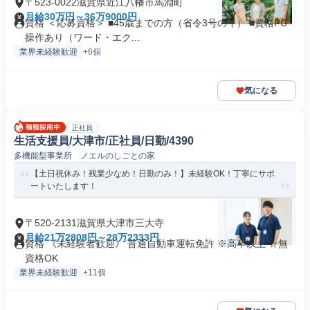
〒523-0022滋賀県近江八幡市馬淵町
月給30万円～36万9000円
資格 ＜応募資格＞ ■45歳までの方（省令3号のイ） ■資格PC
操作あり（ワード・エク...
業界未経験歓迎
+6個
気になる
正社員
生活支援員/大津市/正社員/日勤/4390
多機能型事業所 ノエルのしごとの家
【土日祝休み！残業少なめ！日勤のみ！】未経験OK！丁寧にサポ
ートいたします！
〒520-2131滋賀県大津市三大寺
月給21万2808円～28万2333円
資格 《未経験者歓迎》 普通自動車運転免許 ※高卒以上 ☆無
資格OK
業界未経験歓迎
+11個