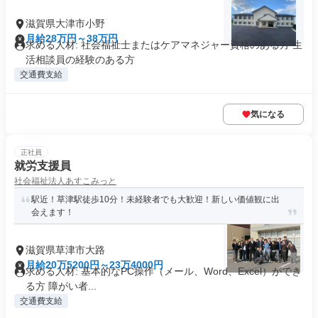
滋賀県大津市小野
月給28万円～38万円
求める人材: 社会福祉士またはケアマネジャー資格のある方 生
活相談員の経験のある方
交通費支給
気になる
正社員
就労支援員
社会福祉法人あすこみっと
駅近！草津駅徒歩10分！未経験者でも大歓迎！新しい価値観に出
会えます！
滋賀県草津市大路
月給20万5200円～23万4000円
求める人材: 基本的なPC操作（メール、Word、Excel）ができ
る方 障がい者...
交通費支給