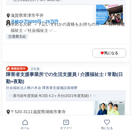
滋賀県草津市平井
月給25万5000円～26万円
求める人材: ＜下記いずれかの資格をお持ちの方＞ ✅精神保健
福祉士 ✅社会福祉士 ✅...
交通費支給
気になる
正社員
障害者支援事業所での生活支援員 / 介護福祉士 / 常勤(日
勤+夜勤)
社会福祉法人椎の木会 障害者支援施設落穂寮
賞与前年度実績 年2回 4.2ヶ月分(2021年度実績)！
〒520-3111滋賀県湖南市東寺
月給21万5709円～23万2989円
応募条件 介護福祉士
車通勤OK
経験者歓迎
+2個
ホーム
オファー
気になる