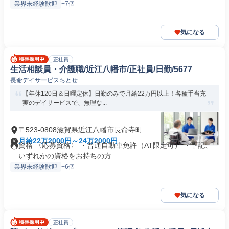
業界未経験歓迎
+7個
気になる
正社員
生活相談員・介護職/近江八幡市/正社員/日勤/5677
長命デイサービスちとせ
【年休120日＆日曜定休】日勤のみで月給22万円以上！各種手当充
実のデイサービスで、無理な...
〒523-0808滋賀県近江八幡市長命寺町
月給22万2000円～24万2000円
資格 〈応募資格〉 ・普通自動車免許（AT限定可） ・下記、
いずれかの資格をお持ちの方...
業界未経験歓迎
+6個
気になる
正社員