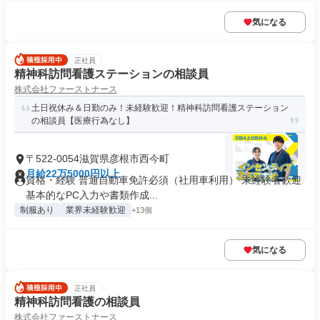
気になる
正社員
精神科訪問看護ステーションの相談員
株式会社ファーストナース
土日祝休み＆日勤のみ！未経験歓迎！精神科訪問看護ステーション
の相談員【医療行為なし】
〒522-0054滋賀県彦根市西今町
月給22万5000円以上
資格・経験 普通自動車免許必須（社用車利用） 未経験者歓迎
基本的なPC入力や書類作成...
制服あり
業界未経験歓迎
+13個
気になる
正社員
精神科訪問看護の相談員
株式会社ファーストナース