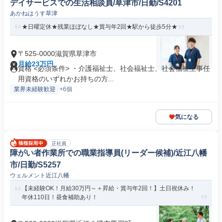
デイサービスでの生活相談員/草津市/日勤/S4201
あかねはうす草津
★日曜定休★残業ほぼなし★賞与年2回★駅から徒歩5分★
〒525-0000滋賀県草津市
月給23万円
資格 <必須条件> ・介護福祉士、社会福祉士、社会福祉主事任
用資格のいずれかお持ちの方...
業界未経験歓迎
+6個
気になる
正社員
障がい者作業所での職業指導員(リーダー候補)/近江八幡
市/日勤/S5257
ウェルメント近江八幡
【未経験OK！月給30万円～＋昇給・賞与年2回！】土日祝休み！
年休110日！昼食補助あり！