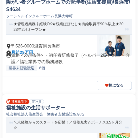
障がい者グループホームでの管理者(生活支援員)/長浜市/
S4634
ソーシャルインクルーホーム長浜大寺町
★管理者業務未経験OK★残業ほぼなし★有給取得率90％以上★20
23年2月オープン★
〒526-0000滋賀県長浜市
月給29万円
資格 <必須条件> ・初任者研修修了（ヘルパー2級）以上 ・介
護／福祉業界での勤務経験...
業界未経験歓迎
+6個
気になる
正社員
福祉施設の生活サポーター
社会福祉法人蒲生野会 障害者支援施設あかね
＼未経験からのスタートを応援！／研修充実☆ボーナス3.5ヶ月分
☆