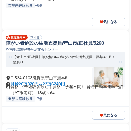
業界未経験歓迎
+6個
気になる
正社員
障がい者施設の生活支援員/守山市/正社員/5290
湖南地域障害者生活支援センター
【守山市/正社員】無資格OKの障がい者生活支援員！賞与3ヶ月！
寮あり
〒524-0103滋賀県守山市洲本町
月給20万320円～22万6240円
資格 《未経験者歓迎｜資格・学歴不問》 普通自動車運転免許
（AT限定可） 18歳～64...
業界未経験歓迎
+7個
気になる
正社員