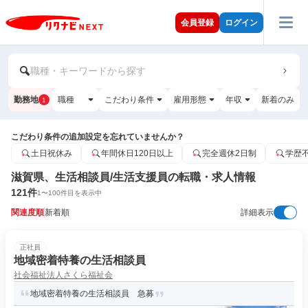
会員登録
ログイン
職種・キーワードから探す
勤務地
職種
こだわり条件
雇用形態
年収
新着のみ
1
こだわり条件の追加設定を忘れていませんか？
土日祝休み
年間休日120日以上
完全週休2日制
学歴
滋賀県、生活相談員/生活支援員の転職・求人情報
121
件
1
〜
100
件目を表示中
関連度順
新着順
詳細表示
正社員
地域密着特養の生活相談員
社会福祉法人さくら福祉会
地域密着特養の生活相談員 急募