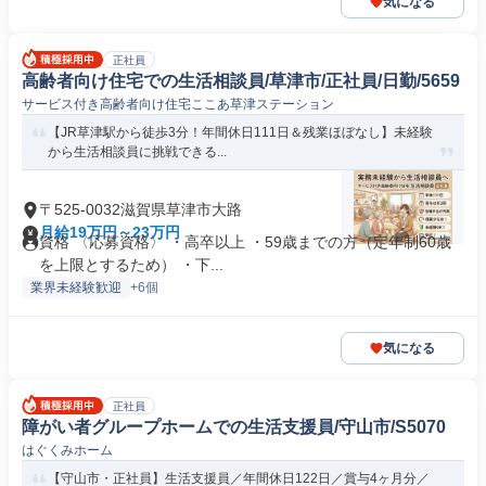
気になる
正社員
高齢者向け住宅での生活相談員/草津市/正社員/日勤/5659
サービス付き高齢者向け住宅ここあ草津ステーション
【JR草津駅から徒歩3分！年間休日111日＆残業ほぼなし】未経験
から生活相談員に挑戦できる...
〒525-0032滋賀県草津市大路
月給19万円～23万円
資格 〈応募資格〉 ・高卒以上 ・59歳までの方（定年制60歳
を上限とするため） ・下...
業界未経験歓迎
+6個
気になる
正社員
障がい者グループホームでの生活支援員/守山市/S5070
はぐくみホーム
【守山市・正社員】生活支援員／年間休日122日／賞与4ヶ月分／