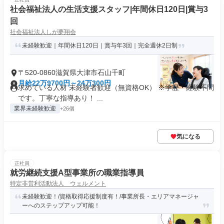
社会福祉法人の生活支援スタッフ|年間休日120日|賞与3
回
社会福祉法人しが夢翔会
未経験歓迎｜年間休日120日｜賞与年3回｜完全週休2日制
〒520-0860滋賀県大津市石山千町
月給22万9700円～24万300円
求めている人材 未経験者歓迎（無資格OK） ※学歴・経験不問
です。丁寧な指導あり！ ...
業界未経験歓迎
+26個
気になる
正社員
就労継続支援A型事業所の職業指導員
特定非営利活動法人 ウェルメント
未経験歓迎！/資格取得応援制度有！/事業所長・エリアマネージャ
ーへのステップアップ可能！