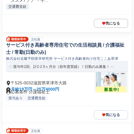
ススメ♪ ／／ ＊子...
交通費支給
気になる
正社員
サービス付き高齢者専用住宅での生活相談員 / 介護福祉
士 / 常勤(日勤のみ)
株式会社近畿予防医学研究所 サービス付き高齢者向け住宅ここあ草津
賞与年2回、計2-2.5ヶ月分（前年度実績）！日勤のみ募集！
〒525-0032滋賀県草津市大路
月給19万円～25万4000円
応募条件 介護福祉士
賞与あり
交通費支給
気になる
正社員