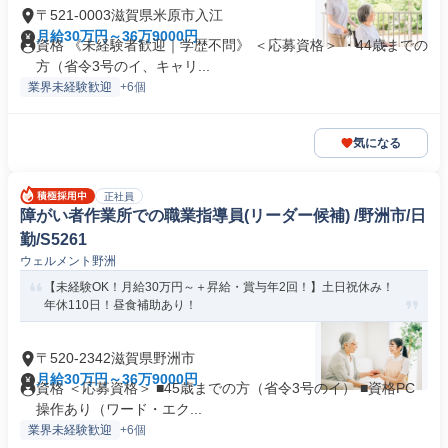
〒521-0003滋賀県米原市入江
月給30万円～36万9000円
資格 《未経験者歓迎｜学歴不問》 ＜応募資格＞ ・44歳までの
方（省令3号のイ、キャリ...
業界未経験歓迎
+6個
気になる
正社員
障がい者作業所での職業指導員(リーダー候補) /野洲市/日
勤/S5261
ウェルメント野洲
【未経験OK！月給30万円～＋昇給・賞与年2回！】土日祝休み！
年休110日！昼食補助あり！
〒520-2342滋賀県野洲市
月給30万円～36万9000円
資格 ＜応募資格＞ ■45歳までの方（省令3号のイ） ■資格PC
操作あり（ワード・エク...
業界未経験歓迎
+6個