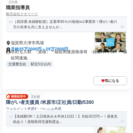
正社員
職業指導員
株式会社クオリード
［高待遇 未経験歓迎］定着率90％の地域no1事業所！障がい者の
方の未来を共に支えませんか...
滋賀県大津市馬場
月給25万2000円～29万7000円
求める人材: 〈資格〉 * 福祉関連資格保有 〈経験/スキル〉 * 福
祉関連施...
交通費支給
駅近5分以内
気になる
正社員
障がい者支援員 /米原市/正社員/日勤/5380
ウェルメント米原4・ぺいふぉ米原
【未経験OK！土日祝休み＆年休110日！】月給30万円～！昼食支
給あり！資格取得支援制度あ...