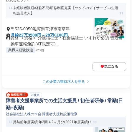
株式会社ツクイ
未経験者歓迎/経験不問/研修制度充実【ツクイのデイサービス/生活
相談員求人】
〒525-0050滋賀県草津市南草津
月給22万9500円～28万6100円
資格 ＜資格＞ 介護福祉士・社会福祉士 いずれか必須 普通自
動車運転免許(AT限定可)...
業界未経験歓迎
+23個
気になる
この企業の類似求人を見る
正社員
障害者支援事業所での生活支援員 / 初任者研修 / 常勤(日
勤+夜勤)
社会福祉法人椎の木会 障害者支援施設落穂寮
賞与前年度実績 年2回 4.2ヶ月分(2021年度実績)！