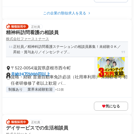
この企業の類似求人を見る
正社員
精神科訪問看護の相談員
株式会社ファーストナース
正社員／精神科訪問看護ステーションの相談員募集！未経験ＯＫ／
昇給・賞与あり／インセンティブ...
〒522-0054滋賀県彦根市西今町
月給24万5000円以上
資格・経験 普通自動車免許必須（社用車利用） 未経験者可 初
任者研修修了者以上歓迎 パ...
制服あり
業界未経験歓迎
+11個
気になる
正社員
デイサービスでの生活相談員