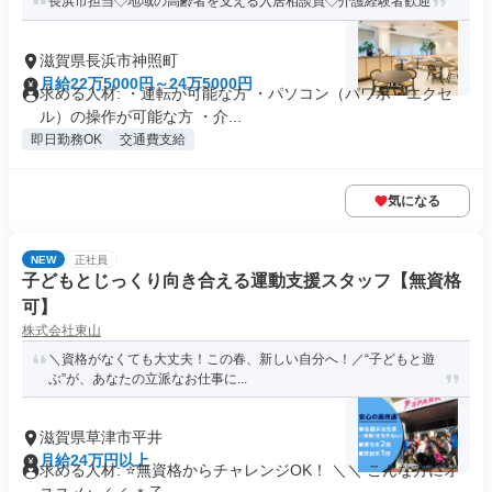
長浜市担当◇地域の高齢者を支える入居相談員◇介護経験者歓迎
滋賀県長浜市神照町
月給22万5000円～24万5000円
求める人材: ・運転が可能な方 ・パソコン（パワポ・エクセ
ル）の操作が可能な方 ・介...
即日勤務OK
交通費支給
気になる
NEW
正社員
子どもとじっくり向き合える運動支援スタッフ【無資格
可】
株式会社東山
＼資格がなくても大丈夫！この春、新しい自分へ！／“子どもと遊
ぶ”が、あなたの立派なお仕事に...
滋賀県草津市平井
月給24万円以上
求める人材: ⭐無資格からチャレンジOK！ ＼＼ こんな方にオ