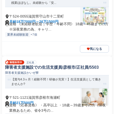
残業ほぼなし。未経験から「安...
〒524-0055滋賀県守山市十二里町
月給18万7000円～26万1500円
資格 《未経験者歓迎｜学歴・年齢不問》 18歳～45歳までの方
※深夜業務の為、キャリ...
業界未経験歓迎
+7個
気になる
正社員
障害者支援施設での生活支援員/彦根市/正社員/5503
障害者支援施設かいぜ寮
【賞与4.3ヶ月！経験不問！研修が充実！】生活支援員として働き
ませんか?
〒521-1121滋賀県彦根市海瀬町
月給21万500円
資格 《応募資格》 ・高卒以上 ・18歳～39歳までの方（深夜
業務あるため、省令3号の...