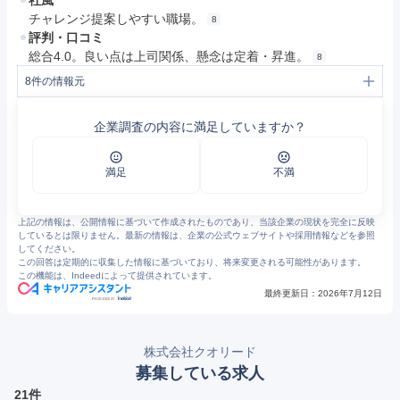
社風
チャレンジ提案しやすい職場。
8
評判・口コミ
総合4.0。良い点は上司関係、懸念は定着・昇進。
8
8
件の情報元
1
就労継続支援B型事業所「儀兵衛WORKS」を京都市に開所 | 株式会社クオリードのプレスリリース
2
［障がい福祉］クオリードと台湾のマリア財団が国際連携 | 株式会社クオリードのプレスリリース
企業調査の内容に満足していますか？
3
ハローワークインターネットサービス - 求人情報検索・一覧
4
就労継続支援A型・B型事業所 株式会社クオリード
5
施設紹介 - 就労継続支援A型・B型事業所 株式会社クオリード
6
https://www.pref.shiga.lg.jp/file/attachment/5512333.pdf
満足
不満
7
お知らせ - 就労継続支援A型・B型事業所 株式会社クオリード
8
https://jp.indeed.com/cmp/%E6%A0%AA%E5%BC%8F%E4%BC%9A%E7%A4%BE%E3%82%AF%E3%82%AA%E3%83%AA%E3%83%BC%E3%83%89-4/reviews
上記の情報は、公開情報に基づいて作成されたものであり、当該企業の現状を完全に反映
しているとは限りません。最新の情報は、企業の公式ウェブサイトや採用情報などを参照
してください。
この回答は定期的に収集した情報に基づいており、将来変更される可能性があります。
この機能は、Indeedによって提供されています。
最終更新日：
2026年7月12日
株式会社クオリード
募集している求人
21件