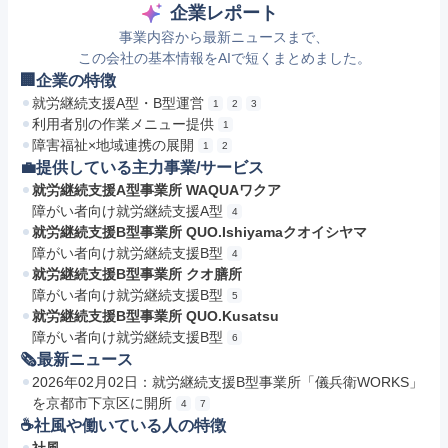
企業レポート
事業内容から最新ニュースまで、
この会社の基本情報をAIで短くまとめました。
🏢企業の特徴
就労継続支援A型・B型運営
1
2
3
利用者別の作業メニュー提供
1
障害福祉×地域連携の展開
1
2
💼提供している主力事業/サービス
就労継続支援A型事業所 WAQUAワクア
障がい者向け就労継続支援A型
4
就労継続支援B型事業所 QUO.Ishiyamaクオイシヤマ
障がい者向け就労継続支援B型
4
就労継続支援B型事業所 クオ膳所
障がい者向け就労継続支援B型
5
就労継続支援B型事業所 QUO.Kusatsu
障がい者向け就労継続支援B型
6
🗞最新ニュース
2026年02月02日：就労継続支援B型事業所「儀兵衛WORKS」
を京都市下京区に開所
4
7
☕️社風や働いている人の特徴