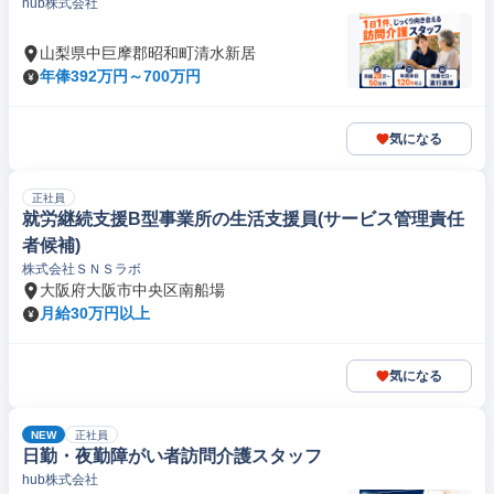
hub株式会社
山梨県中巨摩郡昭和町清水新居
年俸392万円～700万円
気になる
正社員
就労継続支援B型事業所の生活支援員(サービス管理責任
者候補)
株式会社ＳＮＳラボ
大阪府大阪市中央区南船場
月給30万円以上
気になる
NEW
正社員
日勤・夜勤障がい者訪問介護スタッフ
hub株式会社