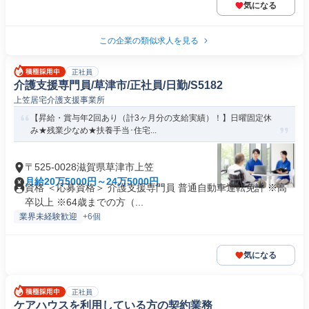
気になる
この企業の類似求人を見る
正社員
介護支援専門員/草津市/正社員/日勤/S5182
上笠居宅介護支援事業所
【昇給・賞与年2回あり（計3ヶ月分の支給実績）！】日曜固定休
み★残業少なめ★扶養手当･住宅...
〒525-0028滋賀県草津市上笠
月給20万5000円～24万5000円
資格 ＜応募資格＞ 介護支援専門員 普通自動車運転免許 ※高
卒以上 ※64歳までの方（...
業界未経験歓迎
+6個
気になる
正社員
ケアハウスを利用している方の契約業務