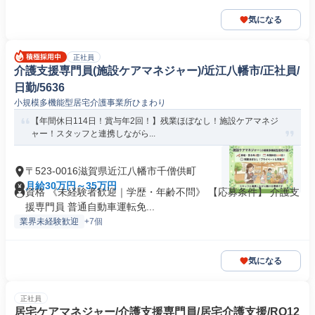
気になる
正社員
介護支援専門員(施設ケアマネジャー)/近江八幡市/正社員/
日勤/5636
小規模多機能型居宅介護事業所ひまわり
【年間休日114日！賞与年2回！】残業ほぼなし！施設ケアマネジ
ャー！スタッフと連携しながら...
〒523-0016滋賀県近江八幡市千僧供町
月給30万円～35万円
資格 《未経験者歓迎｜学歴・年齢不問》 【応募条件】 介護支
援専門員 普通自動車運転免...
業界未経験歓迎
+7個
気になる
正社員
居宅ケアマネジャー/介護支援専門員/居宅介護支援/RO12