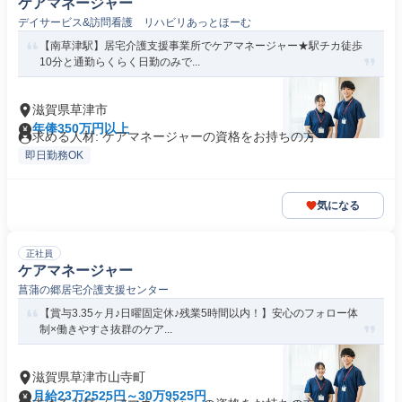
ケアマネージャー
デイサービス&訪問看護 リハビリあっとほーむ
【南草津駅】居宅介護支援事業所でケアマネージャー★駅チカ徒歩
10分と通勤らくらく日勤のみで...
滋賀県草津市
年俸350万円以上
求める人材: ケアマネージャーの資格をお持ちの方
即日勤務OK
気になる
正社員
ケアマネージャー
菖蒲の郷居宅介護支援センター
【賞与3.35ヶ月♪日曜固定休♪残業5時間以内！】安心のフォロー体
制×働きやすさ抜群のケア...
滋賀県草津市山寺町
月給23万2525円～30万9525円