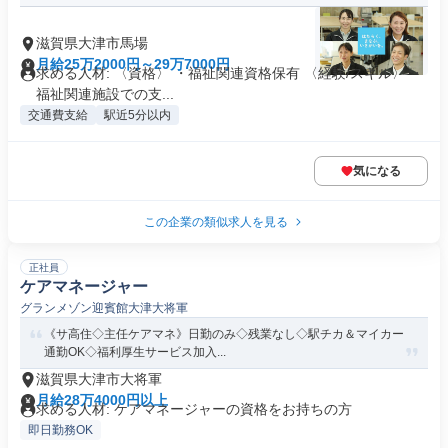
滋賀県大津市馬場
月給25万2000円～29万7000円
求める人材: 〈資格〉 ・福祉関連資格保有 〈経験/スキル〉 ・
福祉関連施設での支...
交通費支給
駅近5分以内
気になる
この企業の類似求人を見る
正社員
ケアマネージャー
グランメゾン迎賓館大津大将軍
《サ高住◇主任ケアマネ》日勤のみ◇残業なし◇駅チカ＆マイカー
通勤OK◇福利厚生サービス加入...
滋賀県大津市大将軍
月給28万4000円以上
求める人材: ケアマネージャーの資格をお持ちの方
即日勤務OK