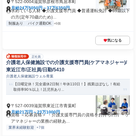
〒522-0004滋賀県彦根市鳥居本町
月給24万5050円～37万6350円
求めている人材 ◆介護支援専門員 ◆普通運転免許 ◆69歳以下
の方(定年70歳のため)...
制服あり
バイク通勤OK
+6個
気になる
正社員
介護老人保健施設での介護支援専門員(ケアマネジャー)/
東近江市/正社員/日勤/5410
介護老人保健施設ウェル青葉
【日曜定休！完全週休2日制！年休110日！】残業ほぼなし！有給
取得率90％以上！託児所あり...
〒527-0039滋賀県東近江市青葉町
月給21万円～23万1000円
資格 ＜応募資格＞ ・介護支援専門員の資格をお持ちの方 ・ケ
アマネジャーの業務の経験あ...
業界未経験歓迎
+7個