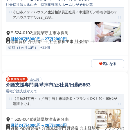
社会福祉法人永山会 特別養護老人ホームしがそせい苑
守山市／ケアハウス／生活相談員正社員／車通勤可／特養併設のケ
アハウスです/6022_288...
〒524-0102滋賀県守山市水保町
月給20万5000円～27万2000円
応募資格 介護福祉士,社会福祉主事,社会福祉士
短期（3ヵ月以内）
+22個
気になる
正社員
介護支援専門員/草津市/正社員/日勤/5663
居宅介護支援かえで
【月給24万円～＋担当手当】未経験者・ブランクOK！40～60代が
活躍中です。
〒525-0048滋賀県草津市追分南
月給24万4000円～26万8000円
資格 <必須資格> 介護支援専門員資格 ☆未経験者・ブランクの