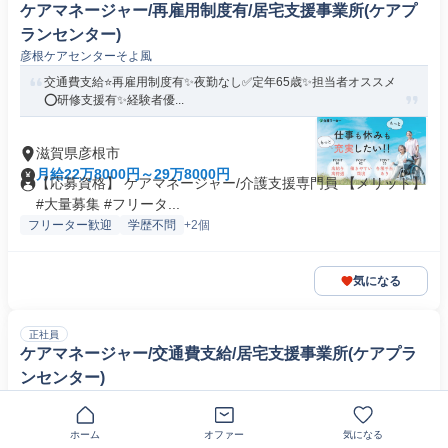
ケアマネージャー/再雇用制度有/居宅支援事業所(ケアプ
ランセンター)
彦根ケアセンターそよ風
交通費支給⭐️再雇用制度有✨夜勤なし✅️定年65歳✨担当者オススメ
⭕️研修支援有✨経験者優...
滋賀県彦根市
月給22万8000円～29万8000円
【応募資格】 ケアマネージャー/介護支援専門員 【メリット】
#大量募集 #フリータ...
フリーター歓迎
学歴不問
+2個
気になる
正社員
ケアマネージャー/交通費支給/居宅支援事業所(ケアプラ
ンセンター)
ケアタウン南草津居宅介護支援事業所
ブランクOK⭐️交通費支給✨再雇用制度有✅️年休110日以上✨担当者
ホーム
オファー
気になる
オススメ⭕️未経験歓迎...