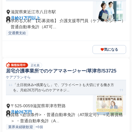
滋賀県東近江市八日市駅
月給21万円以上
求める人材: 【応募資格】 介護支援専門員（ケアマネジャー）
普通自動車免許（AT可...
交通費支給
気になる
正社員
居宅介護事業所でのケアマネージャー/草津市/S3725
ケアプランそら
「土日祝休み×残業なし」で、プライベートも大切にする働き方
を。月給26万円からのケアマネジ...
〒525-0059滋賀県草津市野路
月給26万円
資格 <必須条件> ・普通自動車免許（AT限定可） ＜応募資格
＞ ・普通自動車免許（A...
業界未経験歓迎
+6個