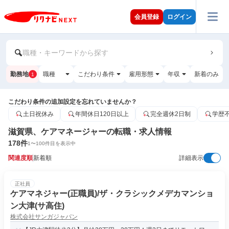
会員登録
ログイン
職種・キーワードから探す
勤務地
職種
こだわり条件
雇用形態
年収
新着のみ
1
こだわり条件の追加設定を忘れていませんか？
土日祝休み
年間休日120日以上
完全週休2日制
学歴
滋賀県、ケアマネージャーの転職・求人情報
178
件
1
〜
100
件目を表示中
関連度順
新着順
詳細表示
正社員
ケアマネジャー(正職員)/ザ・クラシックメデカマンショ
ン大津(サ高住)
株式会社サンガジャパン