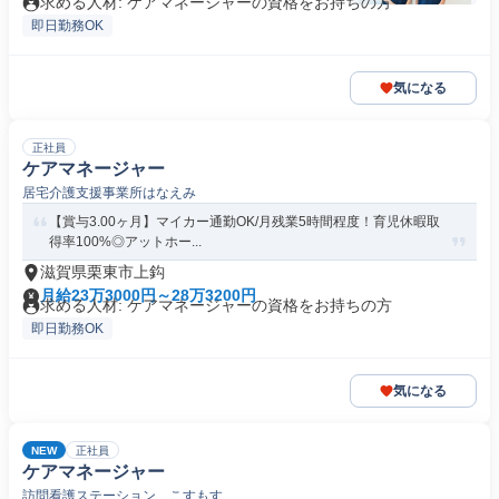
求める人材: ケアマネージャーの資格をお持ちの方
即日勤務OK
気になる
正社員
ケアマネージャー
居宅介護支援事業所はなえみ
【賞与3.00ヶ月】マイカー通勤OK/月残業5時間程度！育児休暇取
得率100%◎アットホー...
滋賀県栗東市上鈎
月給23万3000円～28万3200円
求める人材: ケアマネージャーの資格をお持ちの方
即日勤務OK
気になる
NEW
正社員
ケアマネージャー
訪問看護ステーション こすもす