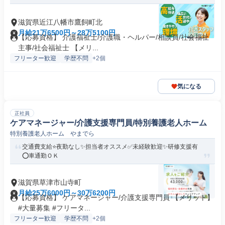
滋賀県近江八幡市鷹飼町北
月給21万6500円～28万5100円
【応募資格】 介護福祉士/介護職・ヘルパー/相談員/社会福祉
主事/社会福祉士 【メリ...
フリーター歓迎
学歴不問
+2個
気になる
正社員
ケアマネージャー/介護支援専門員/特別養護老人ホーム
特別養護老人ホーム やまでら
交通費支給⭐️夜勤なし✨担当者オススメ✅️未経験歓迎✨研修支援有
⭕️車通勤ＯＫ
滋賀県草津市山寺町
月給25万6000円～30万6200円
【応募資格】 ケアマネージャー/介護支援専門員 【メリット】
#大量募集 #フリータ...
フリーター歓迎
学歴不問
+2個