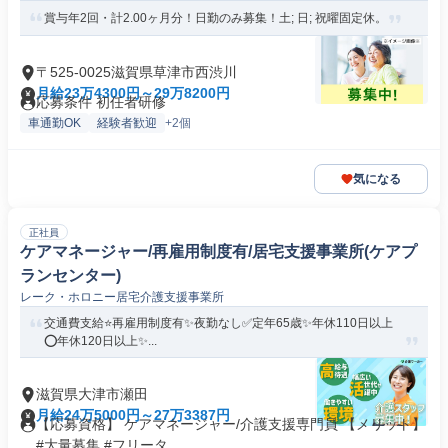
草津
賞与年2回・計2.00ヶ月分！日勤のみ募集！土; 日; 祝曜固定休。
〒525-0025滋賀県草津市西渋川
月給23万4300円～29万8200円
応募条件 初任者研修
車通勤OK
経験者歓迎
+2個
気になる
正社員
ケアマネージャー/再雇用制度有/居宅支援事業所(ケアプ
ランセンター)
レーク・ホロニー居宅介護支援事業所
交通費支給⭐️再雇用制度有✨夜勤なし✅️定年65歳✨年休110日以上
⭕️年休120日以上✨...
滋賀県大津市瀬田
月給24万5000円～27万3387円
【応募資格】 ケアマネージャー/介護支援専門員 【メリット】
#大量募集 #フリータ...