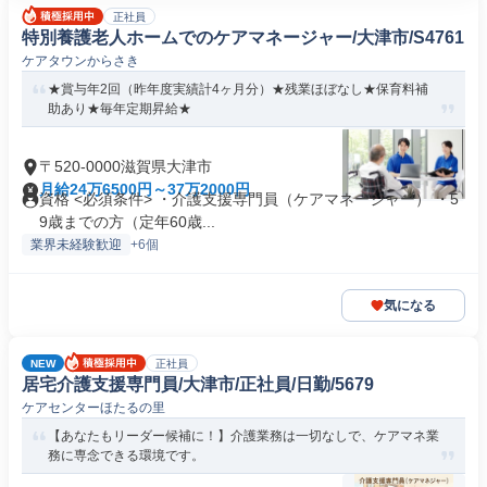
正社員
特別養護老人ホームでのケアマネージャー/大津市/S4761
ケアタウンからさき
★賞与年2回（昨年度実績計4ヶ月分）★残業ほぼなし★保育料補
助あり★毎年定期昇給★
〒520-0000滋賀県大津市
月給24万6500円～37万2000円
資格 <必須条件> ・介護支援専門員（ケアマネージャー） ・5
9歳までの方（定年60歳...
業界未経験歓迎
+6個
気になる
NEW
正社員
居宅介護支援専門員/大津市/正社員/日勤/5679
ケアセンターほたるの里
【あなたもリーダー候補に！】介護業務は一切なしで、ケアマネ業
務に専念できる環境です。