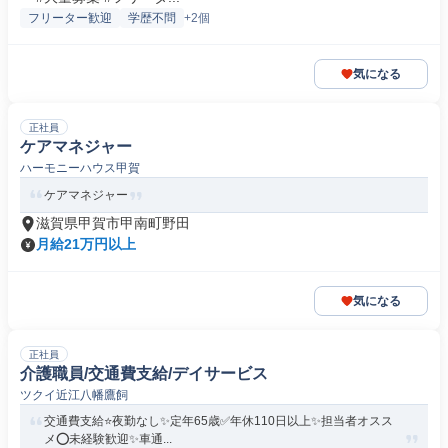
フリーター歓迎
学歴不問
+2個
気になる
正社員
ケアマネジャー
ハーモニーハウス甲賀
ケアマネジャー
滋賀県甲賀市甲南町野田
月給21万円以上
気になる
正社員
介護職員/交通費支給/デイサービス
ツクイ近江八幡鷹飼
交通費支給⭐️夜勤なし✨定年65歳✅️年休110日以上✨担当者オスス
メ⭕️未経験歓迎✨車通...