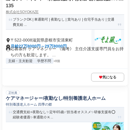
135
株式会社SOYOKAZE
ブランクOK | 車通勤可 | 夜勤なし | 賞与あり | 住宅手当あり | 交通
費支給 ...
〒522-0008滋賀県彦根市安清東町
月給22万8000円～29万8000円
応募条件 ケアマネジャー 《備考》 主任介護支援専門員をお持
ちの方も歓迎します。 ...
主婦・主夫歓迎
学歴不問
+8個
気になる
正社員
ケアマネージャー/夜勤なし/特別養護老人ホーム
特別養護老人ホーム 四季の郷
交通費支給⭐️夜勤なし✨定年65歳✅️担当者オススメ✨研修支援有⭕️
経験者優遇✨車通勤ＯＫ...