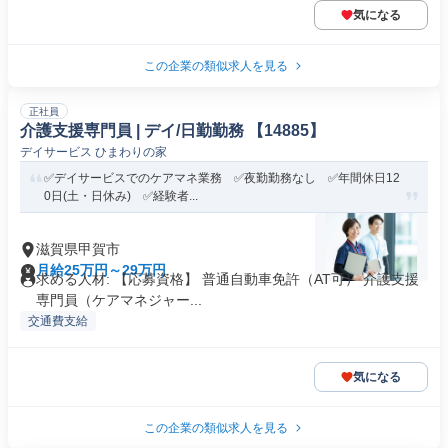
気になる
この企業の類似求人を見る
正社員
介護支援専門員 | デイ/日勤勤務 【14885】
デイサービス ひまわりの家
✅デイサービスでのケアマネ業務 ✅夜勤勤務なし ✅年間休日12
0日(土・日休み) ✅経験者...
滋賀県甲賀市
月給25万円～29万円
求める人材: 【応募資格】 普通自動車免許（AT可） 介護支援
専門員（ケアマネジャー...
交通費支給
気になる
この企業の類似求人を見る