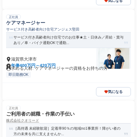
気になる
正社員
ケアマネージャー
サービス付き高齢者向け住宅アンジェス堅田
サービス付き高齢者向け住宅でのお仕事★土・日休み／昇給・賞与
あり／車・バイク通勤OKで通勤...
滋賀県大津市
年俸400万円～420万円
求める人材: ケアマネージャーの資格をお持ちの方
即日勤務OK
気になる
正社員
ご利用者の就職・作業の手伝い
株式会社クオリード
［高待遇 未経験歓迎］定着率90％の地域no1事業所！障がい者の
方の未来を共に支えませんか...