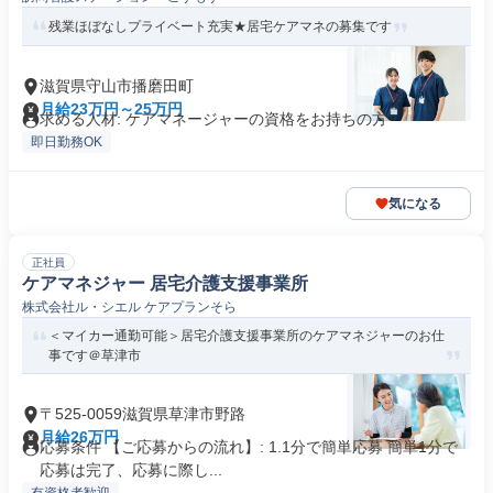
残業ほぼなしプライベート充実★居宅ケアマネの募集です
滋賀県守山市播磨田町
月給23万円～25万円
求める人材: ケアマネージャーの資格をお持ちの方
即日勤務OK
気になる
正社員
ケアマネジャー 居宅介護支援事業所
株式会社ル・シエル ケアプランそら
＜マイカー通勤可能＞居宅介護支援事業所のケアマネジャーのお仕
事です＠草津市
〒525-0059滋賀県草津市野路
月給26万円
応募条件 【ご応募からの流れ】: 1.1分で簡単応募 簡単1分で
応募は完了、応募に際し...