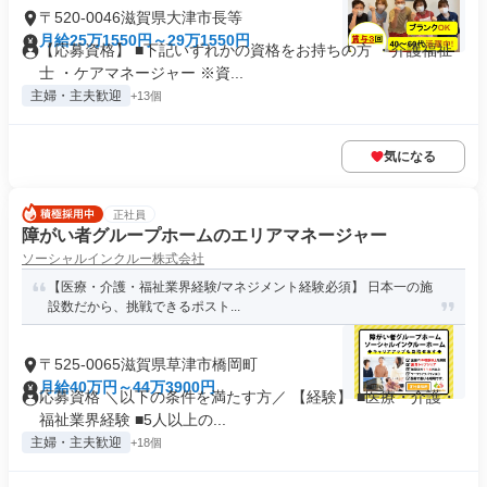
〒520-0046滋賀県大津市長等
月給25万1550円～29万1550円
【応募資格】 ■下記いずれかの資格をお持ちの方 ・介護福祉
士 ・ケアマネージャー ※資...
主婦・主夫歓迎
+13個
気になる
正社員
障がい者グループホームのエリアマネージャー
ソーシャルインクルー株式会社
【医療・介護・福祉業界経験/マネジメント経験必須】 日本一の施
設数だから、挑戦できるポスト...
〒525-0065滋賀県草津市橋岡町
月給40万円～44万3900円
応募資格 ＼以下の条件を満たす方／ 【経験】 ■医療・介護・
福祉業界経験 ■5人以上の...
主婦・主夫歓迎
+18個