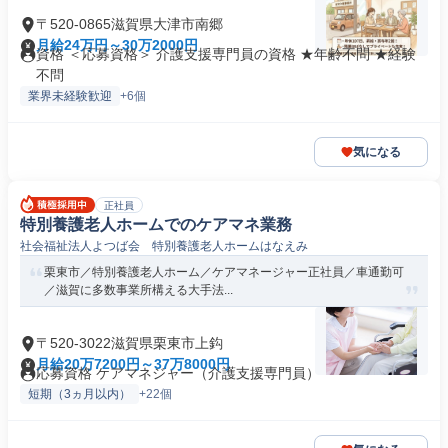
〒520-0865滋賀県大津市南郷
月給24万円～30万2000円
資格 ＜応募資格＞ 介護支援専門員の資格 ★年齢不問 ★経験
不問
業界未経験歓迎
+6個
気になる
正社員
特別養護老人ホームでのケアマネ業務
社会福祉法人よつば会 特別養護老人ホームはなえみ
栗東市／特別養護老人ホーム／ケアマネージャー正社員／車通勤可
／滋賀に多数事業所構える大手法...
〒520-3022滋賀県栗東市上鈎
月給20万7200円～37万8000円
応募資格 ケアマネジャー（介護支援専門員）
短期（3ヵ月以内）
+22個