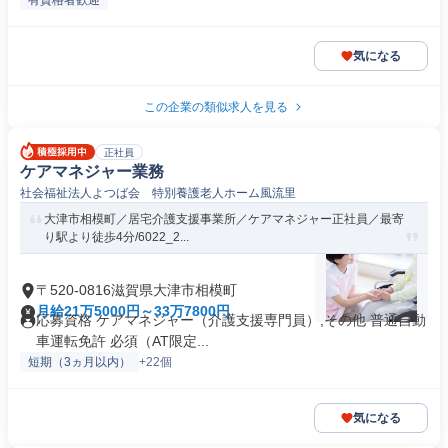
有資格者歓迎
気になる
この企業の類似求人を見る
正社員
ケアマネジャー業務
社会福祉法人よつば会 特別養護老人ホーム風流里
大津市相模町／居宅介護支援事業所／ケアマネジャー正社員／最寄
り駅より徒歩4分/6022_2...
〒520-0816滋賀県大津市相模町
月給21万5000円～33万7800円
応募資格 ケアマネジャー（介護支援専門員）,その他 普通自動
車運転免許 必須（AT限定...
短期（3ヵ月以内）
+22個
気になる