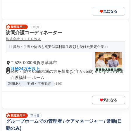
気になる
正社員
訪問介護コーディネーター
株式会社ＨＩＴＯＷＡ
賞与・手当や待遇も充実◎福利厚生表彰も受けた安定企業
〒525-0000滋賀県草津市
月給24万円以上
経験・資格 65歳未満の方を募集(定年が65歳) ※いずれか必須
介護福祉士 ホーム...
制服あり
主婦・主夫歓迎
+14個
気になる
正社員
グループホームでの管理者 / ケアマネージャー / 常勤(日
勤のみ)