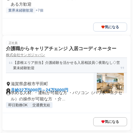
ある方歓迎
業界未経験歓迎
+7個
気になる
正社員
介護職からキャリアチェンジ 入居コーディネーター
株式会社サンガジャパン
【彦根エリア担当】介護経験を活かせる入居相談員◇夜勤なし◇営
業未経験歓迎
滋賀県彦根市平田町
月給22万5000円～24万5000円
求める人材: ・運転が可能な方 ・パソコン（パワポ・エクセ
ル）の操作が可能な方 ・介...
即日勤務OK
交通費支給
気になる