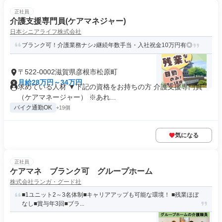
正社員
介護支援専門員(ケアマネジャー)
日本シニアライフ株式会社
ブランク可！介護業務ナシ♪継続年数手当・入社祝金10万円有◎
〒522-0002滋賀県彦根市松原町
月給28万円～34万円
求めている人材 ▼下記の資格をお持ちの方 介護支援専門員
（ケアマネージャー） ※あれ...
バイク通勤OK
+19個
気になる
正社員
ケアマネ ブランク可 グループホーム
株式会社ランガ・グード社
■1ユニット2～3名体制■キャリアアップも可能な環境！ ■残業ほぼ
なし■賞与年3回■ブラ...