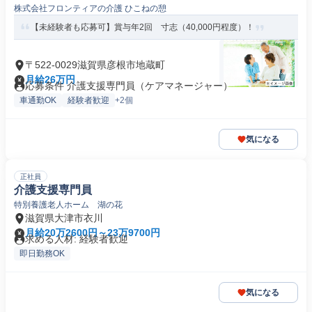
株式会社フロンティアの介護 ひこねの憩
【未経験者も応募可】賞与年2回 寸志（40,000円程度）！
〒522-0029滋賀県彦根市地蔵町
月給26万円
応募条件 介護支援専門員（ケアマネージャー）
車通勤OK
経験者歓迎
+2個
気になる
正社員
介護支援専門員
特別養護老人ホーム 湖の花
滋賀県大津市衣川
月給20万2600円～23万9700円
求める人材: 経験者歓迎
即日勤務OK
気になる