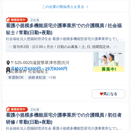
この企業の類似求人を見る
正社員
看護小規模多機能居宅介護事業所での介護職員 / 社会福
祉士 / 常勤(日勤+夜勤)
社会福祉法人恩賜財団済生会 看護小規模多機能型居宅介護事業所なでしこ
草津
賞与年2回・計2.00ヶ月分！日勤のみ募集！土; 日; 祝曜固定休。
〒525-0025滋賀県草津市西渋川
月給23万4300円～29万8200円
応募条件 社会福祉士
車通勤OK
経験者歓迎
+2個
気になる
正社員
看護小規模多機能居宅介護事業所での介護職員 / 初任者
研修 / 常勤(日勤+夜勤)
社会福祉法人恩賜財団済生会 看護小規模多機能型居宅介護事業所なでしこ