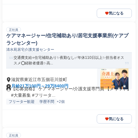
気になる
正社員
ケアマネージャー/住宅補助あり/居宅支援事業所(ケアプ
ランセンター)
清水苑居宅介護支援センター
交通費支給⭐️住宅補助あり✨夜勤なし✅️年休110日以上✨担当者オス
スメ⭕️経験者優遇✨高...
滋賀県東近江市五個荘川並町
月給21万100円～29万8400円
【応募資格】 ケアマネージャー/介護支援専門員 【メリット】
#大量募集 #フリータ...
フリーター歓迎
学歴不問
+2個
気になる
正社員