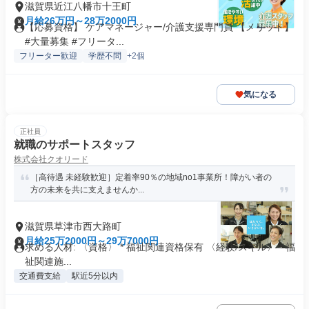
滋賀県近江八幡市十王町
月給26万円～28万2000円
【応募資格】 ケアマネージャー/介護支援専門員 【メリット】
#大量募集 #フリータ...
フリーター歓迎
学歴不問
+2個
気になる
正社員
就職のサポートスタッフ
株式会社クオリード
［高待遇 未経験歓迎］定着率90％の地域no1事業所！障がい者の
方の未来を共に支えませんか...
滋賀県草津市西大路町
月給25万2000円～29万7000円
求める人材: 〈資格〉 * 福祉関連資格保有 〈経験/スキル〉 * 福
祉関連施...
交通費支給
駅近5分以内