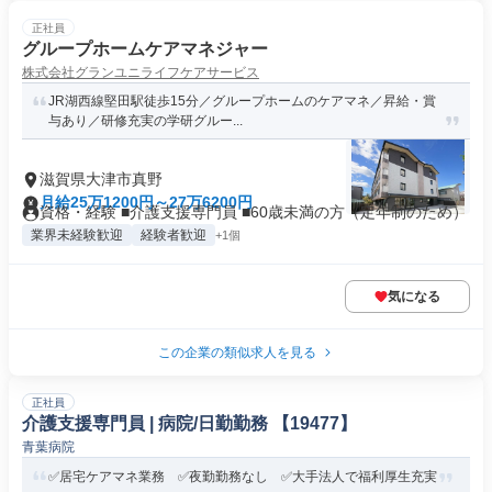
正社員
グループホームケアマネジャー
株式会社グランユニライフケアサービス
JR湖西線堅田駅徒歩15分／グループホームのケアマネ／昇給・賞
与あり／研修充実の学研グルー...
滋賀県大津市真野
月給25万1200円～27万6200円
資格・経験 ■介護支援専門員 ■60歳未満の方（定年制のため）
業界未経験歓迎
経験者歓迎
+1個
気になる
この企業の類似求人を見る
正社員
介護支援専門員 | 病院/日勤勤務 【19477】
青葉病院
✅居宅ケアマネ業務 ✅夜勤勤務なし ✅大手法人で福利厚生充実