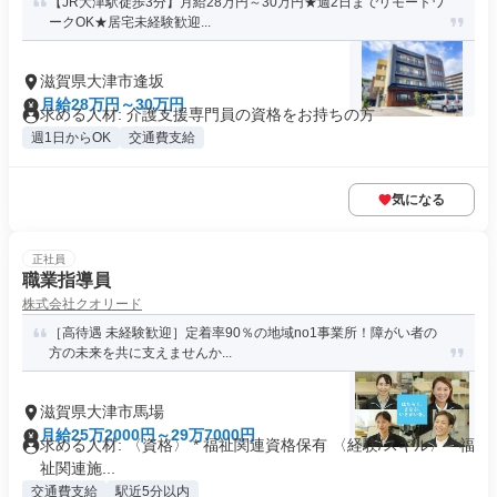
【JR大津駅徒歩3分】月給28万円～30万円★週2日までリモートワ
ークOK★居宅未経験歓迎...
滋賀県大津市逢坂
月給28万円～30万円
求める人材: 介護支援専門員の資格をお持ちの方
週1日からOK
交通費支給
気になる
正社員
職業指導員
株式会社クオリード
［高待遇 未経験歓迎］定着率90％の地域no1事業所！障がい者の
方の未来を共に支えませんか...
滋賀県大津市馬場
月給25万2000円～29万7000円
求める人材: 〈資格〉 * 福祉関連資格保有 〈経験/スキル〉 * 福
祉関連施...
交通費支給
駅近5分以内