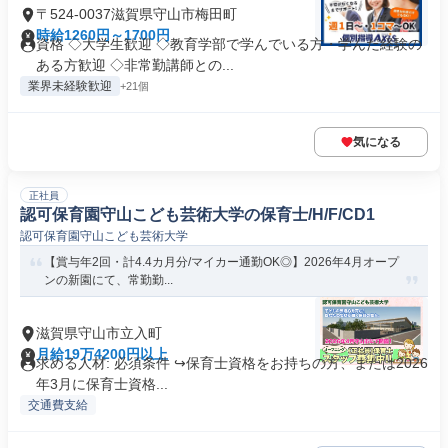
〒524-0037滋賀県守山市梅田町
時給1260円～1700円
資格 ◇大学生歓迎 ◇教育学部で学んでいる方・学んだ経験の
ある方歓迎 ◇非常勤講師との...
業界未経験歓迎
+21個
気になる
正社員
認可保育園守山こども芸術大学の保育士/H/F/CD1
認可保育園守山こども芸術大学
【賞与年2回・計4.4カ月分/マイカー通勤OK◎】2026年4月オープ
ンの新園にて、常勤勤...
滋賀県守山市立入町
月給19万4200円以上
求める人材: 必須条件 ↪︎保育士資格をお持ちの方、または2026
年3月に保育士資格...
交通費支給