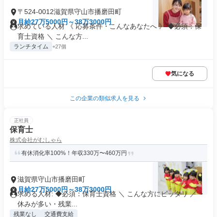
〒524-0012滋賀県守山市播磨田町
月給27万5000円～38万3000円
求めている人材 《 応募条件・こんなあなたへ 》 ◆必須：保
育士資格 ＼ こんな方...
ランチタイム
+27個
気になる
この企業の類似求人を見る
正社員
保育士
株式会社がむしゃら
有休消化率100%！年収330万〜460万円
滋賀県守山市播磨田町
月給27万5000円～38万3000円
求める人材: ◆必須：保育士資格 ＼ こんな方にピッタリ ／ ・
休みが多い・残業...
残業なし
交通費支給