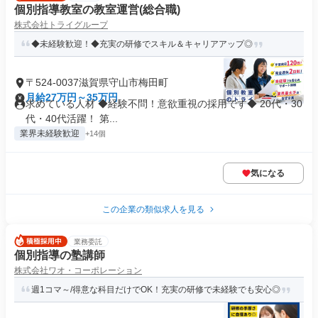
個別指導教室の教室運営(総合職)
株式会社トライグループ
◆未経験歓迎！◆充実の研修でスキル＆キャリアアップ◎
〒524-0037滋賀県守山市梅田町
月給27万円～35万円
求めている人材 ◆経験不問！意欲重視の採用です◆ 20代・30
代・40代活躍！ 第...
業界未経験歓迎
+14個
気になる
この企業の類似求人を見る
業務委託
個別指導の塾講師
株式会社ワオ・コーポレーション
週1コマ～/得意な科目だけでOK！充実の研修で未経験でも安心◎