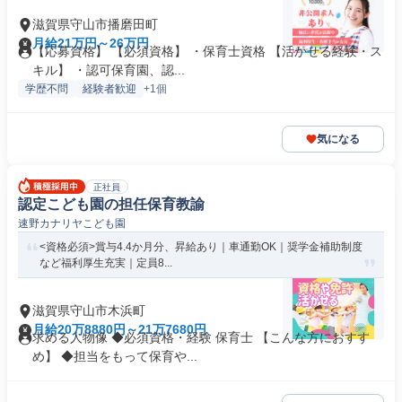
滋賀県守山市播磨田町
月給21万円～26万円
【応募資格】 【必須資格】 ・保育士資格 【活かせる経験・ス
キル】 ・認可保育園、認...
学歴不問
経験者歓迎
+1個
気になる
正社員
認定こども園の担任保育教諭
速野カナリヤこども園
<資格必須>賞与4.4か月分、昇給あり｜車通勤OK｜奨学金補助制度
など福利厚生充実｜定員8...
滋賀県守山市木浜町
月給20万8880円～21万7680円
求める人物像 ◆必須資格・経験 保育士 【こんな方におすす
め】 ◆担当をもって保育や...