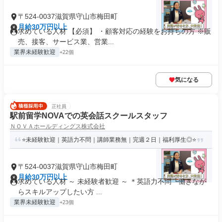
〒524-0037滋賀県守山市梅田町
月給30万円以上
求めている人材 【必須】 ・顧客対応の経験をお持ちの方 ※販
売、接客、サービス業、営業...
業界未経験歓迎
+22個
気になる
正社員
駅前留学NOVAでの英会話スクールスタッフ
ＮＯＶＡホールディングス株式会社
⭐未経験歓迎｜英語力不問｜講師業務無｜完週２日｜福利厚生◎⭐
〒524-0037滋賀県守山市梅田町
月給30万円以上
求めている人材 ～ 未経験者歓迎 ～ ＊英語力不問 └働きなが
らスキルアップしたい方 ...
業界未経験歓迎
+23個