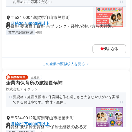
お早めにご応募ください
〒524-0004滋賀県守山市笠原町
月給20万4000円以上
資格 要保育士資格 ※ブランク・経験が浅い方も大歓迎。
業界未経験歓迎
+9個
気になる
この企業の類似求人を見る
正社員
企業内保育所の施設長候補
株式会社アイグラン
要資格＜施設長候補＞保育園を作る楽しさと大きなやりがいを実感
できるお仕事です。/育休・産休...
〒524-0012滋賀県守山市播磨田町
月給23万4000円以上
資格 要保育士資格 ※保育士経験のある方