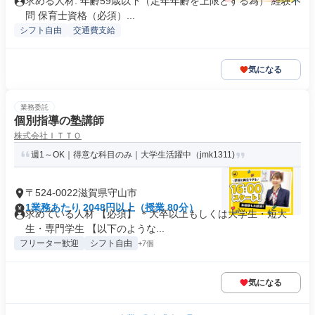
求める人材: 年齢59歳以下（定年年齢を上限とする為） 経験不
問 保育士資格（必須）...
シフト自由
交通費支給
気になる
業務委託
個別指導の塾講師
株式会社ＩＴＴＯ
週1～OK｜得意な科目のみ｜大学生活躍中（jmk1311)
〒524-0022滋賀県守山市
1業務あたり 2048円以上（授業 80分）
求めている人材 【必須】 ＊大卒以上もしくは大学生・短大
生・専門学生 【以下のような...
フリーター歓迎
シフト自由
+7個
気になる