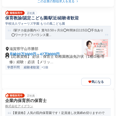
この企業の類似求人を見る
正社員
保育教諭/認定こども園/駅近/経験者歓迎
学校法人ヴォーリズ学園 もりの風こども園
《駅チカ徒歩圏内⭐》賞与3.50ヶ月分⭕年間休日115日⭕手当あり
⭕ワークライフバランス重...
滋賀県守山市勝部
月給20万3000円～47万9000円
【応募資格】 必須：保育士 幼稚園教諭免許状（1種/2種/専
修）経験：必須 【メリッ...
学歴不問
経験者歓迎
+1個
気になる
正社員
企業内保育所の保育士
株式会社アイグラン
【要資格】人気の院内保育園です！定員達し次第締め切りますので