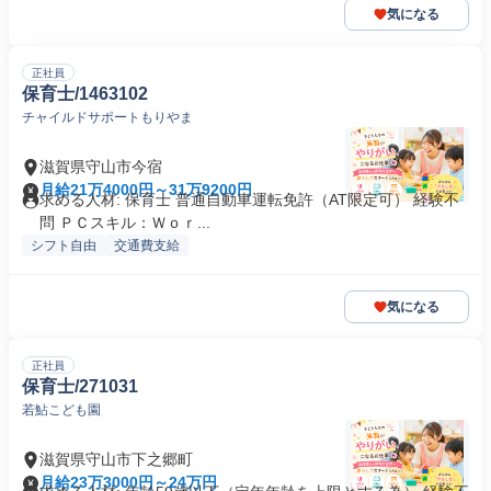
気になる
正社員
保育士/1463102
チャイルドサポートもりやま
滋賀県守山市今宿
月給21万4000円～31万9200円
求める人材: 保育士 普通自動車運転免許（AT限定可） 経験不
問 ＰＣスキル：Ｗｏｒ...
シフト自由
交通費支給
気になる
正社員
保育士/271031
若鮎こども園
滋賀県守山市下之郷町
月給23万3000円～24万円