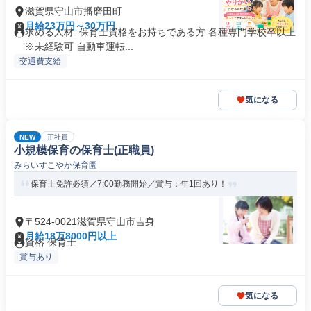
滋賀県守山市播磨田町
月給23万円～30万円
求める人材: 保育士資格をお持ちである方 各種専門学校卒以上
※未経験可 自動車運転...
交通費支給
気になる
NEW
正社員
小規模保育の保育士(正職員)
みらいすこやか保育園
保育士免許必須／7:00勤務開始／賞与：年1回あり！
〒524-0021滋賀県守山市吉身
月給18万8000円以上
資格 保育士
賞与あり
気になる