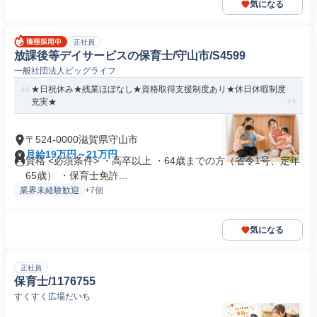
気になる
正社員
放課後等デイサービスの保育士/守山市/S4599
一般社団法人ビッグライフ
★日祝休み★残業ほぼなし★資格取得支援制度あり★休日休暇制度
充実★
〒524-0000滋賀県守山市
月給19万円～21万円
資格 <必須条件> ・高卒以上 ・64歳までの方（省令1号、定年
65歳） ・保育士免許...
業界未経験歓迎
+7個
気になる
正社員
保育士/1176755
すくすく広場だいち