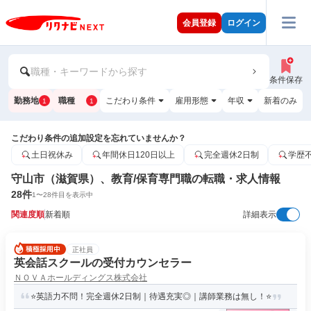
会員登録
ログイン
職種・キーワードから探す
条件保存
勤務地
職種
こだわり条件
雇用形態
年収
新着のみ
1
1
こだわり条件の追加設定を忘れていませんか？
土日祝休み
年間休日120日以上
完全週休2日制
学歴
守山市（滋賀県）、教育/保育専門職の転職・求人情報
28
件
1
〜
28
件目を表示中
関連度順
新着順
詳細表示
正社員
英会話スクールの受付カウンセラー
ＮＯＶＡホールディングス株式会社
⭐英語力不問！完全週休2日制｜待遇充実◎｜講師業務は無し！⭐