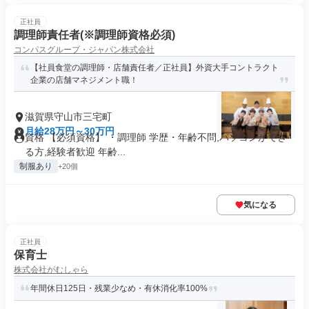
正社員
調理師責任者(※調理師資格必須)
コンパスグループ・ジャパン株式会社
【社員食堂の調理師・店舗責任者／正社員】外資大手コントラクト
企業の店舗マネジメント職！
滋賀県守山市三宅町
月給28万円～30万円
資格 【必須資格】 ・調理師 学歴・年齢不問,パソコンができ
る方,経験者歓迎 年齢...
制服あり
+20個
気になる
正社員
保育士
株式会社がむしゃら
年間休日125日・残業少なめ・有休消化率100%