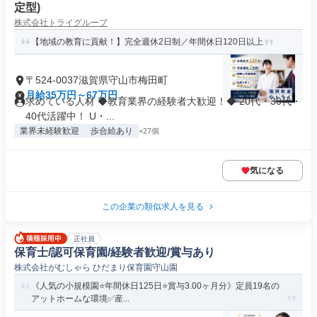
定型)
株式会社トライグループ
【地域の教育に貢献！】完全週休2日制／年間休日120日以上
〒524-0037滋賀県守山市梅田町
月給35万円～67万円
求めている人材 ◆教育業界の経験者大歓迎！◆ 20代・30代・
40代活躍中！ U・...
業界未経験歓迎
歩合給あり
+27個
気になる
この企業の類似求人を見る
正社員
保育士/認可保育園/経験者歓迎/賞与あり
株式会社がむしゃら ひだまり保育園守山園
《人気の小規模園⭐年間休日125日⭐賞与3.00ヶ月分》定員19名の
アットホームな環境✅産...