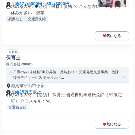
月給27万5000円～38万3000円
求める人材: ◆必須：保育士資格 ＼ こんな方にピッタリ ／ ・
休みが多い・残業...
残業なし
交通費支給
気になる
正社員
保育士
株式会社PrimaS
日勤のみ♪未経験OK◎昇給・賞与あり！ 児童発達支援事業・放課
後等デイサービス チャイルド...
滋賀県守山市今宿
月給25万円以上
求める人材: 【必須】 保育士 普通自動車運転免許（AT限定
可） ＰＣスキル：Ｗ...
交通費支給
気になる