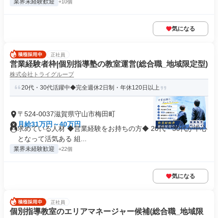
業界未経験歓迎
+10個
気になる
正社員
営業経験者枠|個別指導塾の教室運営(総合職_地域限定型)
株式会社トライグループ
20代・30代活躍中◆完全週休2日制・年休120日以上
〒524-0037滋賀県守山市梅田町
月給31万円～40万円
求めている人材 ◆営業経験をお持ちの方◆ 20代・30代が中心
となって活気ある 組...
業界未経験歓迎
+22個
気になる
正社員
個別指導教室のエリアマネージャー候補(総合職_地域限