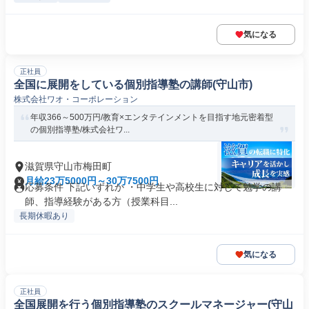
気になる
正社員
全国に展開をしている個別指導塾の講師(守山市)
株式会社ワオ・コーポレーション
年収366～500万円/教育×エンタテインメントを目指す地元密着型
の個別指導塾/株式会社ワ...
滋賀県守山市梅田町
月給23万5000円～30万7500円
応募条件 下記いずれか ・中学生や高校生に対して勉学の講
師、指導経験がある方（授業科目...
長期休暇あり
気になる
正社員
全国展開を行う個別指導塾のスクールマネージャー(守山