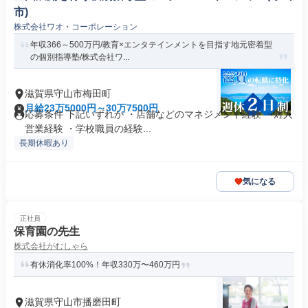
市)
株式会社ワオ・コーポレーション
年収366～500万円/教育×エンタテインメントを目指す地元密着型
の個別指導塾/株式会社ワ...
滋賀県守山市梅田町
月給23万5000円～30万7500円
応募条件 下記いずれか ・店舗などのマネジメント経験 ・対人
営業経験 ・学校職員の経験...
長期休暇あり
気になる
正社員
保育園の先生
株式会社がむしゃら
有休消化率100%！年収330万〜460万円
滋賀県守山市播磨田町