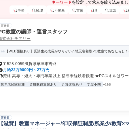
キーワード
を設定して求人を絞り込みまし
事務
経理
不動産
営業
IT
英語
正社員
PC教室の講師・運営スタッフ
株式会社チアリー
【WEB面接あり】受講生の成長がやりがい☆地元密着型PC教室であなたらしく
〒525-0059滋賀県草津市野路
月給22万9000円～27万円
資格 高専・短大・専門卒業以上 指導未経験者歓迎 ★PCスキルはワー..
業界未経験歓迎
資格取得支援あり
介護休暇あり
学歴不問
+11個
正社員
【滋賀】教室マネージャー/年収保証制度/残業少/教育×マ