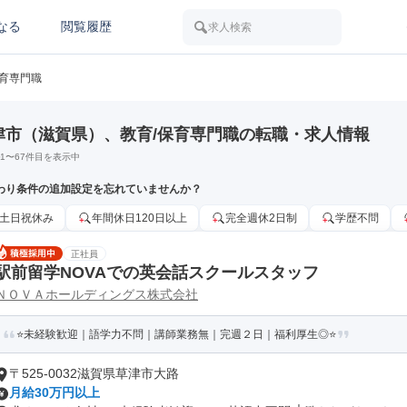
なる
閲覧履歴
求人検索
保育専門職
津市（滋賀県）、教育/保育専門職の転職・求人情報
1
〜
67
件目を表示中
わり条件の追加設定を忘れていませんか？
土日祝休み
年間休日120日以上
完全週休2日制
学歴不問
正社員
駅前留学NOVAでの英会話スクールスタッフ
ＮＯＶＡホールディングス株式会社
⭐未経験歓迎｜語学力不問｜講師業務無｜完週２日｜福利厚生◎⭐
〒525-0032滋賀県草津市大路
月給30万円以上