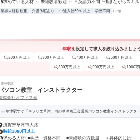
求めている人材 ～ 未経験者歓迎 ～ ＊英語力不問 └働きながらスキル..
業界未経験歓迎
介護休暇あり
中途入社50％以上
学歴不問
+22個
年収
を設定して求人を絞り込みましょ
200万円以上
300万円以上
400万円以上
500万円以上
800万円以上
900万円以上
1000
業務委託
パソコン教室 インストラクター
株式会社オフィス奏
草津駅すぐ「キラリエ草津」内の草津商工会議所パソコン教室インストラクター募集！
滋賀県草津市大路
時給1080円以上
求める人材: ■学歴・資格不問 ■未経験の方歓迎 ＜具体的には...