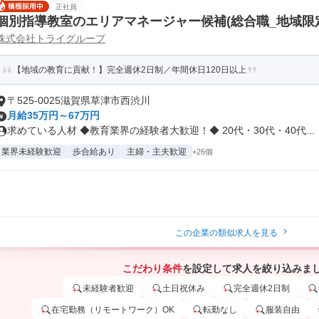
正社員
個別指導教室のエリアマネージャー候補(総合職_地域限
株式会社トライグループ
【地域の教育に貢献！】完全週休2日制／年間休日120日以上
〒525-0025滋賀県草津市西渋川
月給35万円～67万円
求めている人材 ◆教育業界の経験者大歓迎！◆ 20代・30代・40代...
業界未経験歓迎
歩合給あり
主婦・主夫歓迎
+26個
この企業の類似求人を見る
こだわり条件
を設定して求人を絞り込みま
未経験者歓迎
土日祝休み
完全週休2日制
在宅勤務（リモートワーク）OK
転勤なし
服装自由