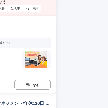
ょう
総務
人事
中国語
働く♪
.
気になる
ネジメント/年休120日 ス