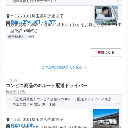
資格取得も会社がサポート！
〒351-0101埼玉県和光市白子
月給27万5000円～30万円
必要資格・経験 ＜必須＞ 以下いずれかをお持ちならOK！ ●中
型免許 ●8t限定...
歩合給あり
+6個
気になる
この企業の類似求人を見る
正社員
コンビニ商品の3tルート配送ドライバー
株式会社MFL
【正社員募集】コンビニ店舗への3tルート配送ドライバー／東京・
埼玉方面／AT限定OK／未経...
〒351-0101埼玉県和光市白子
月給33万円以上