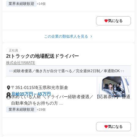
業界未経験歓迎
+14個
気になる
この企業の類似求人を見る
正社員
2tトラックの地場配送ドライバー
株式会社YAMATE
経験者優遇／働き方が自分で選べる／完全週休2日制／車通勤OK
〒351-0115埼玉県和光市新倉
月給35万円～45万円
求めている人材 ＼ドライバー経験者優遇／ 【応募条件】 普通
自動車免許をお持ちの方 ...
業界未経験歓迎
+19個
気になる