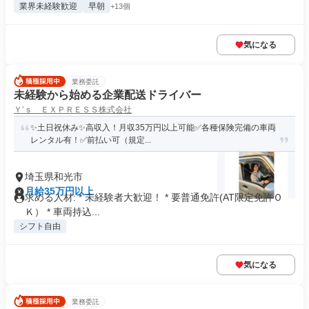
業界未経験歓迎
早朝
+13個
気になる
業務委託
未経験から始める企業配送ドライバー
Ｙ’ｓ ＥＸＰＲＥＳＳ株式会社
✨土日祝休み✨高収入！月収35万円以上可能✅各種保険完備の車両
レンタル有！✅前払い可（規定...
埼玉県和光市
月給35万円以上
求める人材: * 未経験者大歓迎！ * 要普通免許(AT限定免許Ｏ
Ｋ） * 車両持込...
シフト自由
気になる
業務委託