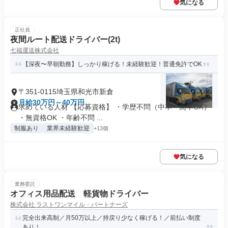
気になる
正社員
夜間ルート配送ドライバー(2t)
七福運送株式会社
【深夜〜早朝勤務】しっかり稼げる！未経験歓迎！普通免許でOK
〒351-0115埼玉県和光市新倉
月給30万円～40万円
求めている人材 【応募資格】 ・学歴不問（中卒・高卒OK）
・無資格OK ・年齢不問 ...
制服あり
業界未経験歓迎
+13個
気になる
業務委託
オフィス用品配送 軽貨物ドライバー
株式会社 ラストワンマイル・パートナーズ
完全出来高制／月50万以上／持戻り少なく稼げる！／前払い制度
あり！