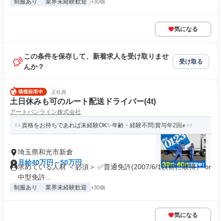
制服あり
業界未経験歓迎
+30個
気になる
この条件を保存して、新着求人を受け取りませ
受け取る
んか？
正社員
土日休みも可のルート配送ドライバー(4t)
アートバンライン株式会社
資格をお持ちであれば未経験OK✨年齢・経験不問❕賞与年2回✊
埼玉県和光市新倉
月給40万円～50万円
求めている人材 ＜必須＞ ✅普通免許(2007/6/1以前に取得） or
中型免許...
制服あり
業界未経験歓迎
+30個
気になる