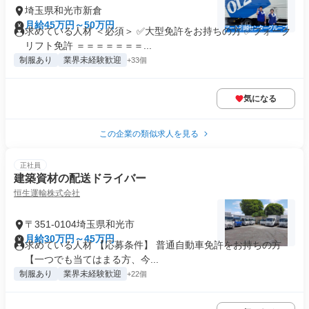
埼玉県和光市新倉
月給45万円～50万円
求めている人材 ＜必須＞ ✅大型免許をお持ちの方 ✅フォーク
リフト免許 ＝＝＝＝＝＝＝...
制服あり
業界未経験歓迎
+33個
気になる
この企業の類似求人を見る
正社員
建築資材の配送ドライバー
恒生運輸株式会社
〒351-0104埼玉県和光市
月給30万円～45万円
求めている人材 【応募条件】 普通自動車免許をお持ちの方
【一つでも当てはまる方、今...
制服あり
業界未経験歓迎
+22個