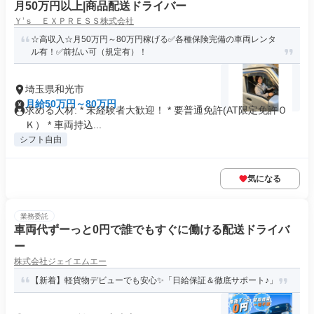
月50万円以上|商品配送ドライバー
Ｙ’ｓ ＥＸＰＲＥＳＳ株式会社
☆高収入☆月50万円～80万円稼げる✅各種保険完備の車両レンタ
ル有！✅前払い可（規定有）！
埼玉県和光市
月給50万円～80万円
求める人材: * 未経験者大歓迎！ * 要普通免許(AT限定免許Ｏ
Ｋ） * 車両持込...
シフト自由
気になる
業務委託
車両代ずーっと0円で誰でもすぐに働ける配送ドライバ
ー
株式会社ジェイエムエー
【新着】軽貨物デビューでも安心✨「日給保証＆徹底サポート♪」