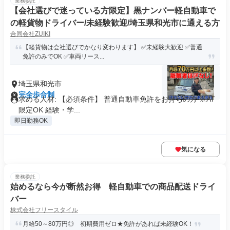
業務委託
【会社選びで迷っている方限定】黒ナンバー軽自動車で
の軽貨物ドライバー/未経験歓迎/埼玉県和光市に通える方
合同会社ZUIKI
【軽貨物は会社選びでかなり変わります】 ✅未経験大歓迎 ✅普通
免許のみでOK ✅車両リース...
埼玉県和光市
完全歩合制
求める人材: 【必須条件】 普通自動車免許をお持ちの方 ※AT
限定OK 経験・学...
即日勤務OK
気になる
業務委託
始めるなら今が断然お得 軽⾃動⾞での商品配送ドライ
バー
株式会社フリースタイル
月給50～80万円◎ 初期費用ゼロ★免許があれば未経験OK！