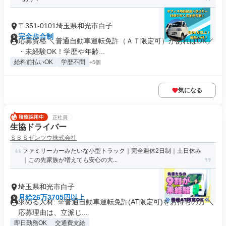
〒351-0101埼玉県和光市白子
完全歩合制
応募資格 ＼普通自動車運転免許（ＡＴ限定可）があればOK／
・未経験OK！学歴や年齢...
給料前払いOK
学歴不問
+5個
気になる
正社員
生協ドライバー
ＳＢＳゼンツウ株式会社
ファミリーカーみたいな小型トラック｜完全週休2日制｜土日休み
｜この先家族が増えても安心の大...
埼玉県和光市白子
月給26万3705円以上
求める人材: ※普通自動車運転免許(AT限定可)をお持ちの方 ＼
応募理由は、立派じ...
即日勤務OK
交通費支給