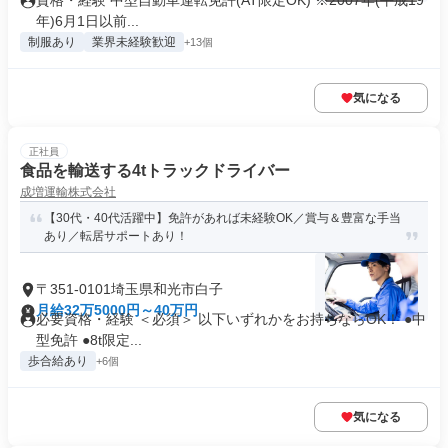
資格・経験 中型自動車運転免許(AT限定OK) ※2007年(平成19
年)6月1日以前...
制服あり
業界未経験歓迎
+13個
気になる
正社員
食品を輸送する4tトラックドライバー
成増運輸株式会社
【30代・40代活躍中】免許があれば未経験OK／賞与＆豊富な手当
あり／転居サポートあり！
〒351-0101埼玉県和光市白子
月給32万5000円～40万円
必要資格・経験 ＜必須＞ 以下いずれかをお持ちならOK！ ●中
型免許 ●8t限定...
歩合給あり
+6個
気になる