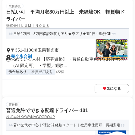
業務委託
日払い可 平均月収80万円以上 未経験OK 軽貨物ド
ライバー
株式会社ＬＵＭＩＮＯＵＳ
日給2万円～3万円保証制度もアリ★寮アリ★週1日～勤務OK
〒351-0100埼玉県和光市
完全歩合制
求めている人材 【応募資格】 ・普通自動車免許をお持ちの方
（AT限定可） ・学歴／経験...
歩合給あり
社員登用あり
+22個
気になる
正社員
普通免許でできる配達ドライバー-101
株式会社KAWANAGOGROUP
若い世代が中心｜9割が未経験スタート｜社用車使用可｜長期安定