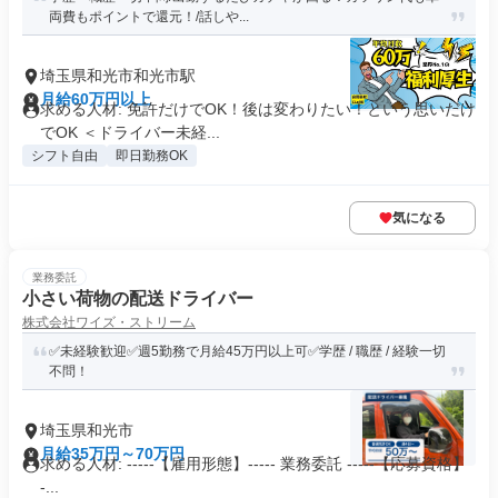
両費もポイントで還元！/話しや...
埼玉県和光市和光市駅
月給60万円以上
求める人材: 免許だけでOK！後は変わりたい！という思いだけ
でOK ＜ドライバー未経...
シフト自由
即日勤務OK
気になる
業務委託
小さい荷物の配送ドライバー
株式会社ワイズ・ストリーム
✅未経験歓迎✅週5勤務で月給45万円以上可✅学歴 / 職歴 / 経験一切
不問！
埼玉県和光市
月給35万円～70万円
求める人材: -----【雇用形態】----- 業務委託 -----【応募資格】
-...