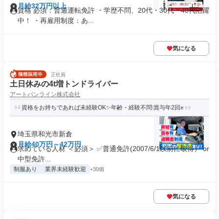
月給32万円以上
資格 必須：普通運転免許 ・学歴不問、20代・30代・40代活躍
中！ ・再雇用制度：あ...
気になる
正社員
土日休みの4t増トンドライバー
アートバンライン株式会社
資格をお持ちであれば未経験OK✨年齢・経験不問❕賞与年2回✊
埼玉県和光市新倉
月給40万円～42万円
求めている人材 ＜必須＞ ✅普通免許(2007/6/1以前に取得） or
中型免許...
制服あり
業界未経験歓迎
+30個
気になる