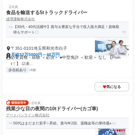
正社員
食品を輸送する5tトラックドライバー
成増運輸株式会社
【30代・40代活躍中】賞与＆豊富な手当で収入面大満足！資格取
得もサポート〇
〒351-0101埼玉県和光市白子
月給32万5000円～40万円
必要資格・経験 ＜必須＞ ●中型免許 ＜歓迎＞ なし 【Poin
t！】 ☑未...
歩合給あり
+6個
気になる
正社員
残業少な目の夜間の10tドライバー(カゴ車)
アートバンライン株式会社
50代はまだまだ若手✨昇給、賞与年2回、退職金等の厚待遇✊