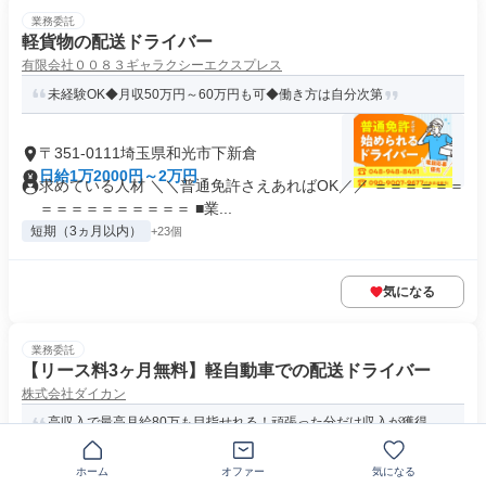
業務委託
軽貨物の配送ドライバー
有限会社００８３ギャラクシーエクスプレス
未経験OK◆月収50万円～60万円も可◆働き方は自分次第
〒351-0111埼玉県和光市下新倉
日給1万2000円～2万円
求めている人材 ＼＼普通免許さえあればOK／／ ＝＝＝＝＝＝
＝＝＝＝＝＝＝＝＝＝ ■業...
短期（3ヵ月以内）
+23個
気になる
業務委託
【リース料3ヶ月無料】軽自動車での配送ドライバー
株式会社ダイカン
高収入で最高月給80万も目指せれる！頑張った分だけ収入が獲得
可能◎未経験者活躍中☆彡
ホーム
オファー
気になる