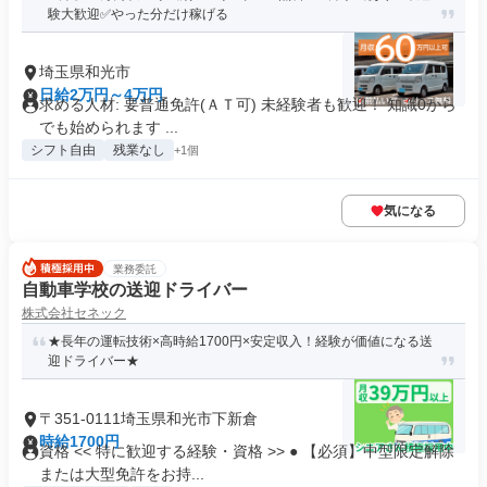
験大歓迎✅やった分だけ稼げる
埼玉県和光市
日給2万円～4万円
求める人材: 要普通免許(ＡＴ可) 未経験者も歓迎！ 知識0から
でも始められます ...
シフト自由
残業なし
+1個
気になる
業務委託
自動車学校の送迎ドライバー
株式会社セネック
★長年の運転技術×高時給1700円×安定収入！経験が価値になる送
迎ドライバー★
〒351-0111埼玉県和光市下新倉
時給1700円
資格 << 特に歓迎する経験・資格 >> ● 【必須】中型限定解除
または大型免許をお持...