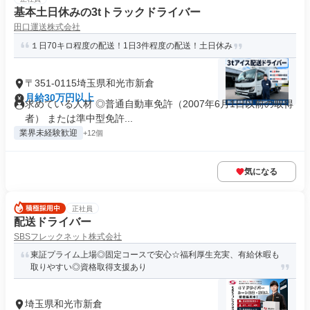
基本土日休みの3tトラックドライバー
田口運送株式会社
１日70キロ程度の配送！1日3件程度の配送！土日休み
〒351-0115埼玉県和光市新倉
月給30万円以上
求めている人材 ◎普通自動車免許（2007年6月1日以前の取得
者） または準中型免許...
業界未経験歓迎
+12個
気になる
正社員
配送ドライバー
SBSフレックネット株式会社
東証プライム上場◎固定コースで安心☆福利厚生充実、有給休暇も
取りやすい◎資格取得支援あり
埼玉県和光市新倉