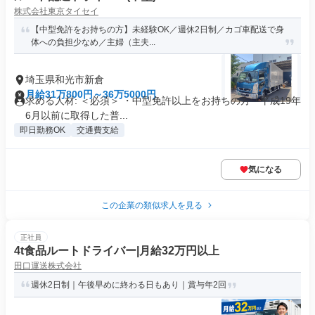
株式会社東京タイセイ
【中型免許をお持ちの方】未経験OK／週休2日制／カゴ車配送で身
体への負担少なめ／主婦（主夫...
埼玉県和光市新倉
月給31万800円～36万5000円
求める人材: ＜必須＞ ・中型免許以上をお持ちの方 └平成19年
6月以前に取得した普...
即日勤務OK
交通費支給
気になる
この企業の類似求人を見る
正社員
4t食品ルートドライバー|月給32万円以上
田口運送株式会社
週休2日制｜午後早めに終わる日もあり｜賞与年2回