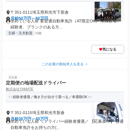
〒351-0111埼玉県和光市下新倉
月給50万円～80万円
求めている人材 要普通自動車免許（AT限定OK） 未経験者、
経験者、ブランクのある方...
主婦・主夫歓迎
+5個
気になる
この企業の類似求人を見る
正社員
定期便の地場配送ドライバー
株式会社YAMATE
経験者優遇／働き方が自分で選べる／車通勤OK
〒351-0115埼玉県和光市新倉
月給35万円～45万円
求めている人材 ＼ドライバー経験者優遇／ 【応募条件】 普通
自動車免許をお持ちの方(...