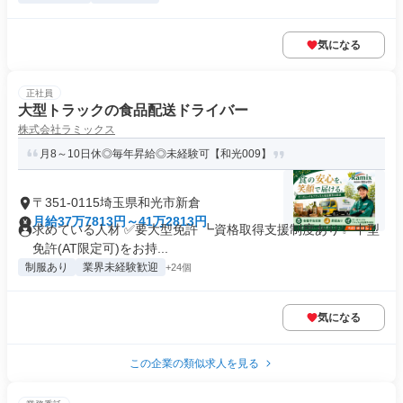
気になる
正社員
大型トラックの食品配送ドライバー
株式会社ラミックス
月8～10日休◎毎年昇給◎未経験可【和光009】
〒351-0115埼玉県和光市新倉
月給37万7813円～41万2813円
求めている人材 ✅要大型免許 ┗資格取得支援制度あり✨ 中型
免許(AT限定可)をお持...
制服あり
業界未経験歓迎
+24個
気になる
この企業の類似求人を見る