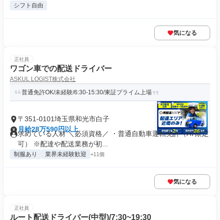
シフト自由
気になる
正社員
ワゴン車での配送ドライバー
ASKUL LOGIST株式会社
普通免許OK/未経験/6:30-15:30/東証プライム上場
〒351-0101埼玉県和光市白子
月給28万590円以上
求めている人材 ＼必須資格／ ・普通自動車運転免許（AT限定
可） ※配達や配送業務が初...
制服あり
業界未経験歓迎
+11個
気になる
正社員
ルート配送ドライバー(中型)/7:30~19:30