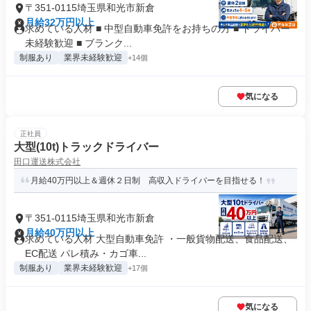
〒351-0115埼玉県和光市新倉
月給32万円以上
求めている人材 ■ 中型自動車免許をお持ちの方 ■ ドライバー
未経験歓迎 ■ ブランク...
制服あり
業界未経験歓迎
+14個
気になる
正社員
大型(10t)トラックドライバー
田口運送株式会社
月給40万円以上＆週休２日制 高収入ドライバーを目指せる！
〒351-0115埼玉県和光市新倉
月給40万円以上
求めている人材 大型自動車免許 ・一般貨物配送、食品配送、
EC配送 パレ積み・カゴ車...
制服あり
業界未経験歓迎
+17個
気になる