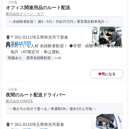
正社員
オフィス関連用品のルート配送
株式会社クリーン・モア
未経験者歓迎！ 週4～5日／月給25万円／要普通自動車免許
〒351-0111埼玉県和光市下新倉
月給25万円
求めている人材 未経験者歓迎！ ◆学歴・経験不問！ ◆要普通
免許（AT限定可・車は運転...
制服あり
業界未経験歓迎
+14個
気になる
正社員
夜間のルート配送ドライバー
株式会社YAMATE
働き方が自分で選べる／車通勤OK／週休3日も可能
〒351-0115埼玉県和光市新倉