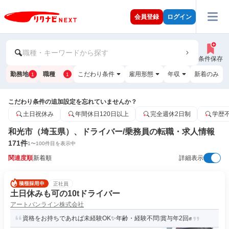
会員登録
ログイン
職種・キーワードから探す
条件保存
勤務地
職種
こだわり条件
雇用形態
年収
新着のみ
1
1
こだわり条件の追加設定を忘れていませんか？
土日祝休み
年間休日120日以上
完全週休2日制
学歴
和光市（埼玉県）、ドライバー/乗務員の転職・求人情報
171
件
1
〜
100
件目を表示中
関連度順
新着順
詳細表示
正社員
土日休みも可の10tドライバー
アートバンライン株式会社
資格をお持ちであれば未経験OK✨年齢・経験不問❕賞与年2回✊