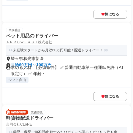
気になる
業務委託
ペット用品のドライバー
ＡＲＲＯＷＥＡＳＴ株式会社
未経験スタートから月収60万円可能！配送ドライバー ！
埼玉県和光市新倉
月給60万円～100万円
求める人材: 【必須条件】 ✅ 普通自動車第一種運転免許（AT
限定可） ✅ 年齢・...
シフト自由
気になる
業務委託
軽貨物配送ドライバー
合同会社CLoRE
学歴・職歴一切不問/出勤するたびガチャが回る！ガソリン代も車