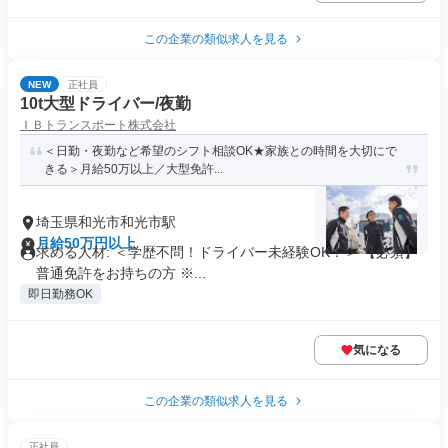
この企業の類似求人を見る
NEW
正社員
10t大型ドライバー/夜勤
ＩＢトランスポート株式会社
＜日勤・夜勤など希望のシフト相談OK★家族との時間を大切にで
きる＞月給50万以上／大型免許...
埼玉県和光市和光市駅
月給50万円以上
求める人材: ＜学歴不問！ドライバー未経験OK！＞ 【必須】
普通免許をお持ちの方 ※...
即日勤務OK
気になる
この企業の類似求人を見る
正社員