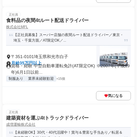
正社員
食料品の夜間4tルート配送ドライバー
株式会社MFL
【正社員募集】スーパー店舗の夜間ルート配送ドライバー／東京・
埼玉・千葉方面／AT限定OK／...
〒351-0101埼玉県和光市白子
月給35万円以上
資格・経験 中型自動車運転免許(AT限定OK) ※2007年(平成19
年)6月1日以前...
制服あり
業界未経験歓迎
+15個
気になる
正社員
建築資材を運ぶ4tトラックドライバー
成増運輸株式会社
【未経験OK】30代・40代活躍中！賞与＆豊富な手当あり／転居＆