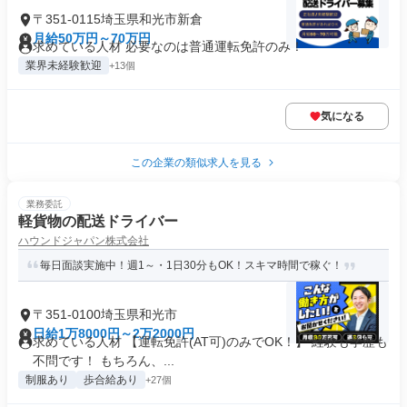
〒351-0115埼玉県和光市新倉
月給50万円～70万円
求めている人材 必要なのは普通運転免許のみ！
業界未経験歓迎
+13個
気になる
この企業の類似求人を見る
業務委託
軽貨物の配送ドライバー
ハウンドジャパン株式会社
毎日面談実施中！週1～・1日30分もOK！スキマ時間で稼ぐ！
〒351-0100埼玉県和光市
日給1万8000円～2万2000円
求めている人材 【運転免許(AT可)のみでOK！】 経験も学歴も
不問です！ もちろん、...
制服あり
歩合給あり
+27個