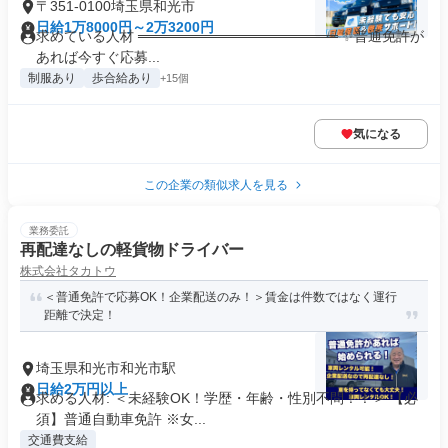
〒351-0100埼玉県和光市
日給1万8000円～2万3200円
求めている人材 ════════════════════ ✨普通免許が
あれば今すぐ応募...
制服あり
歩合給あり
+15個
気になる
この企業の類似求人を見る
業務委託
再配達なしの軽貨物ドライバー
株式会社タカトウ
＜普通免許で応募OK！企業配送のみ！＞賃金は件数ではなく運行
距離で決定！
埼玉県和光市和光市駅
日給2万円以上
求める人材: ＜未経験OK！学歴・年齢・性別不問！！＞ 【必
須】普通自動車免許 ※女...
交通費支給