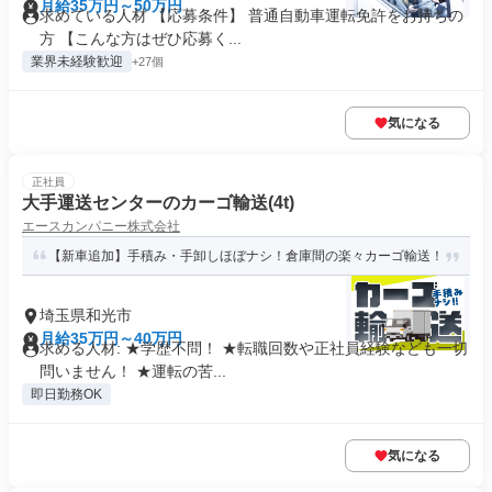
月給35万円～50万円
求めている人材 【応募条件】 普通自動車運転免許をお持ちの
方 【こんな方はぜひ応募く...
業界未経験歓迎
+27個
気になる
正社員
大手運送センターのカーゴ輸送(4t)
エースカンパニー株式会社
【新車追加】手積み・手卸しほぼナシ！倉庫間の楽々カーゴ輸送！
埼玉県和光市
月給35万円～40万円
求める人材: ★学歴不問！ ★転職回数や正社員経験なども一切
問いません！ ★運転の苦...
即日勤務OK
気になる