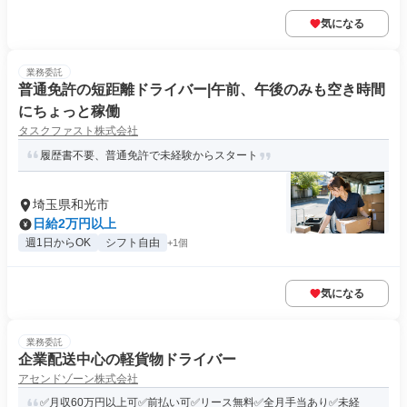
気になる
業務委託
普通免許の短距離ドライバー|午前、午後のみも空き時間
にちょっと稼働
タスクファスト株式会社
履歴書不要、普通免許で未経験からスタート
埼玉県和光市
日給2万円以上
週1日からOK
シフト自由
+1個
気になる
業務委託
企業配送中心の軽貨物ドライバー
アセンドゾーン株式会社
✅月収60万円以上可✅前払い可✅リース無料✅全月手当あり✅未経