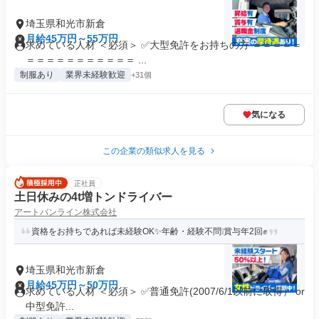
埼玉県和光市新倉
月給45万円～55万円
求めている人材 ＜必須＞ ✅大型免許をお持ちの方 ＝＝＝＝＝
＝＝＝＝＝＝＝＝＝＝＝ ...
制服あり
業界未経験歓迎
+31個
気になる
この企業の類似求人を見る
正社員
土日休みの4t増トンドライバー
アートバンライン株式会社
資格をお持ちであれば未経験OK✨年齢・経験不問❕賞与年2回✊
埼玉県和光市新倉
月給45万円～50万円
求めている人材 ＜必須＞ ✅普通免許(2007/6/1以前に取得） or
中型免許...